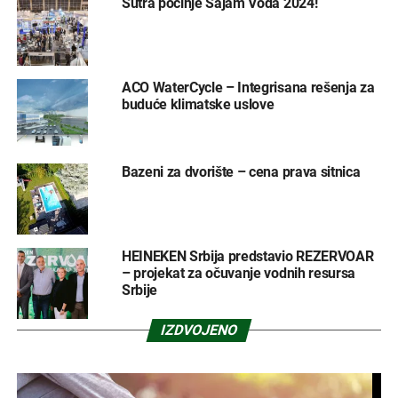
Sutra počinje Sajam Voda 2024!
ACO WaterCycle – Integrisana rešenja za
buduće klimatske uslove
Bazeni za dvorište – cena prava sitnica
HEINEKEN Srbija predstavio REZERVOAR
– projekat za očuvanje vodnih resursa
Srbije
IZDVOJENO