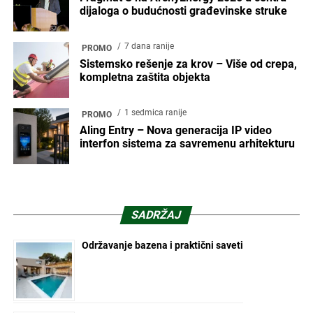
dijaloga o budućnosti građevinske struke
7 dana ranije
PROMO
Sistemsko rešenje za krov – Više od crepa,
kompletna zaštita objekta
1 sedmica ranije
PROMO
Aling Entry – Nova generacija IP video
interfon sistema za savremenu arhitekturu
SADRŽAJ
Održavanje bazena i praktični saveti