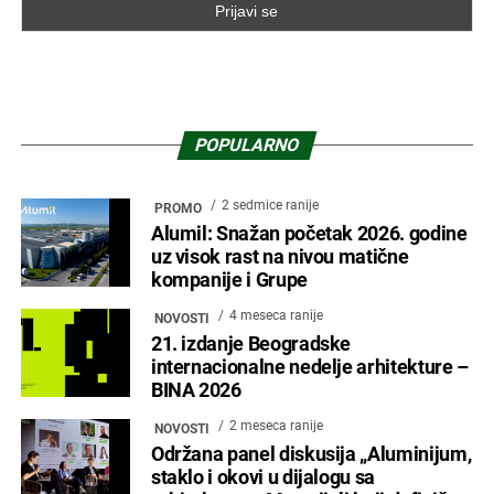
POPULARNO
2 sedmice ranije
PROMO
Alumil: Snažan početak 2026. godine
uz visok rast na nivou matične
kompanije i Grupe
4 meseca ranije
NOVOSTI
21. izdanje Beogradske
internacionalne nedelje arhitekture –
BINA 2026
2 meseca ranije
NOVOSTI
Održana panel diskusija „Aluminijum,
staklo i okovi u dijalogu sa