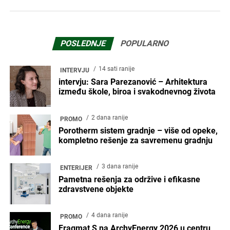
POSLEDNJE
POPULARNO
14 sati ranije
INTERVJU
intervju: Sara Parezanović – Arhitektura
između škole, biroa i svakodnevnog života
2 dana ranije
PROMO
Porotherm sistem gradnje – više od opeke,
kompletno rešenje za savremenu gradnju
3 dana ranije
ENTERIJER
Pametna rešenja za održive i efikasne
zdravstvene objekte
4 dana ranije
PROMO
Fragmat S na ArchyEnergy 2026 u centru