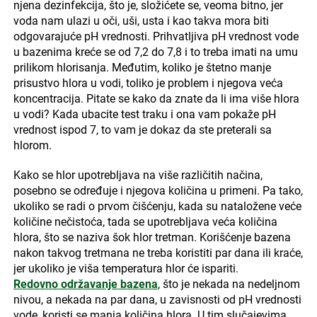
njena dezinfekcija, što je, složićete se, veoma bitno, jer
voda nam ulazi u oči, uši, usta i kao takva mora biti
odgovarajuće pH vrednosti. Prihvatljiva pH vrednost vode
u bazenima kreće se od 7,2 do 7,8 i to treba imati na umu
prilikom hlorisanja. Međutim, koliko je štetno manje
prisustvo hlora u vodi, toliko je problem i njegova veća
koncentracija. Pitate se kako da znate da li ima više hlora
u vodi? Kada ubacite test traku i ona vam pokaže pH
vrednost ispod 7, to vam je dokaz da ste preterali sa
hlorom.
Kako se hlor upotrebljava na više različitih načina,
posebno se određuje i njegova količina u primeni. Pa tako,
ukoliko se radi o prvom čišćenju, kada su nataložene veće
količine nečistoća, tada se upotrebljava veća količina
hlora, što se naziva šok hlor tretman. Korišćenje bazena
nakon takvog tretmana ne treba koristiti par dana ili kraće,
jer ukoliko je viša temperatura hlor će ispariti.
Redovno održavanje bazena
, što je nekada na nedeljnom
nivou, a nekada na par dana, u zavisnosti od pH vrednosti
vode, koristi se manja količina hlora. U tim slučajevima