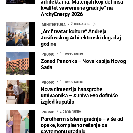
arhitektama: Materijali koji definišu
kvalitet savremene gradnje“ na
ArchyEnergy 2026
2 meseca ranije
ARHITEKTURA
„Amfiteatar kulture“ Andreja
Josifovskog Arhitektonski događaj
godine
1 mesec ranije
PROMO
Zoned Panonka – Nova kapija Novog
Sada
1 mesec ranije
PROMO
Nova dimenzija hansgrohe
umivaonika – Xuniva Evo definiše
izgled kupatila
2 dana ranije
PROMO
Porotherm sistem gradnje – više od
opeke, kompletno rešenje za
savremenu gradnju