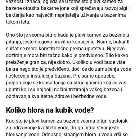
važnost i značaj ogleda se u tome što plavi kamen za
bazene otpušta bakarne jone koji sprečavaju razvoj algi i
bakterija kao najvećih neprijatelja uživanja u bazenima
tokom leta.
Ono što je veoma bitno kada je plavi kamen za bazene u
pitanju, jeste njegovo pravilno korišćenje. Naime, bakar II
sulfat se mora koristiti tačno prema uputstvu. Njegovo
doziranje mora biti tačno kako je predviđeno. Bilo kakvo
prelaženje granica, nije dobro. Ukoliko u vodi bude više
bakra nego što je predviđeno, doći će do zamućenja vode
i oštećenja instalacija bazena. Pre same upotrebe,
preporučuje se konsultacija sa stručnjacima koji će vas
uputiti koji su najbolji načini tretiranja vašeg bazena i
održavanja kvalitetne, zdrave i bezbedne vode.
Koliko hlora na kubik vode?
Kao što je plavi kamen za bazene veoma bitan sastojak
za održavanje kvaliteta vode, druga bitna stvar jeste
hlorisanje vode. Odnosno, sipanjem hlora u vodu vrši se