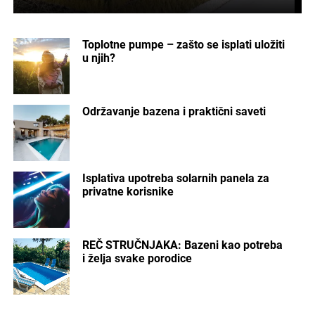
Toplotne pumpe – zašto se isplati uložiti
u njih?
Održavanje bazena i praktični saveti
Isplativa upotreba solarnih panela za
privatne korisnike
REČ STRUČNJAKA: Bazeni kao potreba
i želja svake porodice