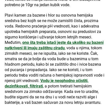
potrebno je 10gr na jedan kubik vode.
Plavi kamen za bazene i hlor su osnovna hemijska
sredstva bez kojih se ne može zamisliti čista, prozirna
voda. Redovno praćenje pH vrednosti, kao i adekvatna
upotreba hemijskih preparata, osnovni su preduslovi za
sigurno korišćenje i uživanje tokom letnjih meseci.
Međutim,
ono šta treba istaći jeste da ukoliko su bazeni
natkriveni ili imaju zaštitnu ciradu
, voda u njima, tokom
zimskih meseci, se ne ispušta, iako se ne koriste. Čak,
smatra se da je bolje da voda bude u bazenima u tom
hladnom periodu, kako bi se zaštitilo dno i ivice bazena
od pucanja i propadanja. Iako se ne koristi, i u tom
periodu treba voditi računa o hemijskoj ispravnosti vode i
njenoj pH vrednosti.
Vodu je neophodno očistiti,
dezinfikovati, filtrirati
, a potom tretirati hemijskim
sredstvom za zimsko održavanje. Kada sve to uradite,
budite sigurni da se na dnu i u vodi neće razviti alge i
bakterije, a vaš bazen sačuvan za novu letnju avanturu.