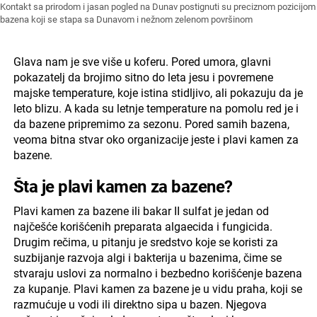
Kontakt sa prirodom i jasan pogled na Dunav postignuti su preciznom pozicijom
bazena koji se stapa sa Dunavom i nežnom zelenom površinom
Glava nam je sve više u koferu. Pored umora, glavni
pokazatelj da brojimo sitno do leta jesu i povremene
majske temperature, koje istina stidljivo, ali pokazuju da je
leto blizu. A kada su letnje temperature na pomolu red je i
da bazene pripremimo za sezonu. Pored samih bazena,
veoma bitna stvar oko organizacije jeste i plavi kamen za
bazene.
Šta je plavi kamen za bazene?
Plavi kamen za bazene ili bakar II sulfat je jedan od
najčešće korišćenih preparata algaecida i fungicida.
Drugim rečima, u pitanju je sredstvo koje se koristi za
suzbijanje razvoja algi i bakterija u bazenima, čime se
stvaraju uslovi za normalno i bezbedno korišćenje bazena
za kupanje. Plavi kamen za bazene je u vidu praha, koji se
razmućuje u vodi ili direktno sipa u bazen. Njegova