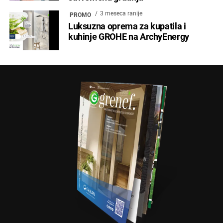
3 meseca ranije
PROMO
Luksuzna oprema za kupatila i
kuhinje GROHE na ArchyEnergy