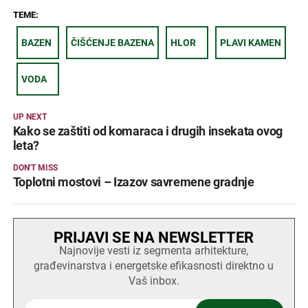
TEME:
BAZEN
ČIŠĆENJE BAZENA
HLOR
PLAVI KAMEN
VODA
UP NEXT
Kako se zaštiti od komaraca i drugih insekata ovog
leta?
DON'T MISS
Toplotni mostovi – Izazov savremene gradnje
PRIJAVI SE NA NEWSLETTER
Najnovije vesti iz segmenta arhitekture,
građevinarstva i energetske efikasnosti direktno u
Vaš inbox.