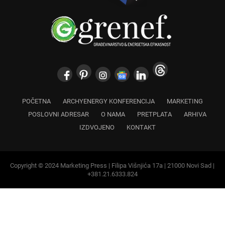
POČETNA
ARCHYENERGY KONFERENCIJA
MARKETING
POSLOVNI ADRESAR
O NAMA
PRETPLATA
ARHIVA
IZDVOJENO
KONTAKT
Copyright © 2024 Marketing Press | Filipa Višnjića 17a | 21000 Novi Sad |
+381.21.6333.824