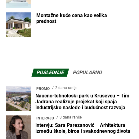
Montažne kuće cena kao velika
prednost
POSLEDNJE
POPULARNO
2 dana ranije
PROMO
Naučno-tehnološki park u Kruševcu – Tim
Jadrana realizuje projekat koji spaja
industrijsko nasleđe i budućnost razvoja
3 dana ranije
INTERVJU
intervju: Sara Parezanović – Arhitektura
između škole, biroa i svakodnevnog života