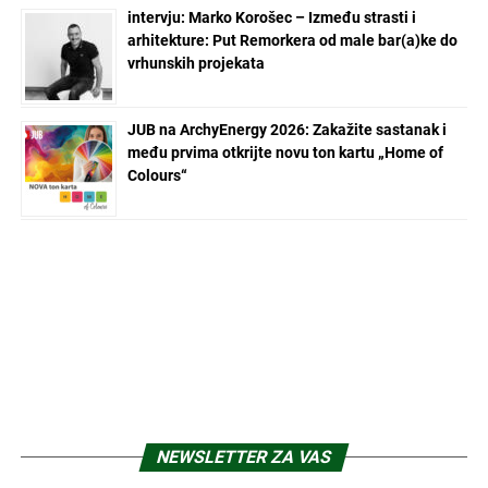
intervju: Marko Korošec – Između strasti i
arhitekture: Put Remorkera od male bar(a)ke do
vrhunskih projekata
JUB na ArchyEnergy 2026: Zakažite sastanak i
među prvima otkrijte novu ton kartu „Home of
Colours“
NEWSLETTER ZA VAS