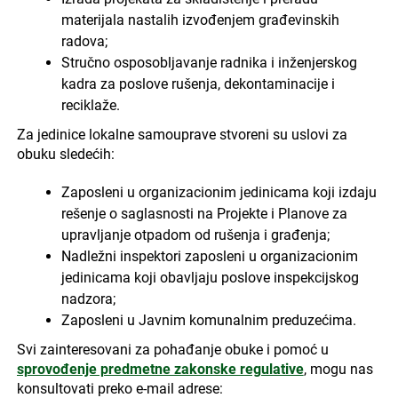
materijala nastalih izvođenjem građevinskih
radova;
Stručno osposobljavanje radnika i inženjerskog
kadra za poslove rušenja, dekontaminacije i
reciklaže.
Za jedinice lokalne samouprave stvoreni su uslovi za
obuku sledećih:
Zaposleni u organizacionim jedinicama koji izdaju
rešenje o saglasnosti na Projekte i Planove za
upravljanje otpadom od rušenja i građenja;
Nadležni inspektori zaposleni u organizacionim
jedinicama koji obavljaju poslove inspekcijskog
nadzora;
Zaposleni u Javnim komunalnim preduzećima.
Svi zainteresovani za pohađanje obuke i pomoć u
sprovođenje predmetne zakonske regulative
, mogu nas
konsultovati preko e-mail adrese: