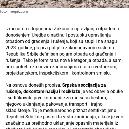
foto: freepik.com
Izmenama i dopunama Zakona o upravljanju otpadom i
donošenjem Uredbe o načinu i postupku upravljanja
otpadom od građenja i rušenja, koji su stupili na snagu
2023. godine, po prvi put je u zakonodavnom sistemu
Republika Srbije definisan pojam otpada od građenja i
rušenja. Tako je formirana nova kategorija otpada, a sami
tim i potreba za novim zanimanjima i to u izvođačkom,
projektantskom, inspekcijskom i kontrolnom smislu.
Na osnovu donetih propisa,
Srpska asocijacija za
rušenje, dekontaminaciju i reciklažu
je već obavila obuke
i sertifikovala prve kompanije za rad sa azbestom,
njegovo uklanjanje, pakovanje, transport i trajno
skladištenje. To je međunarodno priznat sertifikat, jer u
Republici Srbiji ne postoji ta vrsta zanimanja, a koje je vrlo
značajno za prethodno uklanjanje opasnih materijala iz