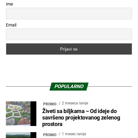
Ime
Email
POPULARNO
2 meseca ranije
PROMO
Živeti sa biljkama – Od ideje do
savršeno projektovanog zelenog
prostora
1 mesec ranije
PROMO