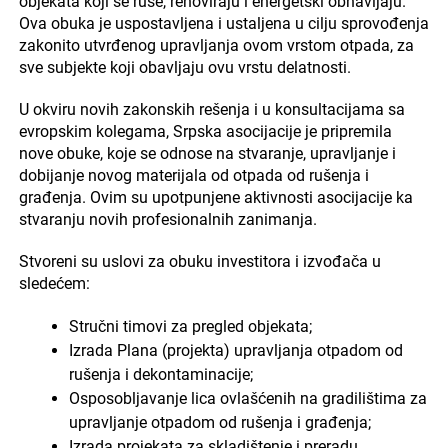
objekata koji se ruše, renoviraju i energetski obnavljaju.
Ova obuka je uspostavljena i ustaljena u cilju sprovođenja
zakonito utvrđenog upravljanja ovom vrstom otpada, za
sve subjekte koji obavljaju ovu vrstu delatnosti.
U okviru novih zakonskih rešenja i u konsultacijama sa
evropskim kolegama, Srpska asocijacije je pripremila
nove obuke, koje se odnose na stvaranje, upravljanje i
dobijanje novog materijala od otpada od rušenja i
građenja. Ovim su upotpunjene aktivnosti asocijacije ka
stvaranju novih profesionalnih zanimanja.
Stvoreni su uslovi za obuku investitora i izvođača u
sledećem:
Stručni timovi za pregled objekata;
Izrada Plana (projekta) upravljanja otpadom od
rušenja i dekontaminacije;
Osposobljavanje lica ovlašćenih na gradilištima za
upravljanje otpadom od rušenja i građenja;
Izrada projekata za skladištenje i preradu