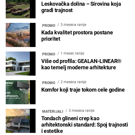
Leskovačka dolina – Sirovina koja
gradi trajnost
3 meseca ranije
PROMO
Kada kvalitet prostora postane
prioritet
1 mesec ranije
PROMO
Više od profila: GEALAN-LINEAR®
kao temelj moderne arhitekture
2 meseca ranije
PROMO
Komfor koji traje tokom cele godine
3 meseca ranije
MATERIJALI
Tondach glineni crep kao
arhitektonski standard: Spoj trajnosti
i estetike