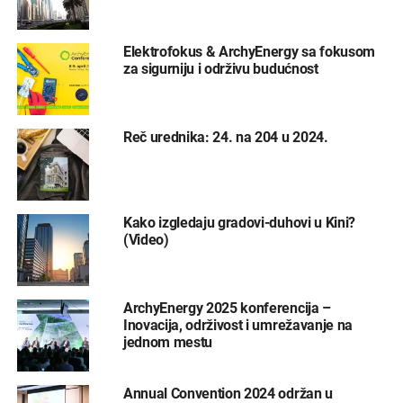
Elektrofokus & ArchyEnergy sa fokusom
za sigurniju i održivu budućnost
Reč urednika: 24. na 204 u 2024.
Kako izgledaju gradovi-duhovi u Kini?
(Video)
ArchyEnergy 2025 konferencija –
Inovacija, održivost i umrežavanje na
jednom mestu
Annual Convention 2024 održan u