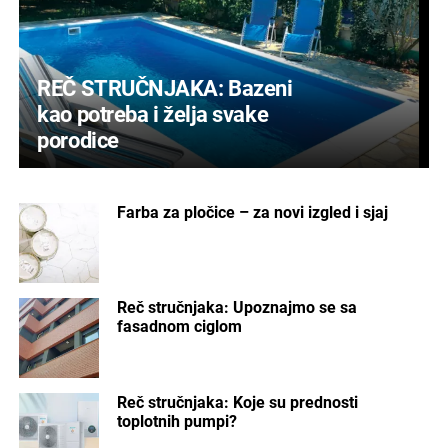
REČ STRUČNJAKA: Bazeni
kao potreba i želja svake
porodice
Farba za pločice – za novi izgled i sjaj
Reč stručnjaka: Upoznajmo se sa
fasadnom ciglom
Reč stručnjaka: Koje su prednosti
toplotnih pumpi?