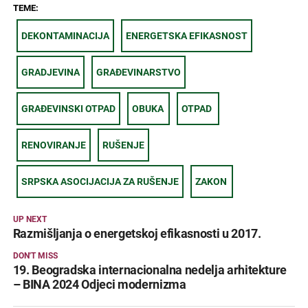
TEME:
DEKONTAMINACIJA
ENERGETSKA EFIKASNOST
GRADJEVINA
GRAĐEVINARSTVO
GRAĐEVINSKI OTPAD
OBUKA
OTPAD
RENOVIRANJE
RUŠENJE
SRPSKA ASOCIJACIJA ZA RUŠENJE
ZAKON
UP NEXT
Razmišljanja o energetskoj efikasnosti u 2017.
DON'T MISS
19. Beogradska internacionalna nedelja arhitekture
– BINA 2024 Odjeci modernizma