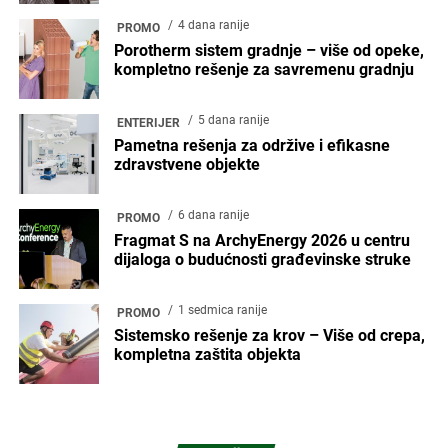
4 dana ranije
PROMO
Porotherm sistem gradnje – više od opeke,
kompletno rešenje za savremenu gradnju
5 dana ranije
ENTERIJER
Pametna rešenja za održive i efikasne
zdravstvene objekte
6 dana ranije
PROMO
Fragmat S na ArchyEnergy 2026 u centru
dijaloga o budućnosti građevinske struke
1 sedmica ranije
PROMO
Sistemsko rešenje za krov – Više od crepa,
kompletna zaštita objekta