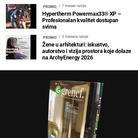
1 mesec ranije
PROMO
Hypertherm Powermax33® XP –
Profesionalan kvalitet dostupan
svima
3 meseca ranije
PROMO
Žene u arhitekturi: iskustvo,
autorstvo i vizija prostora koje dolaze
na ArchyEnergy 2026