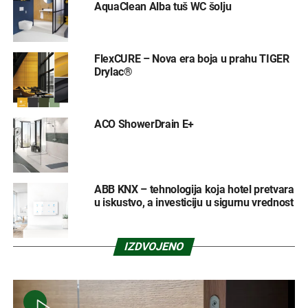
AquaClean Alba tuš WC šolju
FlexCURE – Nova era boja u prahu TIGER
Drylac®
ACO ShowerDrain E+
ABB KNX – tehnologija koja hotel pretvara
u iskustvo, a investiciju u sigurnu vrednost
IZDVOJENO