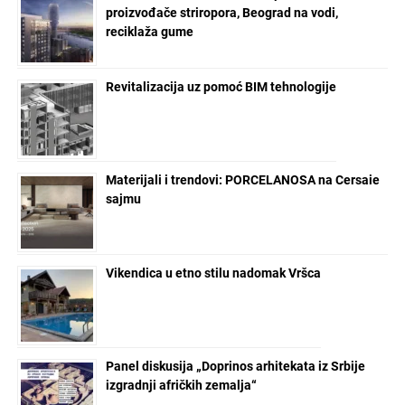
proizvođače striropora, Beograd na vodi,
reciklaža gume
Revitalizacija uz pomoć BIM tehnologije
Materijali i trendovi: PORCELANOSA na Cersaie
sajmu
Vikendica u etno stilu nadomak Vršca
Panel diskusija „Doprinos arhitekata iz Srbije
izgradnji afričkih zemalja“