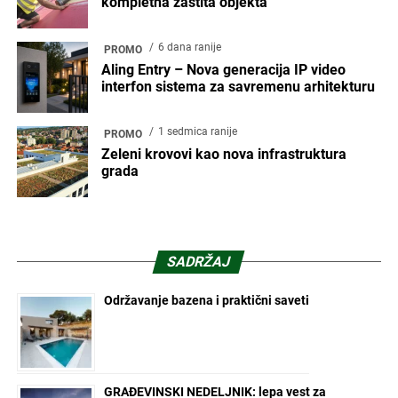
kompletna zaštita objekta
6 dana ranije
PROMO
Aling Entry – Nova generacija IP video
interfon sistema za savremenu arhitekturu
1 sedmica ranije
PROMO
Zeleni krovovi kao nova infrastruktura
grada
SADRŽAJ
Održavanje bazena i praktični saveti
GRAĐEVINSKI NEDELJNIK: lepa vest za