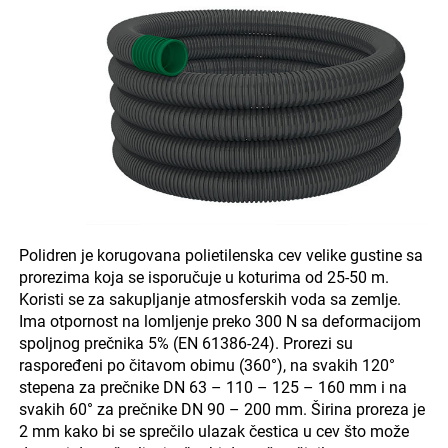
Polidren je korugovana polietilenska cev velike gustine sa
prorezima koja se isporučuje u koturima od 25-50 m.
Koristi se za sakupljanje atmosferskih voda sa zemlje.
Ima otpornost na lomljenje preko 300 N sa deformacijom
spoljnog prečnika 5% (EN 61386-24). Prorezi su
raspoređeni po čitavom obimu (360°), na svakih 120°
stepena za prečnike DN 63 – 110 – 125 – 160 mm i na
svakih 60° za prečnike DN 90 – 200 mm. Širina proreza je
2 mm kako bi se sprečilo ulazak čestica u cev što može