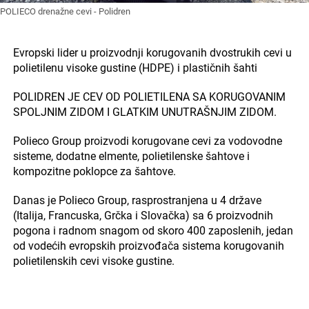
POLIECO drenažne cevi - Polidren
Evropski lider u proizvodnji korugovanih dvostrukih cevi u
polietilenu visoke gustine (HDPE) i plastičnih šahti
POLIDREN JE CEV OD POLIETILENA SA KORUGOVANIM
SPOLJNIM ZIDOM I GLATKIM UNUTRAŠNJIM ZIDOM.
Polieco Group proizvodi korugovane cevi za vodovodne
sisteme, dodatne elmente, polietilenske šahtove i
kompozitne poklopce za šahtove.
Danas je Polieco Group, rasprostranjena u 4 države
(Italija, Francuska, Grčka i Slovačka) sa 6 proizvodnih
pogona i radnom snagom od skoro 400 zaposlenih, jedan
od vodećih evropskih proizvođača sistema korugovanih
polietilenskih cevi visoke gustine.