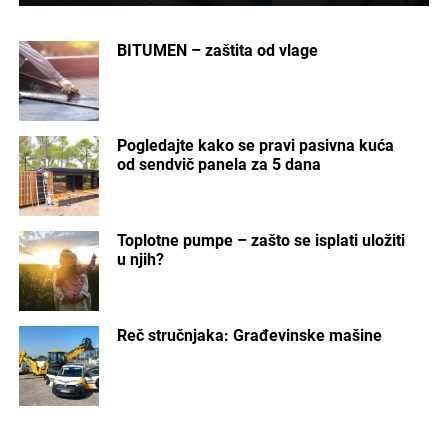
BITUMEN – zaštita od vlage
Pogledajte kako se pravi pasivna kuća
od sendvič panela za 5 dana
Toplotne pumpe – zašto se isplati uložiti
u njih?
Reč stručnjaka: Građevinske mašine