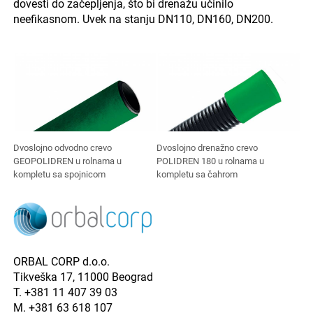
dovesti do začepljenja, što bi drenažu učinilo
neefikasnom. Uvek na stanju DN110, DN160, DN200.
Dvoslojno odvodno crevo
Dvoslojno drenažno crevo
GEOPOLIDREN u rolnama u
POLIDREN 180 u rolnama u
kompletu sa spojnicom
kompletu sa čahrom
ORBAL CORP d.o.o.
Tikveška 17, 11000 Beograd
T. +381 11 407 39 03
M. +381 63 618 107