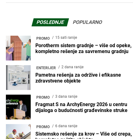
POSLEDNJE
POPULARNO
15 sati ranije
PROMO
Porotherm sistem gradnje – više od opeke,
kompletno rešenje za savremenu gradnju
2 dana ranije
ENTERIJER
Pametna rešenja za održive i efikasne
zdravstvene objekte
3 dana ranije
PROMO
Fragmat S na ArchyEnergy 2026 u centru
dijaloga o budućnosti građevinske struke
6 dana ranije
PROMO
Sistemsko rešenje za krov – Više od crepa,