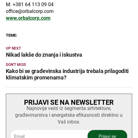
M. +381 64 113 09 04
office@orbalcorp.com
www.orbalcorp.com
TEME:
UP NEXT
Nikad lakše do znanja i iskustva
DON'T MISS
Kako bi se građevinska industrija trebala prilagoditi
klimatskim promenama?
PRIJAVI SE NA NEWSLETTER
Najnovije vesti iz segmenta arhitekture,
građevinarstva i energetske efikasnosti direktno u
Vaš inbox.