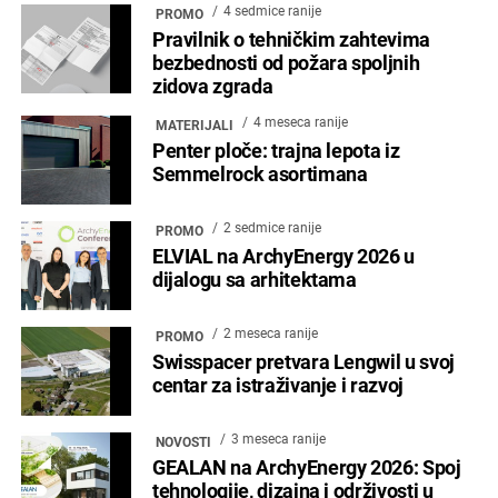
4 sedmice ranije
PROMO
Pravilnik o tehničkim zahtevima
bezbednosti od požara spoljnih
zidova zgrada
4 meseca ranije
MATERIJALI
Penter ploče: trajna lepota iz
Semmelrock asortimana
2 sedmice ranije
PROMO
ELVIAL na ArchyEnergy 2026 u
dijalogu sa arhitektama
2 meseca ranije
PROMO
Swisspacer pretvara Lengwil u svoj
centar za istraživanje i razvoj
3 meseca ranije
NOVOSTI
GEALAN na ArchyEnergy 2026: Spoj
tehnologije, dizajna i održivosti u