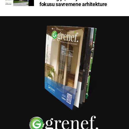
fokusu savremene arhitekture