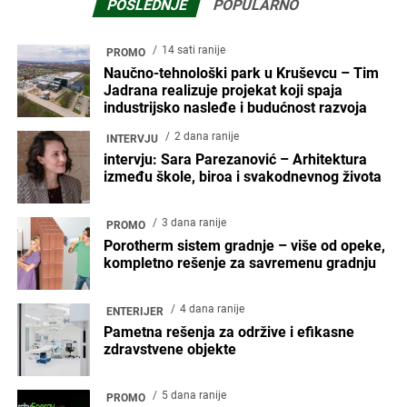
POSLEDNJE
POPULARNO
14 sati ranije
PROMO
Naučno-tehnološki park u Kruševcu – Tim
Jadrana realizuje projekat koji spaja
industrijsko nasleđe i budućnost razvoja
2 dana ranije
INTERVJU
intervju: Sara Parezanović – Arhitektura
između škole, biroa i svakodnevnog života
3 dana ranije
PROMO
Porotherm sistem gradnje – više od opeke,
kompletno rešenje za savremenu gradnju
4 dana ranije
ENTERIJER
Pametna rešenja za održive i efikasne
zdravstvene objekte
5 dana ranije
PROMO