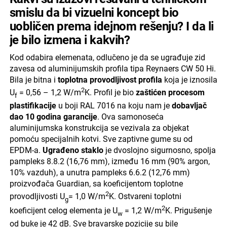
smislu da bi vizuelni koncept bio
uobličen prema idejnom rešenju? I da li
je bilo izmena i kakvih?
Kod odabira elemenata, odlučeno je da se ugrađuje zid
zavesa od aluminijumskih profila tipa Reynaers CW 50 Hi.
Bila je bitna i
toplotna provodljivost profila
koja je iznosila
2
U
= 0,56 – 1,2 W/m
K. Profil je bio
zaštićen procesom
f
plastifikacije
u boji RAL 7016 na koju nam je
dobavljač
dao 10 godina garancije
. Ova samonoseća
aluminijumska konstrukcija se vezivala za objekat
pomoću specijalnih kotvi. Sve zaptivne gume su od
EPDM-a.
Ugrađeno staklo
je dvoslojno sigurnosno, spolja
pampleks 8.8.2 (16,76 mm), između 16 mm (90% argon,
10% vazduh), a unutra pampleks 6.6.2 (12,76 mm)
proizvođača Guardian, sa koeficijentom toplotne
2
provodljivosti U
= 1,0 W/m
K. Ostvareni toplotni
g
2
koeficijent celog elementa je U
= 1,2 W/m
K. Prigušenje
w
od buke je 42 dB. Sve bravarske pozicije su bile