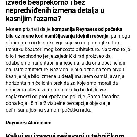
izvede besprekorno i bez
nepredviđenih izmena detalja u
kasnijim fazama?
Moram priznati da je
kompanija Reynaers od početka
bila uz mene kod osmišljavanja idejnih rešenja
, pa mogu
slobodno reći da su kolege koje su mi pomogle u tom
trenutku koautori mog koncepta arhitekture. Naravno to je
bilo i neophodno jer je zajednički rad proizveo da
odaberemo najrentabilnija rešenja, a da ona opet ne idu
na uštrb arhitekture. Razrada je bila bitna na tom nivou i
kasnije nije bilo izmena u detaljima, sem osmišljavanja
horizontalnih čeličnih prekida za koje smo morali da
dobijemo ateste za ugradnju kako bi dobili sve
saglasnosti od protivpožarne policije. Sama fasadna
opna koja i čini srž vizuelne percepcije objekta je
definisana još na samom početku rada.
Reynaers Aluminium
Kakvi su izazovi rešavani u tehničkom