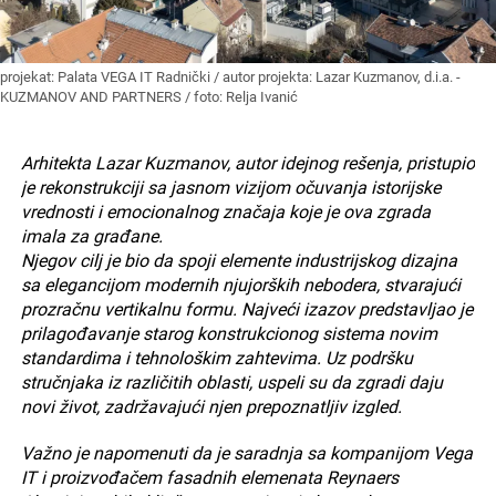
projekat: Palata VEGA IT Radnički / autor projekta: Lazar Kuzmanov, d.i.a. -
KUZMANOV AND PARTNERS / foto: Relja Ivanić
Arhitekta Lazar Kuzmanov, autor idejnog rešenja, pristupio
je rekonstrukciji sa jasnom vizijom očuvanja istorijske
vrednosti i emocionalnog značaja koje je ova zgrada
imala za građane.
Njegov cilj je bio da spoji elemente industrijskog dizajna
sa elegancijom modernih njujorških nebodera, stvarajući
prozračnu vertikalnu formu. Najveći izazov predstavljao je
prilagođavanje starog konstrukcionog sistema novim
standardima i tehnološkim zahtevima. Uz podršku
stručnjaka iz različitih oblasti, uspeli su da zgradi daju
novi život, zadržavajući njen prepoznatljiv izgled.
Važno je napomenuti da je saradnja sa kompanijom Vega
IT i proizvođačem fasadnih elemenata Reynaers