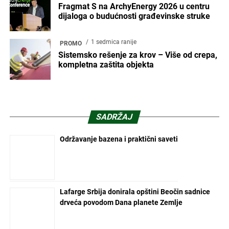
Fragmat S na ArchyEnergy 2026 u centru
dijaloga o budućnosti građevinske struke
1 sedmica ranije
PROMO
Sistemsko rešenje za krov – Više od crepa,
kompletna zaštita objekta
SADRŽAJ
Održavanje bazena i praktični saveti
Lafarge Srbija donirala opštini Beočin sadnice
drveća povodom Dana planete Zemlje