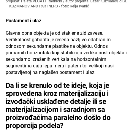
projekat: Palata VEGA IT Radnički / autor projekta: Lazar Kuzmanov, d.i.a.
– KUZMANOV AND PARTNERS / foto: Relja Ivanić
Postament i ulaz
Glavna opna objekta je od staklene zid zavese.
Vertikalnost gabarita je rešena pažljivo odabranim
odnosom sekundarne plastike na objektu. Odnos
primarnih horizontala koji stabilizuju vertikalnost objekta i
sekundarno izraženih vertikala na horizontalnim
segmentima daju lepu meru i patern toj velikoj masi
postavljenoj na naglašen postament i ulaz.
Da li se krenulo od te ideje, koja je
sprovedena kroz materijalizaciju i
izvođački usklađene detalje ili se
materijalizacijom i saradnjom sa
proizvođačima paralelno došlo do
proporcija podela?