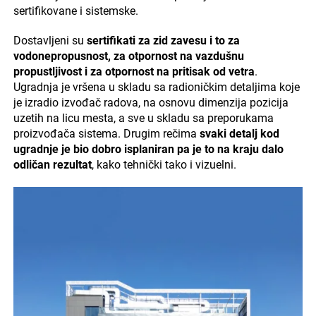
sertifikovane i sistemske.
Dostavljeni su
sertifikati za zid zavesu i to za
vodonepropusnost, za otpornost na vazdušnu
propustljivost i za otpornost na pritisak od vetra
.
Ugradnja je vršena u skladu sa radioničkim detaljima koje
je izradio izvođač radova, na osnovu dimenzija pozicija
uzetih na licu mesta, a sve u skladu sa preporukama
proizvođača sistema. Drugim rečima
svaki detalj kod
ugradnje je bio dobro isplaniran pa je to na kraju dalo
odličan rezultat
, kako tehnički tako i vizuelni.