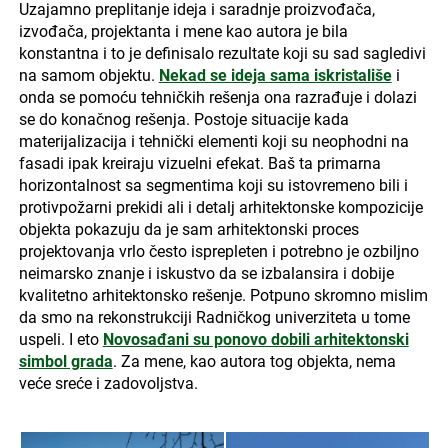
Uzajamno preplitanje ideja i saradnje proizvođača,
izvođača, projektanta i mene kao autora je bila
konstantna i to je definisalo rezultate koji su sad sagledivi
na samom objektu.
Nekad se ideja sama iskristališe
i
onda se pomoću tehničkih rešenja ona razrađuje i dolazi
se do konačnog rešenja. Postoje situacije kada
materijalizacija i tehnički elementi koji su neophodni na
fasadi ipak kreiraju vizuelni efekat. Baš ta primarna
horizontalnost sa segmentima koji su istovremeno bili i
protivpožarni prekidi ali i detalj arhitektonske kompozicije
objekta pokazuju da je sam arhitektonski proces
projektovanja vrlo često isprepleten i potrebno je ozbiljno
neimarsko znanje i iskustvo da se izbalansira i dobije
kvalitetno arhitektonsko rešenje. Potpuno skromno mislim
da smo na rekonstrukciji Radničkog univerziteta u tome
uspeli. I eto
Novosađani su ponovo dobili arhitektonski
simbol grada
. Za mene, kao autora tog objekta, nema
veće sreće i zadovoljstva.