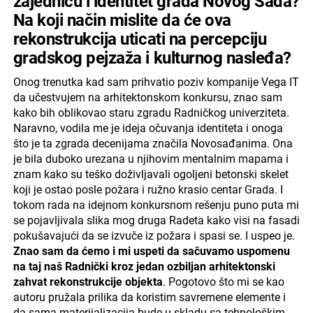
zajednicu i identitet grada Novog Sada?
Na koji način mislite da će ova
rekonstrukcija uticati na percepciju
gradskog pejzaža i kulturnog nasleđa?
Onog trenutka kad sam prihvatio poziv kompanije Vega IT
da učestvujem na arhitektonskom konkursu, znao sam
kako bih oblikovao staru zgradu Radničkog univerziteta.
Naravno, vodila me je ideja očuvanja identiteta i onoga
što je ta zgrada decenijama značila Novosađanima. Ona
je bila duboko urezana u njihovim mentalnim mapama i
znam kako su teško doživljavali ogoljeni betonski skelet
koji je ostao posle požara i ružno krasio centar Grada. I
tokom rada na idejnom konkursnom rešenju puno puta mi
se pojavljivala slika mog druga Radeta kako visi na fasadi
pokušavajući da se izvuče iz požara i spasi se. I uspeo je.
Znao sam da ćemo i mi uspeti da sačuvamo uspomenu
na taj naš Radnički kroz jedan ozbiljan arhitektonski
zahvat rekonstrukcije objekta
. Pogotovo što mi se kao
autoru pružala prilika da koristim savremene elemente i
da sama materijalizacija bude u skladu sa tehnološkim