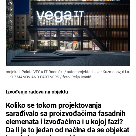
projekat: Palata VEGA IT Radnički / autor projekta: Lazar Kuzmanov, d.i.a.
– KUZMANOV AND PARTNERS / foto: Relja Ivanić
Izvođenje radova na objektu
Koliko se tokom projektovanja
sarađivalo sa proizvođačima fasadnih
elemenata i izvođačima i u kojoj fazi?
Da li je to jedan od načina da se objekat