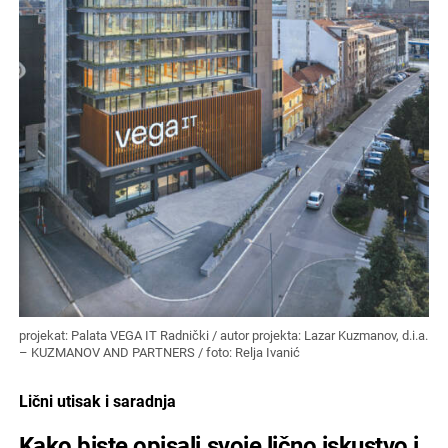
projekat: Palata VEGA IT Radnički / autor projekta: Lazar Kuzmanov, d.i.a.
– KUZMANOV AND PARTNERS / foto: Relja Ivanić
Lični utisak i saradnja
Kako biste opisali svoje lično iskustvo i