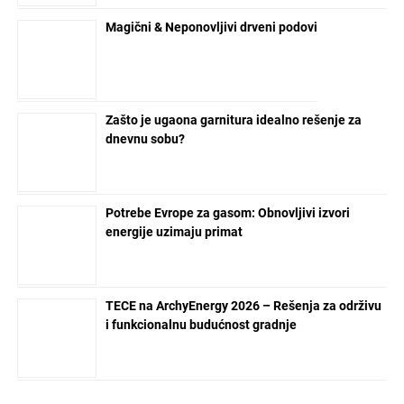
Magični & Neponovljivi drveni podovi
Zašto je ugaona garnitura idealno rešenje za
dnevnu sobu?
Potrebe Evrope za gasom: Obnovljivi izvori
energije uzimaju primat
TECE na ArchyEnergy 2026 – Rešenja za održivu
i funkcionalnu budućnost gradnje