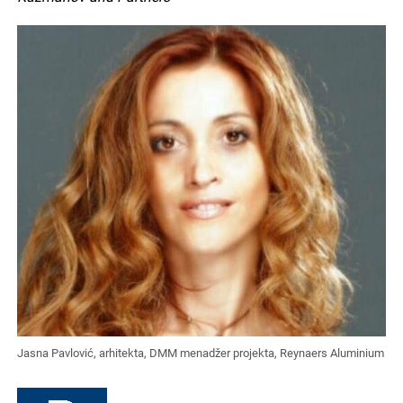
Jasna Pavlović, arhitekta, DMM menadžer projekta, Reynaers Aluminium