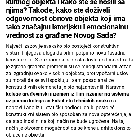
kultnog objekta i kako ste se nosili sa
njima? Takođe, kako ste doživeli
odgovornost obnove objekta koji ima
tako značajnu istorijsku i emocionalnu
vrednost za građane Novog Sada?
Najveći izazov je svakako bio postojeći konstruktivni
sistem i njegova uloga da primi potpuno novu fasadnu
konstrukciju. S obzirom da je prošlo dosta godina od kada
je zgrada građena promenili su se mnogi standardi vezani
za izgradnju ovako visokih objekata, protivpožarni uslovi
su morali da se svi ispoštuju i sam posao analize
konstruktivnih elemenata je bio najzahtevniji. Naravno,
kolege građevinski inženjeri iz Tim inženjering sistema
uz pomoć kolega sa Fakulteta tehničkih nauka
su
napravili analizu i statičku podlogu da bi postojeći
konstruktivni sistem bio sposoban za nova opterećenja, a
da stabilnost ni na koji način ne bude ugrožena. Na taj
način je otvorena mogućnost da se krene u arhitektonsko
oblačenje objekta.