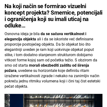
Na koji način se formirao vizuelni
koncept projekta? Smernice, potencijali
i ograničenja koji su imali uticaj na
odluke…
Osnovna ideja je bila
da se sačuva vertikalnost i
elegancija objekta
ali i da se iskoriste već definisane
proporcije postojećeg objekta. Da bi objekat bio što
elegantniji uveden je ram koji uokviruje objekat poput
slike, i tom dodatno stanjenom strukturom dobijamo
vitkost forme kojoj sam od početka težio. S obzirom da
smo od starta
morali obezbediti zaštitu od širenja
požara
, uvedene su horizontale koje definišu ritam
izražene vertikalnosti zgrade i nekako na zanimljiv način
pokreću jednu ritmiku volumena koji i čini taj čist estetski
pečat objekta.