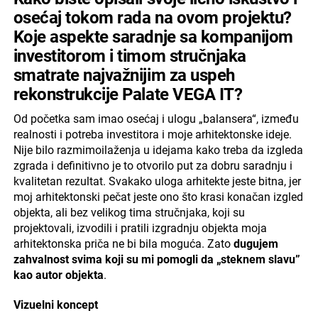
osećaj tokom rada na ovom projektu?
Koje aspekte saradnje sa kompanijom
investitorom i timom stručnjaka
smatrate najvažnijim za uspeh
rekonstrukcije Palate VEGA IT?
Od početka sam imao osećaj i ulogu „balansera“, između
realnosti i potreba investitora i moje arhitektonske ideje.
Nije bilo razmimoilaženja u idejama kako treba da izgleda
zgrada i definitivno je to otvorilo put za dobru saradnju i
kvalitetan rezultat. Svakako uloga arhitekte jeste bitna, jer
moj arhitektonski pečat jeste ono što krasi konačan izgled
objekta, ali bez velikog tima stručnjaka, koji su
projektovali, izvodili i pratili izgradnju objekta moja
arhitektonska priča ne bi bila moguća. Zato
dugujem
zahvalnost svima koji su mi pomogli da „steknem slavu”
kao autor objekta
.
Vizuelni koncept