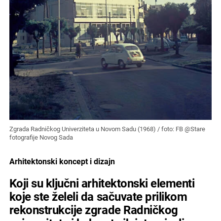
Zgrada Radničkog Univerziteta u Novom Sadu (1968) / foto: FB @Stare
fotografije Novog Sada
Arhitektonski koncept i dizajn
Koji su ključni arhitektonski elementi
koje ste želeli da sačuvate prilikom
rekonstrukcije zgrade Radničkog