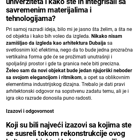
univerziteta i kako ste ih integrisali sa
savremenim materijalima i
tehnologijama?
Pri samoj razradi ideja, bilo mi je jasno šta želim, a šta ne
od objekta i kako bih voleo da izgleda.
Nikako nisam
zamišljao da izgleda kao arhitektura Dubaija
sa
svetlosnim kič efektima, nego da to bude jedna prozračna
vertikalna forma gde će se prožimati unutrašnji i
spoljašnji prostor i gde ta granica neće biti precizna.
Želeo sam da novi objekat bude jedan njujorški neboder
sa svojom elegancijom i ritmikom
, a opet sa oblikovnim
elementima industrijskog dizajna. Trebalo je dati pravi
arhitektonski odgovor na sopstvenu zadatu temu, ali je i
igra oko razrade donosila puno radosti.
Izazovi i odgovornost
Koji su bili najveći izazovi sa kojima ste
se susreli tokom rekonstrukcije ovog