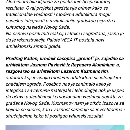
Aluminium bila ključna za postizanje besprekornog
rezultata. Ovaj projekat predstavlja primer kako se
tradicionalne vrednosti i moderna arhitektura mogu
uspešno integrisati u revitalizaciju gradskog pejzaža i
kulturnog nasleđa Novog Sada.
Na osnovu pozitivnih reakcija struke i sugrađana, jasno je
da je rekonstrukcija Palate VEGA IT postala novi
arhitektonski simbol grada.
Predrag Rađen, urednik časopisa „grenef“ je, zajedno sa
arhitektom Jasnom Pavlović iz Reynaers Aluminium-a,
razgovarao sa arhitektom Lazarom Kuzmanovim
,
autorom koji je spojio modernu arhitekturu sa istorijskim
značajem zgrade. Posebno nas je zanimalo kako je
integrisao savremene materijale i tehnologije dok je uspeo
da očuva autentičnost i emocionalnu vrednost objekta za
građane Novog Sada. Kuzmanov nam je otkrio izazove sa
kojima se suočio, kao i važnost saradnje sa investitorima i
stručnjacima kako bi postigao vrhunski rezultat.