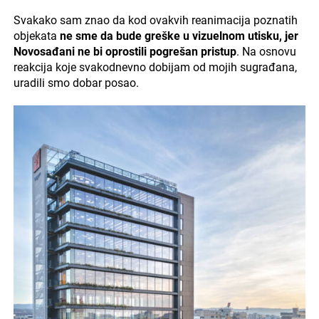
Svakako sam znao da kod ovakvih reanimacija poznatih
objekata
ne sme da bude greške u vizuelnom utisku, jer
Novosađani ne bi oprostili pogrešan pristup
. Na osnovu
reakcija koje svakodnevno dobijam od mojih sugrađana,
uradili smo dobar posao.