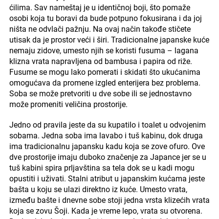
ćilima. Sav nameštaj je u identičnoj boji, što pomaže
osobi koja tu boravi da bude potpuno fokusirana i da joj
ništa ne odvlači pažnju. Na ovaj način takođe stičete
utisak da je prostor veći i širi. Tradicionalne japanske kuće
nemaju zidove, umesto njih se koristi fusuma – lagana
klizna vrata napravljena od bambusa i papira od riže.
Fusume se mogu lako pomerati i skidati što ukućanima
omogućava da promene izgled enterijera bez problema.
Soba se može pretvoriti u dve sobe ili se jednostavno
može promeniti veličina prostorije.
Jedno od pravila jeste da su kupatilo i toalet u odvojenim
sobama. Jedna soba ima lavabo i tuš kabinu, dok druga
ima tradicionalnu japansku kadu koja se zove ofuro. Ove
dve prostorije imaju duboko značenje za Japance jer se u
tuš kabini spira prljavština sa tela dok se u kadi mogu
opustiti i uživati. Stalni atribut u japanskim kućama jeste
bašta u koju se ulazi direktno iz kuće. Umesto vrata,
između bašte i dnevne sobe stoji jedna vrsta klizećih vrata
koja se zovu Šoji. Kada je vreme lepo, vrata su otvorena.