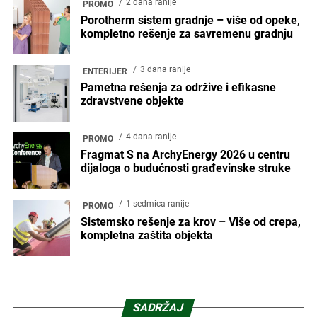
2 dana ranije
PROMO
Porotherm sistem gradnje – više od opeke,
kompletno rešenje za savremenu gradnju
3 dana ranije
ENTERIJER
Pametna rešenja za održive i efikasne
zdravstvene objekte
4 dana ranije
PROMO
Fragmat S na ArchyEnergy 2026 u centru
dijaloga o budućnosti građevinske struke
1 sedmica ranije
PROMO
Sistemsko rešenje za krov – Više od crepa,
kompletna zaštita objekta
SADRŽAJ