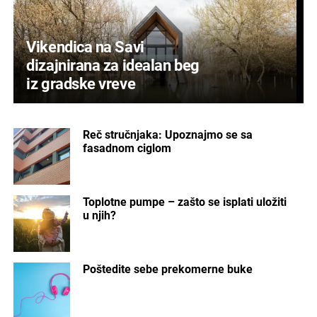
Vikendica na Savi
dizajnirana za idealan beg
iz gradske vreve
Reč stručnjaka: Upoznajmo se sa
fasadnom ciglom
Toplotne pumpe – zašto se isplati uložiti
u njih?
Poštedite sebe prekomerne buke