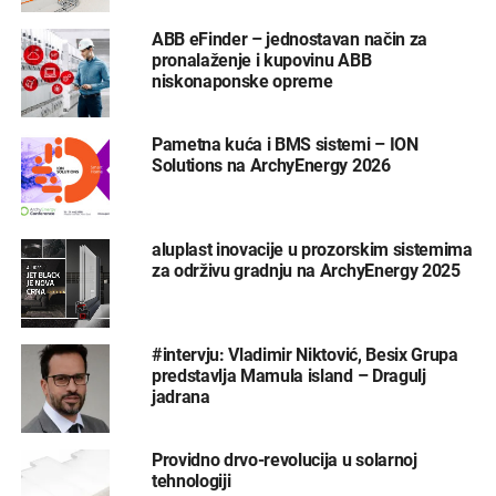
ABB eFinder – jednostavan način za
pronalaženje i kupovinu ABB
niskonaponske opreme
Pametna kuća i BMS sistemi – ION
Solutions na ArchyEnergy 2026
aluplast inovacije u prozorskim sistemima
za održivu gradnju na ArchyEnergy 2025
#intervju: Vladimir Niktović, Besix Grupa
predstavlja Mamula island – Dragulj
jadrana
Providno drvo-revolucija u solarnoj
tehnologiji