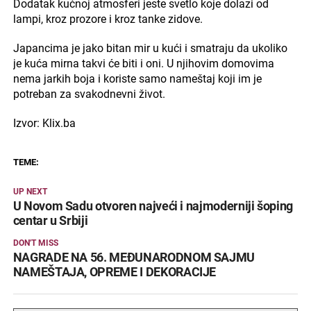
Dodatak kućnoj atmosferi jeste svetlo koje dolazi od
lampi, kroz prozore i kroz tanke zidove.
Japancima je jako bitan mir u kući i smatraju da ukoliko
je kuća mirna takvi će biti i oni. U njihovim domovima
nema jarkih boja i koriste samo nameštaj koji im je
potreban za svakodnevni život.
Izvor: Klix.ba
TEME:
UP NEXT
U Novom Sadu otvoren najveći i najmoderniji šoping
centar u Srbiji
DON'T MISS
NAGRADE NA 56. MEĐUNARODNOM SAJMU
NAMEŠTAJA, OPREME I DEKORACIJE