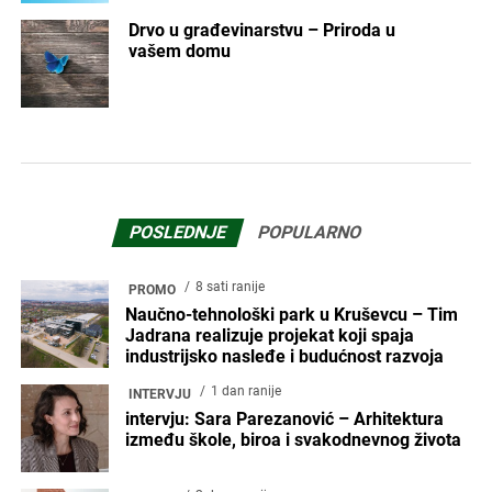
Drvo u građevinarstvu – Priroda u
vašem domu
POSLEDNJE
POPULARNO
8 sati ranije
PROMO
Naučno-tehnološki park u Kruševcu – Tim
Jadrana realizuje projekat koji spaja
industrijsko nasleđe i budućnost razvoja
1 dan ranije
INTERVJU
intervju: Sara Parezanović – Arhitektura
između škole, biroa i svakodnevnog života