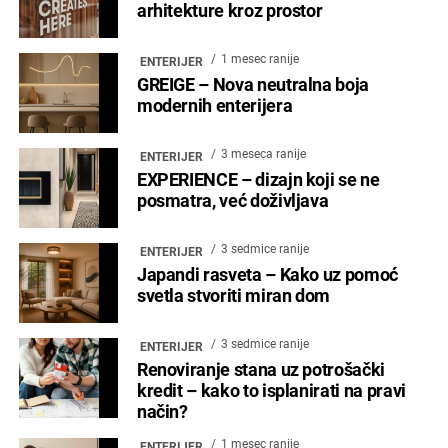
arhitekture kroz prostor
1 mesec ranije
ENTERIJER
GREIGE – Nova neutralna boja
modernih enterijera
3 meseca ranije
ENTERIJER
EXPERIENCE – dizajn koji se ne
posmatra, već doživljava
3 sedmice ranije
ENTERIJER
Japandi rasveta – Kako uz pomoć
svetla stvoriti miran dom
3 sedmice ranije
ENTERIJER
Renoviranje stana uz potrošački
kredit – kako to isplanirati na pravi
način?
1 mesec ranije
ENTERIJER