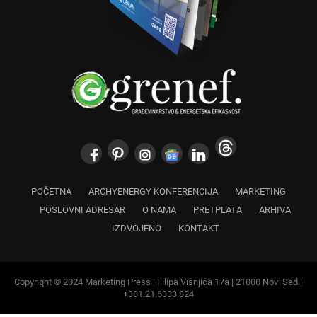
POČETNA
ARCHYENERGY KONFERENCIJA
MARKETING
POSLOVNI ADRESAR
O NAMA
PRETPLATA
ARHIVA
IZDVOJENO
KONTAKT
Copyright © 2024 Marketing Press | Filipa Višnjića 17a | 21000 Novi Sad |
+381.21.6333.824