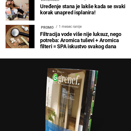
Uređenje stana je lakše kada se svaki
korak unapred isplanira!
1 mesec ranije
PROMO
Filtracija vode više nije luksuz, nego
potreba: Aromica tuševi + Aromica
filteri = SPA iskustvo svakog dana