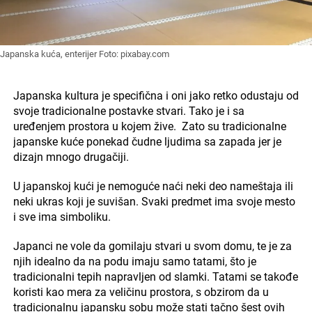
Japanska kuća, enterijer Foto: pixabay.com
Japanska kultura je specifična i oni jako retko odustaju od
svoje tradicionalne postavke stvari. Tako je i sa
uređenjem prostora u kojem žive. Zato su tradicionalne
japanske kuće ponekad čudne ljudima sa zapada jer je
dizajn mnogo drugačiji.
U japanskoj kući je nemoguće naći neki deo nameštaja ili
neki ukras koji je suvišan. Svaki predmet ima svoje mesto
i sve ima simboliku.
Japanci ne vole da gomilaju stvari u svom domu, te je za
njih idealno da na podu imaju samo tatami, što je
tradicionalni tepih napravljen od slamki. Tatami se takođe
koristi kao mera za veličinu prostora, s obzirom da u
tradicionalnu japansku sobu može stati tačno šest ovih