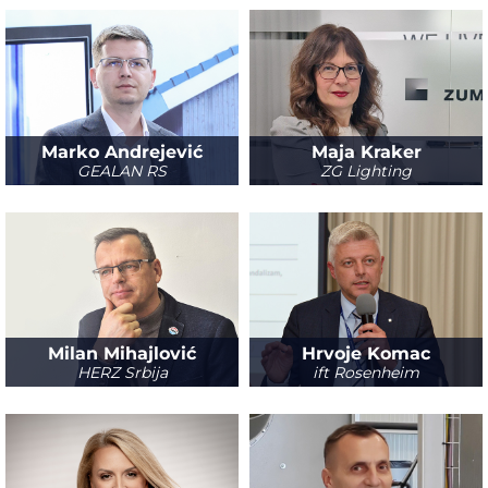
Marko Andrejević
Maja Kraker
GEALAN RS
ZG Lighting
Milan Mihajlović
Hrvoje Komac
HERZ Srbija
ift Rosenheim