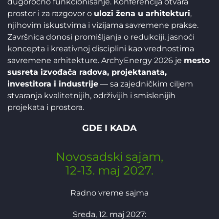
dugoročno funkcionisanje. Konferencija otvara
prostor i za razgovor o
ulozi žena u arhitekturi
,
njihovim iskustvima i vizijama savremene prakse.
Završnica donosi promišljanja o redukciji, jasnoći
koncepta i kreativnoj disciplini kao vrednostima
savremene arhitekture. ArchyEnergy 2026 je
mesto
susreta izvođača radova, projektanata,
investitora i industrije
— sa zajedničkim ciljem
stvaranja kvalitetnijih, održivijih i smislenijih
projekata i prostora.
GDE I KADA
Novosadski sajam,
12-13. maj 2027.
Radno vreme sajma
Sreda, 12. maj 2027: