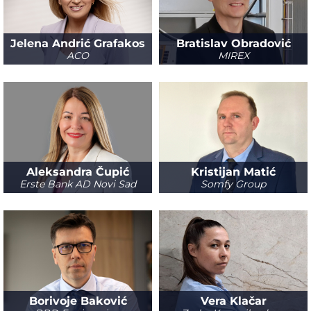
Jelena Andrić Grafakos
Bratislav Obradović
ACO
MIREX
Aleksandra Čupić
Kristijan Matić
Erste Bank AD Novi Sad
Somfy Group
Borivoje Baković
Vera Klačar