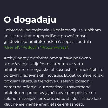
O događaju
Dobrodošli na regionalnu konferenciju sa izložbom
koja je rezultat dugogodišnje posvećenosti
građevinsko-arhitektonskih časopisa i portala
"Grenef"
,
"Podovi"
i
"Prozori+Vrata"
.
ArchyEnergy platforma omogućava poslovno
umrežavanje s ključnim akterima u svetu
arhitekture, energetske efikasnosti i tehnoloških, te
održivih građevinskih inovacija. Bogat konferencijski
program istražuje trendove u zelenoj izgradnji,
pametna rešenja i automatizaciju savremene
arhitekture, predstavljajući nove perspektive na
zelene materijale, prozore, vrata, staklo i fasade kao
ključne elemente energetske efikasnosti.