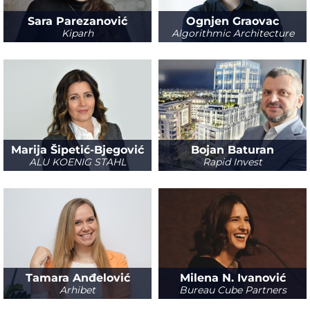
Sara Parezanović
Ognjen Graovac
Kiparh
Algorithmic Architecture
Marija Šipetić-Bjegović
Bojan Baturan
ALU KOENIG STAHL
Rapid Invest
Tamara Anđelović
Milena N. Ivanović
Arhibet
Bureau Cube Partners