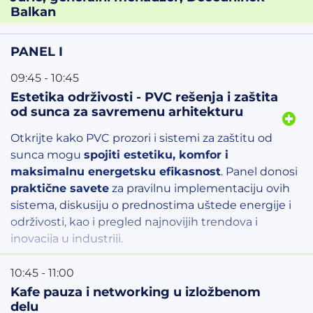
Balkan
PANEL I
09:45 - 10:45
Estetika održivosti - PVC rešenja i zaštita
od sunca za savremenu arhitekturu
Otkrijte kako PVC prozori i sistemi za zaštitu od
sunca mogu
spojiti estetiku, komfor i
maksimalnu energetsku efikasnost
. Panel donosi
praktične savete
za pravilnu implementaciju ovih
sistema, diskusiju o prednostima uštede energije i
održivosti, kao i pregled najnovijih trendova i
inovacija u industriji.
Učesnici će imati priliku da postavljaju pitanja
10:45 - 11:00
stručnjacima i proizvođačima, razmene iskustva i
Kafe pauza i networking u izložbenom
saznaju kako pametnim izborom materijala i rešenja
delu
povećati vrednost objekata i zadovoljstvo korisnika