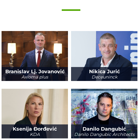
Branislav Lj. Jovanović
Nikica Jurić
Axioma plus
Deceuninck
Ksenija Đorđević
Danilo Dangubić
KDA
Danilo Dangubic Architects