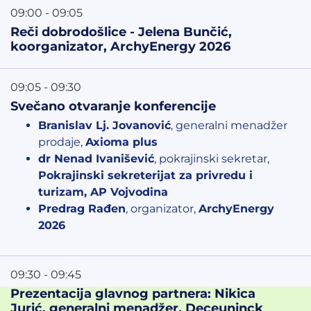
09:00 - 09:05
Reči dobrodošlice - Jelena Bunčić,
koorganizator, ArchyEnergy 2026
09:05 - 09:30
Svečano otvaranje konferencije
Branislav Lj. Jovanović
, generalni menadžer
prodaje,
Axioma plus
dr Nenad Ivanišević
, pokrajinski sekretar,
Pokrajinski sekreterijat za privredu i
turizam, AP Vojvodina
Predrag Rađen
, organizator,
ArchyEnergy
2026
09:30 - 09:45
Prezentacija glavnog partnera: Nikica
Jurić, generalni menadžer, Deceuninck