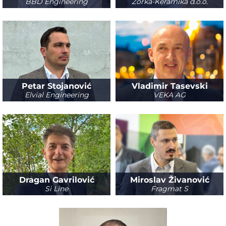
BBD Engineering
Zorka-Keramika d.o.o.
Petar Stojanović
Vladimir Tasevski
Elvial Engineering
VEKA AG
Dragan Gavrilović
Miroslav Živanović
Si Line
Fragmat S