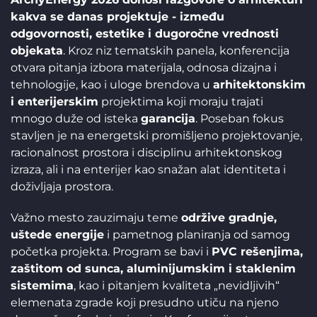
kakva se danas projektuje - između
odgovornosti, estetike i dugoročne vrednosti
objekata
. Kroz niz tematskih panela, konferencija
otvara pitanja izbora materijala, odnosa dizajna i
tehnologije, kao i uloge brendova u
arhitektonskim
i enterijerskim
projektima koji moraju trajati
mnogo duže od isteka
garancija
. Poseban fokus
stavljen je na energetski promišljeno projektovanje,
racionalnost prostora i disciplinu arhitektonskog
izraza, ali i na enterijer kao snažan alat identiteta i
doživljaja prostora.
Važno mesto zauzimaju teme
održive gradnje,
uštede energije
i pametnog planiranja od samog
početka projekta. Program se bavi i
PVC rešenjima,
zaštitom od sunca, aluminijumskim i staklenim
sistemima
, kao i pitanjem kvaliteta „nevidljivih“
elemenata zgrade koji presudno utiču na njeno