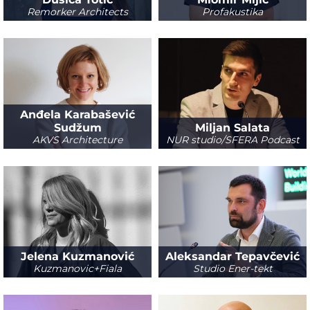
Remorker Architects
Profakustika
Anđela Karabašević
Sudžum
Miljan Salata
AKVS Architecture
NUR studio/SFERA Podcast
Jelena Kuzmanović
Aleksandar Tepavčević
Kuzmanovic+Fiala
Studio Ener-tekt