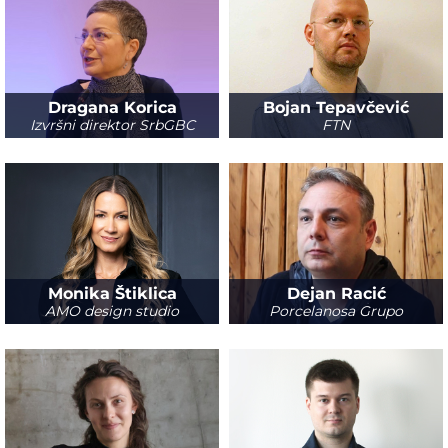
Dragana Korica
Bojan Tepavčević
Izvršni direktor SrbGBC
FTN
Monika Štiklica
Dejan Racić
AMO design studio
Porcelanosa Grupo