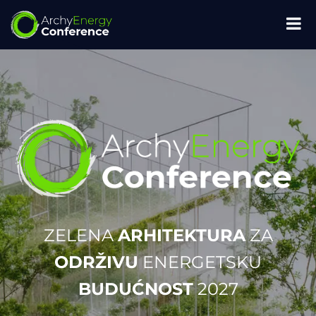
ZELENA
ARHITEKTURA
ZA
ODRŽIVU
ENERGETSKU
BUDUĆNOST
2027