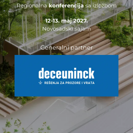
Regionalna
konferencija
sa izložbom
12-13. maj 2027.
Novosadski sajam
Generalni partner