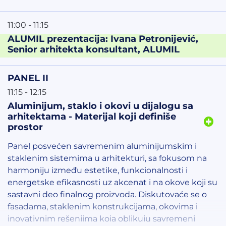
prostora.
11:00 - 11:15
Moderator:
Predrag Rađen
, organizator,
ALUMIL prezentacija: Ivana Petronijević,
ArchyEnergy 2026
Senior arhitekta konsultant, ALUMIL
Panelisti:
Marko Andrejević
, prodajni savetnik,
GEALAN
PANEL II
RS d.o.o.
11:15 - 12:15
Branislav Jovanović
, generalni menadžer
Aluminijum, staklo i okovi u dijalogu sa
prodaje,
Axioma plus
arhitektama - Materijal koji definiše
Kristijan Matić
, menadžer za Zapadni Balkan,
prostor
Somfy Group
Hrvoje Komac
, direktor,
ift Rosenheim
Panel posvećen savremenim aluminijumskim i
Hrvatska d.o.o.
staklenim sistemima u arhitekturi, sa fokusom na
Vladimir Tasevski
, regionalni direktor i
harmoniju između estetike, funkcionalnosti i
menadžer,
VEKA
energetske efikasnosti uz akcenat i na okove koji su
sastavni deo finalnog proizvoda. Diskutovaće se o
fasadama, staklenim konstrukcijama, okovima i
inovativnim rešenjima koja oblikuju savremeni