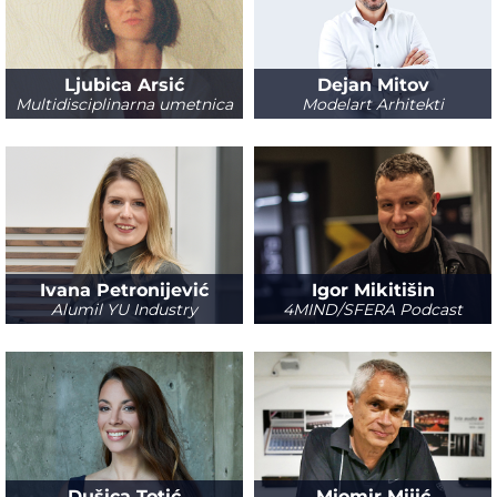
Ljubica Arsić
Dejan Mitov
Multidisciplinarna umetnica
Modelart Arhitekti
Ivana Petronijević
Igor Mikitišin
Alumil YU Industry
4MIND/SFERA Podcast
Dušica Totić
Miomir Mijić