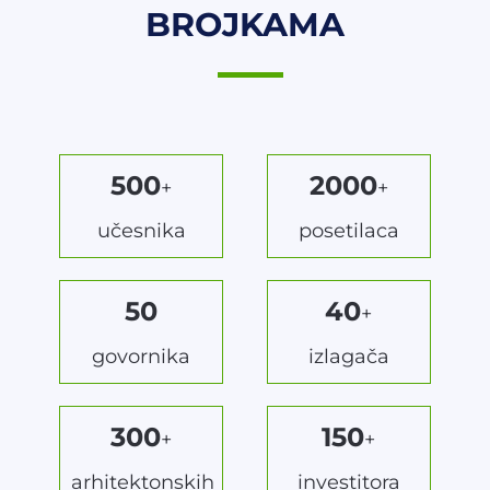
BROJKAMA
500
2000
+
+
učesnika
posetilaca
50
40
+
govornika
izlagača
300
150
+
+
arhitektonskih
investitora