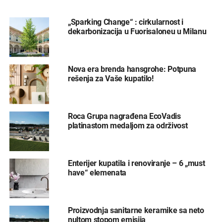
„Sparking Change“ : cirkularnost i
dekarbonizacija u Fuorisaloneu u Milanu
Nova era brenda hansgrohe: Potpuna
rešenja za Vaše kupatilo!
Roca Grupa nagrađena EcoVadis
platinastom medaljom za održivost
Enterijer kupatila i renoviranje – 6 „must
have“ elemenata
Proizvodnja sanitarne keramike sa neto
nultom stopom emisija