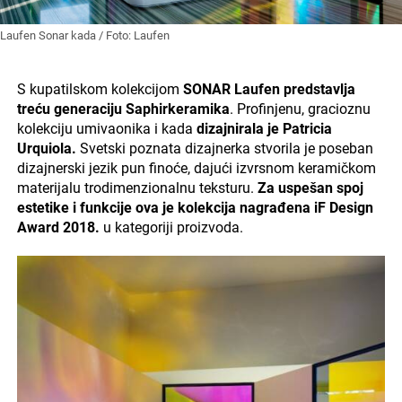
Laufen Sonar kada / Foto: Laufen
S kupatilskom kolekcijom
SONAR Laufen predstavlja
treću generaciju Saphirkeramika
. Profinjenu, gracioznu
kolekciju umivaonika i kada
dizajnirala je Patricia
Urquiola.
Svetski poznata dizajnerka stvorila je poseban
dizajnerski jezik pun finoće, dajući izvrsnom keramičkom
materijalu trodimenzionalnu teksturu.
Za uspešan spoj
estetike i funkcije ova je kolekcija nagrađena iF Design
Award 2018.
u kategoriji proizvoda.