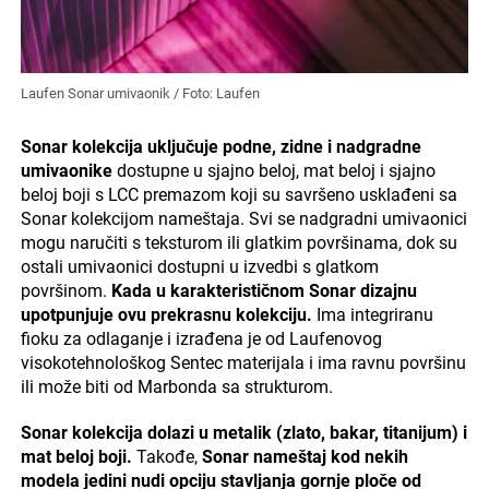
Laufen Sonar umivaonik / Foto: Laufen
Sonar kolekcija uključuje podne, zidne i nadgradne
umivaonike
dostupne u sjajno beloj, mat beloj i sjajno
beloj boji s LCC premazom koji su savršeno usklađeni sa
Sonar kolekcijom nameštaja. Svi se nadgradni umivaonici
mogu naručiti s teksturom ili glatkim površinama, dok su
ostali umivaonici dostupni u izvedbi s glatkom
površinom.
Kada u karakterističnom Sonar dizajnu
upotpunjuje ovu prekrasnu kolekciju.
Ima integriranu
fioku za odlaganje i izrađena je od Laufenovog
visokotehnološkog Sentec materijala i ima ravnu površinu
ili može biti od Marbonda sa strukturom.
Sonar kolekcija dolazi u metalik (zlato, bakar, titanijum) i
mat beloj boji.
Takođe,
Sonar nameštaj kod nekih
modela jedini nudi opciju stavljanja gornje ploče od