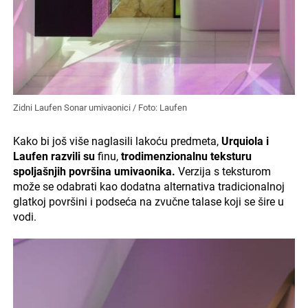
Zidni Laufen Sonar umivaonici / Foto: Laufen
Kako bi još više naglasili lakoću predmeta,
Urquiola i
Laufen razvili su
finu,
trodimenzionalnu teksturu
spoljašnjih površina umivaonika.
Verzija s teksturom
može se odabrati kao dodatna alternativa tradicionalnoj
glatkoj površini i podseća na zvučne talase koji se šire u
vodi.