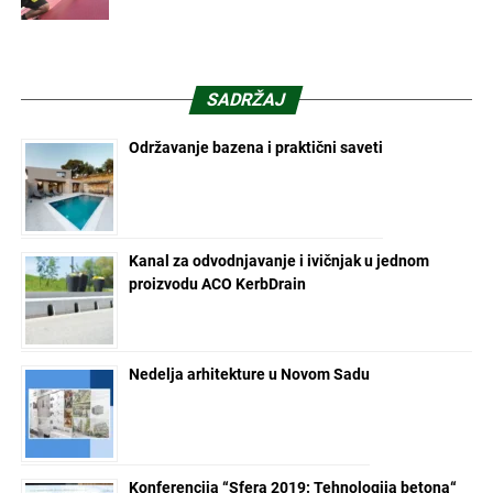
SADRŽAJ
Održavanje bazena i praktični saveti
Kanal za odvodnjavanje i ivičnjak u jednom
proizvodu ACO KerbDrain
Nedelja arhitekture u Novom Sadu
Konferencija “Sfera 2019: Tehnologija betona“