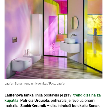
Laufen Sonar trend umivaonika / Foto: Laufen
Laufenova tanka linija
postavila je pravi
trend dizajna za
kupatila
.
Patricia Urquiola
,
prihvatila
je revolucionarni
materijal
SaphirKeramik – dizajnirajući kolekciju Sonar
.