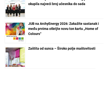
okupila najveći broj učesnika do sada
JUB na ArchyEnergy 2026: Zakažite sastanak i
među prvima otkrijte novu ton kartu „Home of
Colours“
Zaštita od sunca – Široko polje maštovitosti