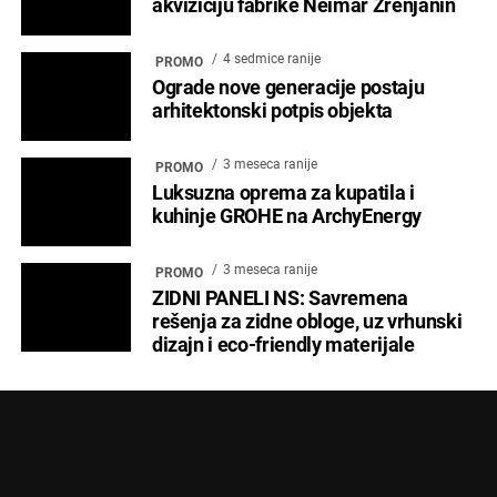
akviziciju fabrike Neimar Zrenjanin
4 sedmice ranije
PROMO
Ograde nove generacije postaju
arhitektonski potpis objekta
3 meseca ranije
PROMO
Luksuzna oprema za kupatila i
kuhinje GROHE na ArchyEnergy
3 meseca ranije
PROMO
ZIDNI PANELI NS: Savremena
rešenja za zidne obloge, uz vrhunski
dizajn i eco-friendly materijale