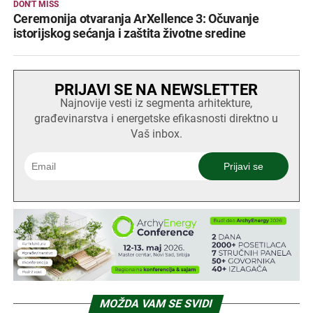
DON'T MISS
Ceremonija otvaranja ArXellence 3: Očuvanje
istorijskog sećanja i zaštita životne sredine
PRIJAVI SE NA NEWSLETTER
Najnovije vesti iz segmenta arhitekture,
građevinarstva i energetske efikasnosti direktno u
Vaš inbox.
MOŽDA VAM SE SVIDI