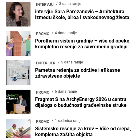
3 dana ranije
INTERVJU
intervju: Sara Parezanović – Arhitektura
između škole, biroa i svakodnevnog života
4 dana ranije
PROMO
Porotherm sistem gradnje – više od opeke,
kompletno rešenje za savremenu gradnju
5 dana ranije
ENTERIJER
Pametna rešenja za održive i efikasne
zdravstvene objekte
6 dana ranije
PROMO
Fragmat S na ArchyEnergy 2026 u centru
dijaloga o budućnosti građevinske struke
1 sedmica ranije
PROMO
Sistemsko rešenje za krov – Više od crepa,
kompletna zaštita objekta