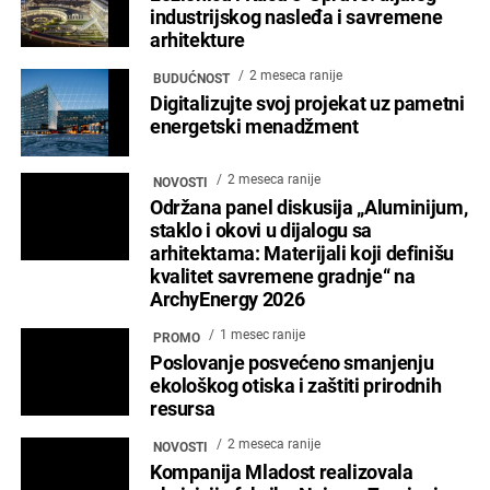
industrijskog nasleđa i savremene
arhitekture
2 meseca ranije
BUDUĆNOST
Digitalizujte svoj projekat uz pametni
energetski menadžment
2 meseca ranije
NOVOSTI
Održana panel diskusija „Aluminijum,
staklo i okovi u dijalogu sa
arhitektama: Materijali koji definišu
kvalitet savremene gradnje“ na
ArchyEnergy 2026
1 mesec ranije
PROMO
Poslovanje posvećeno smanjenju
ekološkog otiska i zaštiti prirodnih
resursa
2 meseca ranije
NOVOSTI
Kompanija Mladost realizovala