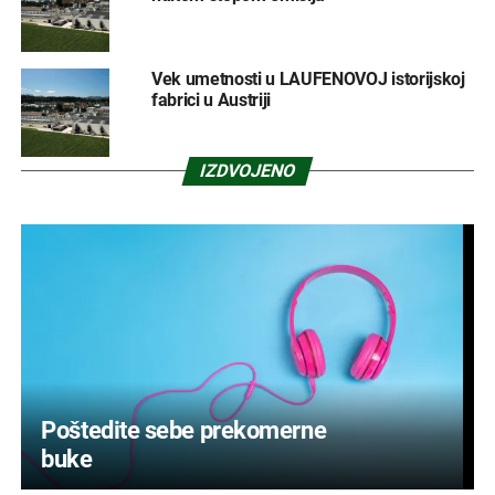
Vek umetnosti u LAUFENOVOJ istorijskoj
fabrici u Austriji
IZDVOJENO
Poštedite sebe prekomerne
buke