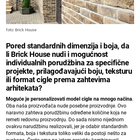
foto: Brick House
Pored standardnih dimenzija i boja, da
li Brick House nudi i mogućnost
individualnih porudžbina za specifične
projekte, prilagođavajući boju, teksturu
ili format cigle prema zahtevima
arhitekata?
Moguće je personalizovati model cigle na mnogo načina
.
Oba naša proizvođača nude posebne proizvodnje. Ovo
naravno zahteva porudžbinu određene količine koja ne
remeti redovnu proizvodnju. Do sada nismo nijednom
ovakvu narudžbinu realizovali, jer je odabir standardnih
formata, boja i tekstura toliko veliki da postoji nešto za