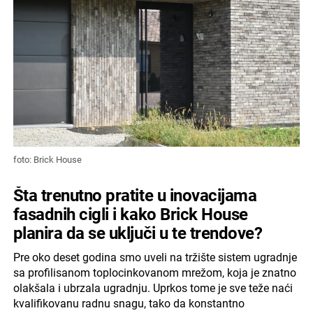
foto: Brick House
Šta trenutno pratite u inovacijama
fasadnih cigli i kako Brick House
planira da se uključi u te trendove?
Pre oko deset godina smo uveli na tržište sistem ugradnje
sa profilisanom toplocinkovanom mrežom, koja je znatno
olakšala i ubrzala ugradnju. Uprkos tome je sve teže naći
kvalifikovanu radnu snagu, tako da konstantno