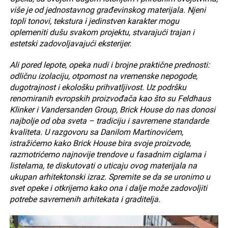
više je od jednostavnog građevinskog materijala. Njeni
topli tonovi, tekstura i jedinstven karakter mogu
oplemeniti dušu svakom projektu, stvarajući trajan i
estetski zadovoljavajući eksterijer.
Ali pored lepote, opeka nudi i brojne praktične prednosti:
odličnu izolaciju, otpornost na vremenske nepogode,
dugotrajnost i ekološku prihvatljivost. Uz podršku
renomiranih evropskih proizvođača kao što su Feldhaus
Klinker i Vandersanden Group, Brick House do nas donosi
najbolje od oba sveta – tradiciju i savremene standarde
kvaliteta. U razgovoru sa Danilom Martinovićem,
istražićemo kako Brick House bira svoje proizvode,
razmotrićemo najnovije trendove u fasadnim ciglama i
listelama, te diskutovati o uticaju ovog materijala na
ukupan arhitektonski izraz. Spremite se da se uronimo u
svet opeke i otkrijemo kako ona i dalje može zadovoljiti
potrebe savremenih arhitekata i graditelja.