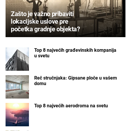
Zašto je važno pribaviti
lokacijske uslove pre
početka gradnje objekta?
Top 8 najvećih građevinskih kompanija
u svetu
Reč stručnjaka: Gipsane ploče u vašem
domu
Top 8 najvećih aerodroma na svetu