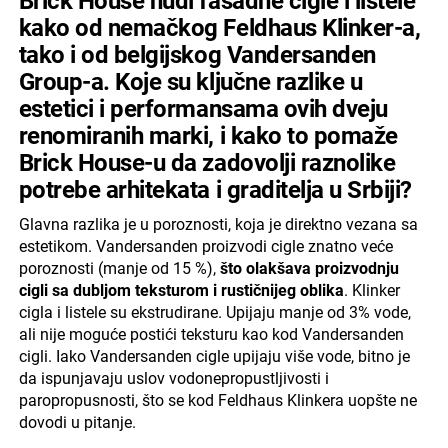
Brick House nudi fasadne cigle i listele
kako od nemačkog Feldhaus Klinker-a,
tako i od belgijskog Vandersanden
Group-a. Koje su ključne razlike u
estetici i performansama ovih dveju
renomiranih marki, i kako to pomaže
Brick House-u da zadovolji raznolike
potrebe arhitekata i graditelja u Srbiji?
Glavna razlika je u poroznosti, koja je direktno vezana sa
estetikom. Vandersanden proizvodi cigle znatno veće
poroznosti (manje od 15 %),
što olakšava proizvodnju
cigli sa dubljom teksturom i rustičnijeg oblika
. Klinker
cigla i listele su ekstrudirane. Upijaju manje od 3% vode,
ali nije moguće postići teksturu kao kod Vandersanden
cigli. Iako Vandersanden cigle upijaju više vode, bitno je
da ispunjavaju uslov vodonepropustljivosti i
paropropusnosti, što se kod Feldhaus Klinkera uopšte ne
dovodi u pitanje.