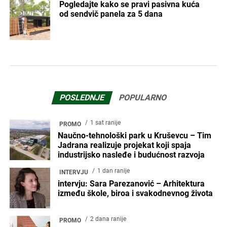
Pogledajte kako se pravi pasivna kuća
od sendvič panela za 5 dana
POSLEDNJE
POPULARNO
1 sat ranije
PROMO
Naučno-tehnološki park u Kruševcu – Tim
Jadrana realizuje projekat koji spaja
industrijsko nasleđe i budućnost razvoja
1 dan ranije
INTERVJU
intervju: Sara Parezanović – Arhitektura
između škole, biroa i svakodnevnog života
2 dana ranije
PROMO