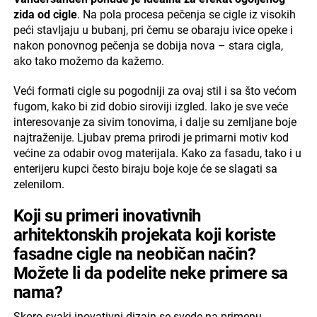
zida od cigle
. Na pola procesa pečenja se cigle iz visokih
peći stavljaju u bubanj, pri čemu se obaraju ivice opeke i
nakon ponovnog pečenja se dobija nova – stara cigla,
ako tako možemo da kažemo.
Veći formati cigle su pogodniji za ovaj stil i sa što većom
fugom, kako bi zid dobio siroviji izgled. Iako je sve veće
interesovanje za sivim tonovima, i dalje su zemljane boje
najtraženije. Ljubav prema prirodi je primarni motiv kod
većine za odabir ovog materijala. Kako za fasadu, tako i u
enterijeru kupci često biraju boje koje će se slagati sa
zelenilom.
Koji su primeri inovativnih
arhitektonskih projekata koji koriste
fasadne cigle na neobičan način?
Možete li da podelite neke primere sa
nama?
Skoro svaki inovativni dizajn se svede na primenu