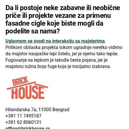
Da li postoje neke zabavne ili neobične
priče ili projekte vezane za primenu
fasadne cigle koje biste mogli da
podelite sa nama?
Uglavnom se svodi na interakciju sa majstorima
.
Prilikom obilaska projekta tokom ugradnje neretko vidimo
da majstor naopačke lepi listelu, jer je njemu tako lepše.
Fugovanje sa lepkom je takođe česta pojava, jer je
majstoru ružna boja fuge koja je inicijalno izabrana.
Hilandarska 7a, 11000 Beograd
+381 11 7495187
+381 62 8060131
office@brickhouse.rs