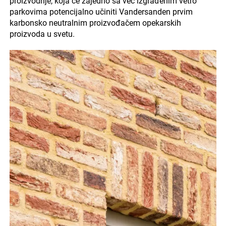
proizvodnje, koja će zajedno sa već izgrađenim vetro
parkovima potencijalno učiniti Vandersanden prvim
karbonsko neutralnim proizvođačem opekarskih
proizvoda u svetu.