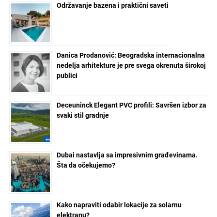
Održavanje bazena i praktični saveti
Danica Prodanović: Beogradska internacionalna
nedelja arhitekture je pre svega okrenuta širokoj
publici
Deceuninck Elegant PVC profili: Savršen izbor za
svaki stil gradnje
Dubai nastavlja sa impresivnim građevinama.
Šta da očekujemo?
Kako napraviti odabir lokacije za solarnu
elektranu?