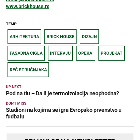
www.brickhouse.rs
TEME:
ARHITEKTURA
BRICK HOUSE
DIZAJN
FASADNA CIGLA
INTERVJU
OPEKA
PROJEKAT
REČ STRUČNJAKA
UP NEXT
Pod na tlu – Da li je termoizolacija neophodna?
DON'T MISS
Stadioni na kojima se igra Evropsko prvenstvo u
fudbalu