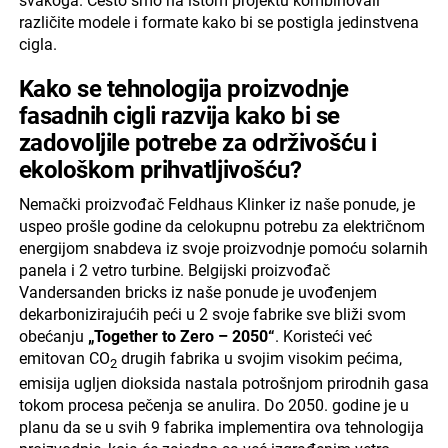
svakoga. Često smo na istom projektu kombinovali
različite modele i formate kako bi se postigla jedinstvena
cigla.
Kako se tehnologija proizvodnje
fasadnih cigli razvija kako bi se
zadovoljile potrebe za održivošću i
ekološkom prihvatljivošću?
Nemački proizvođač Feldhaus Klinker iz naše ponude, je
uspeo prošle godine da celokupnu potrebu za električnom
energijom snabdeva iz svoje proizvodnje pomoću solarnih
panela i 2 vetro turbine. Belgijski proizvođač
Vandersanden bricks iz naše ponude je uvođenjem
dekarbonizirajućih peći u 2 svoje fabrike sve bliži svom
obećanju
„Together to Zero – 2050“
. Koristeći već
emitovan CO
drugih fabrika u svojim visokim pećima,
2
emisija ugljen dioksida nastala potrošnjom prirodnih gasa
tokom procesa pečenja se anulira. Do 2050. godine je u
planu da se u svih 9 fabrika implementira ova tehnologija