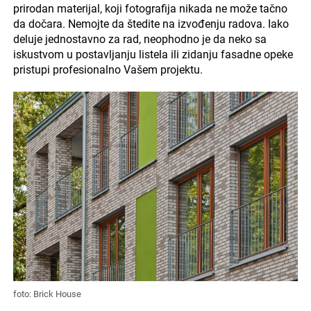
prirodan materijal, koji fotografija nikada ne može tačno
da dočara. Nemojte da štedite na izvođenju radova. Iako
deluje jednostavno za rad, neophodno je da neko sa
iskustvom u postavljanju listela ili zidanju fasadne opeke
pristupi profesionalno Vašem projektu.
foto: Brick House