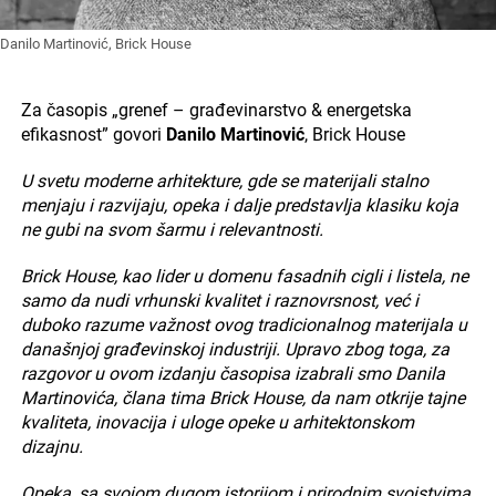
Danilo Martinović, Brick House
Za časopis „grenef – građevinarstvo & energetska
efikasnost” govori
Danilo Martinović
, Brick House
U svetu moderne arhitekture, gde se materijali stalno
menjaju i razvijaju, opeka i dalje predstavlja klasiku koja
ne gubi na svom šarmu i relevantnosti.
Brick House, kao lider u domenu fasadnih cigli i listela, ne
samo da nudi vrhunski kvalitet i raznovrsnost, već i
duboko razume važnost ovog tradicionalnog materijala u
današnjoj građevinskoj industriji. Upravo zbog toga, za
razgovor u ovom izdanju časopisa izabrali smo Danila
Martinovića, člana tima Brick House, da nam otkrije tajne
kvaliteta, inovacija i uloge opeke u arhitektonskom
dizajnu.
Opeka, sa svojom dugom istorijom i prirodnim svojstvima,