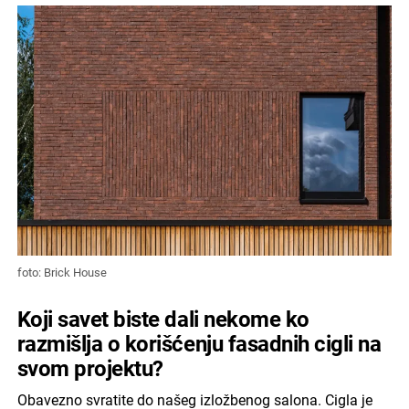
foto: Brick House
Koji savet biste dali nekome ko
razmišlja o korišćenju fasadnih cigli na
svom projektu?
Obavezno svratite do našeg izložbenog salona. Cigla je