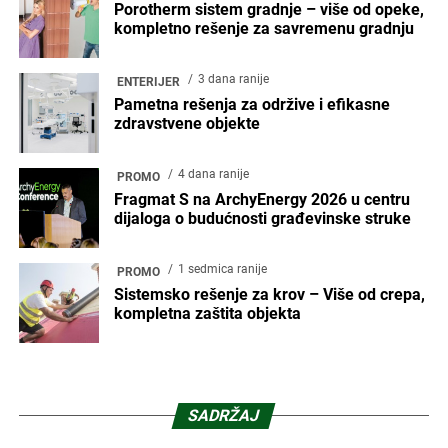
Porotherm sistem gradnje – više od opeke,
kompletno rešenje za savremenu gradnju
3 dana ranije
ENTERIJER
Pametna rešenja za održive i efikasne
zdravstvene objekte
4 dana ranije
PROMO
Fragmat S na ArchyEnergy 2026 u centru
dijaloga o budućnosti građevinske struke
1 sedmica ranije
PROMO
Sistemsko rešenje za krov – Više od crepa,
kompletna zaštita objekta
SADRŽAJ