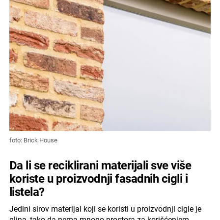
foto: Brick House
Da li se reciklirani materijali sve više
koriste u proizvodnji fasadnih cigli i
listela?
Jedini sirov materijal koji se koristi u proizvodnji cigle je
glina, tako da nema mnogo prostora za korišćenjem