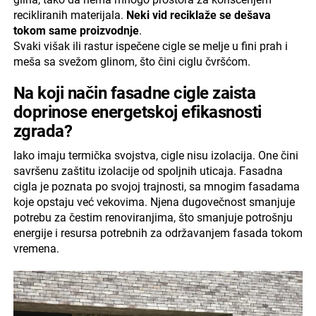
recikliranih materijala.
Neki vid reciklaže se dešava
tokom same proizvodnje
.
Svaki višak ili rastur ispečene cigle se melje u fini prah i
meša sa svežom glinom, što čini ciglu čvršćom.
Na koji način fasadne cigle zaista
doprinose energetskoj efikasnosti
zgrada?
Iako imaju termička svojstva, cigle nisu izolacija. One čini
savršenu zaštitu izolacije od spoljnih uticaja. Fasadna
cigla je poznata po svojoj trajnosti, sa mnogim fasadama
koje opstaju već vekovima. Njena dugovečnost smanjuje
potrebu za čestim renoviranjima, što smanjuje potrošnju
energije i resursa potrebnih za održavanjem fasada tokom
vremena.