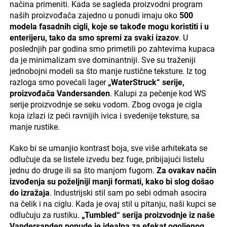
načina primeniti. Kada se sagleda proizvodni program
naših proizvođača zajedno u ponudi imaju oko
500
modela fasadnih cigli, koje se takođe mogu koristiti i u
enterijeru, tako da smo spremi za svaki izazov
. U
poslednjih par godina smo primetili po zahtevima kupaca
da je minimalizam sve dominantniji. Sve su traženiji
jednobojni modeli sa što manje rustične teksture. Iz tog
razloga smo povećali lager
„WaterStruck“ serije,
proizvođača Vandersanden
. Kalupi za pečenje kod WS
serije proizvodnje se seku vodom. Zbog ovoga je cigla
koja izlazi iz peći ravnijih ivica i svedenije teksture, sa
manje rustike.
Kako bi se umanjio kontrast boja, sve više arhitekata se
odlučuje da se listele izvedu bez fuge, pribijajući listelu
jednu do druge ili sa što manjom fugom.
Za ovakav način
izvođenja su poželjniji manji formati, kako bi slog došao
do izražaja
. Industrijski stil sam po sebi odmah asocira
na čelik i na ciglu. Kada je ovaj stil u pitanju, naši kupci se
odlučuju za rustiku.
„Tumbled“ serija proizvodnje iz naše
Vandersanden ponude je idealna za efekat ogoljenog