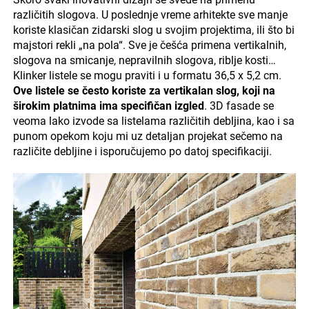
različitih slogova. U poslednje vreme arhitekte sve manje
koriste klasičan zidarski slog u svojim projektima, ili što bi
majstori rekli „na pola“. Sve je češća primena vertikalnih,
slogova na smicanje, nepravilnih slogova, riblje kosti…
Klinker listele se mogu praviti i u formatu 36,5 x 5,2 cm.
Ove listele se često koriste za vertikalan slog, koji na
širokim platnima ima specifičan izgled
. 3D fasade se
veoma lako izvode sa listelama različitih debljina, kao i sa
punom opekom koju mi uz detaljan projekat sečemo na
različite debljine i isporučujemo po datoj specifikaciji.