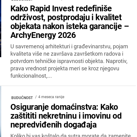
Kako Rapid Invest redefiniše
održivost, postprodaju i kvalitet
objekata nakon isteka garancije –
ArchyEnergy 2026
U savremenoj arhitekturi i građevinarstvu, pojam
kvaliteta više ne završava završetkom radova i
potvrdom tehničke ispravnosti objekta. Naprotiv,
prava vrednost projekta meri se kroz njegovu
funkcionalnost,...
4 meseca ranije
BUDUĆNOST
Osiguranje domaćinstva: Kako
zaštititi nekretninu i imovinu od
nepredviđenih događaja
Koliko bi vas koštalo da sutra morate da zamenite