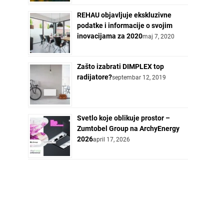
REHAU objavljuje ekskluzivne
podatke i informacije o svojim
inovacijama za 2020
maj 7, 2020
Zašto izabrati DIMPLEX top
radijatore?
septembar 12, 2019
Svetlo koje oblikuje prostor –
Zumtobel Group na ArchyEnergy
2026
april 17, 2026
PRIJAVA NA NEWSLETTER