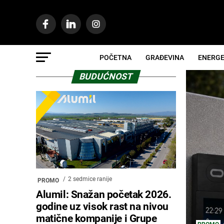
POČETNA
GRAĐEVINA
ENERGE
BUDUĆNOST
2 sedmice ranije
PROMO
Alumil: Snažan početak 2026.
godine uz visok rast na nivou
matične kompanije i Grupe