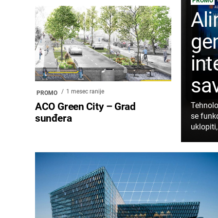
PROMO
Ali
gen
int
sa
1 mesec ranije
PROMO
ACO Green City – Grad
Tehnolog
se funk
sunđera
uklopiti