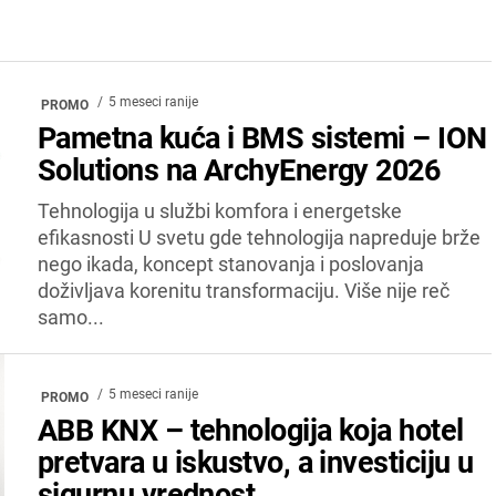
5 meseci ranije
PROMO
Pametna kuća i BMS sistemi – ION
Solutions na ArchyEnergy 2026
Tehnologija u službi komfora i energetske
efikasnosti U svetu gde tehnologija napreduje brže
nego ikada, koncept stanovanja i poslovanja
doživljava korenitu transformaciju. Više nije reč
samo...
5 meseci ranije
PROMO
ABB KNX – tehnologija koja hotel
pretvara u iskustvo, a investiciju u
sigurnu vrednost