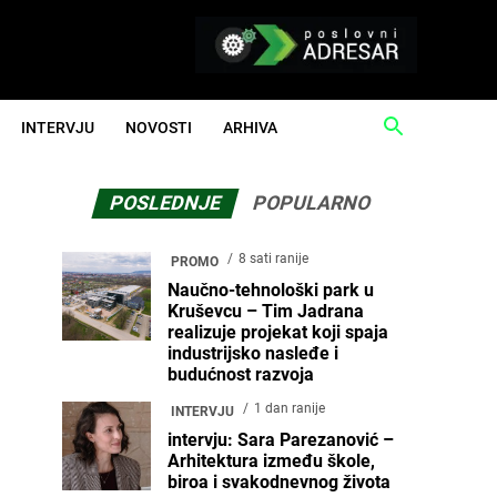
INTERVJU
NOVOSTI
ARHIVA
POSLEDNJE
POPULARNO
8 sati ranije
PROMO
Naučno-tehnološki park u
Kruševcu – Tim Jadrana
realizuje projekat koji spaja
industrijsko nasleđe i
budućnost razvoja
1 dan ranije
INTERVJU
intervju: Sara Parezanović –
Arhitektura između škole,
biroa i svakodnevnog života