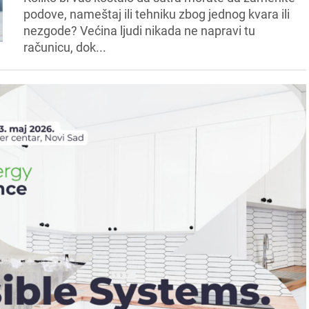
podove, nameštaj ili tehniku zbog jednog kvara ili
nezgode? Većina ljudi nikada ne napravi tu
računicu, dok...