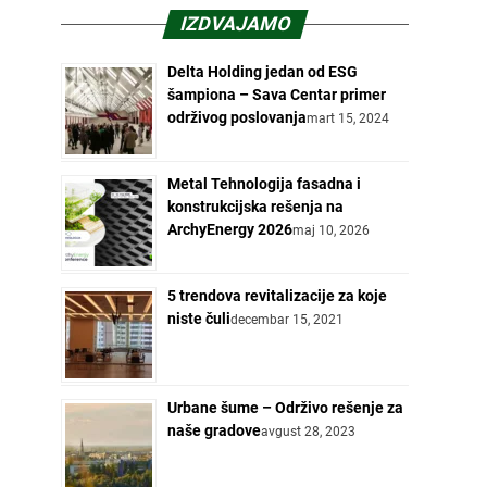
IZDVAJAMO
Delta Holding jedan od ESG
šampiona – Sava Centar primer
održivog poslovanja
mart 15, 2024
Metal Tehnologija fasadna i
konstrukcijska rešenja na
ArchyEnergy 2026
maj 10, 2026
5 trendova revitalizacije za koje
niste čuli
decembar 15, 2021
Urbane šume – Održivo rešenje za
naše gradove
avgust 28, 2023