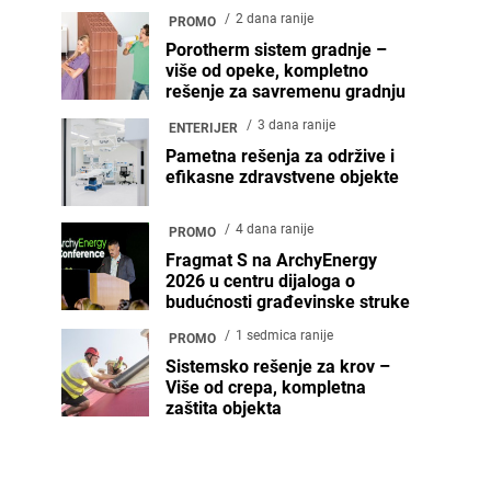
2 dana ranije
PROMO
Porotherm sistem gradnje –
više od opeke, kompletno
rešenje za savremenu gradnju
3 dana ranije
ENTERIJER
Pametna rešenja za održive i
efikasne zdravstvene objekte
4 dana ranije
PROMO
Fragmat S na ArchyEnergy
2026 u centru dijaloga o
budućnosti građevinske struke
1 sedmica ranije
PROMO
Sistemsko rešenje za krov –
Više od crepa, kompletna
zaštita objekta