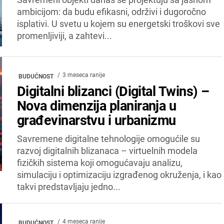
Savremeni objekti danas se projektuju sa jasnom
ambicijom: da budu efikasni, održivi i dugoročno
isplativi. U svetu u kojem su energetski troškovi sve
promenljiviji, a zahtevi...
3 meseca ranije
BUDUĆNOST
Digitalni blizanci (Digital Twins) –
Nova dimenzija planiranja u
građevinarstvu i urbanizmu
Savremene digitalne tehnologije omogućile su
razvoj digitalnih blizanaca – virtuelnih modela
fizičkih sistema koji omogućavaju analizu,
simulaciju i optimizaciju izgrađenog okruženja, i kao
takvi predstavljaju jedno...
4 meseca ranije
BUDUĆNOST