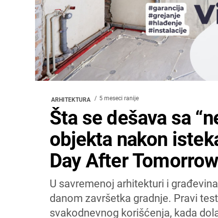
5 meseci ranije
ARHITEKTURA
Šta se dešava sa “n
objekta nakon istek
Day After Tomorrow
U savremenoj arhitekturi i građevina
danom završetka gradnje. Pravi test
svakodnevnog korišćenja, kada dolaz