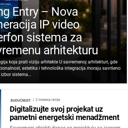
ng Entry – Nova
eracija IP video
erfon sistema za
vremenu arhitekturu
ija koja prati viziju arhitekte U savremenoj arhitekturi, gde
cionalnost, estetika i tehnološka integracija moraju savršeno
, izbor sistema...
2 meseca ranije
BUDUĆNOST
Digitalizujte svoj projekat uz
pametni energetski menadžment