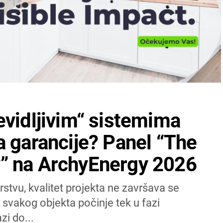
evidljivim“ sistemima
a garancije? Panel “The
” na ArchyEnergy 2026
rstvu, kvalitet projekta ne završava se
 svakog objekta počinje tek u fazi
i do...