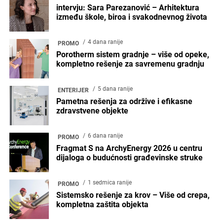
intervju: Sara Parezanović – Arhitektura
između škole, biroa i svakodnevnog života
4 dana ranije
PROMO
Porotherm sistem gradnje – više od opeke,
kompletno rešenje za savremenu gradnju
5 dana ranije
ENTERIJER
Pametna rešenja za održive i efikasne
zdravstvene objekte
6 dana ranije
PROMO
Fragmat S na ArchyEnergy 2026 u centru
dijaloga o budućnosti građevinske struke
1 sedmica ranije
PROMO
Sistemsko rešenje za krov – Više od crepa,
kompletna zaštita objekta