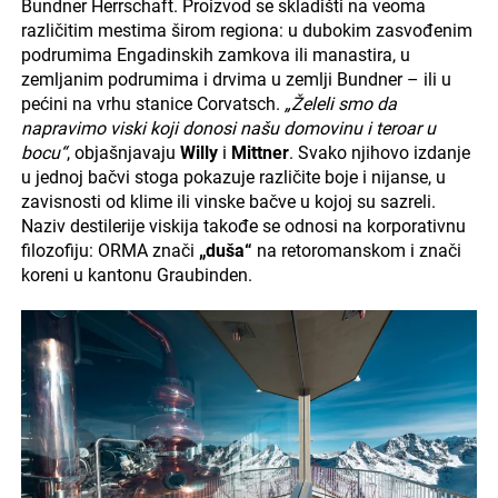
Bundner Herrschaft. Proizvod se skladišti na veoma
različitim mestima širom regiona: u dubokim zasvođenim
podrumima Engadinskih zamkova ili manastira, u
zemljanim podrumima i drvima u zemlji Bundner – ili u
pećini na vrhu stanice Corvatsch.
„Želeli smo da
napravimo viski koji donosi našu domovinu i teroar ​​u
bocu“
, objašnjavaju
Willy
i
Mittner
. Svako njihovo izdanje
u jednoj bačvi stoga pokazuje različite boje i nijanse, u
zavisnosti od klime ili vinske bačve u kojoj su sazreli.
Naziv destilerije viskija takođe se odnosi na korporativnu
filozofiju: ORMA znači
„duša“
na retoromanskom i znači
koreni u kantonu Graubinden.