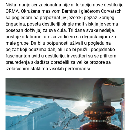
Ništa manje senzacionalna nije ni lokacija nove destilerije
ORMA. Okružena masivom Bernina i glečerom Corvatsch
sa pogledom na prepoznatljiv jezerski pejzaž Gornjeg
Engadina, poseta destileriji single malt viskija je veoma
poseban doživljaj za sva čula. Tri dana svake nedelje,
postoje odabrane ture sa vodičem sa degustacijom za
male grupe. Da bi u potpunosti uživali u pogledu na
pejzaž koji oduzima dah, ali i da bi pružili podjednako
fascinantan uvid u destileriju, investitori su se prilikom
preuređenja skladišta opredelili za velike prozore sa
izolacionim staklima visokih performansi.