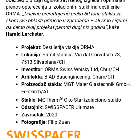
obezbedio dizajn uglova savršenog izgleda i optimalan
prenos opterećenja u izolacionim staklima destilerije
ORMA.
„Dnevno prerađujemo preko 50 tona stakla za
skoro sve oblasti primene u zgradama – ali smo sigurni
da ćemo ovaj projekat pamtiti dugi niz godina“
, kaže
Harald Lerchster
.
Projekat
: Destilerija viskija ORMA
Lokacija
: Samit stanica, Via dal Corvatsch 73,
7513 Silvaplana/CH
Investitor
: ORMA Swiss Whisky Ltd, Chur/CH
Arhitekta
: BIAD Bauengineering, Cham/CH
Proizvođač stakla
: MGT Maier Glastechnik GmbH,
Feldkirch/AT
®
Staklo
: MGTherm
Oko Star izolaciono staklo
Odstojnik
: SWISSPACER Ultimate
Završetak
: 2020
Fotografije
: Filip Zuan