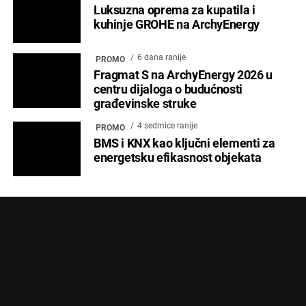
Luksuzna oprema za kupatila i
kuhinje GROHE na ArchyEnergy
6 dana ranije
PROMO
Fragmat S na ArchyEnergy 2026 u
centru dijaloga o budućnosti
građevinske struke
4 sedmice ranije
PROMO
BMS i KNX kao ključni elementi za
energetsku efikasnost objekata