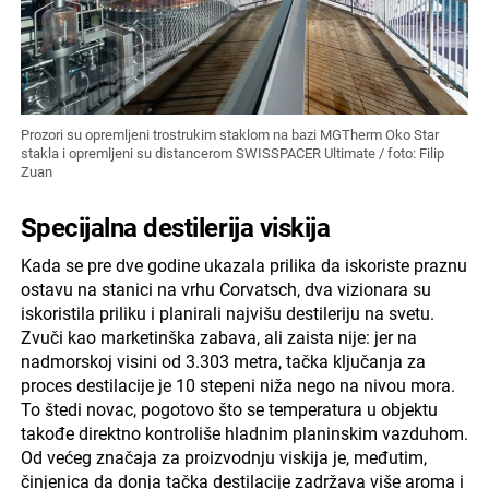
Prozori su opremljeni trostrukim staklom na bazi MGTherm Oko Star
stakla i opremljeni su distancerom SWISSPACER Ultimate / foto: Filip
Zuan
Specijalna destilerija viskija
Kada se pre dve godine ukazala prilika da iskoriste praznu
ostavu na stanici na vrhu Corvatsch, dva vizionara su
iskoristila priliku i planirali najvišu destileriju na svetu.
Zvuči kao marketinška zabava, ali zaista nije: jer na
nadmorskoj visini od 3.303 metra, tačka ključanja za
proces destilacije je 10 stepeni niža nego na nivou mora.
To štedi novac, pogotovo što se temperatura u objektu
takođe direktno kontroliše hladnim planinskim vazduhom.
Od većeg značaja za proizvodnju viskija je, međutim,
činjenica da donja tačka destilacije zadržava više aroma i