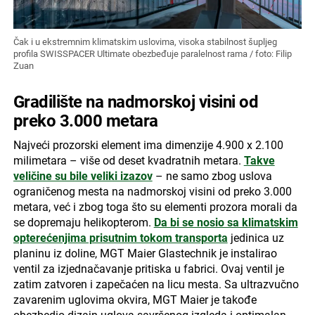
Čak i u ekstremnim klimatskim uslovima, visoka stabilnost šupljeg
profila SWISSPACER Ultimate obezbeđuje paralelnost rama / foto: Filip
Zuan
Gradilište na nadmorskoj visini od
preko 3.000 metara
Najveći prozorski element ima dimenzije 4.900 x 2.100
milimetara – više od deset kvadratnih metara.
Takve
veličine su bile veliki izazov
– ne samo zbog uslova
ograničenog mesta na nadmorskoj visini od preko 3.000
metara, već i zbog toga što su elementi prozora morali da
se dopremaju helikopterom.
Da bi se nosio sa klimatskim
opterećenjima prisutnim tokom transporta
jedinica uz
planinu iz doline, MGT Maier Glastechnik je instalirao
ventil za izjednačavanje pritiska u fabrici. Ovaj ventil je
zatim zatvoren i zapečaćen na licu mesta. Sa ultrazvučno
zavarenim uglovima okvira, MGT Maier je takođe