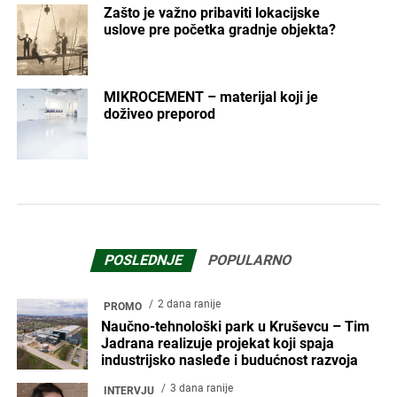
Zašto je važno pribaviti lokacijske
uslove pre početka gradnje objekta?
MIKROCEMENT – materijal koji je
doživeo preporod
POSLEDNJE
POPULARNO
2 dana ranije
PROMO
Naučno-tehnološki park u Kruševcu – Tim
Jadrana realizuje projekat koji spaja
industrijsko nasleđe i budućnost razvoja
3 dana ranije
INTERVJU