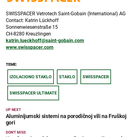
SWISSPACER Vetrotech Saint-Gobain (International) AG
Contact: Katrin Lückhoff
Sonnenwiesenstraße 15
CH-8280 Kreuzlingen
katrin.lueckhoff@saint-gobain.com
www.swisspacer.com
TEME:
IZOLACIONO STAKLO
STAKLO
SWISSPACER
SWISSPACER ULTIMATE
UP NEXT
Aluminijumski sistemi na porodičnoj vili na Fruškoj
gori
DON'T MISS