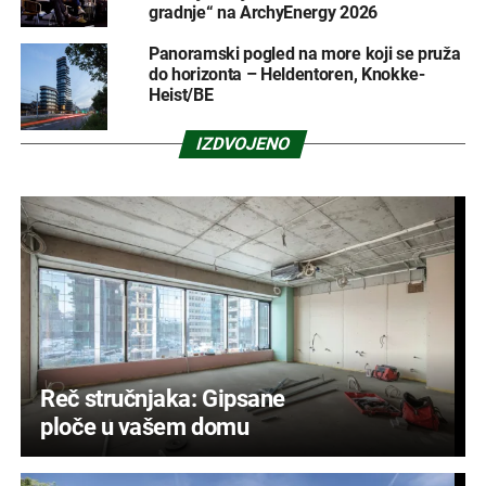
gradnje“ na ArchyEnergy 2026
Panoramski pogled na more koji se pruža
do horizonta – Heldentoren, Knokke-
Heist/BE
IZDVOJENO
Reč stručnjaka: Gipsane
ploče u vašem domu