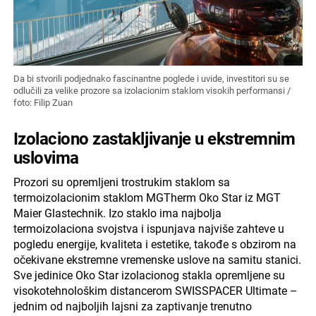
Da bi stvorili podjednako fascinantne poglede i uvide, investitori su se
odlučili za velike prozore sa izolacionim staklom visokih performansi /
foto: Filip Zuan
Izolaciono zastakljivanje u ekstremnim
uslovima
Prozori su opremljeni trostrukim staklom sa
termoizolacionim staklom MGTherm Oko Star iz MGT
Maier Glastechnik. Izo staklo ima najbolja
termoizolaciona svojstva i ispunjava najviše zahteve u
pogledu energije, kvaliteta i estetike, takođe s obzirom na
očekivane ekstremne vremenske uslove na samitu stanici.
Sve jedinice Oko Star izolacionog stakla opremljene su
visokotehnološkim distancerom SWISSPACER Ultimate –
jednim od najboljih lajsni za zaptivanje trenutno