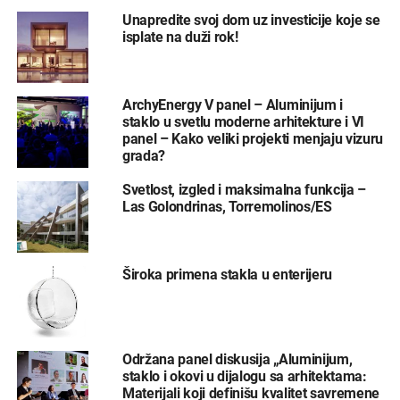
Unapredite svoj dom uz investicije koje se
isplate na duži rok!
ArchyEnergy V panel – Aluminijum i
staklo u svetlu moderne arhitekture i VI
panel – Kako veliki projekti menjaju vizuru
grada?
Svetlost, izgled i maksimalna funkcija –
Las Golondrinas, Torremolinos/ES
Široka primena stakla u enterijeru
Održana panel diskusija „Aluminijum,
staklo i okovi u dijalogu sa arhitektama:
Materijali koji definišu kvalitet savremene