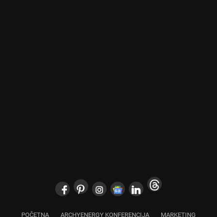
POČETNA
ARCHYENERGY KONFERENCIJA
MARKETING
POSLOVNI ADRESAR
O NAMA
PRETPLATA
ARHIVA
IZDVOJENO
KONTAKT