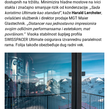
dostupnih na tržištu. Minimizira hladne mostove na ivici
stakla i značajno smanjuje rizik od kondenzacije.
„Sada
koristimo Ultimate kao standard“
, kaže
Harald Lerchster
,
ovlašćeni službenik i direktor prodaje MGT Maier
Glastechnik.
„Distancer nas jednostavno impresionira
svojim odličnim performansama i estetskom, mat
površinom.“
Visoka stabilnost šupljeg profila
SWISSPACER Ultimate osigurava izvanrednu paralelnost
rama. Folija takođe obezbeđuje dug radni vek.