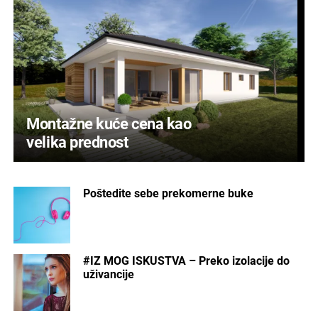
Montažne kuće cena kao
velika prednost
Poštedite sebe prekomerne buke
#IZ MOG ISKUSTVA – Preko izolacije do
uživancije