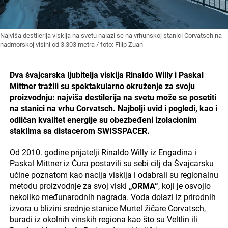
Najviša destilerija viskija na svetu nalazi se na vrhunskoj stanici Corvatsch na
nadmorskoj visini od 3.303 metra / foto: Filip Zuan
Dva švajcarska ljubitelja viskija Rinaldo Willy i Paskal
Mittner tražili su spektakularno okruženje za svoju
proizvodnju: najviša destilerija na svetu može se posetiti
na stanici na vrhu Corvatsch. Najbolji uvid i pogledi, kao i
odličan kvalitet energije su obezbeđeni izolacionim
staklima sa distacerom SWISSPACER.
Od 2010. godine prijatelji Rinaldo Willy iz Engadina i
Paskal Mittner iz Čura postavili su sebi cilj da Švajcarsku
učine poznatom kao nacija viskija i odabrali su regionalnu
metodu proizvodnje za svoj viski
„ORMA“
, koji je osvojio
nekoliko međunarodnih nagrada. Voda dolazi iz prirodnih
izvora u blizini srednje stanice Murtel žičare Corvatsch,
buradi iz okolnih vinskih regiona kao što su Veltlin ili