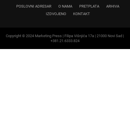
Copyright © 2024 Marketing Press | Filipa Višnjića 17a | 21000 Novi Sad |
+381.21.6333.824