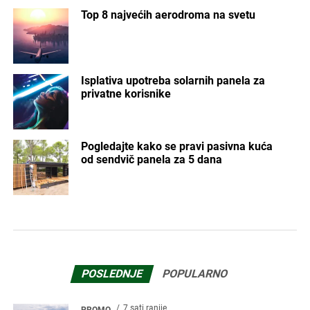
Top 8 najvećih aerodroma na svetu
Isplativa upotreba solarnih panela za
privatne korisnike
Pogledajte kako se pravi pasivna kuća
od sendvič panela za 5 dana
POSLEDNJE
POPULARNO
7 sati ranije
PROMO