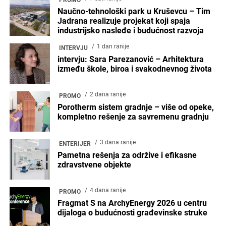
Naučno-tehnološki park u Kruševcu – Tim
Jadrana realizuje projekat koji spaja
industrijsko nasleđe i budućnost razvoja
1 dan ranije
INTERVJU
intervju: Sara Parezanović – Arhitektura
između škole, biroa i svakodnevnog života
2 dana ranije
PROMO
Porotherm sistem gradnje – više od opeke,
kompletno rešenje za savremenu gradnju
3 dana ranije
ENTERIJER
Pametna rešenja za održive i efikasne
zdravstvene objekte
4 dana ranije
PROMO
Fragmat S na ArchyEnergy 2026 u centru
dijaloga o budućnosti građevinske struke