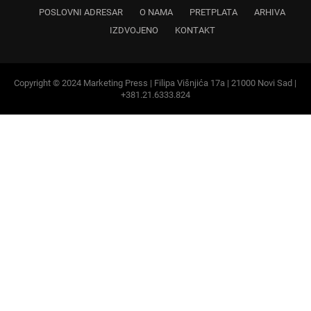
POSLOVNI ADRESAR
O NAMA
PRETPLATA
ARHIVA
IZDVOJENO
KONTAKT
Copyright © 2024 Marketing Press | Filipa Višnjića 17a | 21000 Novi Sad |
+381.21.6333.824