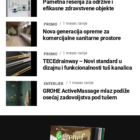
Pametna rešenja za održive i
efikasne zdravstvene objekte
1 mesec ranije
PROMO
Nova generacija opreme za
komercijalne sanitarne prostore
1 mesec ranije
PROMO
TECEdrainway – Novi standard u
dizajnu i funkcionalnosti tuš kanalica
1 mesec ranije
ENTERIJER
GROHE ActiveMassage mlaz podiže
osećaj zadovoljstva pod tušem