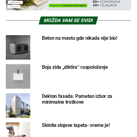
MOŽDA VAM SE SVIDI
Beton na mestu gde nikada nije bio!
Boja zida „diktira“ raspoloženje
Dekton fasada: Pametan izbor za
minimalne troškove
Skinite slojeve tapeta- vreme je!