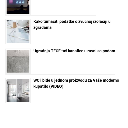
Kako tumačiti podatke o zvučnoj izolaciji u
zgradama
Ugradnja TECE tuš kanalice u ravni sa podom
WC i bide u jednom proizvodu za Vaše moderno
kupatilo (VIDEO)