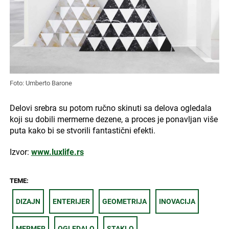
Foto: Umberto Barone
Delovi srebra su potom ručno skinuti sa delova ogledala
koji su dobili mermerne dezene, a proces je ponavljan više
puta kako bi se stvorili fantastični efekti.
Izvor:
www.luxlife.rs
TEME:
DIZAJN
ENTERIJER
GEOMETRIJA
INOVACIJA
MERMER
OGLEDALO
STAKLO