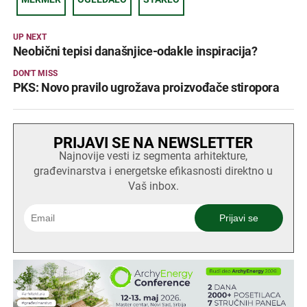
UP NEXT
Neobični tepisi današnjice-odakle inspiracija?
DON'T MISS
PKS: Novo pravilo ugrožava proizvođače stiropora
PRIJAVI SE NA NEWSLETTER
Najnovije vesti iz segmenta arhitekture,
građevinarstva i energetske efikasnosti direktno u
Vaš inbox.