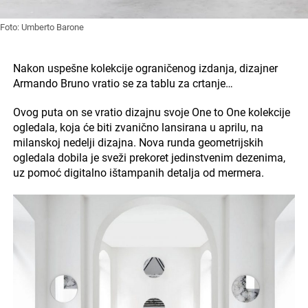
Foto: Umberto Barone
Nakon uspešne kolekcije ograničenog izdanja, dizajner
Armando Bruno vratio se za tablu za crtanje…
Ovog puta on se vratio dizajnu svoje One to One kolekcije
ogledala, koja će biti zvanično lansirana u aprilu, na
milanskoj nedelji dizajna. Nova runda geometrijskih
ogledala dobila je sveži prekoret jedinstvenim dezenima,
uz pomoć digitalno ištampanih detalja od mermera.