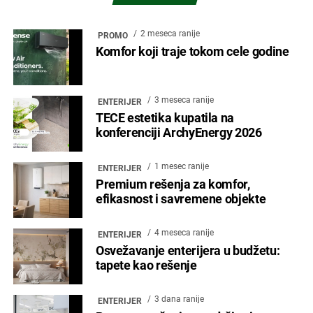
2 meseca ranije
PROMO
Komfor koji traje tokom cele godine
3 meseca ranije
ENTERIJER
TECE estetika kupatila na
konferenciji ArchyEnergy 2026
1 mesec ranije
ENTERIJER
Premium rešenja za komfor,
efikasnost i savremene objekte
4 meseca ranije
ENTERIJER
Osvežavanje enterijera u budžetu:
tapete kao rešenje
3 dana ranije
ENTERIJER