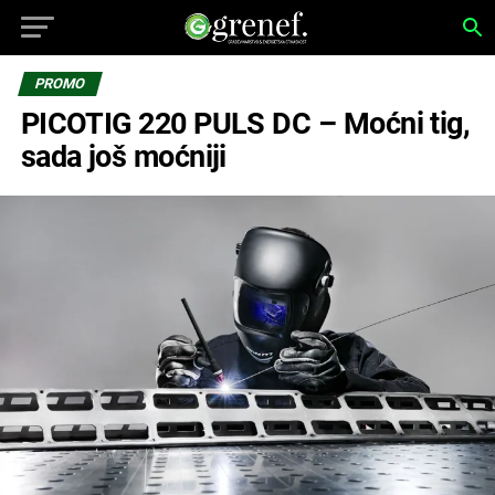
PROMO
PICOTIG 220 PULS DC – Moćni tig,
sada još moćniji