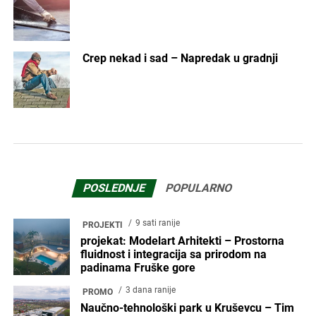
Crep nekad i sad – Napredak u gradnji
POSLEDNJE
POPULARNO
9 sati ranije
PROJEKTI
projekat: Modelart Arhitekti – Prostorna
fluidnost i integracija sa prirodom na
padinama Fruške gore
3 dana ranije
PROMO
Naučno-tehnološki park u Kruševcu – Tim