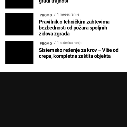
gradi trajnost
1 mesec ranije
PROMO
Pravilnik o tehničkim zahtevima
bezbednosti od požara spoljnih
zidova zgrada
1 sedmica ranije
PROMO
Sistemsko rešenje za krov – Više od
crepa, kompletna zaštita objekta