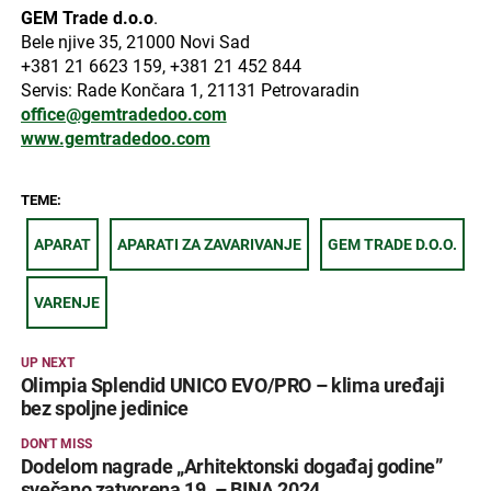
GEM Trade d.o.o
.
Bele njive 35, 21000 Novi Sad
+381 21 6623 159, +381 21 452 844
Servis: Rade Končara 1, 21131 Petrovaradin
office@gemtradedoo.com
www.gemtradedoo.com
TEME:
APARAT
APARATI ZA ZAVARIVANJE
GEM TRADE D.O.O.
VARENJE
UP NEXT
Olimpia Splendid UNICO EVO/PRO – klima uređaji
bez spoljne jedinice
DON'T MISS
Dodelom nagrade „Arhitektonski događaj godine”
svečano zatvorena 19. – BINA 2024