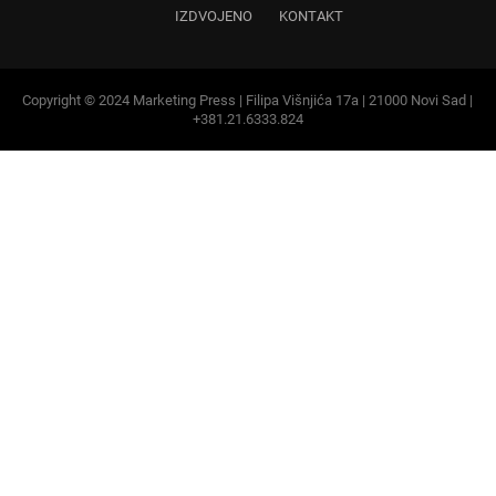
Copyright © 2024 Marketing Press | Filipa Višnjića 17a | 21000 Novi Sad |
+381.21.6333.824