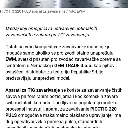
PICOTIG 220 PULS aparat za zavarivanje / foto: EWM
Uređaj koji omogućava ostvarenje optimalnih
zavarivačkih
rezultata pri TIG zavarivanju.
Ostati na vrhu kompetitivne zavarivačke industrije je
moguće samo ukoliko se proizvodi stalno unapređuju.
EWM
, svetski prisutan proizvođač zavarivačke opreme sa
centralom u Nemačkoj i
GEM TRADE d.o.o.
kao njihov
ovlašćeni distributer za teritoriju Republike Srbije
predstavljaju unapređeni model.
Aparati za TIG zavarivanje
se koriste za zavarivanje čistih
šavova pri forsiranim pozicijama i kod korenskih zavara
svih metalnih komada. Ubedljivo najpopularniji model u
procesnoj industriji, aparat za zavarivanje
PICOTIG 220
PULS
omogućava maksimalno olakšano upravljanje, ima
dug operativni vek a primena pulsa, standardnih i
inovativnih zavarivačkih postupaka je vrhunski