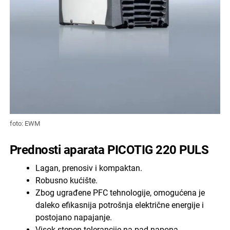
foto: EWM
Prednosti aparata PICOTIG 220 PULS
Lagan, prenosiv i kompaktan.
Robusno kućište.
Zbog ugrađene PFC tehnologije, omogućena je
daleko efikasnija potrošnja električne energije i
postojano napajanje.
Visok stepen tolerancije na pad napona