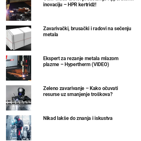
inovaciju – HPR kertridž!
Zavarivački, brusački i radovi na sečenju
metala
Ekspert za rezanje metala mlazom
plazme – Hypertherm (VIDEO)
Zeleno zavarivanje – Kako očuvati
resurse uz smanjenje troškova?
Nikad lakše do znanja i iskustva