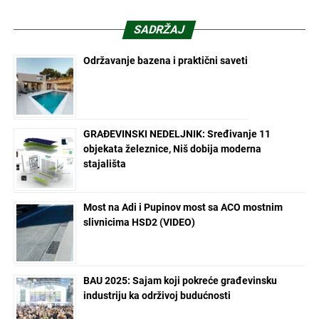
SADRŽAJ
Održavanje bazena i praktični saveti
GRAĐEVINSKI NEDELJNIK: Sređivanje 11
objekata železnice, Niš dobija moderna
stajališta
Most na Adi i Pupinov most sa ACO mostnim
slivnicima HSD2 (VIDEO)
BAU 2025: Sajam koji pokreće građevinsku
industriju ka održivoj budućnosti