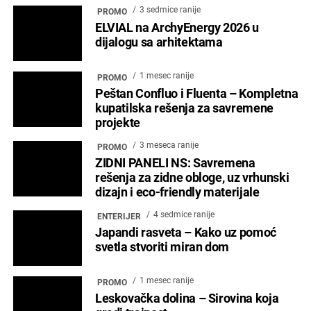
3 sedmice ranije
PROMO
ELVIAL na ArchyEnergy 2026 u
dijalogu sa arhitektama
1 mesec ranije
PROMO
Peštan Confluo i Fluenta – Kompletna
kupatilska rešenja za savremene
projekte
3 meseca ranije
PROMO
ZIDNI PANELI NS: Savremena
rešenja za zidne obloge, uz vrhunski
dizajn i eco-friendly materijale
4 sedmice ranije
ENTERIJER
Japandi rasveta – Kako uz pomoć
svetla stvoriti miran dom
1 mesec ranije
PROMO
Leskovačka dolina – Sirovina koja