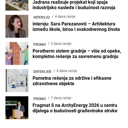
Jadrana realizuje projekat koji spaja
industrijsko nasleđe i budućnost razvoja
4 dana ranije
INTERVJU
intervju: Sara Parezanović – Arhitektura
između škole, biroa i svakodnevnog života
5 dana ranije
PROMO
Porotherm sistem gradnje – više od opeke,
kompletno rešenje za savremenu gradnju
6 dana ranije
ENTERIJER
Pametna rešenja za održive i efikasne
zdravstvene objekte
7 dana ranije
PROMO
Fragmat S na ArchyEnergy 2026 u centru
dijaloga o budućnosti građevinske struke