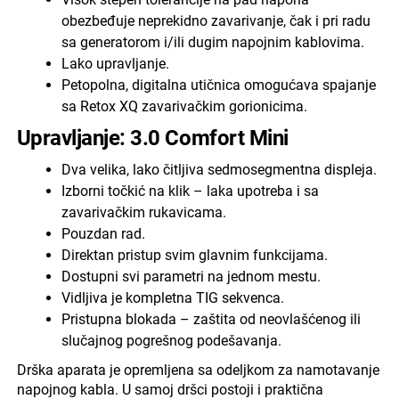
obezbeđuje neprekidno zavarivanje, čak i pri radu
sa generatorom i/ili dugim napojnim kablovima.
Lako upravljanje.
Petopolna, digitalna utičnica omogućava spajanje
sa Retox XQ zavarivačkim gorionicima.
Upravljanje: 3.0 Comfort Mini
Dva velika, lako čitljiva sedmosegmentna displeja.
Izborni točkić na klik – laka upotreba i sa
zavarivačkim rukavicama.
Pouzdan rad.
Direktan pristup svim glavnim funkcijama.
Dostupni svi parametri na jednom mestu.
Vidljiva je kompletna TIG sekvenca.
Pristupna blokada – zaštita od neovlašćenog ili
slučajnog pogrešnog podešavanja.
Drška aparata je opremljena sa odeljkom za namotavanje
napojnog kabla. U samoj dršci postoji i praktična