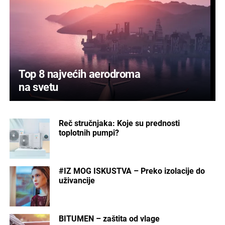
Top 8 najvećih aerodroma
na svetu
Reč stručnjaka: Koje su prednosti
toplotnih pumpi?
#IZ MOG ISKUSTVA – Preko izolacije do
uživancije
BITUMEN – zaštita od vlage