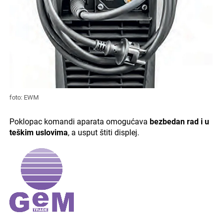
foto: EWM
Poklopac komandi aparata omogućava
bezbedan rad i u
teškim uslovima
, a usput štiti displej.