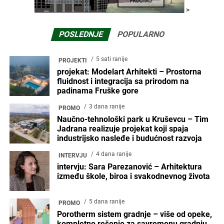
>
POSLEDNJE
POPULARNO
5 sati ranije
PROJEKTI
projekat: Modelart Arhitekti – Prostorna
fluidnost i integracija sa prirodom na
padinama Fruške gore
3 dana ranije
PROMO
Naučno-tehnološki park u Kruševcu – Tim
Jadrana realizuje projekat koji spaja
industrijsko nasleđe i budućnost razvoja
4 dana ranije
INTERVJU
intervju: Sara Parezanović – Arhitektura
između škole, biroa i svakodnevnog života
5 dana ranije
PROMO
Porotherm sistem gradnje – više od opeke,
kompletno rešenje za savremenu gradnju