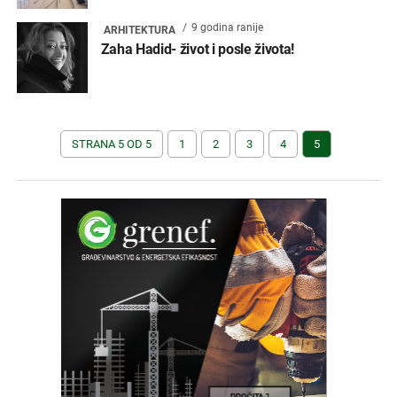
9 godina ranije
ARHITEKTURA
Zaha Hadid- život i posle života!
STRANA 5 OD 5
1
2
3
4
5