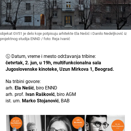
objekat GV51 je delo koje potpisuju arhitekte Ela Nešić i Danilo Nedeljković iz
projektnog studija ENND / foto: Reja Ivanić
🕦 Datum, vreme i mesto održavanja tribine:
četvrtak, 2. jun, u 19h, multifunkcionalna sala
Jugoslovenske kinoteke, Uzun Mirkova 1, Beograd.
Na tribini govore:
arh.
Ela Nešić
, biro ENND
arh. prof.
Ivan Rašković
, biro AGM
ist. um.
Marko Stojanović
, BAB