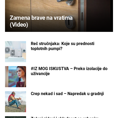
Zamena brave na vratima
(Video)
Reč stručnjaka: Koje su prednosti
toplotnih pumpi?
#IZ MOG ISKUSTVA – Preko izolacije do
uživancije
Crep nekad i sad – Napredak u gradnji