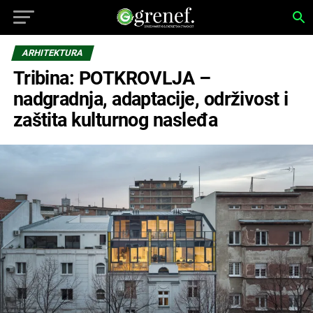
ARHITEKTURA
Tribina: ​POTKROVLJA –
nadgradnja, adaptacije, održivost i
zaštita kulturnog nasleđa