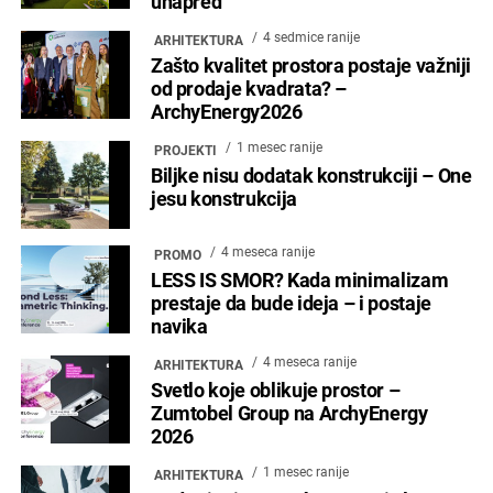
unapred
4 sedmice ranije
ARHITEKTURA
Zašto kvalitet prostora postaje važniji
od prodaje kvadrata? –
ArchyEnergy2026
1 mesec ranije
PROJEKTI
Biljke nisu dodatak konstrukciji – One
jesu konstrukcija
4 meseca ranije
PROMO
LESS IS SMOR? Kada minimalizam
prestaje da bude ideja – i postaje
navika
4 meseca ranije
ARHITEKTURA
Svetlo koje oblikuje prostor –
Zumtobel Group na ArchyEnergy
2026
1 mesec ranije
ARHITEKTURA