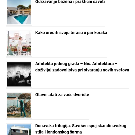
Održavanje bazena i praktični saveti
Kako urediti svoju terasu u par koraka
Arhitekta jednog grada – Niš: Arhitektura –
doživljaj zadovoljstva pri stvaranju novih svetova
Glavni alati za vaše dvorište
Dunavska trilogija: Savršen spoj skandinavskog
stila i londonskog šarma