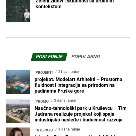
Zeleni zidovi i skladnost sa urbanim
kontekstom
POSLEDNJE
POPULARNO
21 sat ranije
PROJEKTI
projekat: Modelart Arhitekti – Prostorna
fluidnost i integracija sa prirodom na
padinama Fruške gore
3 dana ranije
PROMO
Naučno-tehnološki park u Kruševcu – Tim
Jadrana realizuje projekat koji spaja
industrijsko nasleđe i budućnost razvoja
4 dana ranije
INTERVJU