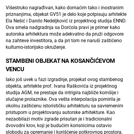
Višestruko nagrađivan, kako domaćim tako i inostranim
priznanjima, objekat GV51 je delo koje potpisuju arhitekte
Ela Nešić i Danilo Nedeljković iz projektnog studija ENND.
Ova smela nadgradnja sa Dorćola pravi je primer kako
autorska arhitektura može adekvatno da pruži odgovore
na zahteve investitora, a da pri tom ne naruši zaštićeno
kulturno-istorijsko okruženje.
STAMBENI OBJEKAT NA KOSANČIĆEVOM
VENCU
Iako još uvek u fazi izgradnje, projekat ovog stambenog
objekta, arhitekte prof. Ivana Raškovića iz projektnog
studija AGM, ne prestaje da intrigira najbliže komšije i
slučajne prolaznike. Ova vešta interpolacija pomirila je
okolnu zaštićenu istorističku arhitekturu sa savremenim
pristupom u projektovanju autorske arhitekture. Kao
nezaobilazi motiv zgrade prisutan je i tradicionalni
dvovodni krov, koji je budućim korisnicima ostavio
slobodu za opremanje i korišćenje potkrovnog prostora.