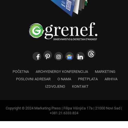
POČETNA
ARCHYENERGY KONFERENCIJA
MARKETING
POSLOVNI ADRESAR
O NAMA
PRETPLATA
ARHIVA
IZDVOJENO
KONTAKT
Copyright © 2024 Marketing Press | Filipa Višnjića 17a | 21000 Novi Sad |
+381.21.6333.824