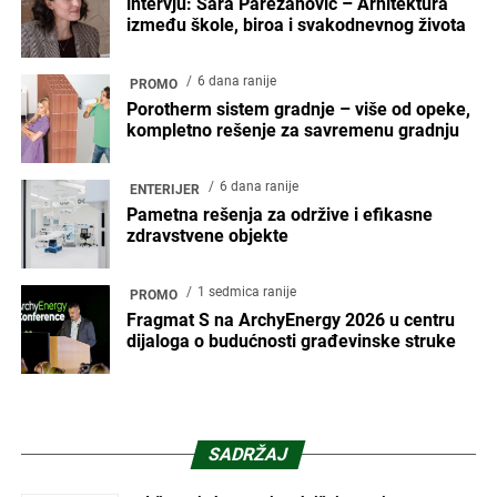
intervju: Sara Parezanović – Arhitektura
između škole, biroa i svakodnevnog života
6 dana ranije
PROMO
Porotherm sistem gradnje – više od opeke,
kompletno rešenje za savremenu gradnju
6 dana ranije
ENTERIJER
Pametna rešenja za održive i efikasne
zdravstvene objekte
1 sedmica ranije
PROMO
Fragmat S na ArchyEnergy 2026 u centru
dijaloga o budućnosti građevinske struke
SADRŽAJ