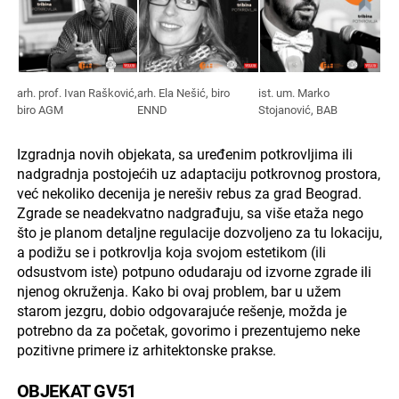
arh. prof. Ivan Rašković,
arh. Ela Nešić, biro
ist. um. Marko
biro AGM
ENND
Stojanović, BAB
Izgradnja novih objekata, sa uređenim potkrovljima ili
nadgradnja postojećih uz adaptaciju potkrovnog prostora,
već nekoliko decenija je nerešiv rebus za grad Beograd.
Zgrade se neadekvatno nadgrađuju, sa više etaža nego
što je planom detaljne regulacije dozvoljeno za tu lokaciju,
a podižu se i potkrovlja koja svojom estetikom (ili
odsustvom iste) potpuno odudaraju od izvorne zgrade ili
njenog okruženja. Kako bi ovaj problem, bar u užem
starom jezgru, dobio odgovarajuće rešenje, možda je
potrebno da za početak, govorimo i prezentujemo neke
pozitivne primere iz arhitektonske prakse.
OBJEKAT GV51