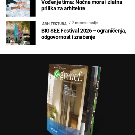
Vođenje tima: Noćna mora i zlatna
prilika za arhitekte
2 meseca ranije
ARHITEKTURA
BIG SEE Festival 2026 – ograničenja,
odgovornost i značenje