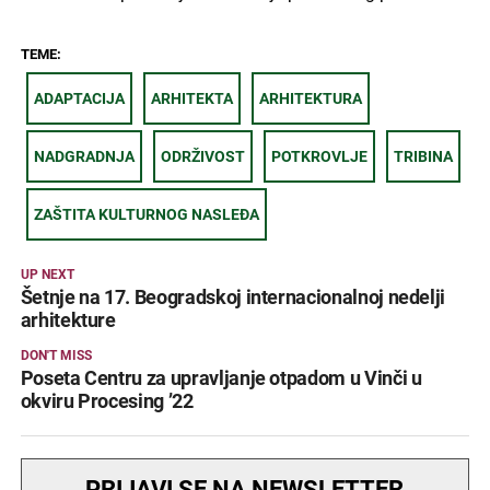
TEME:
ADAPTACIJA
ARHITEKTA
ARHITEKTURA
NADGRADNJA
ODRŽIVOST
POTKROVLJE
TRIBINA
ZAŠTITA KULTURNOG NASLEĐA
UP NEXT
Šetnje na 17. Beogradskoj internacionalnoj nedelji
arhitekture
DON'T MISS
Poseta Centru za upravljanje otpadom u Vinči u
okviru Procesing ’22
PRIJAVI SE NA NEWSLETTER