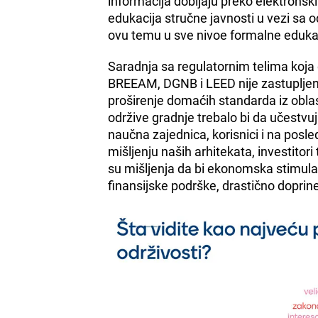
informacija dobijaju preko elektronsk
edukacija stručne javnosti u vezi sa o
ovu temu u sve nivoe formalne eduka
Saradnja sa regulatornim telima koja d
BREEAM, DGNB i LEED nije zastupljena
proširenje domaćih standarda iz oblast
održive gradnje trebalo bi da učestvuju
naučna zajednica, korisnici i na posle
mišljenju naših arhitekata, investitor
su mišljenja da bi ekonomska stimulaci
finansijske podrške, drastično doprine