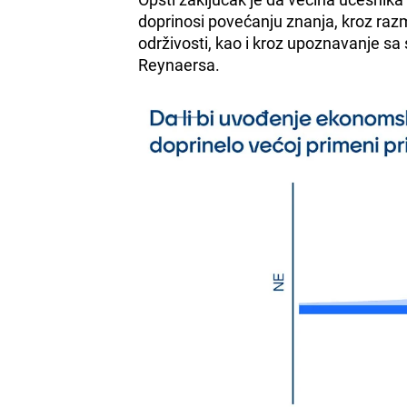
doprinosi povećanju znanja, kroz raz
održivosti, kao i kroz upoznavanje s
Reynaersa.