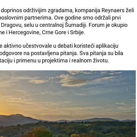
a doprinos održivijim zgradama, kompanija Reynaers želi
 poslovnim partnerima. Ove godine smo održali prvi
u Dragovu, selu u centralnoj Šumadiji. Forum je okupio
e i Hercegovine, Crne Gore i Srbije.
 aktivno učestvovale u debati koristeći aplikaciju
odgovore na postavljena pitanja. Sva pitanja su bila
ciju i primenu u projektima i realnom životu.