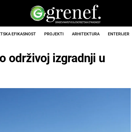
TSKA EFIKASNOST
PROJEKTI
ARHITEKTURA
ENTERIJER
o održivoj izgradnji u