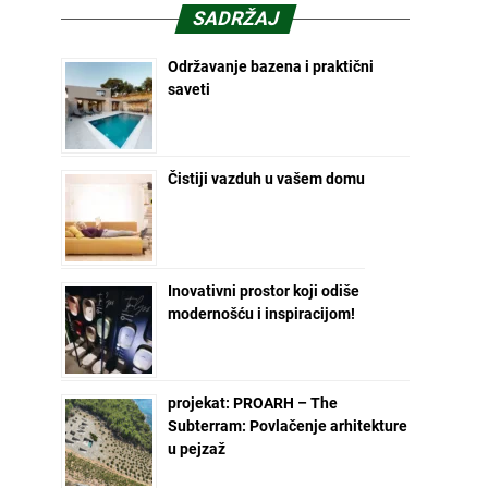
SADRŽAJ
Održavanje bazena i praktični
saveti
Čistiji vazduh u vašem domu
Inovativni prostor koji odiše
modernošću i inspiracijom!
projekat: PROARH – The
Subterram: Povlačenje arhitekture
u pejzaž