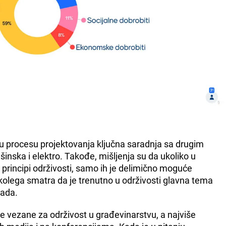
u procesu projektovanja ključna saradnja sa drugim
nska i elektro. Takođe, mišljenja su da ukoliko u
 principi održivosti, samo ih je delimično moguće
kolega smatra da je trenutno u održivosti glavna tema
rada.
e vezane za održivost u građevinarstvu, a najviše