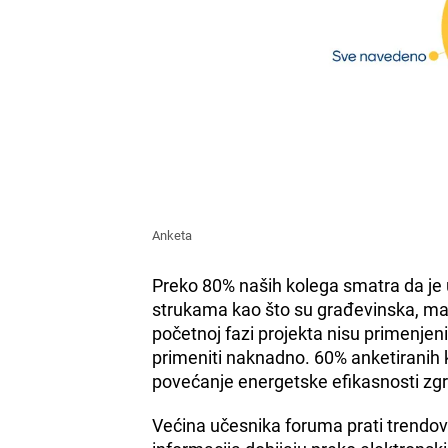
Anketa
Preko 80% naših kolega smatra da je 
strukama kao što su građevinska, maši
početnoj fazi projekta nisu primenjeni
primeniti naknadno. 60% anketiranih 
povećanje energetske efikasnosti zg
Većina učesnika foruma prati trendov