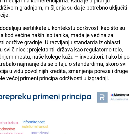
ih medija i na konferencijama. Kada je u pitanju
drživom gradnjom, mišljenja su da je potrebno uključiti
cije.
odeljuju sertifikate u kontekstu održivosti kao što su
 kod većine naših ispitanika, mada je većina za
i održive gradnje. U razvijanju standarda iz oblasti
 svi činioci: projektanti, država kao regulatorno telo,
dnjem mestu, naše kolege kažu – investitori. I ako bi po
i trebalo najmanje da se pitaju o standardima, skoro svi
ja u vidu povoljnijih kredita, smanjenja poreza i druge
le većoj primeni principa održivosti u izgradnji.