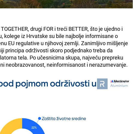
o TOGETHER, drugi FOR i treći BETTER, što je ujedno i
 kolege iz Hrvatske su bile najbolje informisane o
enu EU regulative u njihovoj zemlji. Zanimljivo mišljenje
ji principa održivosti skoro podjednako treba da
gulatorna tela. Po učesnicima skupa, najveću prepreku
 čini neobrazovanost, neinformisanost i nerazumevanje.