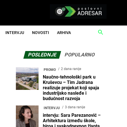
INTERVJU
NOVOSTI
ARHIVA
POSLEDNJE
POPULARNO
2 dana ranije
PROMO
Naučno-tehnološki park u
Kruševcu – Tim Jadrana
realizuje projekat koji spaja
industrijsko nasleđe i
budućnost razvoja
3 dana ranije
INTERVJU
intervju: Sara Parezanović –
Arhitektura između škole,
biroa i svakodnevnog života