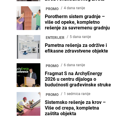
4 dana ranije
PROMO
Porotherm sistem gradnje –
više od opeke, kompletno
rešenje za savremenu gradnju
5 dana ranije
ENTERIJER
Pametna rešenja za održive i
efikasne zdravstvene objekte
6 dana ranije
PROMO
Fragmat S na ArchyEnergy
2026 u centru dijaloga o
budućnosti građevinske struke
1 sedmica ranije
PROMO
Sistemsko rešenje za krov –
Više od crepa, kompletna
zaštita objekta