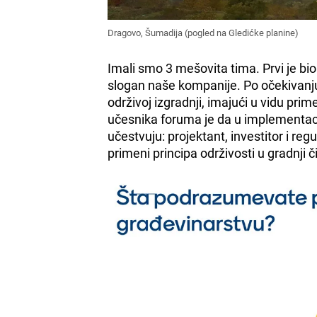
Dragovo, Šumadija (pogled na Gledićke planine)
Imali smo 3 mešovita tima. Prvi je bi
slogan naše kompanije. Po očekivanju,
održivoj izgradnji, imajući u vidu prim
učesnika foruma je da u implementaci
učestvuju: projektant, investitor i re
primeni principa održivosti u gradnji