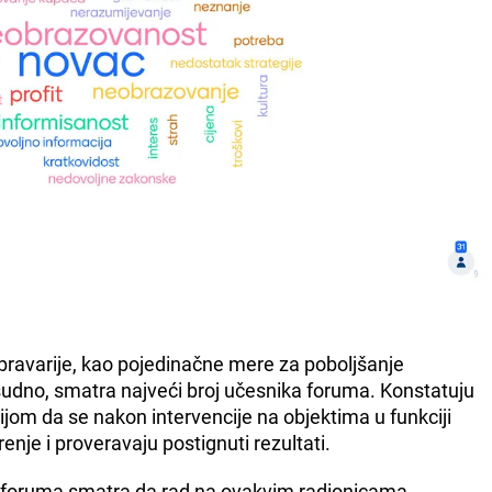
 bravarije, kao pojedinačne mere za poboljšanje
sudno, smatra najveći broj učesnika foruma. Konstatuju
ijom da se nakon intervencije na objektima u funkciji
nje i proveravaju postignuti rezultati.
ka foruma smatra da rad na ovakvim radionicama