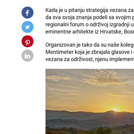
Kada je u pitanju strategija vezana z
da sva svoja znanja podeli sa svojim
regionalni forum o održivoj izgradnji 
eminentne arhitekte iz Hrvatske, Bosn
Organizovan je tako da su naše kolege
Mentimeter koja je zbrajala glasove i 
vezana za održivost, njenu implementa