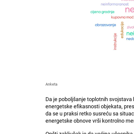
Anketa
Da je poboljšanje toplotnih svojstava
energetske efikasnosti objekata, pre
da se u praksi retko susreću sa situac
energetske obnove vrši kontrolno mere
Opšti zaključak je da većina učesni