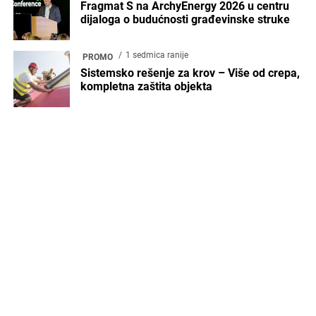
Porcelanosa Experience: inovacije koje oblikuju
arhitekturu 2026. godine
april 16, 2026
Uverite se u inovacije u energetskoj efikasnosti,
građevinskim materijalima i održivim
rešenjima
decembar 27, 2024
Funkcionalnost, sigurnost i estetika za
savremene poslovne prostore
januar 2, 2026
Pametna rešenja za održive i efikasne
zdravstvene objekte
avgust 4, 2026
SBR Biološki prečistač – AS-Monocomp
jun 12,