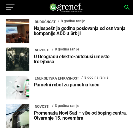
8 godina ranije
BUDUĆNOST
Najuspešnija godina poslovanja od osnivanja
kompanije ABB u Srbiji
8 godina ranije
NOVOSTI
U Beogradu elektro-autobusi umesto
trolejbusa
8 godina ranije
ENERGETSKA EFIKASNOST
Pametni robot za pametnu kuću
8 godina ranije
NOVOSTI
Promenada Novi Sad – više od šoping centra.
Otvaranje 15. novembra