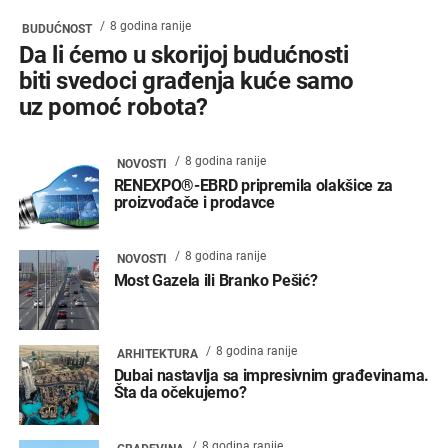
8 godina ranije
BUDUĆNOST
Da li ćemo u skorijoj budućnosti
biti svedoci građenja kuće samo
uz pomoć robota?
8 godina ranije
NOVOSTI
RENEXPO®-EBRD pripremila olakšice za
proizvođače i prodavce
8 godina ranije
NOVOSTI
Most Gazela ili Branko Pešić?
8 godina ranije
ARHITEKTURA
Dubai nastavlja sa impresivnim građevinama.
Šta da očekujemo?
8 godina ranije