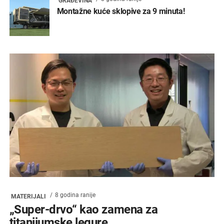
GRAĐEVINA
Montažne kuće sklopive za 9 minuta!
8 godina ranije
MATERIJALI
„Super-drvo“ kao zamena za
titanijumske legure