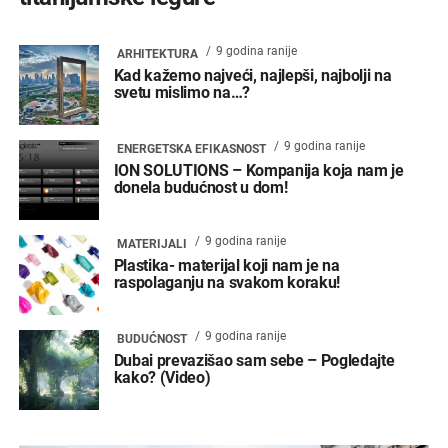
9 godina ranije
ARHITEKTURA
Kad kažemo najveći, najlepši, najbolji na
svetu mislimo na…?
9 godina ranije
ENERGETSKA EFIKASNOST
ION SOLUTIONS – Kompanija koja nam je
donela budućnost u dom!
9 godina ranije
MATERIJALI
Plastika- materijal koji nam je na
raspolaganju na svakom koraku!
9 godina ranije
BUDUĆNOST
Dubai prevazišao sam sebe – Pogledajte
kako? (Video)