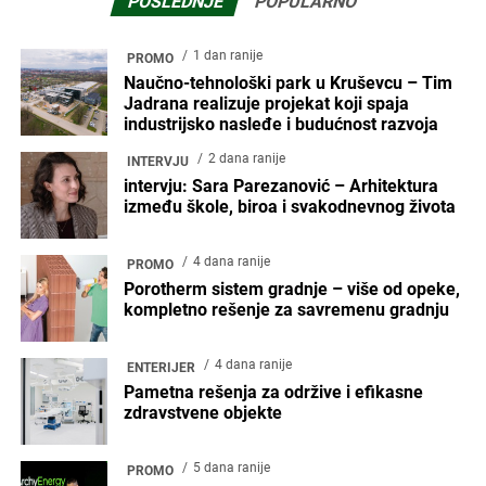
IZDVAJAMO
Linija ZERO kompanije Mapei smanjuje ukupan
karbonski otisak
maj 6, 2025