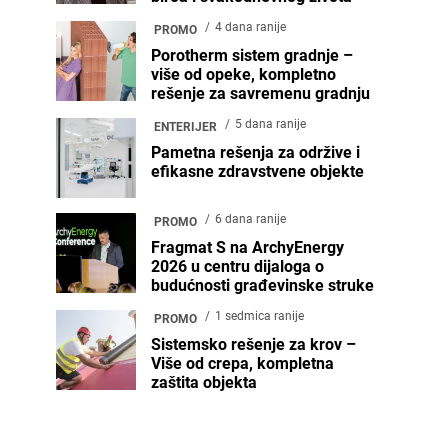
4 dana ranije
PROMO
Porotherm sistem gradnje –
više od opeke, kompletno
rešenje za savremenu gradnju
5 dana ranije
ENTERIJER
Pametna rešenja za održive i
efikasne zdravstvene objekte
6 dana ranije
PROMO
Fragmat S na ArchyEnergy
2026 u centru dijaloga o
budućnosti građevinske struke
1 sedmica ranije
PROMO
Sistemsko rešenje za krov –
Više od crepa, kompletna
zaštita objekta