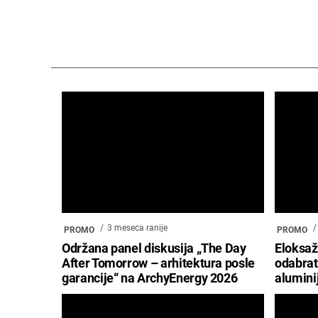
3 meseca ranije
PROMO
PROMO
Održana panel diskusija „The Day
Eloksaža
After Tomorrow – arhitektura posle
odabrati
garancije“ na ArchyEnergy 2026
alumin