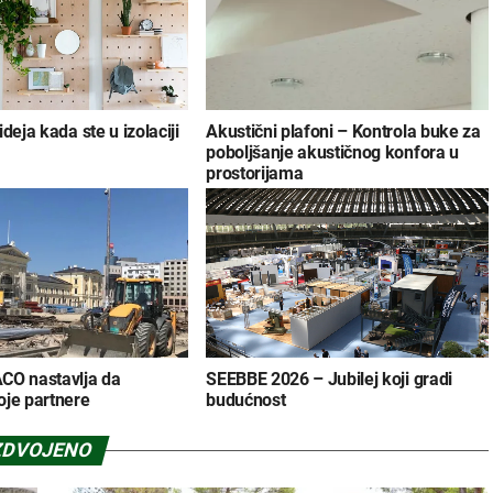
deja kada ste u izolaciji
Akustični plafoni – Kontrola buke za
poboljšanje akustičnog konfora u
prostorijama
CO nastavlja da
SEEBBE 2026 – Jubilej koji gradi
oje partnere
budućnost
ZDVOJENO