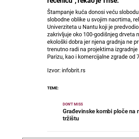
rečenicu“, rekao je Triše.
Štampanje kuća donosi veću slobodu 
slobodne oblike u svojim nacrtima, re
Univerziteta u Nantu koji je predvodio
zakrivljuje oko 100-godišnjeg drveta 
ekološki dobra jer njena gradnja ne pr
trenutno radi na projektima izgradnj
Parizu, kao i komercijalne zgrade od 
Izvor: infobrit.rs
TEME:
DON'T MISS
Građevinske kombi ploče na
tržištu