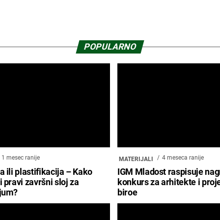
POPULARNO
1 mesec ranije
4 meseca ranije
MATERIJALI
 ili plastifikacija – Kako
IGM Mladost raspisuje nag
 pravi završni sloj za
konkurs za arhitekte i pro
ijum?
biroe