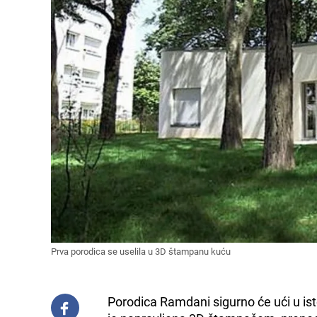
Prva porodica se uselila u 3D štampanu kuću
Porodica Ramdani sigurno će ući u isto