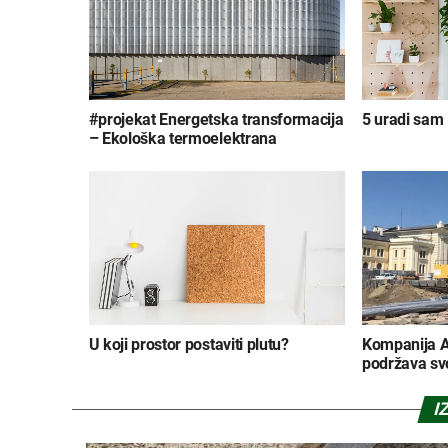
#projekat Energetska transformacija
5 uradi sam i
– Ekološka termoelektrana
U koji prostor postaviti plutu?
Kompanija A
podržava sv
I