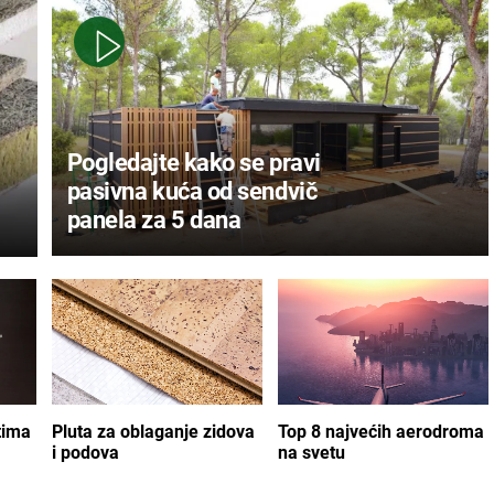
Pogledajte kako se pravi
pasivna kuća od sendvič
panela za 5 dana
tima
Pluta za oblaganje zidova
Top 8 najvećih aerodroma
i podova
na svetu