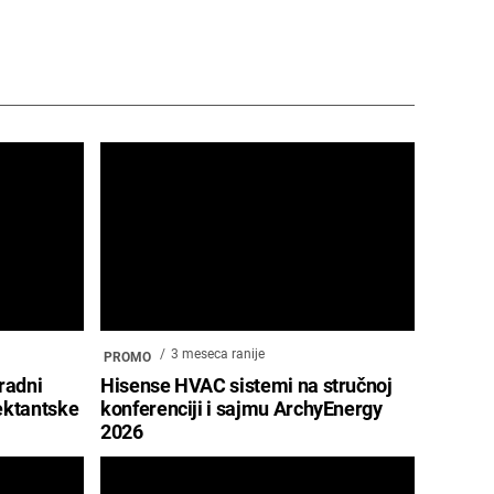
3 meseca ranije
PROMO
radni
Hisense HVAC sistemi na stručnoj
jektantske
konferenciji i sajmu ArchyEnergy
2026