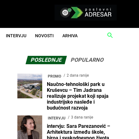
INTERVJU
NOVOSTI
ARHIVA
POSLEDNJE
POPULARNO
2 dana ranije
PROMO
Naučno-tehnološki park u
Kruševcu – Tim Jadrana
realizuje projekat koji spaja
industrijsko nasleđe i
budućnost razvoja
3 dana ranije
INTERVJU
intervju: Sara Parezanović –
Arhitektura između škole,
biroa i svakodnevnog života