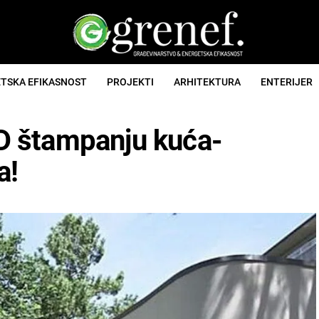
TSKA EFIKASNOST
PROJEKTI
ARHITEKTURA
ENTERIJER
 3D štampanju kuća-
a!