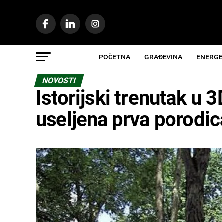
POČETNA
GRAĐEVINA
ENERGE
NOVOSTI
Istorijski trenutak u
useljena prva porodic