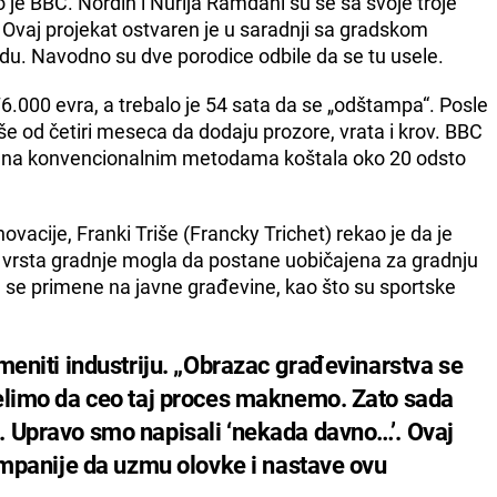
je BBC. Nordin i Nurija Ramdani su se sa svoje troje
. Ovaj projekat ostvaren je u saradnji sa gradskom
du. Navodno su dve porodice odbile da se tu usele.
6.000 evra, a trebalo je 54 sata da se „odštampa“. Posle
še od četiri meseca da dodaju prozore, vrata i krov. BBC
ađena konvencionalnim metodama koštala oko 20 odsto
ovacije, Franki Triše (Francky Trichet) rekao je da je
a vrsta gradnje mogla da postane uobičajena za gradnju
i da se primene na javne građevine, kao što su sportske
meniti industriju. „Obrazac građevinarstva se
elimo da ceo taj proces maknemo. Zato sada
 Upravo smo napisali ‘nekada davno…’. Ovaj
ompanije da uzmu olovke i nastave ovu