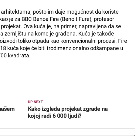
arhitektama, pošto im daje mogućnost da koriste
kao je za BBC Benoa Fire (Benoit Fure), profesor
 projekat. Ova kuća je, na primer, napravljena da se
na zemljištu na kome je građena. Kuća je takođe
oizvodi toliko otpada kao konvencionalni procesi. Fire
e 18 kuća koje će biti trodimenzionalno odšampane u
700 kvadrata.
UP NEXT
 našem
Kako izgleda projekat zgrade na
kojoj radi 6 000 ljudi?