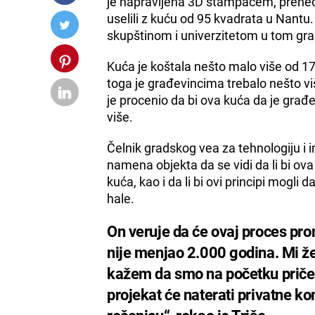
je napravljena 3D štampačem, preneo 
uselili z kuću od 95 kvadrata u Nantu
skupštinom i univerzitetom u tom gra
Kuća je koštala nešto malo više od 17
toga je građevincima trebalo nešto vi
je procenio da bi ova kuća da je gr
više.
Čelnik gradskog vea za tehnologiju i in
namena objekta da se vidi da li bi ov
kuća, kao i da li bi ovi principi mogl
hale.
On veruje da će ovaj proces pro
nije menjao 2.000 godina. Mi ž
kažem da smo na početku priče.
projekat će naterati privatne k