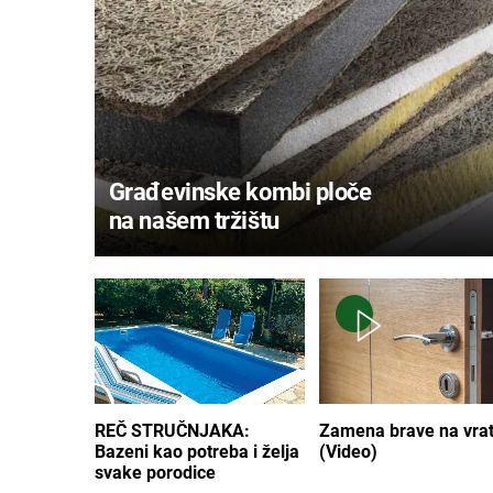
Građevinske kombi ploče
na našem tržištu
REČ STRUČNJAKA:
Zamena brave na vra
Bazeni kao potreba i želja
(Video)
svake porodice