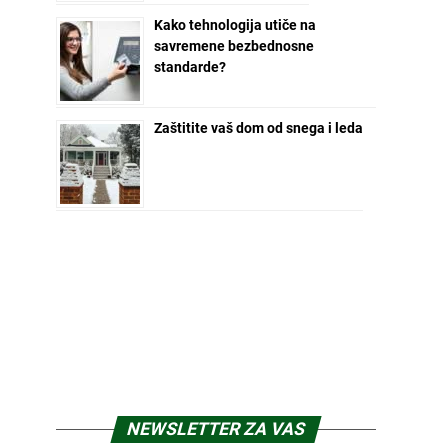
Kako tehnologija utiče na
savremene bezbednosne
standarde?
Zaštitite vaš dom od snega i leda
NEWSLETTER ZA VAS