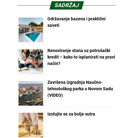
SADRŽAJ
Održavanje bazena i praktični
saveti
Renoviranje stana uz potrošački
kredit – kako to isplanirati na pravi
način?
Završena izgradnja Naučno-
tehnološkog parka u Novom Sadu
(VIDEO)
Izolujte se za bolje sutra