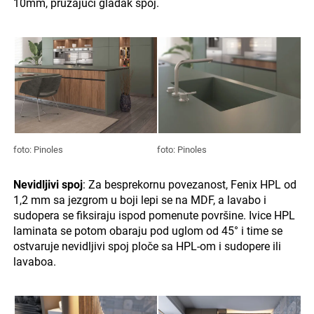
10mm, pružajući gladak spoj.
foto: Pinoles
foto: Pinoles
Nevidljivi spoj
: Za besprekornu povezanost, Fenix HPL od
1,2 mm sa jezgrom u boji lepi se na MDF, a lavabo i
sudopera se fiksiraju ispod pomenute površine. Ivice HPL
laminata se potom obaraju pod uglom od 45° i time se
ostvaruje nevidljivi spoj ploče sa HPL-om i sudopere ili
lavaboa.