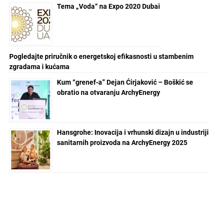
Tema „Voda“ na Expo 2020 Dubai
Pogledajte priručnik o energetskoj efikasnosti u stambenim
zgradama i kućama
Kum “grenef-a” Dejan Ćirjaković – Boškić se
obratio na otvaranju ArchyEnergy
Hansgrohe: Inovacija i vrhunski dizajn u industriji
sanitarnih proizvoda na ArchyEnergy 2025