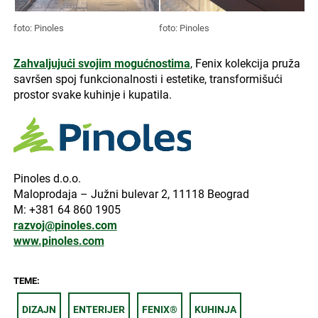
foto: Pinoles
foto: Pinoles
Zahvaljujući svojim mogućnostima
, Fenix kolekcija pruža
savršen spoj funkcionalnosti i estetike, transformišući
prostor svake kuhinje i kupatila.
Pinoles d.o.o.
Maloprodaja – Južni bulevar 2, 11118 Beograd
M: +381 64 860 1905
razvoj@pinoles.com
www.pinoles.com
TEME:
DIZAJN
ENTERIJER
FENIX®
KUHINJA