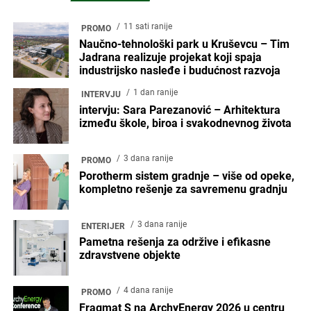
11 sati ranije
PROMO
Naučno-tehnološki park u Kruševcu – Tim
Jadrana realizuje projekat koji spaja
industrijsko nasleđe i budućnost razvoja
1 dan ranije
INTERVJU
intervju: Sara Parezanović – Arhitektura
između škole, biroa i svakodnevnog života
3 dana ranije
PROMO
Porotherm sistem gradnje – više od opeke,
kompletno rešenje za savremenu gradnju
3 dana ranije
ENTERIJER
Pametna rešenja za održive i efikasne
zdravstvene objekte
4 dana ranije
PROMO
Fragmat S na ArchyEnergy 2026 u centru