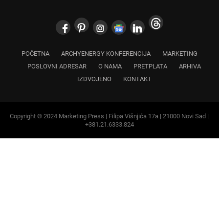
POČETNA
ARCHYENERGY KONFERENCIJA
MARKETING
POSLOVNI ADRESAR
O NAMA
PRETPLATA
ARHIVA
IZDVOJENO
KONTAKT
Copyright © 2024 Marketing Press | Filipa Višnjića 17a | 21000 Novi Sad |
+381.21.6333.824