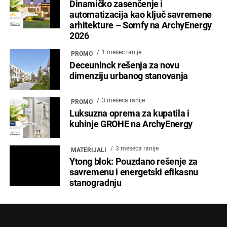
Dinamičko zasenčenje i
automatizacija kao ključ savremene
arhitekture – Somfy na ArchyEnergy
2026
1 mesec ranije
PROMO
Deceuninck rešenja za novu
dimenziju urbanog stanovanja
3 meseca ranije
PROMO
Luksuzna oprema za kupatila i
kuhinje GROHE na ArchyEnergy
3 meseca ranije
MATERIJALI
Ytong blok: Pouzdano rešenje za
savremenu i energetski efikasnu
stanogradnju