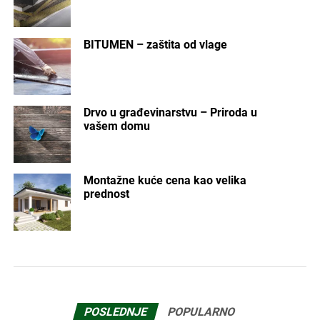
BITUMEN – zaštita od vlage
Drvo u građevinarstvu – Priroda u
vašem domu
Montažne kuće cena kao velika
prednost
POSLEDNJE
POPULARNO