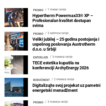
1 mesec ranije
PROMO
Hypertherm Powermax33® XP –
Profesionalan kvalitet dostupan
svima
3 sedmice ranije
PROMO
Veliki jubilej – 25 godina postojanja i
uspešnog poslovanja Austrotherm
d.o.o. u Srbiji
3 meseca ranije
ENTERIJER
TECE estetika kupatila na
konferenciji ArchyEnergy 2026
2 meseca ranije
BUDUĆNOST
Digitalizujte svoj projekat uz pametni
energetski menadžment
3 meseca ranije
PROMO