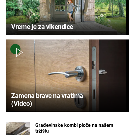
Vreme je za vikendice
Zamena brave na vratima
(Video)
Građevinske kombi ploče na našem
tržištu