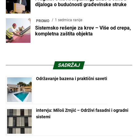
dijaloga o budućnosti građevinske struke
1 sedmica ranije
PROMO
Sistemsko rešenje za krov – Više od crepa,
kompletna zaštita objekta
SADRŽAJ
Održavanje bazena i praktični saveti
intervju: Miloš Zrnjić – Održivi fasadni i ogradni
sistemi