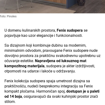
foto: Pinoles
U domenu kulinarskih prostora,
Fenix sudopera
se
pojavljuje kao uzor elegancije i funkcionalnosti.
Sa dizajnom koji kombinuje dubinu sa modernim,
minimalnim odvodom, pravougane Fenix sudopere nude
dovoljno prostora za praktičnu svakodnevnu upotrebnu uz
očuvanje estetike.
Napravljena od luksuznog mat
kompozitnog materijala
, sudopera je akter izdržljivosti,
otpornosti na udarce i lakoće u održavanju.
Fenix kolekcija sudopera spaja umetnost dizajna sa
praktičnošću, nudeći besprekornu integraciju sa Fenix
kompakt pločama. Harmoničan spoj,
dostupan je u paleti
od 14 boja
, osiguravajući da svaki kuhinjski prostor zrači
stilom.