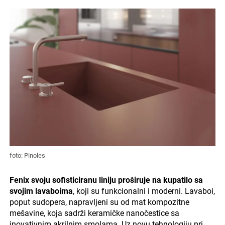
foto: Pinoles
Fenix svoju sofisticiranu liniju proširuje na kupatilo sa
svojim lavaboima
, koji su funkcionalni i moderni. Lavaboi,
poput sudopera, napravljeni su od mat kompozitne
mešavine, koja sadrži keramičke nanočestice sa
inovativnim akrilnim smolama. Uz novu tehnologiju pri