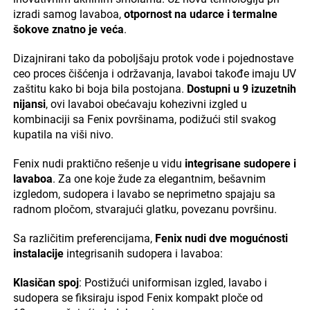
izradi samog lavaboa,
otpornost na udarce i termalne
šokove znatno je veća
.
Dizajnirani tako da poboljšaju protok vode i pojednostave
ceo proces čišćenja i održavanja, lavaboi takođe imaju UV
zaštitu kako bi boja bila postojana.
Dostupni u 9 izuzetnih
nijansi
, ovi lavaboi obećavaju kohezivni izgled u
kombinaciji sa Fenix površinama, podižući stil svakog
kupatila na viši nivo.
Fenix nudi praktično rešenje u vidu
integrisane sudopere i
lavaboa
. Za one koje žude za elegantnim, bešavnim
izgledom, sudopera i lavabo se neprimetno spajaju sa
radnom pločom, stvarajući glatku, povezanu površinu.
Sa različitim preferencijama,
Fenix nudi dve mogućnosti
instalacije
integrisanih sudopera i lavaboa:
Klasičan spoj
: Postižući uniformisan izgled, lavabo i
sudopera se fiksiraju ispod Fenix kompakt ploče od