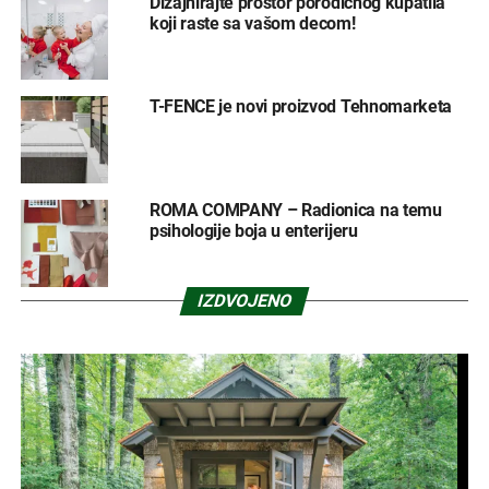
Dizajnirajte prostor porodičnog kupatila
koji raste sa vašom decom!
T-FENCE je novi proizvod Tehnomarketa
ROMA COMPANY – Radionica na temu
psihologije boja u enterijeru
IZDVOJENO