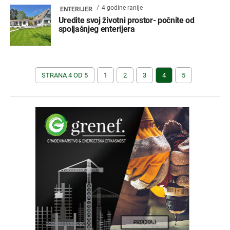
4 godine ranije
ENTERIJER
Uredite svoj životni prostor- počnite od
spoljašnjeg enterijera
STRANA 4 OD 5
1
2
3
4
5