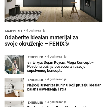
4 godine ranije
MATERIJALI
Odaberite idealan materijal za
svoje okruženje – FENIX®
4 godine ranije
ENTERIJER
#intervju: Dejan Kojičić, Mega Concept –
Posebna pažnja posvećena razvoju
sopstvenog koncepta
4 godine ranije
ENTERIJER
Najbolji lusteri za kuhinju koji pružaju idealan
balans osvetljenja i stila
4 godine ranije
ENTERIJER