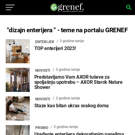
"dizajn enterijera " - teme na portalu GRENEF
3 godine ranije
ENTERIJER
TOP enterijeri 2023!
3 godine ranije
NOVOSTI
Predstavljamo Vam AXOR tuševe za
spoljašnju upotrebu – AXOR Starck Nature
Shower
3 godine ranije
NOVOSTI
Staze kao bitan ukras svakog doma
3 godine ranije
PROMO
Uređenje enterijera dekorativnim panelima