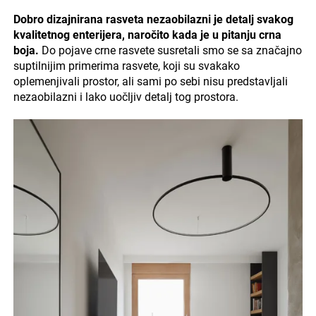
Dobro dizajnirana rasveta nezaobilazni je detalj svakog
kvalitetnog enterijera, naročito kada je u pitanju crna
boja.
Do pojave crne rasvete susretali smo se sa značajno
suptilnijim primerima rasvete, koji su svakako
oplemenjivali prostor, ali sami po sebi nisu predstavljali
nezaobilazni i lako uočljiv detalj tog prostora.