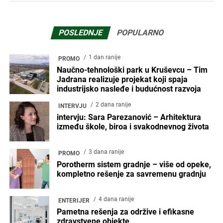
POSLEDNJE
POPULARNO
1 dan ranije
PROMO
Naučno-tehnološki park u Kruševcu – Tim
Jadrana realizuje projekat koji spaja
industrijsko nasleđe i budućnost razvoja
2 dana ranije
INTERVJU
intervju: Sara Parezanović – Arhitektura
između škole, biroa i svakodnevnog života
3 dana ranije
PROMO
Porotherm sistem gradnje – više od opeke,
kompletno rešenje za savremenu gradnju
4 dana ranije
ENTERIJER
Pametna rešenja za održive i efikasne
zdravstvene objekte