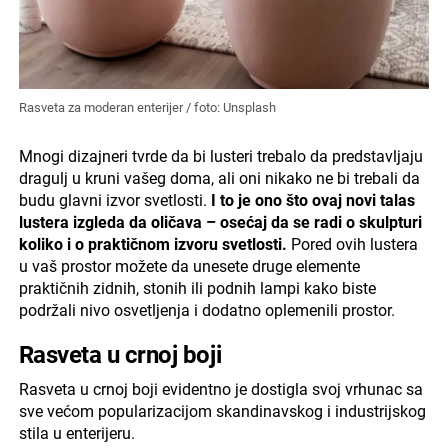
Rasveta za moderan enterijer / foto: Unsplash
Mnogi dizajneri tvrde da bi lusteri trebalo da predstavljaju
dragulj u kruni vašeg doma, ali oni nikako ne bi trebali da
budu glavni izvor svetlosti.
I to je ono što ovaj novi talas
lustera izgleda da oličava – osećaj da se radi o skulpturi
koliko i o praktičnom izvoru svetlosti.
Pored ovih lustera
u vaš prostor možete da unesete druge elemente
praktičnih zidnih, stonih ili podnih lampi kako biste
podržali nivo osvetljenja i dodatno oplemenili prostor.
Rasveta u crnoj boji
Rasveta u crnoj boji evidentno je dostigla svoj vrhunac sa
sve većom popularizacijom skandinavskog i industrijskog
stila u enterijeru.