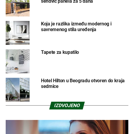
sendvič panela za 5 dana
Koja je razlika između modernog i
savremenog stila uređenja
Tapete za kupatilo
Hotel Hilton u Beogradu otvoren do kraja
sedmice
IZDVOJENO