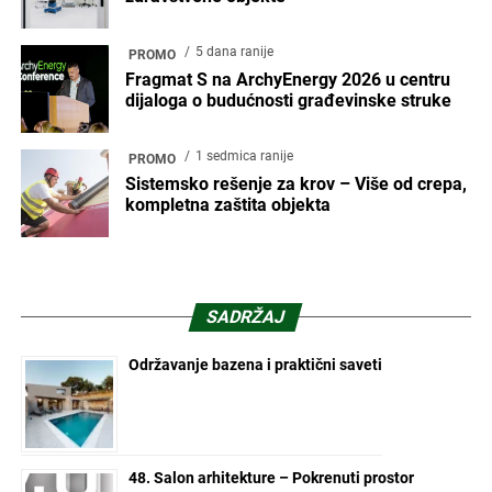
5 dana ranije
PROMO
Fragmat S na ArchyEnergy 2026 u centru
dijaloga o budućnosti građevinske struke
1 sedmica ranije
PROMO
Sistemsko rešenje za krov – Više od crepa,
kompletna zaštita objekta
SADRŽAJ
Održavanje bazena i praktični saveti
48. Salon arhitekture – Pokrenuti prostor