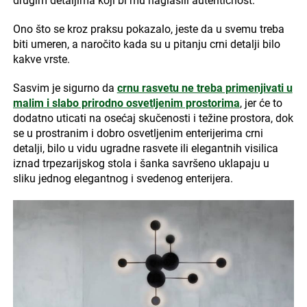
drugim detaljima koji bi mu naglasili autentičnost.
Ono što se kroz praksu pokazalo, jeste da u svemu treba
biti umeren, a naročito kada su u pitanju crni detalji bilo
kakve vrste.
Sasvim je sigurno da
crnu rasvetu ne treba primenjivati u
malim i slabo prirodno osvetljenim prostorima
, jer će to
dodatno uticati na osećaj skučenosti i težine prostora, dok
se u prostranim i dobro osvetljenim enterijerima crni
detalji, bilo u vidu ugradne rasvete ili elegantnih visilica
iznad trpezarijskog stola i šanka savršeno uklapaju u
sliku jednog elegantnog i svedenog enterijera.