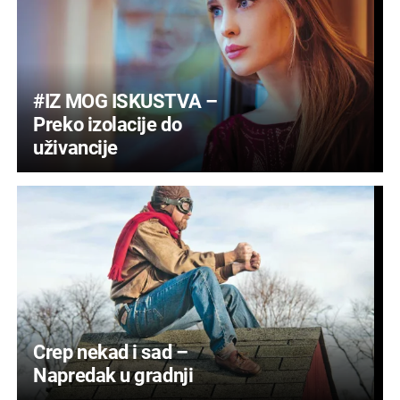
#IZ MOG ISKUSTVA –
Preko izolacije do
uživancije
Crep nekad i sad –
Napredak u gradnji