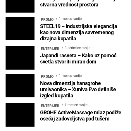
1 mesec ranije
PROMO
Nova dimenzija hansgrohe
umivaonika – Xuniva Evo definiše
izgled kupatila
1 mesec ranije
ENTERIJER
GROHE ActiveMassage mlaz podiže
osećaj zadovoljstva pod tušem
2 meseca ranije
ENTERIJER
Enterijer hotela Ramonda – Mesto
susreta prirode, tradicije i
savremenog luksuza
2 meseca ranije
PROMO
Komfor koji traje tokom cele godine
3 meseca ranije
ENTERIJER
EXPERIENCE – dizajn koji se ne
posmatra, već doživljava