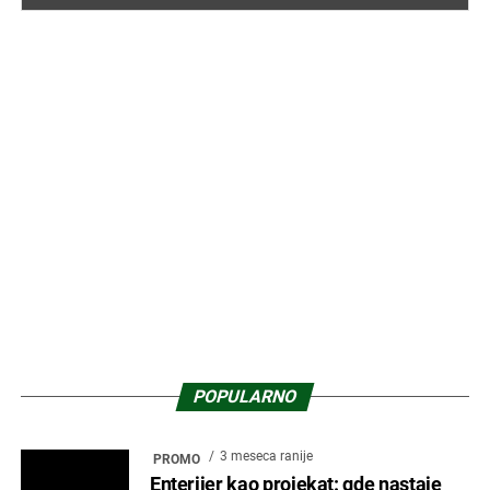
POPULARNO
3 meseca ranije
PROMO
Enterijer kao projekat: gde nastaje
stvarna vrednost prostora
1 mesec ranije
PROMO
STEEL19 – Industrijska elegancija
kao nova dimenzija savremenog
dizajna kupatila
3 sedmice ranije
ENTERIJER
Japandi rasveta – Kako uz pomoć
svetla stvoriti miran dom