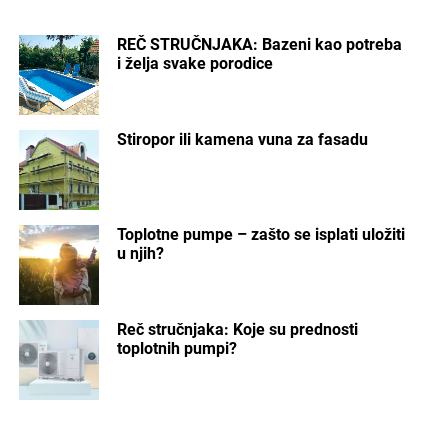
REČ STRUČNJAKA: Bazeni kao potreba
i želja svake porodice
Stiropor ili kamena vuna za fasadu
Toplotne pumpe – zašto se isplati uložiti
u njih?
Reč stručnjaka: Koje su prednosti
toplotnih pumpi?