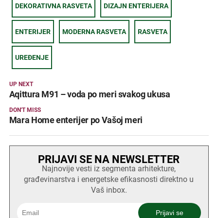
DEKORATIVNA RASVETA
DIZAJN ENTERIJERA
ENTERIJER
MODERNA RASVETA
RASVETA
UREĐENJE
UP NEXT
Aqittura M91 – voda po meri svakog ukusa
DON'T MISS
Mara Home enterijer po Vašoj meri
PRIJAVI SE NA NEWSLETTER
Najnovije vesti iz segmenta arhitekture,
građevinarstva i energetske efikasnosti direktno u
Vaš inbox.