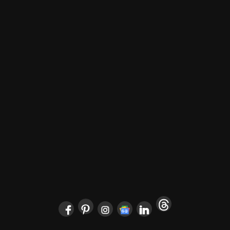
POČETNA
ARCHYENERGY KONFERENCIJA
MARKETING
POSLOVNI ADRESAR
O NAMA
PRETPLATA
ARHIVA
IZDVOJENO
KONTAKT
Copyright © 2024 Marketing Press | Filipa Višnjića 17a | 21000 Novi Sad |
+381.21.6333.824