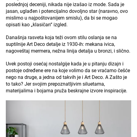
poslednjoj deceniji, nikada nije izašao iz mode. Sada je
jasan, uglađen i potencijalno dovoljno star (naravno, ovo
mislimo u najpoštovanijem smislu), da bi se mogao
opisati kao „klasičan“ izgled.
Današnja rasveta koja teži ovom stilu oslanja se na
suptilnije Art Deco detalje iz 1930-ih: mekana ivica,
nagoveštaj mermera, nežna linija detalja u bronzi, i slično.
Uvek postoji osećaj nostalgije kada je u pitanju dizajn i
postoje određene ere na koje volimo da se vraćamo češće
nego na druge, a jedna od takvih je i Art Deco. A Zašto je
to tako? Jer svojim prepoznatljivim siluetama,
materijalima i bojama pruža beskrajne izvore inspiracije.