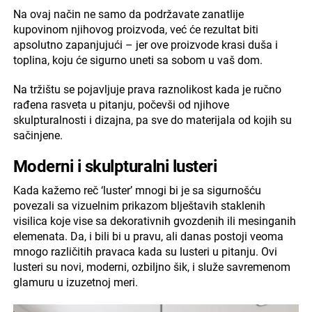
Na ovaj način ne samo da podržavate zanatlije
kupovinom njihovog proizvoda, već će rezultat biti
apsolutno zapanjujući – jer ove proizvode krasi duša i
toplina, koju će sigurno uneti sa sobom u vaš dom.
Na tržištu se pojavljuje prava raznolikost kada je ručno
rađena rasveta u pitanju, počevši od njihove
skulpturalnosti i dizajna, pa sve do materijala od kojih su
sačinjene.
Moderni i skulpturalni lusteri
Kada kažemo reč ‘luster’ mnogi bi je sa sigurnošću
povezali sa vizuelnim prikazom blještavih staklenih
visilica koje vise sa dekorativnih gvozdenih ili mesinganih
elemenata. Da, i bili bi u pravu, ali danas postoji veoma
mnogo različitih pravaca kada su lusteri u pitanju. Ovi
lusteri su novi, moderni, ozbiljno šik, i služe savremenom
glamuru u izuzetnoj meri.