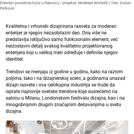
Enterijer porodične kuće u Rakovcu / projekat: Modelart Arhitekti / foto: Dušan
Petković
Kvalitetna i vrhunski dizajnirana rasveta za moderan
enterijer je njegov nezaobilazni deo. Ona više ne
predstavlja isključivo samo funkcionalni element, već
neizostavni detalj svakog kvalitetno projektovanog
enterijera koji u velikoj meri određuje i definiše njegov
identitet.
Trendovi se menjaju iz godine u godinu, kako na raznim
poljima, tako i na dizajnerskoj sceni, a godinama unazad
dizajn rasvete i ova celokupna industrija se trude da
isprate najnovije svetske trendove koje susrećemo na
salonu u Milanu, Londonskom festivalu dizajna, kao i na
mnogobrojnim drugim značajnim dešavanjima u svetu
dizajna.