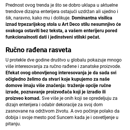
Prednost ovog trenda je što se dobro uklapa u aktuelne
trendove dizajna enterijera ostajući uzdržan ali ujedno i
šik, naravno, kako mu i dolikuje.
Dominantna visilica
iznad trpezarijskog stola u Art Deco stilu nesumnjivo će
svakoga ostaviti bez teksta, a vašem enterijeru pored
funkcionalnosti dati i jedinstveni stilski pečat.
Ručno rađena rasveta
U protekle dve godine društvo u globalu pokazuje mnogo
više interesovanja za ručno rađene i zanatske proizvode.
Efekat ovog obnovljenog interesovanja je da sada svi
očigledno želimo da stvari koje kupujemo za naše
domove imaju više značenja: traženje opcije ručne
izrade, poznavanje proizvođača koji je izradio ili
proizveo komad.
Sve više je onih koji se opredeljuju za
dizajn enterijera i odabir dekoracije za svoj dom
zasnovane na održivom životu. A ovo počinje polako da
dobija i svoje mesto pod Suncem kada je i osvetljenje u
pitanju.