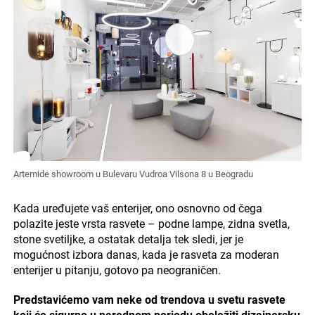
Artemide showroom u Bulevaru Vudroa Vilsona 8 u Beogradu
Kada uređujete vaš enterijer, ono osnovno od čega
polazite jeste vrsta rasvete – podne lampe, zidna svetla,
stone svetiljke, a ostatak detalja tek sledi, jer je
mogućnost izbora danas, kada je rasveta za moderan
enterijer u pitanju, gotovo pa neograničen.
Predstavićemo vam neke od trendova u svetu rasvete