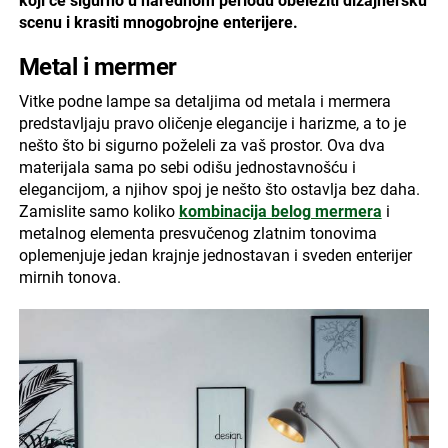
koji će sigurno u narednom periodu obeležiti dizajnersku
scenu i krasiti mnogobrojne enterijere.
Metal i mermer
Vitke podne lampe sa detaljima od metala i mermera
predstavljaju pravo oličenje elegancije i harizme, a to je
nešto što bi sigurno poželeli za vaš prostor. Ova dva
materijala sama po sebi odišu jednostavnošću i
elegancijom, a njihov spoj je nešto što ostavlja bez daha.
Zamislite samo koliko
kombinacija belog mermera
i
metalnog elementa presvučenog zlatnim tonovima
oplemenjuje jedan krajnje jednostavan i sveden enterijer
mirnih tonova.