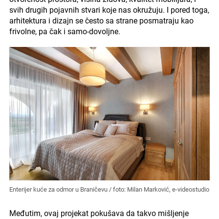
svih drugih pojavnih stvari koje nas okružuju. I pored toga,
arhitektura i dizajn se često sa strane posmatraju kao
frivolne, pa čak i samo-dovoljne.
Enterijer kuće za odmor u Braničevu / foto: Milan Marković, e-videostudio
Međutim, ovaj projekat pokušava da takvo mišljenje