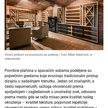
Vinski podrum sa prostorom za sedenje / foto: Milan Marković, e-
videostudio
Površine plafona u spavaćim sobama podeljene su
poprečnim gredama koje evociraju tradicionalni pristup
dizajnu u sadašnjem trenutku. Jedan od značajnih, a
često nepomenutih, razloga otvorenosti prema
spoljašnjem i zagledanosti u unutrašnji svet, odnosno
prema mestu gde se rađa misao jeste kvalitet našeg
okruženja – kvalitet teksture, pojavnost repeticije
otvorenost prostora, visina zidova, kvalitet mobilijara, i