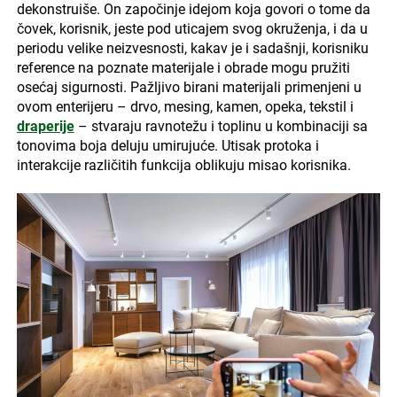
dekonstruiše. On započinje idejom koja govori o tome da
čovek, korisnik, jeste pod uticajem svog okruženja, i da u
periodu velike neizvesnosti, kakav je i sadašnji, korisniku
reference na poznate materijale i obrade mogu pružiti
osećaj sigurnosti. Pažljivo birani materijali primenjeni u
ovom enterijeru – drvo, mesing, kamen, opeka, tekstil i
draperije
– stvaraju ravnotežu i toplinu u kombinaciji sa
tonovima boja deluju umirujuće. Utisak protoka i
interakcije različitih funkcija oblikuju misao korisnika.