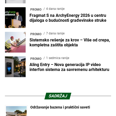
4 dana ranije
PROMO
Fragmat S na ArchyEnergy 2026 u centru
dijaloga o budućnosti građevinske struke
7 dana ranije
PROMO
Sistemsko rešenje za krov – Više od crepa,
kompletna zaštita objekta
1 sedmica ranije
PROMO
Aling Entry – Nova generacija IP video
interfon sistema za savremenu arhitekturu
SADRŽAJ
Održavanje bazena i praktični saveti