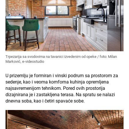
Trpezarija sa svodovima na tavanici izvedenim od opeke / foto: Milan
Marković, e-videostudio
U prizemlju je formiran i vinski podrum sa prostorom za
sedenje, kao i veoma komforna kuhinja opremljena
najsavremenijom tehnikom. Pored ovih prostorija
dizajnirana je i zastakljena terasa. Na spratu se nalazi
dnevna soba, kao i četiri spavaće sobe.