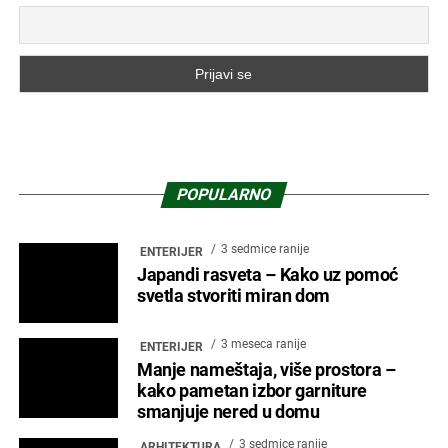
POPULARNO
3 sedmice ranije
ENTERIJER
Japandi rasveta – Kako uz pomoć
svetla stvoriti miran dom
3 meseca ranije
ENTERIJER
Manje nameštaja, više prostora –
kako pametan izbor garniture
smanjuje nered u domu
3 sedmice ranije
ARHITEKTURA