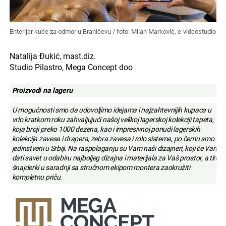
Enterijer kuće za odmor u Braničevu / foto: Milan Marković, e-videostudio
Natalija Đukić, mast.diz.
Studio Pilastro, Mega Concept doo
Proizvodi na lageru
U mogućnosti smo da udovoljimo idejama i najzahtevnijih kupaca u
vrlo kratkom roku zahvaljujući našoj velikoj lagerskoj kolekciji tapeta,
koja broji preko 1000 dezena, kao i impresivnoj ponudi lagerskih
kolekcija zavesa i drapera, zebra zavesa i rolo sistema, po čemu smo
jedinstveni u Srbiji. Na raspolaganju su Vam naši dizajneri, koji će Vam
dati savet u odabiru najboljeg dizajna i materijala za Vaš prostor, a tim
šnajderki u saradnji sa stručnom ekipom montera zaokružiti
kompletnu priču.