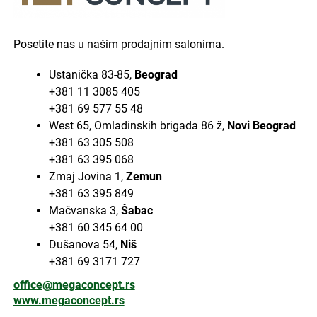
Posetite nas u našim prodajnim salonima.
Ustanička 83-85,
Beograd
+381 11 3085 405
+381 69 577 55 48
West 65, Omladinskih brigada 86 ž,
Novi Beograd
+381 63 305 508
+381 63 395 068
Zmaj Jovina 1,
Zemun
+381 63 395 849
Mačvanska 3,
Šabac
+381 60 345 64 00
Dušanova 54,
Niš
+381 69 3171 727
office@megaconcept.rs
www.megaconcept.rs