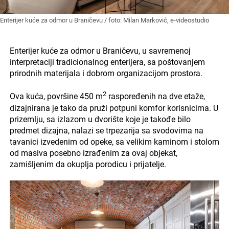
Enterijer kuće za odmor u Braničevu / foto: Milan Marković, e-videostudio
Enterijer kuće za odmor u Braničevu, u savremenoj
interpretaciji tradicionalnog enterijera, sa poštovanjem
prirodnih materijala i dobrom organizacijom prostora.
2
Ova kuća, površine 450 m
raspoređenih na dve etaže,
dizajnirana je tako da pruži potpuni komfor korisnicima. U
prizemlju, sa izlazom u dvorište koje je takođe bilo
predmet dizajna, nalazi se trpezarija sa svodovima na
tavanici izvedenim od opeke, sa velikim kaminom i stolom
od masiva posebno izrađenim za ovaj objekat,
zamišljenim da okuplja porodicu i prijatelje.