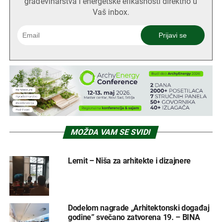
građevinarstva i energetske efikasnosti direktno u
Vaš inbox.
MOŽDA VAM SE SVIDI
Lemit – Niša za arhitekte i dizajnere
Dodelom nagrade „Arhitektonski događaj
godine” svečano zatvorena 19. – BINA