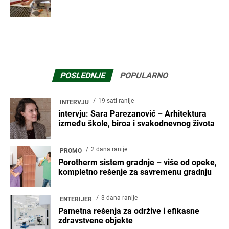
POSLEDNJE
POPULARNO
19 sati ranije
INTERVJU
intervju: Sara Parezanović – Arhitektura
između škole, biroa i svakodnevnog života
2 dana ranije
PROMO
Porotherm sistem gradnje – više od opeke,
kompletno rešenje za savremenu gradnju
3 dana ranije
ENTERIJER
Pametna rešenja za održive i efikasne
zdravstvene objekte