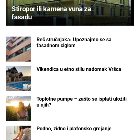
Stiropor ili kamena vuna za
fasadu
Reč stručnjaka: Upoznajmo se sa
fasadnom ciglom
Vikendica u etno stilu nadomak Vršca
Toplotne pumpe – zašto se isplati uložiti
u njih?
Podno, zidno i plafonsko grejanje