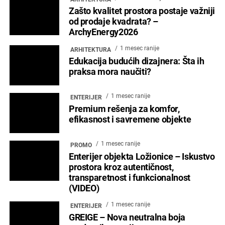
Zašto kvalitet prostora postaje važniji
od prodaje kvadrata? –
ArchyEnergy2026
1 mesec ranije
ARHITEKTURA
Edukacija budućih dizajnera: Šta ih
praksa mora naučiti?
1 mesec ranije
ENTERIJER
Premium rešenja za komfor,
efikasnost i savremene objekte
1 mesec ranije
PROMO
Enterijer objekta Ložionice – Iskustvo
prostora kroz autentičnost,
transparetnost i funkcionalnost
(VIDEO)
1 mesec ranije
ENTERIJER
GREIGE – Nova neutralna boja