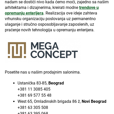
nadam se dostići nivo kada ćemo moći, zajedno sa našim
arhitektama i dizajnerima, kreirati modne
trendove u
opremanju enterijera
. Realizacija ove ideje zahteva
vrhunsku organizaciju poslovanja uz permanentno
ulaganje i stručno osposobljavanje zaposlenih, uz
praćenje novih tehnologija u opremanju enterijera.
Posetite nas u našim prodajnim salonima.
Ustanička 83-85,
Beograd
+381 11 3085 405
+381 69 577 55 48
West 65, Omladinskih brigada 86 ž,
Novi Beograd
+381 63 305 508
+381 63 395 068