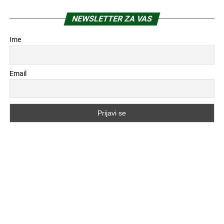
NEWSLETTER ZA VAS
Ime
Email
POPULARNO
4 meseca ranije
ENTERIJER
Moja plava kuhinja u 2026. godini