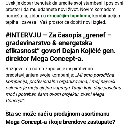
Uvek je dobar trenutak da uredite svoj stambeni i poslovni
prostor i da mu udahnete novi život. Novim komadom
nameštaja, zidom u
drugačijim tapetama
, kombinacijom
tepiha i zavesa i Vaš prostor će dobiti novi izgled.
#INTERVJU – Za časopis „grenef –
građevinarstvo & energetska
efikasnost“ govori
Dejan Kojičić
gen.
direktor Mega Concept-a.
Razgovor sa nama započinje inspirativnim
predstavljanjem svoje kompanije:
„Mi smo porodična
kompanija, profesionalno organizovana, i moj najveći
oslonac je moja sjajna supruga Tanja koja daje posebnu
moć i potreban šarm ovom projektu, zvani Mega
Concept“.
Šta se može naći u prodajnom asortimanu
Mega Concept-a i koje brendove zastupate?