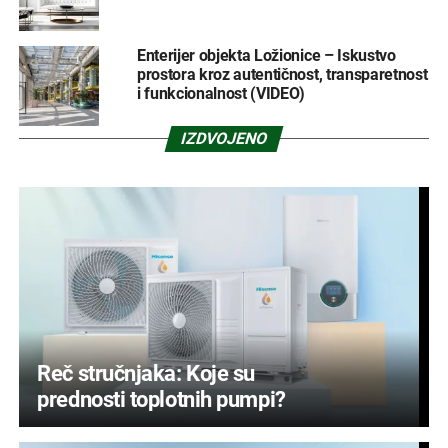
Enterijer objekta Ložionice – Iskustvo
prostora kroz autentičnost, transparetnost
i funkcionalnost (VIDEO)
IZDVOJENO
Reč stručnjaka: Koje su
prednosti toplotnih pumpi?