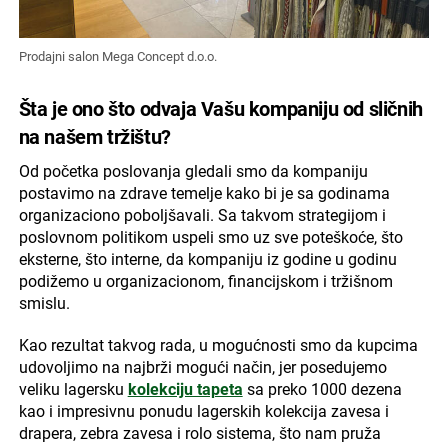
Prodajni salon Mega Concept d.o.o.
Šta je ono što odvaja Vašu kompaniju od sličnih
na našem tržištu?
Od početka poslovanja gledali smo da kompaniju
postavimo na zdrave temelje kako bi je sa godinama
organizaciono poboljšavali. Sa takvom strategijom i
poslovnom politikom uspeli smo uz sve poteškoće, što
eksterne, što interne, da kompaniju iz godine u godinu
podižemo u organizacionom, financijskom i tržišnom
smislu.
Kao rezultat takvog rada, u mogućnosti smo da kupcima
udovoljimo na najbrži mogući način, jer posedujemo
veliku lagersku
kolekciju tapeta
sa preko 1000 dezena
kao i impresivnu ponudu lagerskih kolekcija zavesa i
drapera, zebra zavesa i rolo sistema, što nam pruža