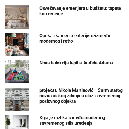
Osvežavanje enterijera u budžetu: tapete
kao rešenje
Opeka i kamen u enterijeru-između
modernog i retro
Nova kolekcija tepiha Anđele Adams
projekat: Nikola Martinović – Šarm starog
novosadskog zdanja u ulozi savremenog
poslovnog objekta
Koja je razlika između modernog i
savremenog stila uređenja