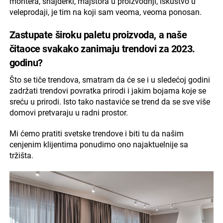
montera, šnajderki, majstora u proizvodnji, iskustvo u
veleprodaji, je tim na koji sam veoma, veoma ponosan.
Zastupate široku paletu proizvoda, a naše
čitaoce svakako zanimaju trendovi za 2023.
godinu?
Što se tiče trendova, smatram da će se i u sledećoj godini
zadržati trendovi povratka prirodi i jakim bojama koje se
sreću u prirodi. Isto tako nastaviće se trend da se sve više
domovi pretvaraju u radni prostor.
Mi ćemo pratiti svetske trendove i biti tu da našim
cenjenim klijentima ponudimo ono najaktuelnije sa
tržišta.