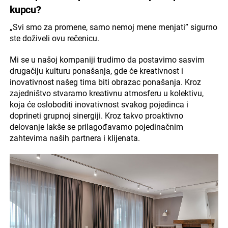
kupcu?
„Svi smo za promene, samo nemoj mene menjati” sigurno
ste doživeli ovu rečenicu.
Mi se u našoj kompaniji trudimo da postavimo sasvim
drugačiju kulturu ponašanja, gde će kreativnost i
inovativnost našeg tima biti obrazac ponašanja. Kroz
zajedništvo stvaramo kreativnu atmosferu u kolektivu,
koja će osloboditi inovativnost svakog pojedinca i
doprineti grupnoj sinergiji. Kroz takvo proaktivno
delovanje lakše se prilagođavamo pojedinačnim
zahtevima naših partnera i klijenata.