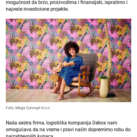
mogućnost da brzo, proizvodima i finansijski, ispratimo i
najveće investicione projekte.
Foto: Mega Concept d.o.o.
Naša sestra firma, logistička kompanija Debox nam
omogućava da na vreme i pravi način dopremimo robu do
najzahtevnijih kupaca.