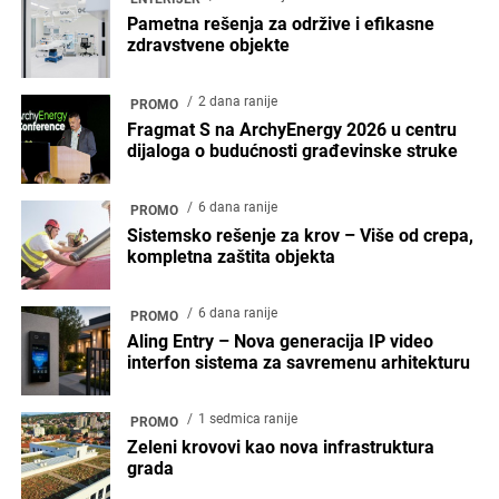
Pametna rešenja za održive i efikasne
zdravstvene objekte
2 dana ranije
PROMO
Fragmat S na ArchyEnergy 2026 u centru
dijaloga o budućnosti građevinske struke
6 dana ranije
PROMO
Sistemsko rešenje za krov – Više od crepa,
kompletna zaštita objekta
6 dana ranije
PROMO
Aling Entry – Nova generacija IP video
interfon sistema za savremenu arhitekturu
1 sedmica ranije
PROMO
Zeleni krovovi kao nova infrastruktura
grada