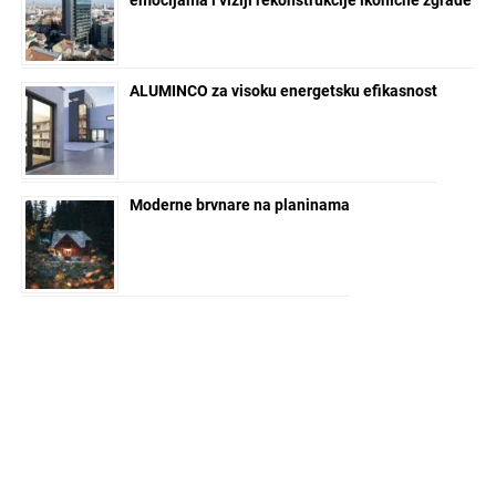
emocijama i viziji rekonstrukcije ikonične zgrade
ALUMINCO za visoku energetsku efikasnost
Moderne brvnare na planinama