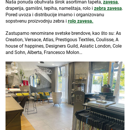
Naša ponuda obuhvata širok asortiman tapeta,
zavesa
,
draperija, garnišni, tepiha, nameštaja, rolo i
zebra zavesa
.
Pored uvoza i distribucije imamo i organizovanu
sopstvenu proizvodnju zebra i
rolo zavesa.
Zastupamo renomirane svetske brendove, kao što su: As
Creation, Versace, Atlas, Prestigous Textiles, Coulisse, A
house of happines, Designers Guild, Asiatic London, Cole
and Sohn, Alberta, Francesco Molon…