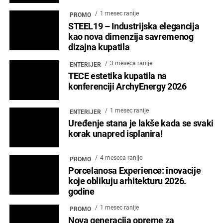
POČETNA
ARCHYENERGY KONFERENCIJA
MARKETING
POSLOVNI ADRESAR
O NAMA
PRETPLATA
ARHIVA
IZDVOJENO
KONTAKT