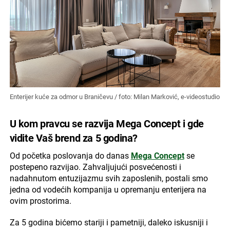
Enterijer kuće za odmor u Braničevu / foto: Milan Marković, e-videostudio
U kom pravcu se razvija Mega Concept i gde
vidite Vaš brend za 5 godina?
Od početka poslovanja do danas
Mega Concept
se
postepeno razvijao. Zahvaljujući posvećenosti i
nadahnutom entuzijazmu svih zaposlenih, postali smo
jedna od vodećih kompanija u opremanju enterijera na
ovim prostorima.
Za 5 godina bićemo stariji i pametniji, daleko iskusniji i