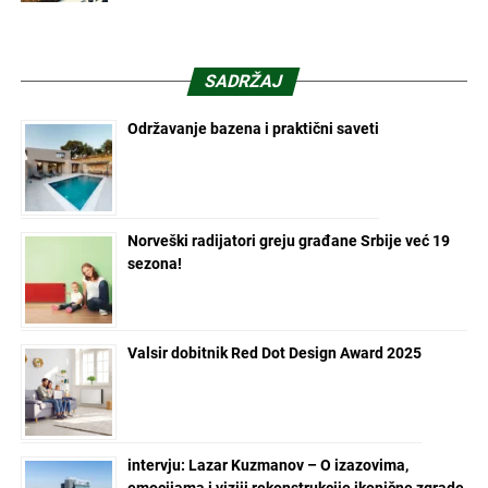
SADRŽAJ
Održavanje bazena i praktični saveti
Norveški radijatori greju građane Srbije već 19
sezona!
Valsir dobitnik Red Dot Design Award 2025
intervju: Lazar Kuzmanov – O izazovima,