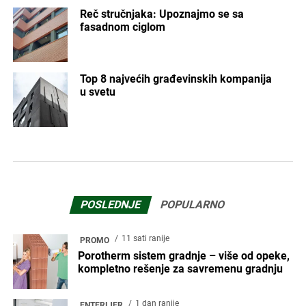
Reč stručnjaka: Upoznajmo se sa
fasadnom ciglom
Top 8 najvećih građevinskih kompanija
u svetu
POSLEDNJE
POPULARNO
11 sati ranije
PROMO
Porotherm sistem gradnje – više od opeke,
kompletno rešenje za savremenu gradnju
1 dan ranije
ENTERIJER