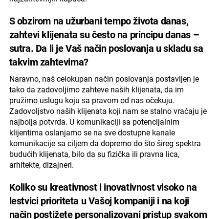
S obzirom na užurbani tempo života danas,
zahtevi klijenata su često na principu danas –
sutra. Da li je Vaš način poslovanja u skladu sa
takvim zahtevima?
Naravno, naš celokupan način poslovanja postavljen je
tako da zadovoljimo zahteve naših klijenata, da im
pružimo uslugu koju sa pravom od nas očekuju.
Zadovoljstvo naših klijenata koji nam se stalno vraćaju je
najbolja potvrda. U komunikaciji sa potencijalnim
klijentima oslanjamo se na sve dostupne kanale
komunikacije sa ciljem da dopremo do što šireg spektra
budućih klijenata, bilo da su fizička ili pravna lica,
arhitekte, dizajneri.
Koliko su kreativnost i inovativnost visoko na
lestvici prioriteta u Vašoj kompaniji i na koji
način postižete personalizovani pristup svakom