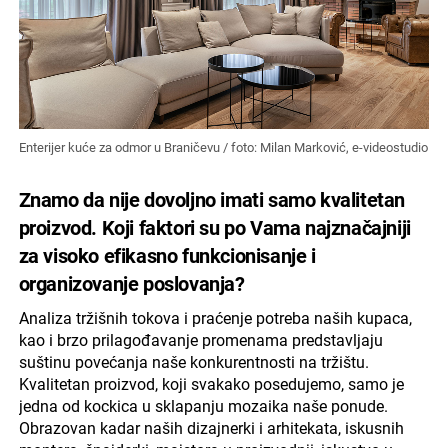
Enterijer kuće za odmor u Braničevu / foto: Milan Marković, e-videostudio
Znamo da nije dovoljno imati samo kvalitetan
proizvod. Koji faktori su po Vama najznačajniji
za visoko efikasno funkcionisanje i
organizovanje poslovanja?
Analiza tržišnih tokova i praćenje potreba naših kupaca,
kao i brzo prilagođavanje promenama predstavljaju
suštinu povećanja naše konkurentnosti na tržištu.
Kvalitetan proizvod, koji svakako posedujemo, samo je
jedna od kockica u sklapanju mozaika naše ponude.
Obrazovan kadar naših dizajnerki i arhitekata, iskusnih