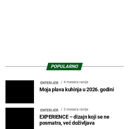
Porcelanosa Experience: inovacije
koje oblikuju arhitekturu 2026.
godine
1 mesec ranije
PROMO
Nova generacija opreme za
komercijalne sanitarne prostore
4 meseca ranije
ARHITEKTURA
Svetlo koje oblikuje prostor –
Zumtobel Group na ArchyEnergy
2026