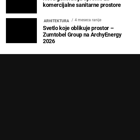
Copyright © 2024 Marketing Press | Filipa Višnjića 17a | 21000 Novi Sad |
+381.21.6333.824