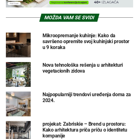
MOŽDA VAM SE SVIDI
Mikroopremanje kuhinje: Kako da
savršeno opremite svoj kuhinjski prostor
u 9 koraka
Nova tehnološka rešenja u arhitekturi
vegetacionih zidova
Najpopularniji trendovi uređenja doma za
2024.
projekat: Zabriskie – Brend u prostoru:
Kako arhitektura priča priču o identitetu
kompanije