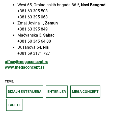
West 65, Omladinskih brigada 86 ž,
Novi Beograd
+381 63 305 508
+381 63 395 068
Zmaj Jovina 1,
Zemun
+381 63 395 849
Mačvanska 3,
Šabac
+381 60 345 64 00
Dušanova 54,
Niš
+381 69 3171 727
office@megaconcept.rs
www.megaconcept.rs
TEME:
DIZAJN ENTERIJERA
ENTERIJER
MEGA CONCEPT
TAPETE