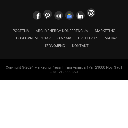
POČETNA
ARCHYENERGY KONFERENCIJA
MARKETING
POSLOVNI ADRESAR
O NAMA
PRETPLATA
ARHIVA
IZDVOJENO
KONTAKT
Copyright © 2024 Marketing Press | Filipa Višnjića 17a | 21000 Novi Sad |
+381.21.6333.824