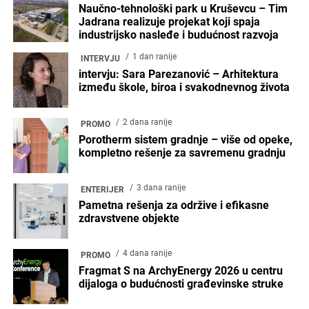
Naučno-tehnološki park u Kruševcu – Tim
Jadrana realizuje projekat koji spaja
industrijsko nasleđe i budućnost razvoja
1 dan ranije
INTERVJU
intervju: Sara Parezanović – Arhitektura
između škole, biroa i svakodnevnog života
2 dana ranije
PROMO
Porotherm sistem gradnje – više od opeke,
kompletno rešenje za savremenu gradnju
3 dana ranije
ENTERIJER
Pametna rešenja za održive i efikasne
zdravstvene objekte
4 dana ranije
PROMO
Fragmat S na ArchyEnergy 2026 u centru
dijaloga o budućnosti građevinske struke