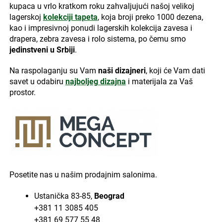
kupaca u vrlo kratkom roku zahvaljujući našoj velikoj
lagerskoj
kolekciji tapeta
, koja broji preko 1000 dezena,
kao i impresivnoj ponudi lagerskih kolekcija zavesa i
drapera, zebra zavesa i rolo sistema, po čemu smo
jedinstveni u Srbiji
.
Na raspolaganju su Vam
naši dizajneri
, koji će Vam dati
savet u odabiru
najboljeg dizajna
i materijala za Vaš
prostor.
Posetite nas u našim prodajnim salonima.
Ustanička 83-85,
Beograd
+381 11 3085 405
+381 69 577 55 48