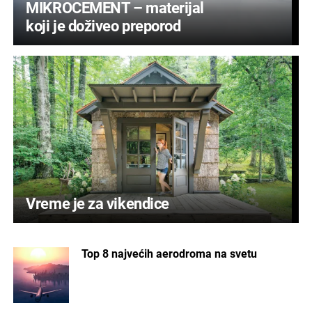
MIKROCEMENT – materijal
koji je doživeo preporod
Vreme je za vikendice
Top 8 najvećih aerodroma na svetu