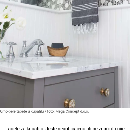
Crno-bele tapete u kupatilu / foto: Mega Concept d.o.o.
Tapete za kupatilo. Jeste neuobičajeno ali ne znači da nije