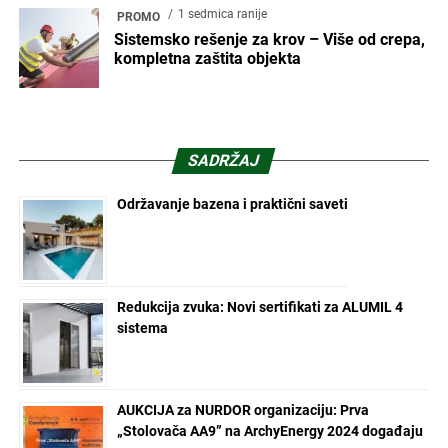
1 sedmica ranije
PROMO
Sistemsko rešenje za krov – Više od crepa,
kompletna zaštita objekta
SADRŽAJ
Održavanje bazena i praktični saveti
Redukcija zvuka: Novi sertifikati za ALUMIL 4
sistema
AUKCIJA za NURDOR organizaciju: Prva
„Stolovača AA9” na ArchyEnergy 2024 događaju