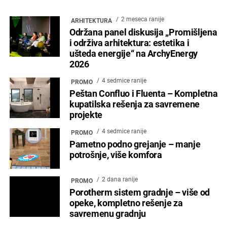
2 meseca ranije
ARHITEKTURA
Održana panel diskusija „Promišljena
i održiva arhitektura: estetika i
ušteda energije“ na ArchyEnergy
2026
4 sedmice ranije
PROMO
Peštan Confluo i Fluenta – Kompletna
kupatilska rešenja za savremene
projekte
4 sedmice ranije
PROMO
Pametno podno grejanje – manje
potrošnje, više komfora
2 dana ranije
PROMO
Porotherm sistem gradnje – više od
opeke, kompletno rešenje za
savremenu gradnju