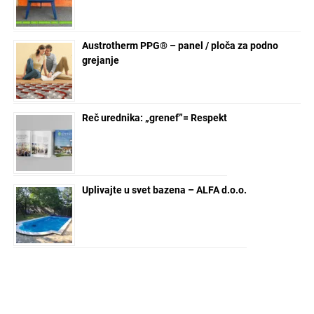
Austrotherm PPG® – panel / ploča za podno
grejanje
Reč urednika: „grenef”= Respekt
Uplivajte u svet bazena – ALFA d.o.o.