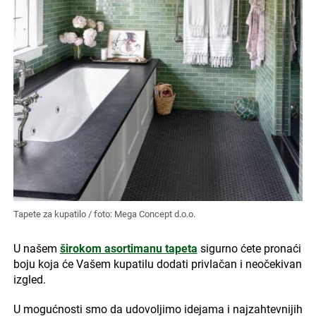
Tapete za kupatilo / foto: Mega Concept d.o.o.
U našem
širokom asortimanu tapeta
sigurno ćete pronaći
boju koja će Vašem kupatilu dodati privlačan i neočekivan
izgled.
U mogućnosti smo da udovoljimo idejama i najzahtevnijih