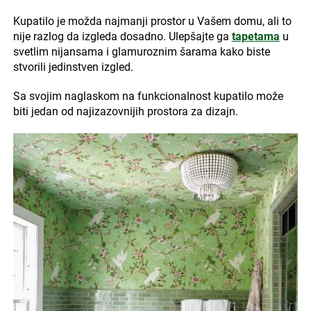
Kupatilo je možda najmanji prostor u Vašem domu, ali to
nije razlog da izgleda dosadno. Ulepšajte ga
tapetama
u
svetlim nijansama i glamuroznim šarama kako biste
stvorili jedinstven izgled.
Sa svojim naglaskom na funkcionalnost kupatilo može
biti jedan od najizazovnijih prostora za dizajn.