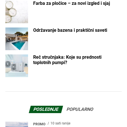
Farba za pločice – za novi izgled i sjaj
Održavanje bazena i praktični saveti
Reč stručnjaka: Koje su prednosti
toplotnih pumpi?
POSLEDNJE
POPULARNO
10 sati ranije
PROMO