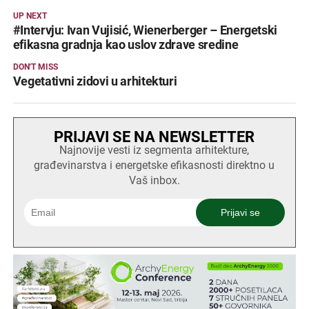
UP NEXT
#Intervju: Ivan Vujisić, Wienerberger – Energetski
efikasna gradnja kao uslov zdrave sredine
DON'T MISS
Vegetativni zidovi u arhitekturi
PRIJAVI SE NA NEWSLETTER
Najnovije vesti iz segmenta arhitekture,
građevinarstva i energetske efikasnosti direktno u
Vaš inbox.