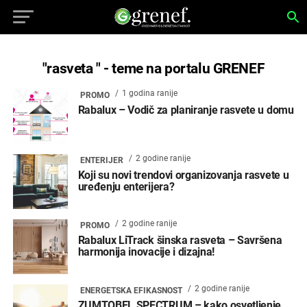
"rasveta " - teme na portalu GRENEF
1 godina ranije
PROMO
Rabalux – Vodič za planiranje rasvete u domu
2 godine ranije
ENTERIJER
Koji su novi trendovi organizovanja rasvete u
uređenju enterijera?
2 godine ranije
PROMO
Rabalux LiTrack šinska rasveta – Savršena
harmonija inovacije i dizajna!
2 godine ranije
ENERGETSKA EFIKASNOST
ZUMTOBEL SPECTRUM – kako osvetljenje