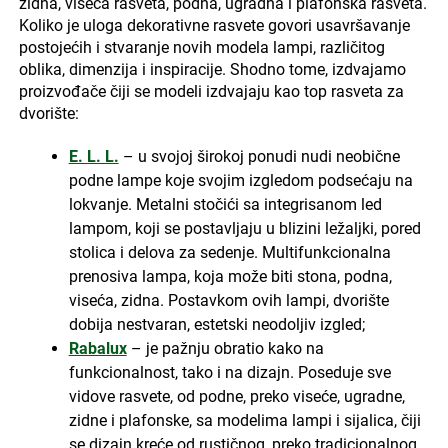
zidna, viseća rasveta, podna, ugradna i plafonska rasveta.
Koliko je uloga dekorativne rasvete govori usavršavanje
postojećih i stvaranje novih modela lampi, različitog
oblika, dimenzija i inspiracije. Shodno tome, izdvajamo
proizvođače čiji se modeli izdvajaju kao top rasveta za
dvorište:
E. L. L.
– u svojoj širokoj ponudi nudi neobične
podne lampe koje svojim izgledom podsećaju na
lokvanje. Metalni stočići sa integrisanom led
lampom, koji se postavljaju u blizini ležaljki, pored
stolica i delova za sedenje. Multifunkcionalna
prenosiva lampa, koja može biti stona, podna,
viseća, zidna. Postavkom ovih lampi, dvorište
dobija nestvaran, estetski neodoljiv izgled;
Rabalux
– je pažnju obratio kako na
funkcionalnost, tako i na dizajn. Poseduje sve
vidove rasvete, od podne, preko viseće, ugradne,
zidne i plafonske, sa modelima lampi i sijalica, čiji
se dizajn kreće od rustičnog, preko tradicionalnog