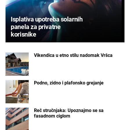
Isplativa upotreba solarnih
panela za privatne
korisnike
Vikendica u etno stilu nadomak Vršca
Podno, zidno i plafonsko grejanje
Reč stručnjaka: Upoznajmo se sa
fasadnom ciglom