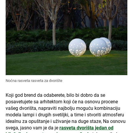
Noćna rasveta rasveta za dvorište
Koji god brend da odaberete, bilo bi dobro da se
posavetujete sa arhitektom koji će na osnovu procene
vašeg dvorišta, napraviti najbolju moguću kombinaciju
modela lampi i drugih svetiljki, a time i stvoriti atmosferu
idealnu za opuštanje i uživanje na duge staze, Na osnovu
svega, jasno vam je da je
rasveta dvorišta jedan od