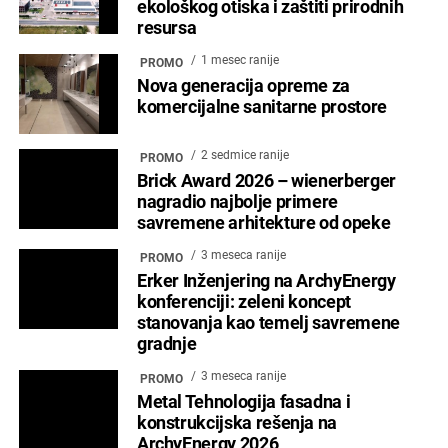
ekološkog otiska i zaštiti prirodnih
resursa
1 mesec ranije
PROMO
Nova generacija opreme za
komercijalne sanitarne prostore
2 sedmice ranije
PROMO
Brick Award 2026 – wienerberger
nagradio najbolje primere
savremene arhitekture od opeke
3 meseca ranije
PROMO
Erker Inženjering na ArchyEnergy
konferenciji: zeleni koncept
stanovanja kao temelj savremene
gradnje
3 meseca ranije
PROMO
Metal Tehnologija fasadna i
konstrukcijska rešenja na
ArchyEnergy 2026