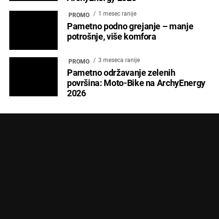
1 mesec ranije
PROMO
Pametno podno grejanje – manje
potrošnje, više komfora
3 meseca ranije
PROMO
Pametno održavanje zelenih
površina: Moto-Bike na ArchyEnergy
2026