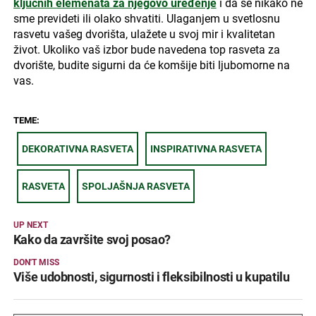
ključnih elemenata za njegovo uređenje
i da se nikako ne
sme prevideti ili olako shvatiti. Ulaganjem u svetlosnu
rasvetu vašeg dvorišta, ulažete u svoj mir i kvalitetan
život. Ukoliko vaš izbor bude navedena top rasveta za
dvorište, budite sigurni da će komšije biti ljubomorne na
vas.
TEME:
DEKORATIVNA RASVETA
INSPIRATIVNA RASVETA
RASVETA
SPOLJAŠNJA RASVETA
UP NEXT
Kako da završite svoj posao?
DON'T MISS
Više udobnosti, sigurnosti i fleksibilnosti u kupatilu