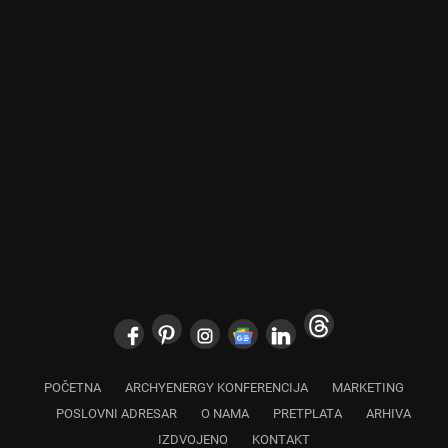
POČETNA
ARCHYENERGY KONFERENCIJA
MARKETING
POSLOVNI ADRESAR
O NAMA
PRETPLATA
ARHIVA
IZDVOJENO
KONTAKT
Copyright © 2024 Marketing Press | Filipa Višnjića 17a | 21000 Novi Sad |
+381.21.6333.824