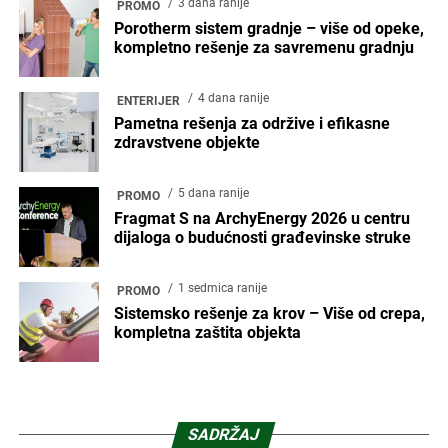
3 dana ranije
PROMO
Porotherm sistem gradnje – više od opeke,
kompletno rešenje za savremenu gradnju
4 dana ranije
ENTERIJER
Pametna rešenja za održive i efikasne
zdravstvene objekte
5 dana ranije
PROMO
Fragmat S na ArchyEnergy 2026 u centru
dijaloga o budućnosti građevinske struke
1 sedmica ranije
PROMO
Sistemsko rešenje za krov – Više od crepa,
kompletna zaštita objekta
SADRŽAJ