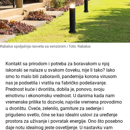
Rabalux spoljašnja rasveta sa senzorom / foto: Rabalux
Kontakt sa prirodom i potreba za boravakom u njoj
iskonski se nalaze u svakom čoveku, nije li tako? Iako
smo to malo bili zaboravili, pandemija korona virusom
nas je podsetila i vratila na fabričko podešavanje.
Prednost kuće i dvorišta, dobila je, ponovo, svoju
emotivnu i ekonomsku vrednost. U danima kada nam
vremenske prilike to dozvole, najviše vremena provodimo
u dvorištu. Cveće, zelenilo, garniture za sedenje i
prigušeno svetlo, čine se kao idealni uslovi za uređenje
prostora za uživanje i povratak energije. Ono što posebno
daje notu idealnog jeste osvetljenje. U nastavku vam