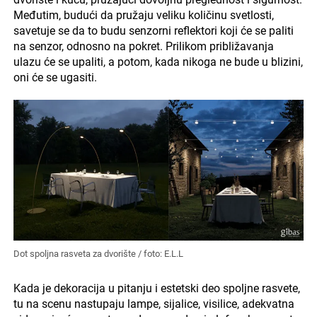
Međutim, budući da pružaju veliku količinu svetlosti,
savetuje se da to budu senzorni reflektori koji će se paliti
na senzor, odnosno na pokret. Prilikom približavanja
ulazu će se upaliti, a potom, kada nikoga ne bude u blizini,
oni će se ugasiti.
Dot spoljna rasveta za dvorište / foto: E.L.L
Kada je dekoracija u pitanju i estetski deo spoljne rasvete,
tu na scenu nastupaju lampe, sijalice, visilice, adekvatna