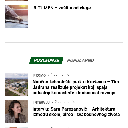
BITUMEN – zaštita od vlage
POSLEDNJE
POPULARNO
1 dan ranije
PROMO
Naučno-tehnološki park u Kruševcu – Tim
Jadrana realizuje projekat koji spaja
industrijsko nasleđe i budućnost razvoja
2 dana ranije
INTERVJU
intervju: Sara Parezanović – Arhitektura
između škole, biroa i svakodnevnog života