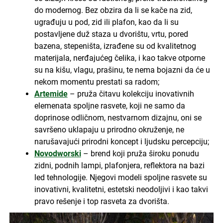
do modernog. Bez obzira da li se kače na zid,
ugrađuju u pod, zid ili plafon, kao da li su
postavljene duž staza u dvorištu, vrtu, pored
bazena, stepeništa, izrađene su od kvalitetnog
materijala, nerđajućeg čelika, i kao takve otporne
su na kišu, vlagu, prašinu, te nema bojazni da će u
nekom momentu prestati sa radom;
Artemide
– pruža čitavu kolekciju inovativnih
elemenata spoljne rasvete, koji ne samo da
doprinose odličnom, nestvarnom dizajnu, oni se
savršeno uklapaju u prirodno okruženje, ne
narušavajući prirodni koncept i ljudsku percepciju;
Novodworski
– brend koji pruža široku ponudu
zidni, podnih lampi, plafonjera, reflektora na bazi
led tehnologije. Njegovi modeli spoljne rasvete su
inovativni, kvalitetni, estetski neodoljivi i kao takvi
pravo rešenje i top rasveta za dvorišta.