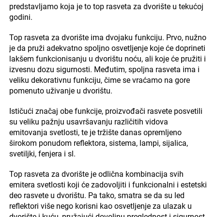
predstavljamo koja je to top rasveta za dvorište u tekućoj
godini.
Top rasveta za dvorište ima dvojaku funkciju. Prvo, nužno
je da pruži adekvatno spoljno osvetljenje koje će doprineti
lakšem funkcionisanju u dvorištu noću, ali koje će pružiti i
izvesnu dozu sigurnosti. Međutim, spoljna rasveta ima i
veliku dekorativnu funkciju, čime se vraćamo na gore
pomenuto uživanje u dvorištu.
Ističući značaj obe funkcije, proizvođači rasvete posvetili
su veliku pažnju usavršavanju različitih vidova
emitovanja svetlosti, te je tržište danas opremljeno
širokom ponudom reflektora, sistema, lampi, sijalica,
svetiljki, fenjera i sl.
Top rasveta za dvorište je odlična kombinacija svih
emitera svetlosti koji će zadovoljiti i funkcionalni i estetski
deo rasvete u dvorištu. Pa tako, smatra se da su led
reflektori više nego korisni kao osvetljenje za ulazak u
dvorište i kuću, pružajući dovoljnu preglednost i sigurnost.