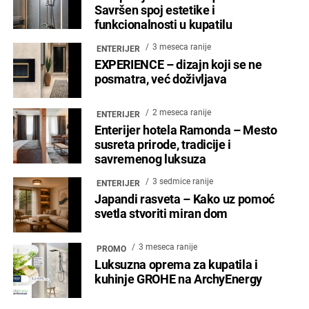
Savršen spoj estetike i
funkcionalnosti u kupatilu
3 meseca ranije
ENTERIJER
EXPERIENCE – dizajn koji se ne
posmatra, već doživljava
2 meseca ranije
ENTERIJER
Enterijer hotela Ramonda – Mesto
susreta prirode, tradicije i
savremenog luksuza
3 sedmice ranije
ENTERIJER
Japandi rasveta – Kako uz pomoć
svetla stvoriti miran dom
3 meseca ranije
PROMO
Luksuzna oprema za kupatila i
kuhinje GROHE na ArchyEnergy