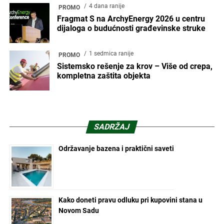
4 dana ranije
PROMO
Fragmat S na ArchyEnergy 2026 u centru
dijaloga o budućnosti građevinske struke
1 sedmica ranije
PROMO
Sistemsko rešenje za krov – Više od crepa,
kompletna zaštita objekta
SADRŽAJ
Održavanje bazena i praktični saveti
Kako doneti pravu odluku pri kupovini stana u
Novom Sadu