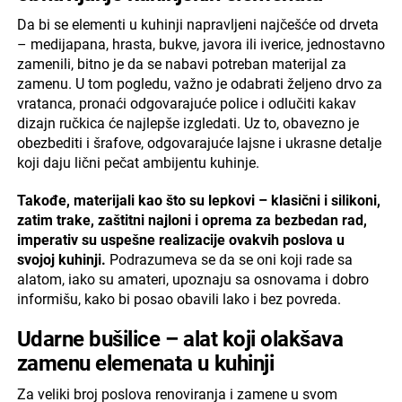
Da bi se elementi u kuhinji napravljeni najčešće od drveta
– medijapana, hrasta, bukve, javora ili iverice, jednostavno
zamenili, bitno je da se nabavi potreban materijal za
zamenu. U tom pogledu, važno je odabrati željeno drvo za
vratanca, pronaći odgovarajuće police i odlučiti kakav
dizajn ručkica će najlepše izgledati. Uz to, obavezno je
obezbediti i šrafove, odgovarajuće lajsne i ukrasne detalje
koji daju lični pečat ambijentu kuhinje.
Takođe, materijali kao što su lepkovi – klasični i silikoni,
zatim trake, zaštitni najloni i oprema za bezbedan rad,
imperativ su uspešne realizacije ovakvih poslova u
svojoj kuhinji.
Podrazumeva se da se oni koji rade sa
alatom, iako su amateri, upoznaju sa osnovama i dobro
informišu, kako bi posao obavili lako i bez povreda.
Udarne bušilice – alat koji olakšava
zamenu elemenata u kuhinji
Za veliki broj poslova renoviranja i zamene u svom