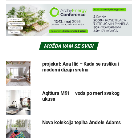
MOŽDA VAM SE SVIDI
projekat: Ana Ilić – Kada se rustika i
moderni dizajn sretnu
Aqittura M91 – voda po meri svakog
ukusa
Nova kolekcija tepiha Anđele Adams