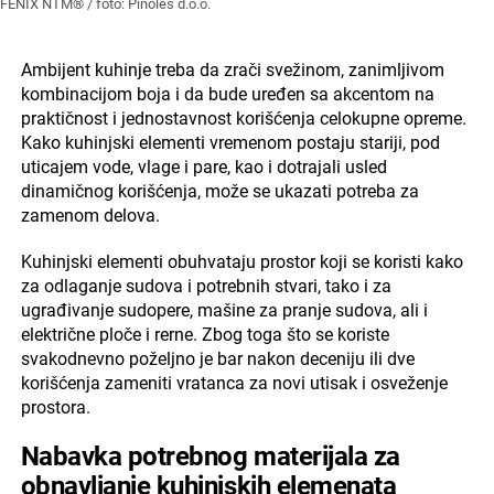
FENIX NTM® / foto: Pinoles d.o.o.
Ambijent kuhinje treba da zrači svežinom, zanimljivom
kombinacijom boja i da bude uređen sa akcentom na
praktičnost i jednostavnost korišćenja celokupne opreme.
Kako kuhinjski elementi vremenom postaju stariji, pod
uticajem vode, vlage i pare, kao i dotrajali usled
dinamičnog korišćenja, može se ukazati potreba za
zamenom delova.
Kuhinjski elementi obuhvataju prostor koji se koristi kako
za odlaganje sudova i potrebnih stvari, tako i za
ugrađivanje sudopere, mašine za pranje sudova, ali i
električne ploče i rerne. Zbog toga što se koriste
svakodnevno poželjno je bar nakon deceniju ili dve
korišćenja zameniti vratanca za novi utisak i osveženje
prostora.
Nabavka potrebnog materijala za
obnavljanje kuhinjskih elemenata