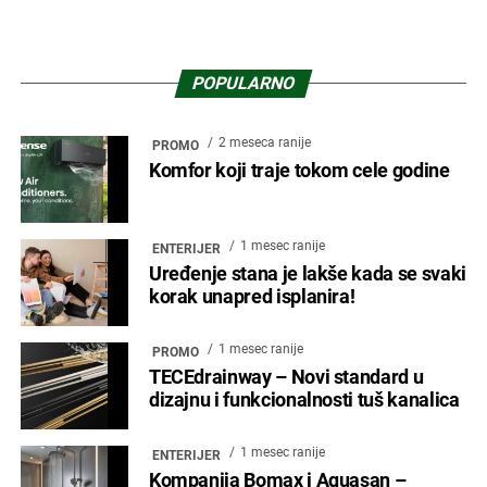
POPULARNO
2 meseca ranije
PROMO
Komfor koji traje tokom cele godine
1 mesec ranije
ENTERIJER
Uređenje stana je lakše kada se svaki
korak unapred isplanira!
1 mesec ranije
PROMO
TECEdrainway – Novi standard u
dizajnu i funkcionalnosti tuš kanalica
1 mesec ranije
ENTERIJER
Kompanija Bomax i Aquasan –