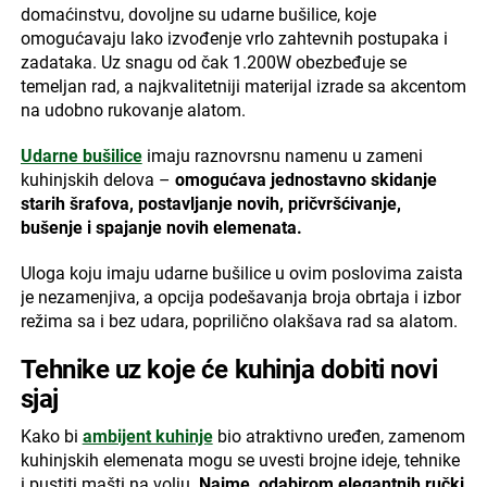
domaćinstvu, dovoljne su udarne bušilice, koje
omogućavaju lako izvođenje vrlo zahtevnih postupaka i
zadataka. Uz snagu od čak 1.200W obezbeđuje se
temeljan rad, a najkvalitetniji materijal izrade sa akcentom
na udobno rukovanje alatom.
Udarne bušilice
imaju raznovrsnu namenu u zameni
kuhinjskih delova –
omogućava jednostavno skidanje
starih šrafova, postavljanje novih, pričvršćivanje,
bušenje i spajanje novih elemenata.
Uloga koju imaju udarne bušilice u ovim poslovima zaista
je nezamenjiva, a opcija podešavanja broja obrtaja i izbor
režima sa i bez udara, poprilično olakšava rad sa alatom.
Tehnike uz koje će kuhinja dobiti novi
sjaj
Kako bi
ambijent kuhinje
bio atraktivno uređen, zamenom
kuhinjskih elemenata mogu se uvesti brojne ideje, tehnike
i pustiti mašti na volju.
Naime, odabirom elegantnih ručki