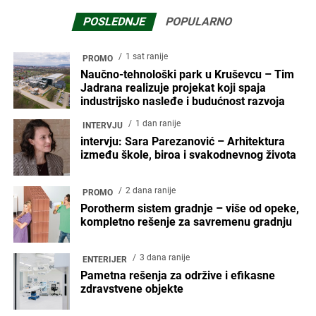
POSLEDNJE
POPULARNO
1 sat ranije
PROMO
Naučno-tehnološki park u Kruševcu – Tim
Jadrana realizuje projekat koji spaja
industrijsko nasleđe i budućnost razvoja
1 dan ranije
INTERVJU
intervju: Sara Parezanović – Arhitektura
između škole, biroa i svakodnevnog života
2 dana ranije
PROMO
Porotherm sistem gradnje – više od opeke,
kompletno rešenje za savremenu gradnju
3 dana ranije
ENTERIJER
Pametna rešenja za održive i efikasne
zdravstvene objekte