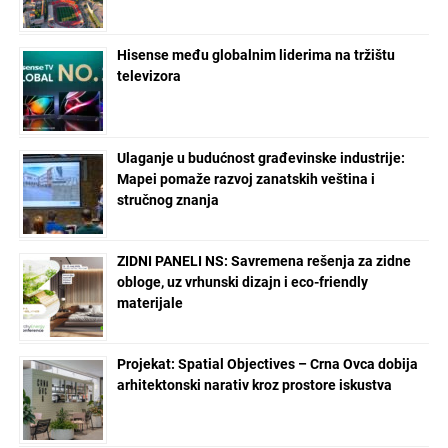
Hisense među globalnim liderima na tržištu
televizora
Ulaganje u budućnost građevinske industrije:
Mapei pomaže razvoj zanatskih veština i
stručnog znanja
ZIDNI PANELI NS: Savremena rešenja za zidne
obloge, uz vrhunski dizajn i eco-friendly
materijale
Projekat: Spatial Objectives – Crna Ovca dobija
arhitektonski narativ kroz prostore iskustva