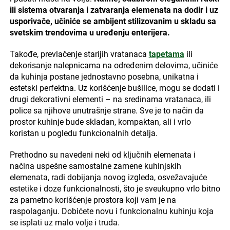
ili sistema otvaranja i zatvaranja elemenata na dodir i uz
usporivače, učiniće se ambijent stilizovanim u skladu sa
svetskim trendovima u uređenju enterijera.
Takođe, prevlačenje starijih vratanaca
tapetama
ili
dekorisanje nalepnicama na određenim delovima, učiniće
da kuhinja postane jednostavno posebna, unikatna i
estetski perfektna. Uz korišćenje bušilice, mogu se dodati i
drugi dekorativni elementi – na sredinama vratanaca, ili
police sa njihove unutrašnje strane. Sve je to način da
prostor kuhinje bude skladan, kompaktan, ali i vrlo
koristan u pogledu funkcionalnih detalja.
Prethodno su navedeni neki od ključnih elemenata i
načina uspešne samostalne zamene kuhinjskih
elemenata, radi dobijanja novog izgleda, osvežavajuće
estetike i doze funkcionalnosti, što je sveukupno vrlo bitno
za pametno korišćenje prostora koji vam je na
raspolaganju. Dobićete novu i funkcionalnu kuhinju koja
se isplati uz malo volje i truda.