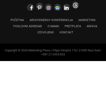
POČETNA
ARCHYENERGY KONFERENCIJA
MARKETING
POSLOVNI ADRESAR
O NAMA
PRETPLATA
ARHIVA
IZDVOJENO
KONTAKT
Copyright © 2024 Marketing Press | Filipa Višnjića 17a | 21000 Novi Sad |
+381.21.6333.824