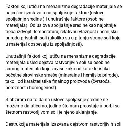
Faktori koji utiču na mehanizme degradacije materijala se
najčešće svrstavaju na spoljašnje faktore (uslove
spoljašnje sredine ) i unutrašnje faktore (osobine
materijala). Od uslova spoljašnje sredine kao najbitnije
treba izdvojiti temperaturu, relativnu vlažnost i hemijsku
prirodu prisutnih soli (ukoliko su u pitanju strane soli koje
u materijal dospevaju iz spoljašnjosti).
Unutrašnji faktori koji utiču na mehanizme degradacije
materijala usled dejstva rastvorljivih soli su osobine
samog materijala koje zavise kako od karakteristika
početne sirovinske smeše (mineralne i hemijske prirode),
tako i od karakteristika finalnog proizvoda (čvrstoća,
poroznost i homogenost).
S obzirom na to da na uslove spoljašnje sredine ne
možemo da utičemo, jedino što nam preostaje u borbi sa
štetnom rastvorljivom soli je njeno uklanjanje.
Destrukcija materijala izazvana dejstvom rastvorljivih soli