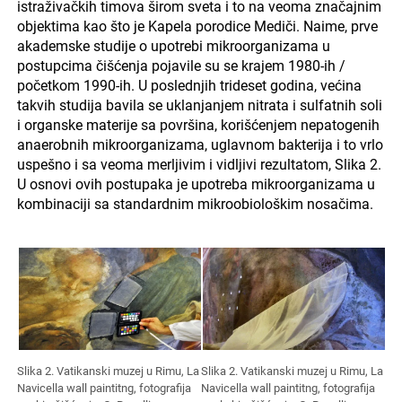
istraživačkih timova širom sveta i to na veoma značajnim
objektima kao što je Kapela porodice Mediči. Naime, prve
akademske studije o upotrebi mikroorganizama u
postupcima čišćenja pojavile su se krajem 1980-ih /
početkom 1990-ih. U poslednjih trideset godina, većina
takvih studija bavila se uklanjanjem nitrata i sulfatnih soli
i organske materije sa površina, korišćenjem nepatogenih
anaerobnih mikroorganizama, uglavnom bakterija i to vrlo
uspešno i sa veoma merljivim i vidljivi rezultatom, Slika 2.
U osnovi ovih postupaka je upotreba mikroorganizama u
kombinaciji sa standardnim mikroobiološkim nosačima.
Slika 2. Vatikanski muzej u Rimu, La
Slika 2. Vatikanski muzej u Rimu, La
Navicella wall paintitng, fotografija
Navicella wall paintitng, fotografija