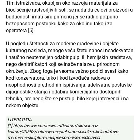
Tim istraživača, okupljen oko razvoja materijala za
biočišćenje rastvorljivih soli, se nada da će ovi proizvodi u
budućnosti imati širu primenu jer se radi o potpuno
bezopasnom postupku kako za okolinu tako i za
operatera [6].
U pogledu štetnosti za moderne građevine i objekte
kulturnog nasleđa, mnogo veću štetu nanosi neadekvatan
i naučno neutemeljen odabir pulpi ili hemijskih sredstava,
nego denitrifikatori koji se inače nalaze u prirodnom
okruženju. Zbog toga je veoma važno podići svest kako
kod konzervatora, tako i kod izvođača radova o
neophodnosti prethodnih ispitivanja, adekvatne postavke
dijagnostike stanja i odabira komercijalno dostupnih
tehnika, pre nego što se pristupi bilo kojoj intervenciji na
nekom objektu.
LITERATURA
[1] https://www.euronews.rs/kultura/aktuelno-iz-
kulture/40582/bakterije-besprekorno-ocistile-mikelandelove-
mermerne-skulpture-u-kapeli-porodice-medici/vest