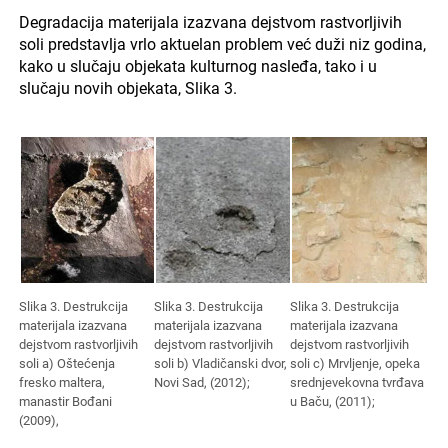
Degradacija materijala izazvana dejstvom rastvorljivih
soli predstavlja vrlo aktuelan problem već duži niz godina,
kako u slučaju objekata kulturnog nasleđa, tako i u
slučaju novih objekata, Slika 3.
Slika 3. Destrukcija
Slika 3. Destrukcija
Slika 3. Destrukcija
materijala izazvana
materijala izazvana
materijala izazvana
dejstvom rastvorljivih
dejstvom rastvorljivih
dejstvom rastvorljivih
soli a) Oštećenja
soli b) Vladičanski dvor,
soli c) Mrvljenje, opeka
fresko maltera,
Novi Sad, (2012);
srednjevekovna tvrđava
manastir Bođani
u Baču, (2011);
(2009),