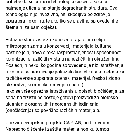
potrebe da se primeni tehnologija čišćenja koja bi
najmanje uticala na stanje degradiranih struktura. Ova
tehnologija nije invazivna, niti škodljiva po zdravlje
operatera i okolinu, te ukoliko se pravilno sprovede nije
štetna ni za sam objekat.
Polazno stanovište za korišćenje vijabilnih ćelija
mikroorganizama u konzervaciji materijala kulturne
baštine je njihova široka rasprostranjenost i sposobnost
kolonizacije različitih vrsta u najrazličitijim okruženjima.
Poslednjih nekoliko godina sprovedeno je niz istraživanja
u kojima se biočišćenje pokazalo kao efikasna metoda za
različite vrste supstrata (stenski materijal, fresko i zidno
slikarstvo, keramički materijali i papir).
Iako se vrše opsežna istraživanja u oblasti biočišćenja, za
sada na tržištu ne postoje gotovi proizvodi za biološko
uklanjanje organskih i neorganskih jedinjenja
(onečišćenja) sa površina različitih materijala.
U okviru evropskog projekta CAPTAN, pod imenom
Napredno čišćenje i zaštita materijalnog kulturnog