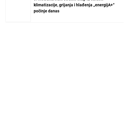
klimatizacije, grijanja i hlađenja „energijA+“
počinje danas
NEWSLETTER ZA VAS
Ime
Email