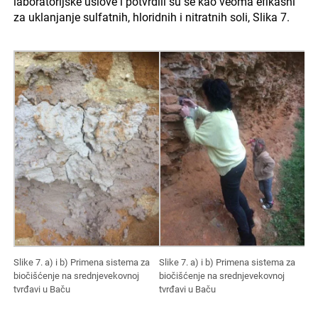
laboratorijske uslove i potvrdili su se kao veoma efikasni
za uklanjanje sulfatnih, hloridnih i nitratnih soli, Slika 7.
Slike 7. a) i b) Primena sistema za
Slike 7. a) i b) Primena sistema za
biočišćenje na srednjevekovnoj
biočišćenje na srednjevekovnoj
tvrđavi u Baču
tvrđavi u Baču