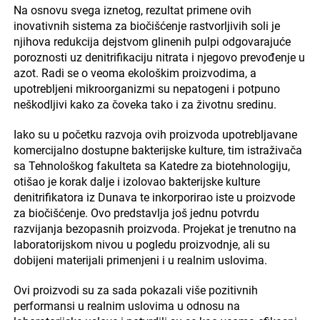
Na osnovu svega iznetog, rezultat primene ovih
inovativnih sistema za biočišćenje rastvorljivih soli je
njihova redukcija dejstvom glinenih pulpi odgovarajuće
poroznosti uz denitrifikaciju nitrata i njegovo prevođenje u
azot. Radi se o veoma ekološkim proizvodima, a
upotrebljeni mikroorganizmi su nepatogeni i potpuno
neškodljivi kako za čoveka tako i za životnu sredinu.
Iako su u početku razvoja ovih proizvoda upotrebljavane
komercijalno dostupne bakterijske kulture, tim istraživača
sa Tehnološkog fakulteta sa Katedre za biotehnologiju,
otišao je korak dalje i izolovao bakterijske kulture
denitrifikatora iz Dunava te inkorporirao iste u proizvode
za biočišćenje. Ovo predstavlja još jednu potvrdu
razvijanja bezopasnih proizvoda. Projekat je trenutno na
laboratorijskom nivou u pogledu proizvodnje, ali su
dobijeni materijali primenjeni i u realnim uslovima.
Ovi proizvodi su za sada pokazali više pozitivnih
performansi u realnim uslovima u odnosu na