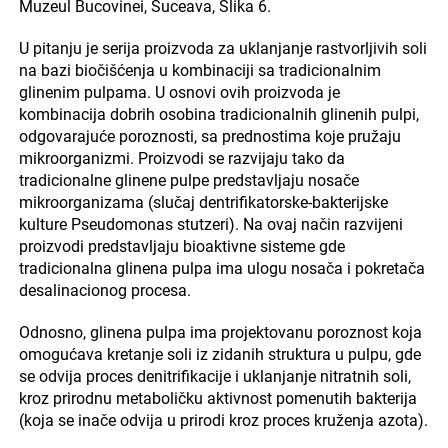
Muzeul Bucovinei, Suceava, Slika 6.
U pitanju je serija proizvoda za uklanjanje rastvorljivih soli
na bazi biočišćenja u kombinaciji sa tradicionalnim
glinenim pulpama. U osnovi ovih proizvoda je
kombinacija dobrih osobina tradicionalnih glinenih pulpi,
odgovarajuće poroznosti, sa prednostima koje pružaju
mikroorganizmi. Proizvodi se razvijaju tako da
tradicionalne glinene pulpe predstavljaju nosače
mikroorganizama (slučaj dentrifikatorske-bakterijske
kulture Pseudomonas stutzeri). Na ovaj način razvijeni
proizvodi predstavljaju bioaktivne sisteme gde
tradicionalna glinena pulpa ima ulogu nosača i pokretača
desalinacionog procesa.
Odnosno, glinena pulpa ima projektovanu poroznost koja
omogućava kretanje soli iz zidanih struktura u pulpu, gde
se odvija proces denitrifikacije i uklanjanje nitratnih soli,
kroz prirodnu metaboličku aktivnost pomenutih bakterija
(koja se inače odvija u prirodi kroz proces kruženja azota).