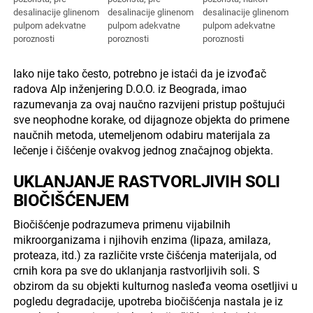
desalinacije glinenom
desalinacije glinenom
desalinacije glinenom
pulpom adekvatne
pulpom adekvatne
pulpom adekvatne
poroznosti
poroznosti
poroznosti
Iako nije tako često, potrebno je istaći da je izvođač
radova Alp inženjering D.O.O. iz Beograda, imao
razumevanja za ovaj naučno razvijeni pristup poštujući
sve neophodne korake, od dijagnoze objekta do primene
naučnih metoda, utemeljenom odabiru materijala za
lečenje i čišćenje ovakvog jednog značajnog objekta.
UKLANJANJE RASTVORLJIVIH SOLI
BIOČIŠĆENJEM
Biočišćenje podrazumeva primenu vijabilnih
mikroorganizama i njihovih enzima (lipaza, amilaza,
proteaza, itd.) za različite vrste čišćenja materijala, od
crnih kora pa sve do uklanjanja rastvorljivih soli. S
obzirom da su objekti kulturnog nasleđa veoma osetljivi u
pogledu degradacije, upotreba biočišćenja nastala je iz