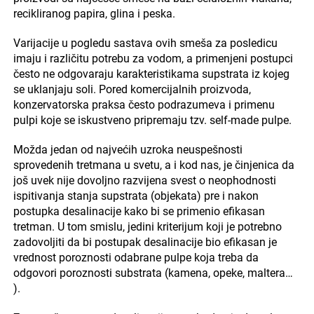
recikliranog papira, glina i peska.
Varijacije u pogledu sastava ovih smeša za posledicu
imaju i različitu potrebu za vodom, a primenjeni postupci
često ne odgovaraju karakteristikama supstrata iz kojeg
se uklanjaju soli. Pored komercijalnih proizvoda,
konzervatorska praksa često podrazumeva i primenu
pulpi koje se iskustveno pripremaju tzv. self-made pulpe.
Možda jedan od najvećih uzroka neuspešnosti
sprovedenih tretmana u svetu, a i kod nas, je činjenica da
još uvek nije dovoljno razvijena svest o neophodnosti
ispitivanja stanja supstrata (objekata) pre i nakon
postupka desalinacije kako bi se primenio efikasan
tretman. U tom smislu, jedini kriterijum koji je potrebno
zadovoljiti da bi postupak desalinacije bio efikasan je
vrednost poroznosti odabrane pulpe koja treba da
odgovori poroznosti substrata (kamena, opeke, maltera…
).