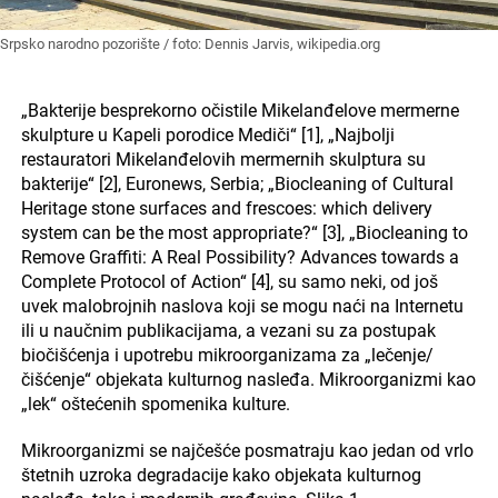
Srpsko narodno pozorište / foto: Dennis Jarvis, wikipedia.org
„Bakterije besprekorno očistile Mikelanđelove mermerne
skulpture u Kapeli porodice Mediči“ [1], „Najbolji
restauratori Mikelanđelovih mermernih skulptura su
bakterije“ [2], Euronews, Serbia; „Biocleaning of Cultural
Heritage stone surfaces and frescoes: which delivery
system can be the most appropriate?“ [3], „Biocleaning to
Remove Graffiti: A Real Possibility? Advances towards a
Complete Protocol of Action“ [4], su samo neki, od još
uvek malobrojnih naslova koji se mogu naći na Internetu
ili u naučnim publikacijama, a vezani su za postupak
biočišćenja i upotrebu mikroorganizama za „lečenje/
čišćenje“ objekata kulturnog nasleđa. Mikroorganizmi kao
„lek“ oštećenih spomenika kulture.
Mikroorganizmi se najčešće posmatraju kao jedan od vrlo
štetnih uzroka degradacije kako objekata kulturnog