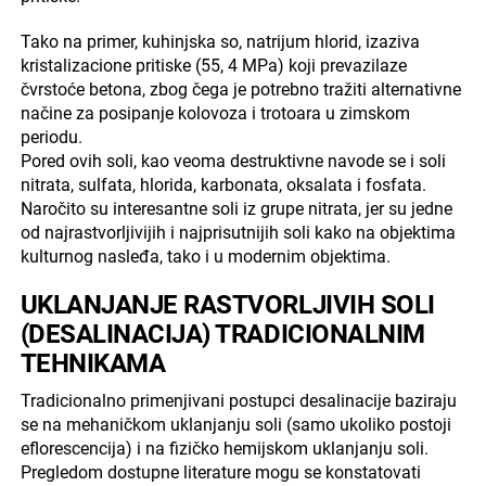
Tako na primer, kuhinjska so, natrijum hlorid, izaziva
kristalizacione pritiske (55, 4 MPa) koji prevazilaze
čvrstoće betona, zbog čega je potrebno tražiti alternativne
načine za posipanje kolovoza i trotoara u zimskom
periodu.
Pored ovih soli, kao veoma destruktivne navode se i soli
nitrata, sulfata, hlorida, karbonata, oksalata i fosfata.
Naročito su interesantne soli iz grupe nitrata, jer su jedne
od najrastvorljivijih i najprisutnijih soli kako na objektima
kulturnog nasleđa, tako i u modernim objektima.
UKLANJANJE RASTVORLJIVIH SOLI
(DESALINACIJA) TRADICIONALNIM
TEHNIKAMA
Tradicionalno primenjivani postupci desalinacije baziraju
se na mehaničkom uklanjanju soli (samo ukoliko postoji
eflorescencija) i na fizičko hemijskom uklanjanju soli.
Pregledom dostupne literature mogu se konstatovati