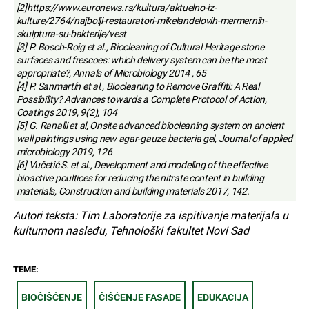
[2]https://www.euronews.rs/kultura/aktuelno-iz-
kulture/2764/najbolji-restauratori-mikelandelovih-mermernih-
skulptura-su-bakterije/vest
[3] P. Bosch-Roig et al., Biocleaning of Cultural Heritage stone
surfaces and frescoes: which delivery system can be the most
appropriate?, Annals of Microbiology 2014 , 65
[4] P. Sanmartín et al., Biocleaning to Remove Graffiti: A Real
Possibility? Advances towards a Complete Protocol of Action,
Coatings 2019, 9(2), 104
[5] G. Ranalli et al, Onsite advanced biocleaning system on ancient
wall paintings using new agar-gauze bacteria gel, Journal of applied
microbiology 2019, 126
[6] Vučetić S. et al., Development and modeling of the effective
bioactive poultices for reducing the nitrate content in building
materials, Construction and building materials 2017, 142.
Autori teksta: Tim Laboratorije za ispitivanje materijala u
kulturnom nasleđu, Tehnološki fakultet Novi Sad
TEME:
BIOČIŠĆENJE
ČIŠĆENJE FASADE
EDUKACIJA