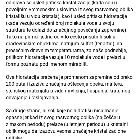
odigrava se usled pritiska kristalizacije (kada soli u
povoljnim vremenskim uslovima iz svog rastvornog oblika
kristališu u vidu kristala), kao i usled pritiska hidratacije
(kada vezuju određeni broj molekula vode u svoju
strukturu te dolazi do značajnog povećanja zapremine).
Tako na primer, jedna od vrlo često prisutnih soli u
građevinskim objektima, natrijum sulfat (tenartid), na
prosečnim dnevnim temperaturama, za naše podneblje,
prilikom hidratacije vezuje 10 molekula vode i prelazi u
formu poznatu pod imenom mirabilit.
Ova hidratacija praćena je promenom zapremine od preko
200 puta i izaziva značajna oštećenja opeka, maltera,
stenskog materijala u vidu mrvljenja, ljuspanja, kraternog
odvajanja i raslojavanja.
Sa druge strane, ni soli koje ne hidratišu nisu manje
opasne jer kad iz svog rastvornog oblika (najčešće u
zimskom periodu) prelaze (u letnjem periodu) u kristalni
oblik mogu da izazovu veoma značajne kristalizacione
pritiske.