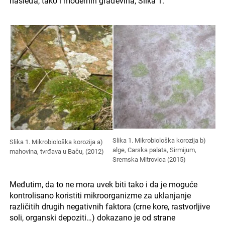
nasleđa, tako i modernih građevina, Slika 1.
Slika 1. Mikrobiološka korozija b)
Slika 1. Mikrobiološka korozija a)
alge, Carska palata, Sirmijum,
mahovina, tvrđava u Baču, (2012)
Sremska Mitrovica (2015)
Međutim, da to ne mora uvek biti tako i da je moguće
kontrolisano koristiti mikroorganizme za uklanjanje
različitih drugih negativnih faktora (crne kore, rastvorljive
soli, organski depoziti…) dokazano je od strane