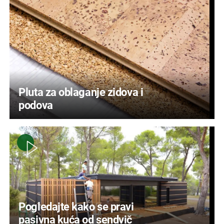
Pluta za oblaganje zidova i
podova
Pogledajte kako se pravi
pasivna kuća od sendvič