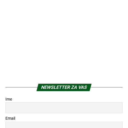
ACO Green City – Grad sunđera
3 meseca ranije
BUDUĆNOST
Digitalni blizanci (Digital Twins) –
Nova dimenzija planiranja u
građevinarstvu i urbanizmu
1 sedmica ranije
PROMO
Aling Entry – Nova generacija IP
video interfon sistema za savremenu
arhitekturu
2 meseca ranije
BUDUĆNOST
Digitalizujte svoj projekat uz pametni
energetski menadžment