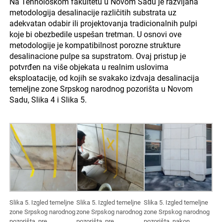
Na Tehnološkom fakultetu u Novom Sadu je razvijana
metodologija desalinacije različitih substrata uz
adekvatan odabir ili projektovanja tradicionalnih pulpi
koje bi obezbedile uspešan tretman. U osnovi ove
metodologije je kompatibilnost porozne strukture
desalinacione pulpe sa supstratom. Ovaj pristup je
potvrđen na više objekata u realnim uslovima
eksploatacije, od kojih se svakako izdvaja desalinacija
temeljne zone Srpskog narodnog pozorišta u Novom
Sadu, Slika 4 i Slika 5.
Slika 5. Izgled temeljne
Slika 5. Izgled temeljne
Slika 5. Izgled temeljne
zone Srpskog narodnog
zone Srpskog narodnog
zone Srpskog narodnog
pozorišta, pre
pozorišta, pre
pozorišta, nakon