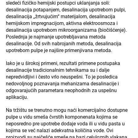
sledeći fizičko hemijski postupci uklanjanja soli:
desalinacija potapanjem, desalinacija upotrebom pulpi,
desalinacija „žrtvujućim“ materijalom, desalinacija
hemijskom impregnacijom, aktivna elektroosmoza i
desalinacija upotrebom mikroorganizama (biočišćenje).
Poslednja je najmanje upotrebljavana metoda
desalinacije. Od svih nabrojanih metoda, desalinacija
upotrebom pulpe je najšire primenjivana metoda.
Iako je u širokoj primeni, rezultati primene postupaka
desalinacije tradicionalnim tehnikama su i dalje
nepredvidljivi i često vrlo neuspešni. To je posledica
nedovoljnog poznavanja mehanizama desalinacije i
odgovarajućih parametara neophodnih za uspešnu
aplikaciju.
Na tržištu se trenutno mogu naći komercijalno dostupne
pulpe u vidu smeša čvrstih komponenata kojima se
neposredno pre upotrebe dodaje voda ili u vidu pasta u
kojima se već nalazi adekvatna količina vode. Ovi
proizvodi su najčešće smeše na bazi celuloznih vlakana,