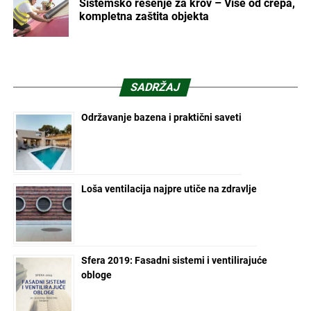
Sistemsko rešenje za krov – Više od crepa,
kompletna zaštita objekta
SADRŽAJ
Održavanje bazena i praktični saveti
Loša ventilacija najpre utiče na zdravlje
Sfera 2019: Fasadni sistemi i ventilirajuće
obloge