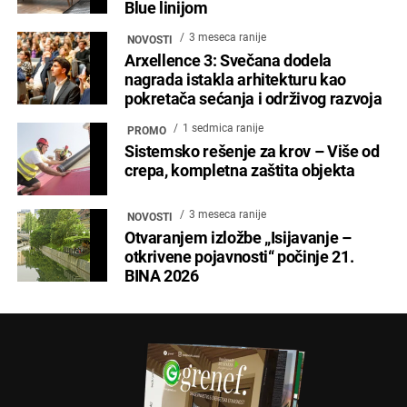
Blue linijom
3 meseca ranije
NOVOSTI
Arxellence 3: Svečana dodela
nagrada istakla arhitekturu kao
pokretača sećanja i održivog razvoja
1 sedmica ranije
PROMO
Sistemsko rešenje za krov – Više od
crepa, kompletna zaštita objekta
3 meseca ranije
NOVOSTI
Otvaranjem izložbe „Isijavanje –
otkrivene pojavnosti“ počinje 21.
BINA 2026