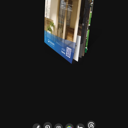
POČETNA
ARCHYENERGY KONFERENCIJA
MARKETING
POSLOVNI ADRESAR
O NAMA
PRETPLATA
ARHIVA