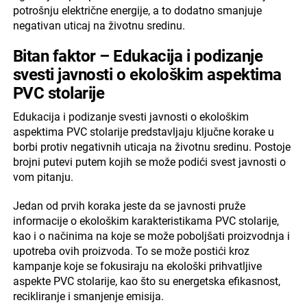
potrošnju električne energije, a to dodatno smanjuje
negativan uticaj na životnu sredinu.
Bitan faktor – Edukacija i podizanje
svesti javnosti o ekološkim aspektima
PVC stolarije
Edukacija i podizanje svesti javnosti o ekološkim
aspektima PVC stolarije predstavljaju ključne korake u
borbi protiv negativnih uticaja na životnu sredinu. Postoje
brojni putevi putem kojih se može podići svest javnosti o
vom pitanju.
Jedan od prvih koraka jeste da se javnosti pruže
informacije o ekološkim karakteristikama PVC stolarije,
kao i o načinima na koje se može poboljšati proizvodnja i
upotreba ovih proizvoda. To se može postići kroz
kampanje koje se fokusiraju na ekološki prihvatljive
aspekte PVC stolarije, kao što su energetska efikasnost,
recikliranje i smanjenje emisija.