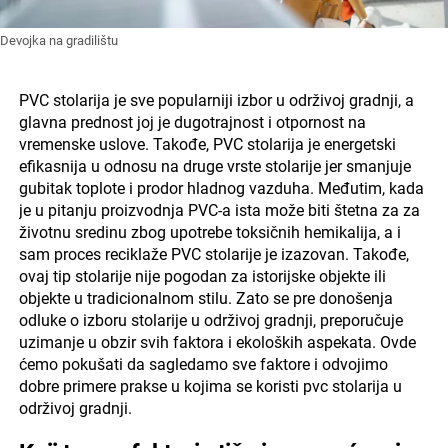
Devojka na gradilištu
PVC stolarija je sve popularniji izbor u održivoj gradnji, a
glavna prednost joj je dugotrajnost i otpornost na
vremenske uslove. Takođe, PVC stolarija je energetski
efikasnija u odnosu na druge vrste stolarije jer smanjuje
gubitak toplote i prodor hladnog vazduha. Međutim, kada
je u pitanju proizvodnja PVC-a ista može biti štetna za za
životnu sredinu zbog upotrebe toksičnih hemikalija, a i
sam proces reciklaže PVC stolarije je izazovan. Takođe,
ovaj tip stolarije nije pogodan za istorijske objekte ili
objekte u tradicionalnom stilu. Zato se pre donošenja
odluke o izboru stolarije u održivoj gradnji, preporučuje
uzimanje u obzir svih faktora i ekoloških aspekata. Ovde
ćemo pokušati da sagledamo sve faktore i odvojimo
dobre primere prakse u kojima se koristi pvc stolarija u
održivoj gradnji.