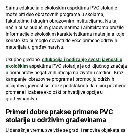
Sama edukacija o ekološkim aspektima PVC stolarije
može biti deo obrazovnih programa u školama,
fakultetima i drugim obrazovnim institucijama. Na taj
način bi se budućim građevinarima i arhitektama pružile
informacije o ekološkim karakteristikama materijala koje
koriste, što bi moglo dovesti do veće primene održivih
materijala u građevinarstvu.
Ukupno gledano,
edukacija i podizanje svesti javnosti o
ekološkim
aspektima PVC stolarije je od ključnog značaja
u borbi protiv negativnih uticaja na životnu sredinu. Kroz
kampanje, obrazovne programe i promociju održivih
inicijativa, javnost se može podstaknuti da učini pozitivne
promene i izabere ekološki prihvatljive opcije u
građevinarstvu.
Primeri dobre prakse primene PVC
stolarije u održivim građevinama
U današnje vreme, sve više se gradi i renovira objekata sa