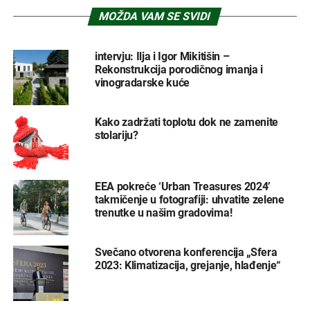
MOŽDA VAM SE SVIDI
intervju: Ilja i Igor Mikitišin –
Rekonstrukcija porodičnog imanja i
vinogradarske kuće
Kako zadržati toplotu dok ne zamenite
stolariju?
EEA pokreće ‘Urban Treasures 2024’
takmičenje u fotografiji: uhvatite zelene
trenutke u našim gradovima!
Svečano otvorena konferencija „Sfera
2023: Klimatizacija, grejanje, hlađenje“