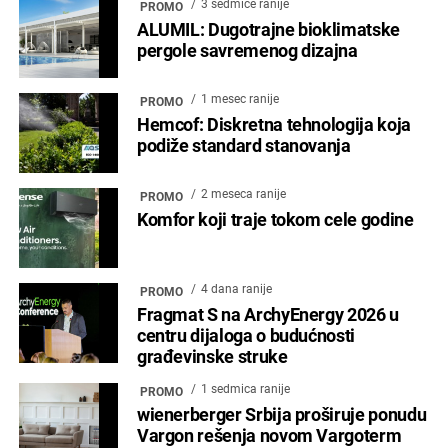
3 sedmice ranije
PROMO
ALUMIL: Dugotrajne bioklimatske
pergole savremenog dizajna
1 mesec ranije
PROMO
Hemcof: Diskretna tehnologija koja
podiže standard stanovanja
2 meseca ranije
PROMO
Komfor koji traje tokom cele godine
4 dana ranije
PROMO
Fragmat S na ArchyEnergy 2026 u
centru dijaloga o budućnosti
građevinske struke
1 sedmica ranije
PROMO
wienerberger Srbija proširuje ponudu
Vargon rešenja novom Vargoterm