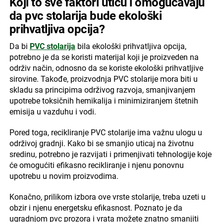
Koji to sve faktori utiču i omogućavaju
da pvc stolarija bude ekološki
prihvatljiva opcija?
Da bi
PVC stolarija
bila ekološki prihvatljiva opcija,
potrebno je da se koristi materijal koji je proizveden na
održiv način, odnosno da se koriste ekološki prihvatljive
sirovine. Takođe, proizvodnja PVC stolarije mora biti u
skladu sa principima održivog razvoja, smanjivanjem
upotrebe toksičnih hemikalija i minimiziranjem štetnih
emisija u vazduhu i vodi.
Pored toga, recikliranje PVC stolarije ima važnu ulogu u
održivoj gradnji. Kako bi se smanjio uticaj na životnu
sredinu, potrebno je razvijati i primenjivati tehnologije koje
će omogućiti efikasno recikliranje i njenu ponovnu
upotrebu u novim proizvodima.
Konačno, prilikom izbora ove vrste stolarije, treba uzeti u
obzir i njenu energetsku efikasnost. Poznato je da
ugradnjom pvc prozora i vrata možete znatno smanjiti