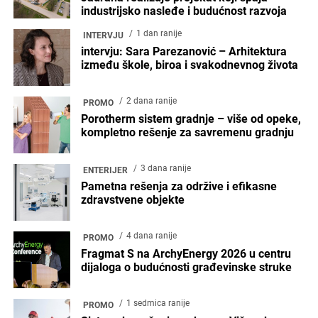
industrijsko nasleđe i budućnost razvoja
1 dan ranije
INTERVJU
intervju: Sara Parezanović – Arhitektura
između škole, biroa i svakodnevnog života
2 dana ranije
PROMO
Porotherm sistem gradnje – više od opeke,
kompletno rešenje za savremenu gradnju
3 dana ranije
ENTERIJER
Pametna rešenja za održive i efikasne
zdravstvene objekte
4 dana ranije
PROMO
Fragmat S na ArchyEnergy 2026 u centru
dijaloga o budućnosti građevinske struke
1 sedmica ranije
PROMO