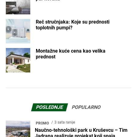
Reč stručnjaka: Koje su prednosti
toplotnih pumpi?
Montažne kuće cena kao velika
prednost
POSLEDNJE
POPULARNO
3 sata ranije
PROMO
Naučno-tehnološki park u Kruševcu – Tim
Jadrana realizuje projekat koji spaja