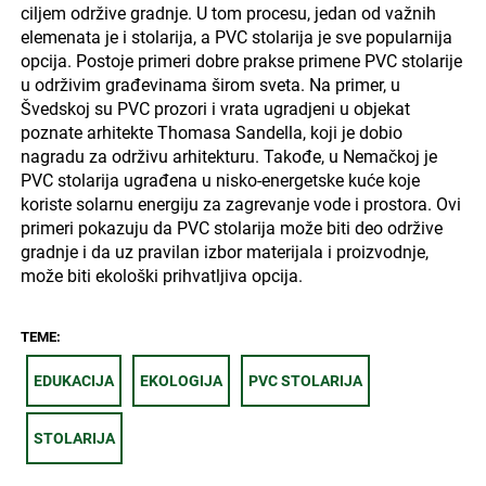
ciljem održive gradnje. U tom procesu, jedan od važnih
elemenata je i stolarija, a PVC stolarija je sve popularnija
opcija. Postoje primeri dobre prakse primene PVC stolarije
u održivim građevinama širom sveta. Na primer, u
Švedskoj su PVC prozori i vrata ugradjeni u objekat
poznate arhitekte Thomasa Sandella, koji je dobio
nagradu za održivu arhitekturu. Takođe, u Nemačkoj je
PVC stolarija ugrađena u nisko-energetske kuće koje
koriste solarnu energiju za zagrevanje vode i prostora. Ovi
primeri pokazuju da PVC stolarija može biti deo održive
gradnje i da uz pravilan izbor materijala i proizvodnje,
može biti ekološki prihvatljiva opcija.
TEME:
EDUKACIJA
EKOLOGIJA
PVC STOLARIJA
STOLARIJA