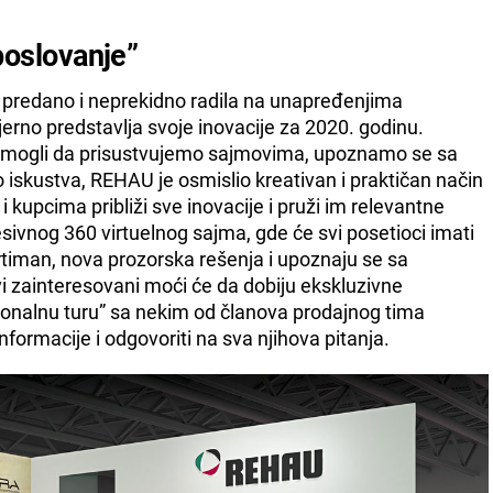
 poslovanje”
 predano i neprekidno radila na unapređenjima
erno predstavlja svoje inovacije za 2020. godinu.
o mogli da prisustvujemo sajmovima, upoznamo se sa
iskustva, REHAU je osmislio kreativan i praktičan način
i kupcima približi sve inovacije i pruži im relevantne
esivnog 360 virtuelnog sajma, gde će svi posetioci imati
ortiman, nova prozorska rešenja i upoznaju se sa
i zainteresovani moći će da dobiju ekskluzivne
rsonalnu turu” sa nekim od članova prodajnog tima
informacije i odgovoriti na sva njihova pitanja.