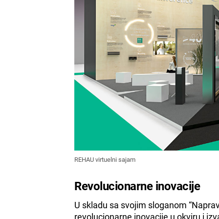
REHAU virtuelni sajam
Revolucionarne inovacije
U skladu sa svojim sloganom “Napravi 
revolucionarne inovacije u okviru i izv