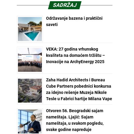
SADRŽAJ
Održavanje bazena i praktični
saveti
VEKA: 27 godina vrhunskog
kvaliteta na domaćem tržištu –
Inovacije na ArchyEnergy 2025
Zaha Hadid Architects i Bureau
Cube Partners pobednici konkursa
za idejno rešenje Muzeja Nikole
Tesle u Fabrici hartije Milana Vape
Otvoren 56. Beogradski sajam
nameštaja. Ljajić: Sajam
nameštaja, u svakom pogledu,
svake godine napreduje