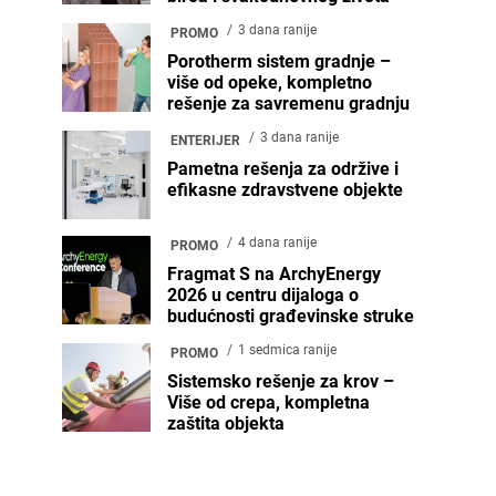
3 dana ranije
PROMO
Porotherm sistem gradnje –
više od opeke, kompletno
rešenje za savremenu gradnju
3 dana ranije
ENTERIJER
Pametna rešenja za održive i
efikasne zdravstvene objekte
4 dana ranije
PROMO
Fragmat S na ArchyEnergy
2026 u centru dijaloga o
budućnosti građevinske struke
1 sedmica ranije
PROMO
Sistemsko rešenje za krov –
Više od crepa, kompletna
zaštita objekta