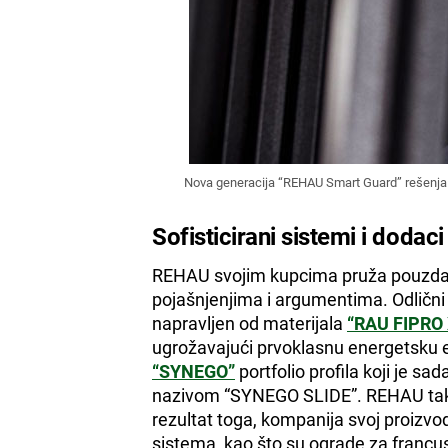
Nova generacija “REHAU Smart Guard” rešenja
Sofisticirani sistemi i dodaci
REHAU svojim kupcima pruža pouzdan
pojašnjenjima i argumentima. Odlični 
napravljen od materijala
“RAU FIPRO 
ugrožavajući prvoklasnu energetsku ef
“SYNEGO”
portfolio profila koji je 
nazivom “SYNEGO SLIDE”. REHAU tako
rezultat toga, kompanija svoj proizvo
sistema, kao što su ograde za francu