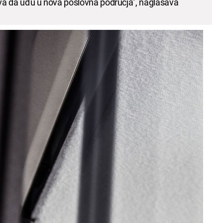
a da uđu u nova poslovna područja”, naglašava