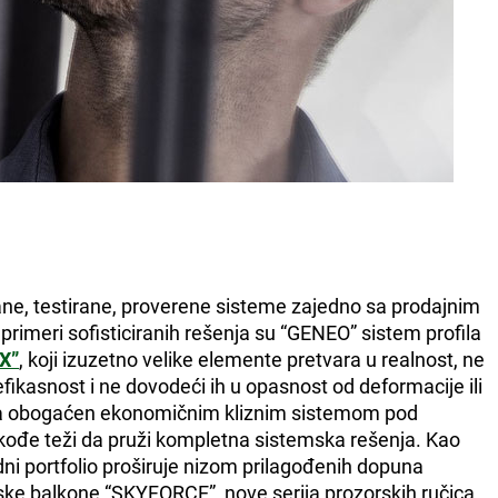
e, testirane, proverene sisteme zajedno sa prodajnim
primeri sofisticiranih rešenja su “GENEO” sistem profila
X”
, koji izuzetno velike elemente pretvara u realnost, ne
ikasnost i ne dovodeći ih u opasnost od deformacije ili
sada obogaćen ekonomičnim kliznim sistemom pod
đe teži da pruži kompletna sistemska rešenja. Kao
dni portfolio proširuje nizom prilagođenih dopuna
ske balkone “SKYFORCE”, nove serija prozorskih ručica