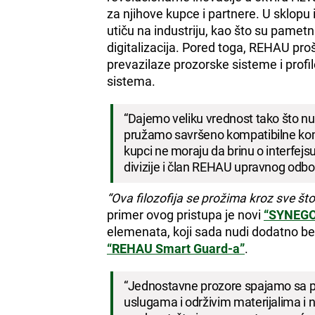
za njihove kupce i partnere. U sklopu 
utiču na industriju, kao što su pametn
digitalizacija. Pored toga, REHAU pro
prevazilaze prozorske sisteme i profil
sistema.
“Dajemo veliku vrednost tako što n
pružamo savršeno kompatibilne komp
kupci ne moraju da brinu o interfejs
divizije i član REHAU upravnog odbo
“Ova filozofija se prožima kroz sve št
primer ovog pristupa je novi
“SYNEGO
elemenata, koji sada nudi dodatno be
“REHAU Smart Guard-a”
.
“Jednostavne prozore spajamo sa 
uslugama i održivim materijalima i