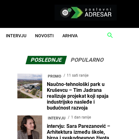
INTERVJU
NOVOSTI
ARHIVA
POSLEDNJE
POPULARNO
11 sati ranije
PROMO
Naučno-tehnološki park u
Kruševcu – Tim Jadrana
realizuje projekat koji spaja
industrijsko nasleđe i
budućnost razvoja
1 dan ranije
INTERVJU
intervju: Sara Parezanović –
Arhitektura između škole,
biroa i svakodnevnog života