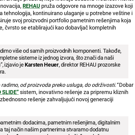
inovacija,
REHAU
pruža odgovore na mnoge izazove koji
a tehnologija, kontinuirano ulaganje u potrebne veštine i
širuje svoj proizvodni portfolio pametnim rešenjima koja
e, čvrsto se etablirajući kao dobavljač kompletnih
udimo više od samih proizvodnih komponenti. Takođe,
letne sisteme iz jednog izvora, što znači da naši
u”
,
izjavio je
Karsten Heuer
, direktor REHAU prozorske
ra.
o radimo, od proizvoda preko usluga, do održivosti.”
Dobar
 SLIDE”
sistem, inovativno rešenje za pripremu kliznih
zbednosno rešenje zahvaljujući novoj generaciji
pametnim dodacima, pametnim rešenjima, digitalnim
 na taj način našim partnerima stvaramo dodatnu