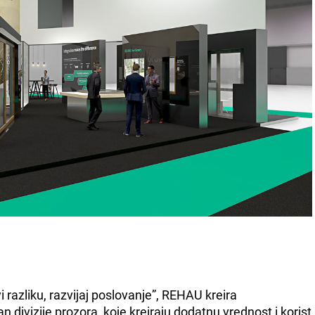
razliku, razvijaj poslovanje”, REHAU kreira
an divizije prozora, koje kreiraju dodatnu vrednost i korist