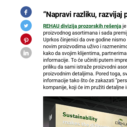
“Napravi razliku, razvijaj
REHAU divizija prozorskih rešenja
je
proizvodnog asortimana i sada premij
Uprkos činjenici da ove godine nism
novim proizvodima uživo i razmenimo 
kako da svojim klijentima, partnerima 
informacije. To će učiniti putem impr
priliku da sami istraže proizvodni as
proizvodnim detaljima. Pored toga, sv
informacije tako što će zakazati “pe
kompanije, koji će im pružiti detaljne 