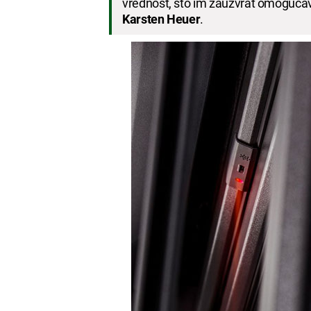
vrednost, što im zauzvrat omogućav
Karsten Heuer
.