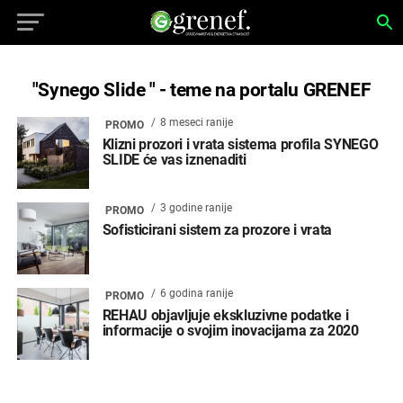
"Synego Slide " - teme na portalu GRENEF
8 meseci ranije
PROMO
Klizni prozori i vrata sistema profila SYNEGO
SLIDE će vas iznenaditi
3 godine ranije
PROMO
Sofisticirani sistem za prozore i vrata
6 godina ranije
PROMO
REHAU objavljuje ekskluzivne podatke i
informacije o svojim inovacijama za 2020