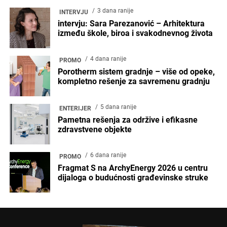
3 dana ranije
INTERVJU
intervju: Sara Parezanović – Arhitektura
između škole, biroa i svakodnevnog života
4 dana ranije
PROMO
Porotherm sistem gradnje – više od opeke,
kompletno rešenje za savremenu gradnju
5 dana ranije
ENTERIJER
Pametna rešenja za održive i efikasne
zdravstvene objekte
6 dana ranije
PROMO
Fragmat S na ArchyEnergy 2026 u centru
dijaloga o budućnosti građevinske struke