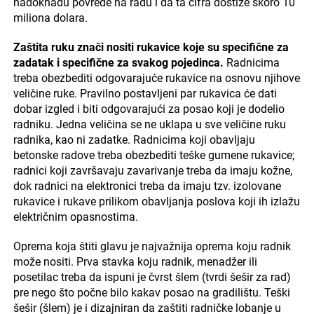
nadoknadu povrede na radu i da ta cifra dostiže skoro 10
miliona dolara.
Zaštita ruku znači nositi rukavice koje su specifične za
zadatak i specifične za svakog pojedinca.
Radnicima
treba obezbediti odgovarajuće rukavice na osnovu njihove
veličine ruke. Pravilno postavljeni par rukavica će dati
dobar izgled i biti odgovarajući za posao koji je dodelio
radniku. Jedna veličina se ne uklapa u sve veličine ruku
radnika, kao ni zadatke. Radnicima koji obavljaju
betonske radove treba obezbediti teške gumene rukavice;
radnici koji završavaju zavarivanje treba da imaju kožne,
dok radnici na elektronici treba da imaju tzv. izolovane
rukavice i rukave prilikom obavljanja poslova koji ih izlažu
električnim opasnostima.
Oprema koja štiti glavu je najvažnija oprema koju radnik
može nositi. Prva stavka koju radnik, menadžer ili
posetilac treba da ispuni je čvrst šlem (tvrdi šešir za rad)
pre nego što počne bilo kakav posao na gradilištu. Teški
šešir (šlem) je i dizajniran da zaštiti radničke lobanje u