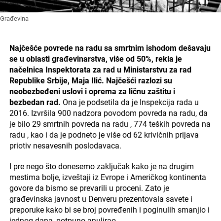
Građevina
Najčešće povrede na radu sa smrtnim ishodom dešavaju
se u oblasti građevinarstva, više od 50%, rekla je
načelnica Inspektorata za rad u Ministarstvu za rad
Republike Srbije, Maja Ilić. Najčešći razlozi su
neobezbeđeni uslovi i oprema za ličnu zaštitu i
bezbedan rad.
Ona je podsetila da je Inspekcija rada u
2016. Izvršila 900 nadzora povodom povreda na radu, da
je bilo 29 smrtnih povreda na radu , 774 teških povreda na
radu , kao i da je podneto je više od 62 krivičnih prijava
priotiv nesavesnih poslodavaca.
I pre nego što donesemo zaključak kako je na drugim
mestima bolje, izveštaji iz Evrope i Američkog kontinenta
govore da bismo se prevarili u proceni. Zato je
građevinska javnost u Denveru prezentovala savete i
preporuke kako bi se broj povređenih i poginulih smanjio i
jednog dana, potpuno anulirao.