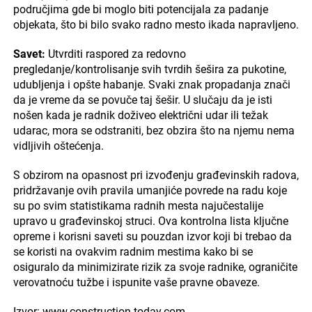
područjima gde bi moglo biti potencijala za padanje
objekata, što bi bilo svako radno mesto ikada napravljeno.
Savet:
Utvrditi raspored za redovno
pregledanje/kontrolisanje svih tvrdih šešira za pukotine,
udubljenja i opšte habanje. Svaki znak propadanja znači
da je vreme da se povuče taj šešir. U slučaju da je isti
nošen kada je radnik doživeo električni udar ili težak
udarac, mora se odstraniti, bez obzira što na njemu nema
vidljivih oštećenja.
S obzirom na opasnost pri izvođenju građevinskih radova,
pridržavanje ovih pravila umanjiće povrede na radu koje
su po svim statistikama radnih mesta najučestalije
upravo u građevinskoj struci. Ova kontrolna lista ključne
opreme i korisni saveti su pouzdan izvor koji bi trebao da
se koristi na ovakvim radnim mestima kako bi se
osiguralo da minimizirate rizik za svoje radnike, ograničite
verovatnoću tužbe i ispunite vaše pravne obaveze.
Izvor: www.construction-today.com