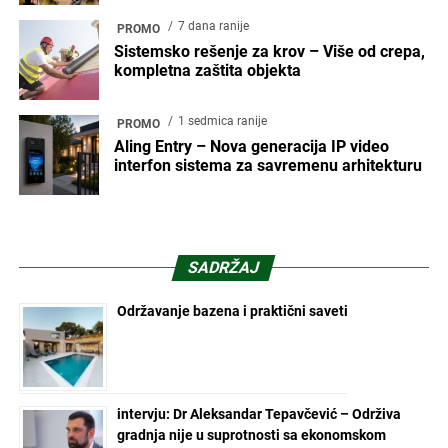
7 dana ranije
PROMO
Sistemsko rešenje za krov – Više od crepa,
kompletna zaštita objekta
1 sedmica ranije
PROMO
Aling Entry – Nova generacija IP video
interfon sistema za savremenu arhitekturu
SADRŽAJ
Održavanje bazena i praktični saveti
intervju: Dr Aleksandar Tepavčević – Održiva
gradnja nije u suprotnosti sa ekonomskom