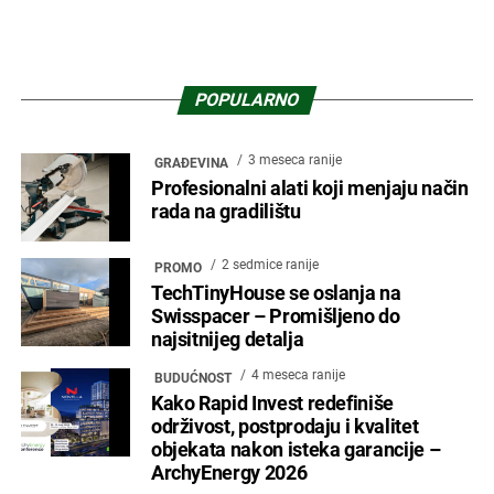
POPULARNO
3 meseca ranije
GRAĐEVINA
Profesionalni alati koji menjaju način
rada na gradilištu
2 sedmice ranije
PROMO
TechTinyHouse se oslanja na
Swisspacer – Promišljeno do
najsitnijeg detalja
4 meseca ranije
BUDUĆNOST
Kako Rapid Invest redefiniše
održivost, postprodaju i kvalitet
objekata nakon isteka garancije –
ArchyEnergy 2026