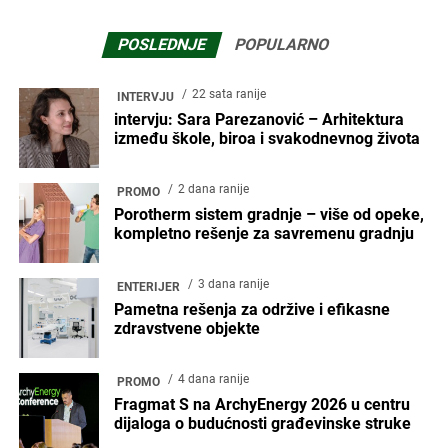
POSLEDNJE
POPULARNO
22 sata ranije
INTERVJU
intervju: Sara Parezanović – Arhitektura
između škole, biroa i svakodnevnog života
2 dana ranije
PROMO
Porotherm sistem gradnje – više od opeke,
kompletno rešenje za savremenu gradnju
3 dana ranije
ENTERIJER
Pametna rešenja za održive i efikasne
zdravstvene objekte
4 dana ranije
PROMO
Fragmat S na ArchyEnergy 2026 u centru
dijaloga o budućnosti građevinske struke