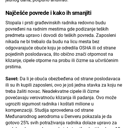
Najčešće povrede i kako ih smanjiti
Stopala i prsti građevinskih radnika redovno budu
povređeni na radnim mestima gde podizanje teških
predmeta upravo i dovodi do teških povreda. Zaposleni
nikada ne bi trebalo da budu na licu mesta bez
odgovarajuće obuće koju je odredila OSHA ili od strane
pojedinih poslodavaca, što obično znači otpornost na
klizanje, cipele otporne na probu ili čizme sa učvršćenim
prstima.
Savet:
Da li je obuća obezbeđena od strane poslodavaca
ili su ih kupili zaposleni, ovo je još jedna stavka za koju ne
treba žaliti novac. Neadekvatne cipele ili čizme
povećavaju verovatnoću klizanja ili padanja. Ovo može
ugroziti sigurnost radnika i koštati milione u
kompenzaciji. Studija sprovedena od strane
Međunarodnog aerodroma u Denveru pokazala je da
gotovo 25% svih potraživanja radnika dolaze upravo za