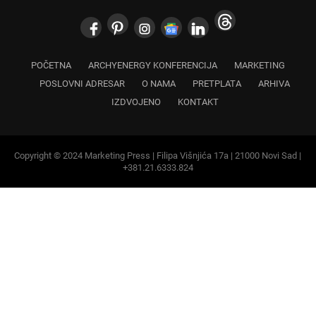
POČETNA
ARCHYENERGY KONFERENCIJA
MARKETING
POSLOVNI ADRESAR
O NAMA
PRETPLATA
ARHIVA
IZDVOJENO
KONTAKT
Copyright © 2024 Marketing Press | Filipa Višnjića 17a | 21000 Novi Sad |
+381.21.6333.824