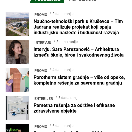
2 dana ranije
PROMO
Naučno-tehnološki park u Kruševcu – Tim
Jadrana realizuje projekat koji spaja
industrijsko nasleđe i budućnost razvoja
3 dana ranije
INTERVJU
intervju: Sara Parezanović – Arhitektura
između škole, biroa i svakodnevnog života
4 dana ranije
PROMO
Porotherm sistem gradnje – više od opeke,
kompletno rešenje za savremenu gradnju
5 dana ranije
ENTERIJER
Pametna rešenja za održive i efikasne
zdravstvene objekte
6 dana ranije
PROMO