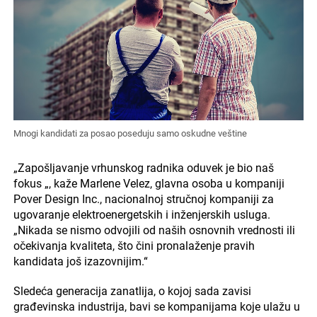
Mnogi kandidati za posao poseduju samo oskudne veštine
„Zapošljavanje vrhunskog radnika oduvek je bio naš
fokus „, kaže Marlene Velez, glavna osoba u kompaniji
Pover Design Inc., nacionalnoj stručnoj kompaniji za
ugovaranje elektroenergetskih i inženjerskih usluga.
„Nikada se nismo odvojili od naših osnovnih vrednosti ili
očekivanja kvaliteta, što čini pronalaženje pravih
kandidata još izazovnijim.“
Sledeća generacija zanatlija, o kojoj sada zavisi
građevinska industrija, bavi se kompanijama koje ulažu u