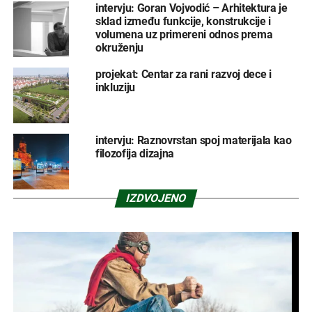
intervju: Goran Vojvodić – Arhitektura je
sklad između funkcije, konstrukcije i
volumena uz primereni odnos prema
okruženju
projekat: Centar za rani razvoj dece i
inkluziju
intervju: Raznovrstan spoj materijala kao
filozofija dizajna
IZDVOJENO