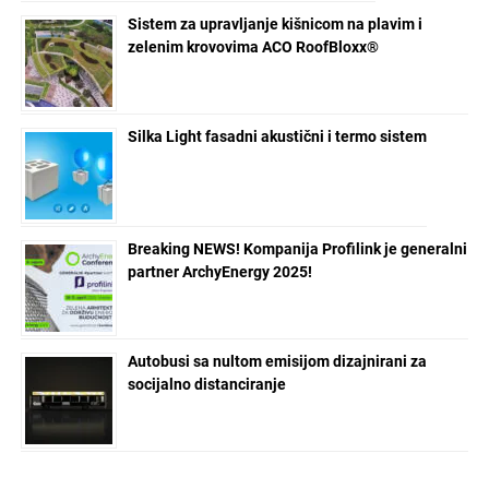
Sistem za upravljanje kišnicom na plavim i
zelenim krovovima ACO RoofBloxx®
Silka Light fasadni akustični i termo sistem
Breaking NEWS! Kompanija Profilink je generalni
partner ArchyEnergy 2025!
Autobusi sa nultom emisijom dizajnirani za
socijalno distanciranje