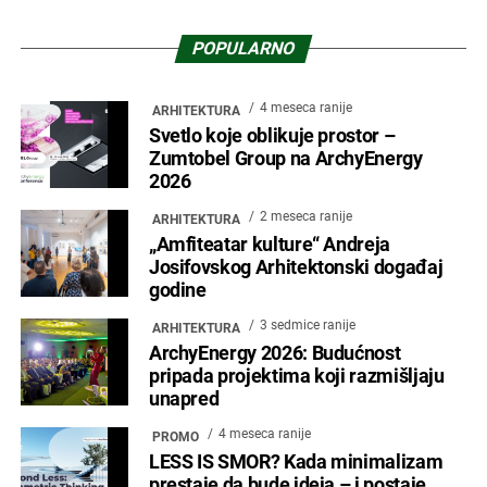
POPULARNO
4 meseca ranije
ARHITEKTURA
Svetlo koje oblikuje prostor –
Zumtobel Group na ArchyEnergy
2026
2 meseca ranije
ARHITEKTURA
„Amfiteatar kulture“ Andreja
Josifovskog Arhitektonski događaj
godine
3 sedmice ranije
ARHITEKTURA
ArchyEnergy 2026: Budućnost
pripada projektima koji razmišljaju
unapred
4 meseca ranije
PROMO
LESS IS SMOR? Kada minimalizam
prestaje da bude ideja – i postaje