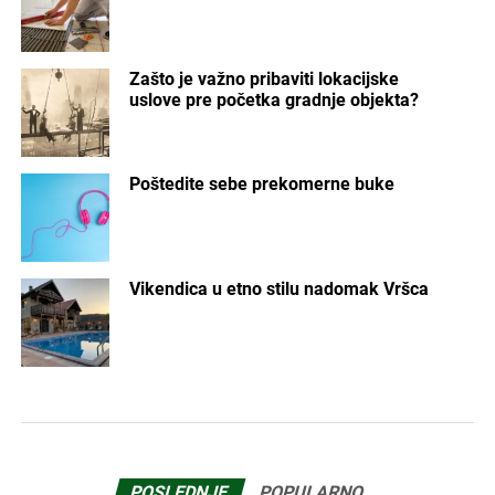
Zašto je važno pribaviti lokacijske
uslove pre početka gradnje objekta?
Poštedite sebe prekomerne buke
Vikendica u etno stilu nadomak Vršca
POSLEDNJE
POPULARNO