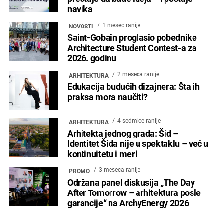
navika
1 mesec ranije
NOVOSTI
Saint-Gobain proglasio pobednike
Architecture Student Contest-a za
2026. godinu
2 meseca ranije
ARHITEKTURA
Edukacija budućih dizajnera: Šta ih
praksa mora naučiti?
4 sedmice ranije
ARHITEKTURA
Arhitekta jednog grada: Šid –
Identitet Šida nije u spektaklu – već u
kontinuitetu i meri
3 meseca ranije
PROMO
Održana panel diskusija „The Day
After Tomorrow – arhitektura posle
garancije“ na ArchyEnergy 2026