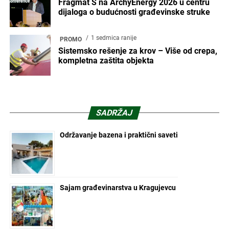
Fragmat S na ArchyEnergy 2026 u centru
dijaloga o budućnosti građevinske struke
1 sedmica ranije
PROMO
Sistemsko rešenje za krov – Više od crepa,
kompletna zaštita objekta
SADRŽAJ
Održavanje bazena i praktični saveti
Sajam građevinarstva u Kragujevcu