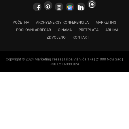
POČETNA
ARCHYENERGY KONFERENCIJA
MARKETING
POSLOVNI ADRESAR
O NAMA
PRETPLATA
ARHIVA
IZDVOJENO
KONTAKT
Copyright © 2024 Marketing Press | Filipa Višnjića 17a | 21000 Novi Sad |
+381.21.6333.824