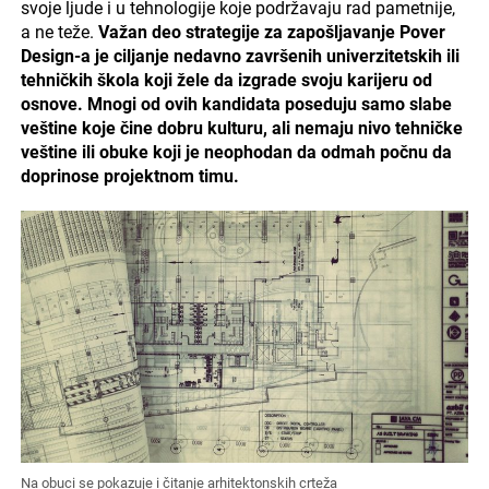
svoje ljude i u tehnologije koje podržavaju rad pametnije,
a ne teže.
Važan deo strategije za zapošljavanje Pover
Design-a je ciljanje nedavno završenih univerzitetskih ili
tehničkih škola koji žele da izgrade svoju karijeru od
osnove. Mnogi od ovih kandidata poseduju samo slabe
veštine koje čine dobru kulturu, ali nemaju nivo tehničke
veštine ili obuke koji je neophodan da odmah počnu da
doprinose projektnom timu.
Na obuci se pokazuje i čitanje arhitektonskih crteža