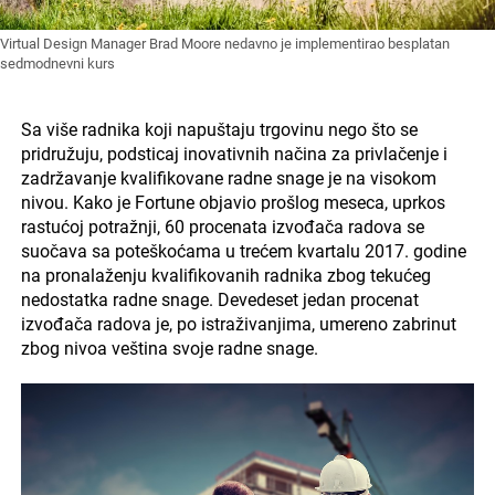
Virtual Design Manager Brad Moore nedavno je implementirao besplatan
sedmodnevni kurs
Sa više radnika koji napuštaju trgovinu nego što se
pridružuju, podsticaj inovativnih načina za privlačenje i
zadržavanje kvalifikovane radne snage je na visokom
nivou. Kako je Fortune objavio prošlog meseca, uprkos
rastućoj potražnji, 60 procenata izvođača radova se
suočava sa poteškoćama u trećem kvartalu 2017. godine
na pronalaženju kvalifikovanih radnika zbog tekućeg
nedostatka radne snage. Devedeset jedan procenat
izvođača radova je, po istraživanjima, umereno zabrinut
zbog nivoa veština svoje radne snage.