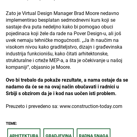
Zato je Virtual Design Manager Brad Moore nedavno
implementirao besplatan sedmodnevni kurs koji se
sastaje dva puta nedeljno kako bi pomogao obuci
pojedinaca koji žele da rade na Pover Design-u, ali još
uvek nemaju tehničke mogućnosti. „Ja ih naučim na
visokom nivou kako graditeljstvo, dizajn i građevinska
industrija funkcionišu, kako čitati arhitektonske,
strukturalne i crteže MEP-a, a šta je očekivanje u našoj
kompaniji“, objasnio je Moore.
Ovo bi trebalo da pokaže rezultate, a nama ostaje da se
nadamo da će se na ovaj način obučavati i radnici u
Srbiji s obzirom da je i kod nas uočen isti problem.
Preuzeto i prevedeno sa: www.construction-today.com
TEME:
ARHITEKTURA
GRADJEVINA
RADNA SNAGA