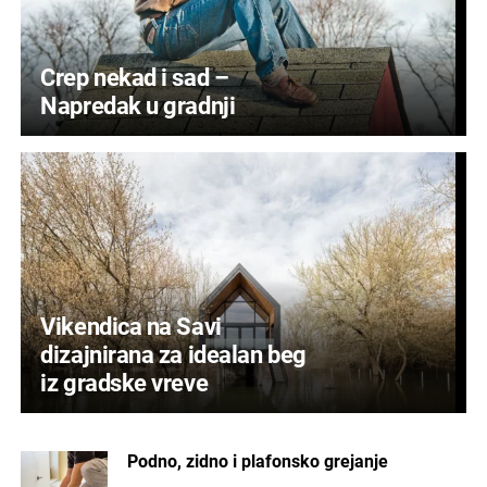
Crep nekad i sad –
Napredak u gradnji
Vikendica na Savi
dizajnirana za idealan beg
iz gradske vreve
Podno, zidno i plafonsko grejanje