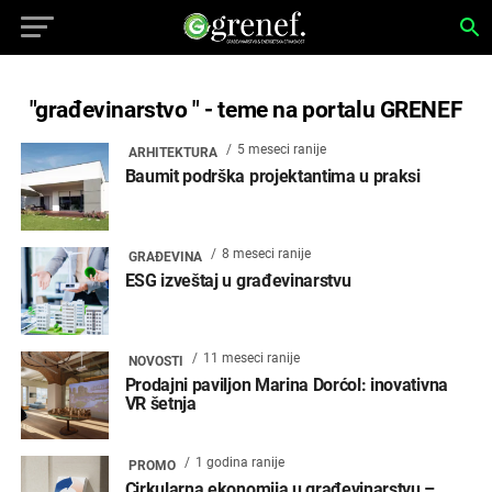
"građevinarstvo " - teme na portalu GRENEF
5 meseci ranije
ARHITEKTURA
Baumit podrška projektantima u praksi
8 meseci ranije
GRAĐEVINA
ESG izveštaj u građevinarstvu
11 meseci ranije
NOVOSTI
Prodajni paviljon Marina Dorćol: inovativna
VR šetnja
1 godina ranije
PROMO
Cirkularna ekonomija u građevinarstvu –