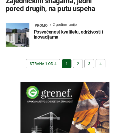
Zajedničkim snagama, jedni
pored drugih, na putu uspeha
2 godine ranije
PROMO
Posvećenost kvalitetu, održivosti i
inovacijama
STRANA 1 OD 4
1
2
3
4