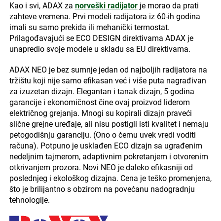
Kao i svi, ADAX za
norveški radijator
je morao da prati
zahteve vremena. Prvi modeli radijatora iz 60-ih godina
imali su samo prekida ili mehanički termostat.
Prilagođavajući se ECO DESIGN direktivama ADAX je
unapredio svoje modele u skladu sa EU direktivama.
ADAX NEO je bez sumnje jedan od najboljih radijatora na
tržištu koji nije samo efikasan već i više puta nagrađivan
za izuzetan dizajn. Elegantan i tanak dizajn, 5 godina
garancije i ekonomičnost čine ovaj proizvod liderom
električnog grejanja. Mnogi su kopirali dizajn praveći
slične grejne uređaje, ali nisu postigli isti kvalitet i nemaju
petogodišnju garanciju. (Ono o čemu uvek vredi voditi
računa). Potpuno je usklađen ECO dizajn sa ugrađenim
nedeljnim tajmerom, adaptivnim pokretanjem i otvorenim
otkrivanjem prozora. Novi NEO je daleko efikasniji od
poslednjeg i ekološkog dizajna. Cena je teško promenjena,
što je brilijantno s obzirom na povećanu nadogradnju
tehnologije.