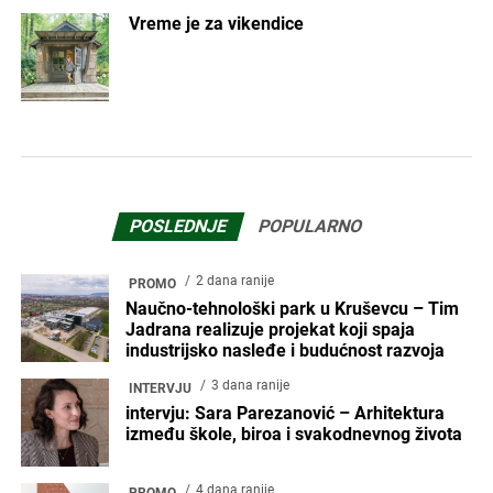
Vreme je za vikendice
POSLEDNJE
POPULARNO
2 dana ranije
PROMO
Naučno-tehnološki park u Kruševcu – Tim
Jadrana realizuje projekat koji spaja
industrijsko nasleđe i budućnost razvoja
3 dana ranije
INTERVJU
intervju: Sara Parezanović – Arhitektura
između škole, biroa i svakodnevnog života
4 dana ranije
PROMO