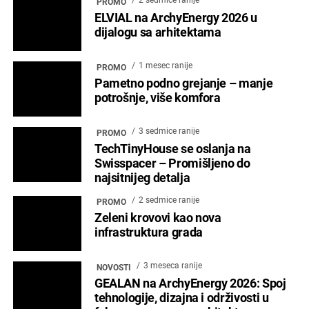
2 sedmice ranije
PROMO
ELVIAL na ArchyEnergy 2026 u
dijalogu sa arhitektama
1 mesec ranije
PROMO
Pametno podno grejanje – manje
potrošnje, više komfora
3 sedmice ranije
PROMO
TechTinyHouse se oslanja na
Swisspacer – Promišljeno do
najsitnijeg detalja
2 sedmice ranije
PROMO
Zeleni krovovi kao nova
infrastruktura grada
3 meseca ranije
NOVOSTI
GEALAN na ArchyEnergy 2026: Spoj
tehnologije, dizajna i održivosti u