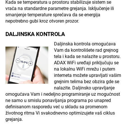
Kada se temperatura u prostoru stabilizuje sistem se
vraća na standardne parametre grejanja. Isključenje ili
smanjenje temperature sprečava da se energija
nepotrebno gubi kroz otvoren prozor.
DALJINSKA KONTROLA
Daljinska kontrola omogućava
Vam da kontrolišete rad grejnog
tela i kada se nalazite u prostoru.
ADAX WiFi uređaji priključuju se
na lokalnu WiFi mrežu i putem
interneta možete upravljati vašim
grejnim telima bez obzira gde se
nalazite. Daljinsko upravljanje
omogućava Vam i nedeljno programiranje uz mogućnost
ne samo u smislu ponavljanja programa po unapred
definisanom rasporedu već u skladu sa promenom
životnog ritma Vi svakodnevno optimizujete vaš ciklus
grejanja.