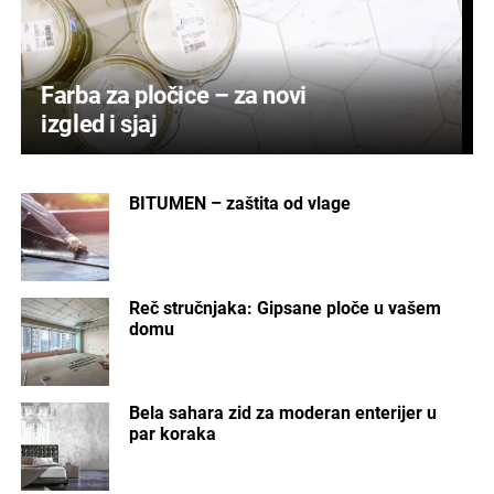
Farba za pločice – za novi
izgled i sjaj
BITUMEN – zaštita od vlage
Reč stručnjaka: Gipsane ploče u vašem
domu
Bela sahara zid za moderan enterijer u
par koraka