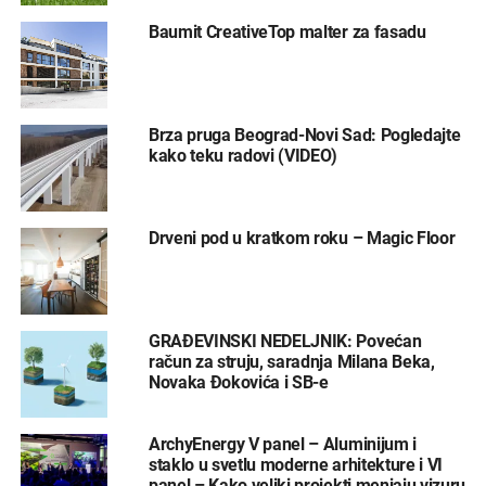
Baumit CreativeTop malter za fasadu
Brza pruga Beograd-Novi Sad: Pogledajte
kako teku radovi (VIDEO)
Drveni pod u kratkom roku – Magic Floor
GRAĐEVINSKI NEDELJNIK: Povećan
račun za struju, saradnja Milana Beka,
Novaka Đokovića i SB-e
ArchyEnergy V panel – Aluminijum i
staklo u svetlu moderne arhitekture i VI
panel – Kako veliki projekti menjaju vizuru