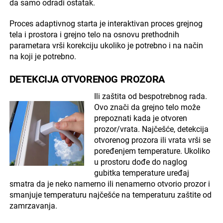
da samo odradi ostatak.
Proces adaptivnog starta je interaktivan proces grejnog
tela i prostora i grejno telo na osnovu prethodnih
parametara vrši korekciju ukoliko je potrebno i na način
na koji je potrebno.
DETEKCIJA OTVORENOG PROZORA
Ili zaštita od bespotrebnog rada.
Ovo znači da grejno telo može
prepoznati kada je otvoren
prozor/vrata. Najčešće, detekcija
otvorenog prozora ili vrata vrši se
poređenjem temperature. Ukoliko
u prostoru dođe do naglog
gubitka temperature uređaj
smatra da je neko namerno ili nenamerno otvorio prozor i
smanjuje temperaturu najčešće na temperaturu zaštite od
zamrzavanja.