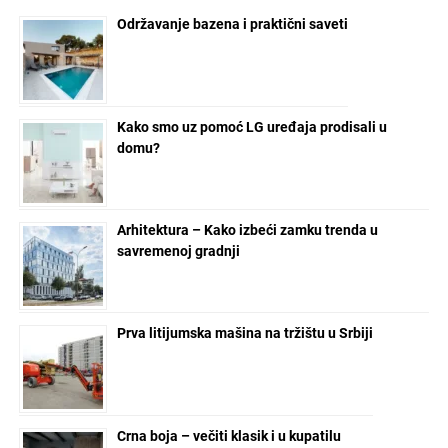
Održavanje bazena i praktični saveti
Kako smo uz pomoć LG uređaja prodisali u
domu?
Arhitektura – Kako izbeći zamku trenda u
savremenoj gradnji
Prva litijumska mašina na tržištu u Srbiji
Crna boja – večiti klasik i u kupatilu