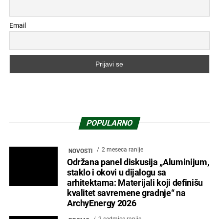
Email
POPULARNO
2 meseca ranije
NOVOSTI
Održana panel diskusija „Aluminijum,
staklo i okovi u dijalogu sa
arhitektama: Materijali koji definišu
kvalitet savremene gradnje“ na
ArchyEnergy 2026