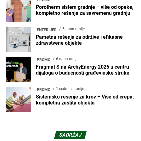
Porotherm sistem gradnje – više od opeke,
kompletno rešenje za savremenu gradnju
5 dana ranije
ENTERIJER
Pametna rešenja za održive i efikasne
zdravstvene objekte
6 dana ranije
PROMO
Fragmat S na ArchyEnergy 2026 u centru
dijaloga o budućnosti građevinske struke
1 sedmica ranije
PROMO
Sistemsko rešenje za krov – Više od crepa,
kompletna zaštita objekta
SADRŽAJ