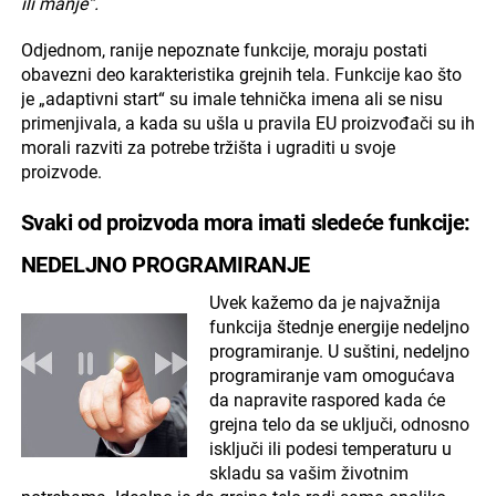
ili manje“.
Odjednom, ranije nepoznate funkcije, moraju postati
obavezni deo karakteristika grejnih tela. Funkcije kao što
je „adaptivni start“ su imale tehnička imena ali se nisu
primenjivala, a kada su ušla u pravila EU proizvođači su ih
morali razviti za potrebe tržišta i ugraditi u svoje
proizvode.
Svaki od proizvoda mora imati sledeće funkcije:
NEDELJNO PROGRAMIRANJE
Uvek kažemo da je najvažnija
funkcija štednje energije nedeljno
programiranje. U suštini, nedeljno
programiranje vam omogućava
da napravite raspored kada će
grejna telo da se uključi, odnosno
isključi ili podesi temperaturu u
skladu sa vašim životnim