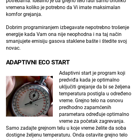
potrebama. Idealno je da grejno telo radi samo onoliko
vremena koliko je potrebno da Vi imate maksimalan
komfor grejanja.
Dobrim programiranjem izbegavate nepotrebno trošenje
energije kada Vam ona nije neophodna i na taj način
smanjujete emisiju gasova staklene bašte i štedite svoj
novac.
ADAPTIVNI ECO START
Adaptivni start je program koji
predviđa kada je optimalno
uključiti grejanje da bi se željena
temperatura postigla u određeno
vreme. Grejno telo na osnovu
predhodno zapamćenih
parametara određuje optimalno
vreme za početak zagrevanja.
Samo zadajte grejnom telu u koje vreme želite da soba
dostigne željenu temperaturu. Onda ostavite grejno telo