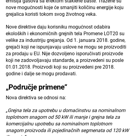
emisija gasova sa efektom staklene bašte. Tražene su
nove mogućnosti koje će smanjiti količinu energije koju
grejalica koristi tokom svog životnog veka.
Nove direktive daju korisniku mogućnost odabira
ekoloških i ekonomičnih grejnih tela Promene LOT20 su
velike za industriju grejanja. Od 1. januara 2018. godine,
grejači koji ne ispunjavaju uslove ne mogu se proizvoditi
za prodaju u EU. Nije dozvoljeno isporučivati proizvode
koji ne zadovoljavaju standarde, a proizvedeni su posle
01.01.2018. Proizvodi koji su proizvedeni pre 2018.
godine i dalje se mogu prodavati.
„Područje primene“
Nova direktiva se odnosi na:
„Grejna tela za upotrebu u domaćinstvu sa nominalnom
toplotnom snagom od 50 kW ili manje i grejna tela za
komercijalnu upotrebu sa nominalnom toplotnom
snagom proizvoda ili pojedinačnih segmenata od 120 kW