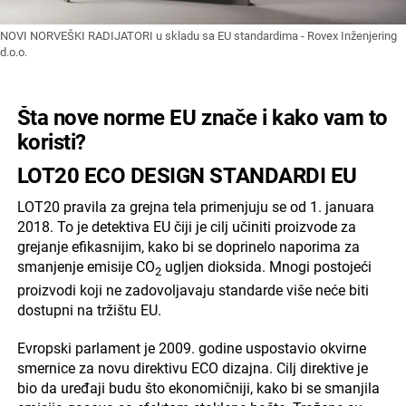
NOVI NORVEŠKI RADIJATORI u skladu sa EU standardima - Rovex Inženjering
d.o.o.
Šta nove norme EU znače i kako vam to
koristi?
LOT20 ECO DESIGN STANDARDI EU
LOT20 pravila za grejna tela primenjuju se od 1. januara
2018. To je detektiva EU čiji je cilj učiniti proizvode za
grejanje efikasnijim, kako bi se doprinelo naporima za
smanjenje emisije CO
ugljen dioksida. Mnogi postojeći
2
proizvodi koji ne zadovoljavaju standarde više neće biti
dostupni na tržištu EU.
Evropski parlament je 2009. godine uspostavio okvirne
smernice za novu direktivu ECO dizajna. Cilj direktive je
bio da uređaji budu što ekonomičniji, kako bi se smanjila