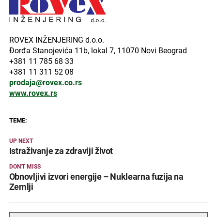
ROVEX INŽENJERING d.o.o.
Đorđa Stanojevića 11b, lokal 7, 11070 Novi Beograd
+381 11 785 68 33
+381 11 311 52 08
prodaja@rovex.co.rs
www.rovex.rs
TEME:
UP NEXT
Istraživanje za zdraviji život
DON'T MISS
Obnovljivi izvori energije – Nuklearna fuzija na
Zemlji