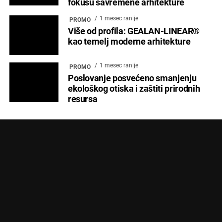
fokusu savremene arhitekture
1 mesec ranije
PROMO
Više od profila: GEALAN-LINEAR®
kao temelj moderne arhitekture
1 mesec ranije
PROMO
Poslovanje posvećeno smanjenju
ekološkog otiska i zaštiti prirodnih
resursa