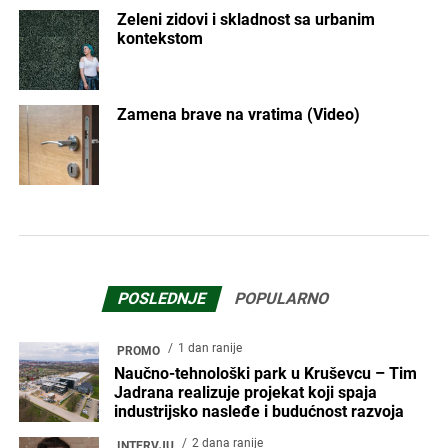
Zeleni zidovi i skladnost sa urbanim
kontekstom
Zamena brave na vratima (Video)
POSLEDNJE
POPULARNO
1 dan ranije
PROMO
Naučno-tehnološki park u Kruševcu – Tim
Jadrana realizuje projekat koji spaja
industrijsko nasleđe i budućnost razvoja
2 dana ranije
INTERVJU