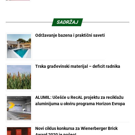
SADRŽAJ
Održavanje bazena i praktični saveti
Trska građevinski materijal – deficit radnika
ALUMIL: Učešće u RecAL projektu za reciklažu
aluminijuma u okviru programa Horizon Evropa
Novi ciklus konkursa za Wienerberger Brick
Award 2020 je počeo!