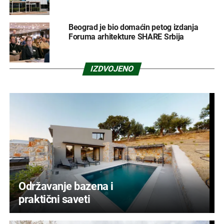
Beograd je bio domaćin petog izdanja
Foruma arhitekture SHARE Srbija
IZDVOJENO
Održavanje bazena i
praktični saveti