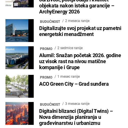
objekata nakon isteka garancije –
ArchyEnergy 2026
2 meseca ranije
BUDUĆNOST
Digitalizujte svoj projekat uz pametni
energetski menadžment
2 sedmice ranije
PROMO
Alumil: Snažan početak 2026. godine
uz visok rast na nivou matične
kompanije i Grupe
1 mesec ranije
PROMO
ACO Green City – Grad sunđera
3 meseca ranije
BUDUĆNOST
Digitalni blizanci (Digital Twins) –
Nova dimenzija planiranja u
građevinarstvu i urbanizmu