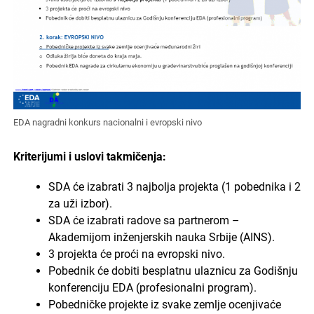
EDA nagradni konkurs nacionalni i evropski nivo
Kriterijumi i uslovi takmičenja:
SDA će izabrati 3 najbolja projekta (1 pobednika i 2
za uži izbor).
SDA će izabrati radove sa partnerom –
Akademijom inženjerskih nauka Srbije (AINS).
3 projekta će proći na evropski nivo.
Pobednik će dobiti besplatnu ulaznicu za Godišnju
konferenciju EDA (profesionalni program).
Pobedničke projekte iz svake zemlje ocenjivaće