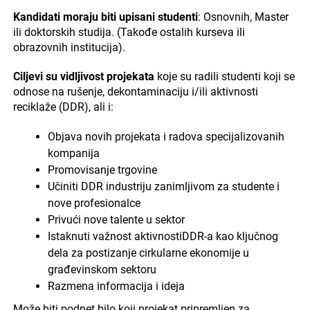
Kandidati moraju biti upisani studenti
: Osnovnih, Master
ili doktorskih studija. (Takođe ostalih kurseva ili
obrazovnih institucija).
Ciljevi su vidljivost projekata
koje su radili studenti koji se
odnose na rušenje, dekontaminaciju i/ili aktivnosti
reciklaže (DDR), ali i:
Objava novih projekata i radova specijalizovanih
kompanija
Promovisanje trgovine
Učiniti DDR industriju zanimljivom za studente i
nove profesionalce
Privući nove talente u sektor
Istaknuti važnost aktivnostiDDR-a kao ključnog
dela za postizanje cirkularne ekonomije u
građevinskom sektoru
Razmena informacija i ideja
Može biti podnet bilo koji projekat pripremljen za