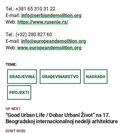
Tel.: +381 65 310 31 22
E-mail:
info@serbiandemolition.org
Web:
https://www.rusenje.rs/
Tel.: (+32) 280 827 60
E-mail:
info@europeandemolition.org
Web:
www.europeandemolition.org
TEME:
GRADJEVINA
GRAĐEVINARSTVO
NAGRADA
PROJEKTI
UP NEXT
“Good Urban Life / Dobar Urbani Život” na 17.
Beogradskoj internacionalnoj nedelji arhitekture
DON'T MISS