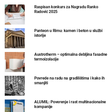
Raspisan konkurs za Nagradu Ranko
Radović 2025
Panteon u Rimu: kamen i beton u službi
istorije
Austrotherm – optimalna debljina fasadne
termoizolacije
Povrede na radu na gradilištima i kako ih
smanjiti
ALUMIL: Poverenje i rast multinacionalne
kompanije