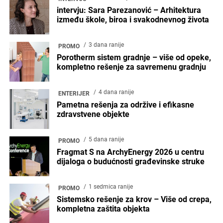
intervju: Sara Parezanović – Arhitektura
između škole, biroa i svakodnevnog života
3 dana ranije
PROMO
Porotherm sistem gradnje – više od opeke,
kompletno rešenje za savremenu gradnju
4 dana ranije
ENTERIJER
Pametna rešenja za održive i efikasne
zdravstvene objekte
5 dana ranije
PROMO
Fragmat S na ArchyEnergy 2026 u centru
dijaloga o budućnosti građevinske struke
1 sedmica ranije
PROMO
Sistemsko rešenje za krov – Više od crepa,
kompletna zaštita objekta