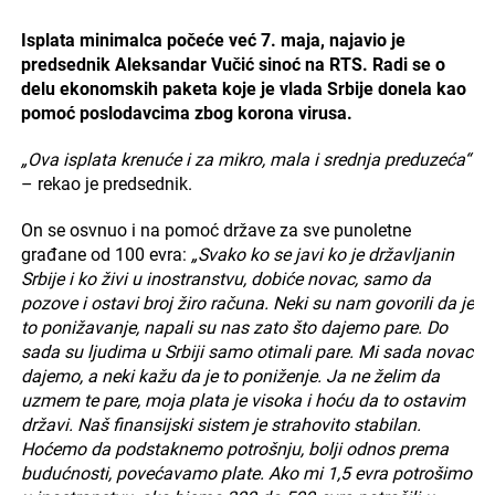
Isplata minimalca počeće već 7. maja, najavio je
predsednik Aleksandar Vučić sinoć na RTS. Radi se o
delu ekonomskih paketa koje je vlada Srbije donela kao
pomoć poslodavcima zbog korona virusa.
„Ova isplata krenuće i za mikro, mala i srednja preduzeća“
– rekao je predsednik.
On se osvnuo i na pomoć države za sve punoletne
građane od 100 evra:
„Svako ko se javi ko je državljanin
Srbije i ko živi u inostranstvu, dobiće novac, samo da
pozove i ostavi broj žiro računa. Neki su nam govorili da je
to ponižavanje, napali su nas zato što dajemo pare. Do
sada su ljudima u Srbiji samo otimali pare. Mi sada novac
dajemo, a neki kažu da je to poniženje. Ja ne želim da
uzmem te pare, moja plata je visoka i hoću da to ostavim
državi. Naš finansijski sistem je strahovito stabilan.
Hoćemo da podstaknemo potrošnju, bolji odnos prema
budućnosti, povećavamo plate. Ako mi 1,5 evra potrošimo