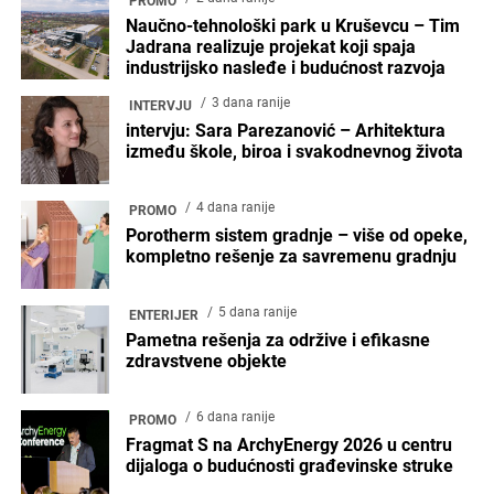
PROMO
Naučno-tehnološki park u Kruševcu – Tim
Jadrana realizuje projekat koji spaja
industrijsko nasleđe i budućnost razvoja
3 dana ranije
INTERVJU
intervju: Sara Parezanović – Arhitektura
između škole, biroa i svakodnevnog života
4 dana ranije
PROMO
Porotherm sistem gradnje – više od opeke,
kompletno rešenje za savremenu gradnju
5 dana ranije
ENTERIJER
Pametna rešenja za održive i efikasne
zdravstvene objekte
6 dana ranije
PROMO
Fragmat S na ArchyEnergy 2026 u centru
dijaloga o budućnosti građevinske struke