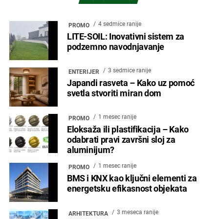
4 sedmice ranije
PROMO
LITE-SOIL: Inovativni sistem za
podzemno navodnjavanje
3 sedmice ranije
ENTERIJER
Japandi rasveta – Kako uz pomoć
svetla stvoriti miran dom
1 mesec ranije
PROMO
Eloksaža ili plastifikacija – Kako
odabrati pravi završni sloj za
aluminijum?
1 mesec ranije
PROMO
BMS i KNX kao ključni elementi za
energetsku efikasnost objekata
3 meseca ranije
ARHITEKTURA