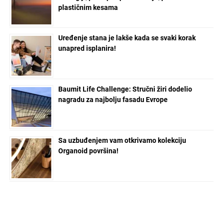
plastičnim kesama
Uređenje stana je lakše kada se svaki korak
unapred isplanira!
Baumit Life Challenge: Stručni žiri dodelio
nagradu za najbolju fasadu Evrope
Sa uzbuđenjem vam otkrivamo kolekciju
Organoid površina!