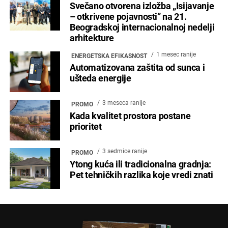
Svečano otvorena izložba „Isijavanje
– otkrivene pojavnosti” na 21.
Beogradskoj internacionalnoj nedelji
arhitekture
1 mesec ranije
ENERGETSKA EFIKASNOST
Automatizovana zaštita od sunca i
ušteda energije
3 meseca ranije
PROMO
Kada kvalitet prostora postane
prioritet
3 sedmice ranije
PROMO
Ytong kuća ili tradicionalna gradnja:
Pet tehničkih razlika koje vredi znati