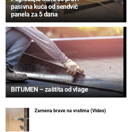
pasivna kuća od sendvič
panela za 5 dana
BITUMEN – zaštita od vlage
Zamena brave na vratima (Video)