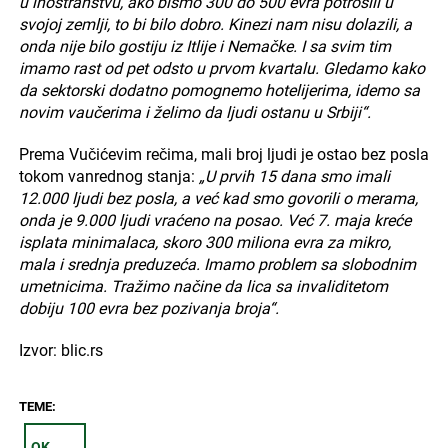
u inostranstvu, ako bismo 300 do 500 evra potrošili u
svojoj zemlji, to bi bilo dobro. Kinezi nam nisu dolazili, a
onda nije bilo gostiju iz Itlije i Nemačke. I sa svim tim
imamo rast od pet odsto u prvom kvartalu. Gledamo kako
da sektorski dodatno pomognemo hotelijerima, idemo sa
novim vaučerima i želimo da ljudi ostanu u Srbiji“.
Prema Vučićevim rečima, mali broj ljudi je ostao bez posla
tokom vanrednog stanja:
„U prvih 15 dana smo imali
12.000 ljudi bez posla, a već kad smo govorili o merama,
onda je 9.000 ljudi vraćeno na posao. Već 7. maja kreće
isplata minimalaca, skoro 300 miliona evra za mikro,
mala i srednja preduzeća. Imamo problem sa slobodnim
umetnicima. Tražimo načine da lica sa invaliditetom
dobiju 100 evra bez pozivanja broja“.
Izvor: blic.rs
TEME:
OK