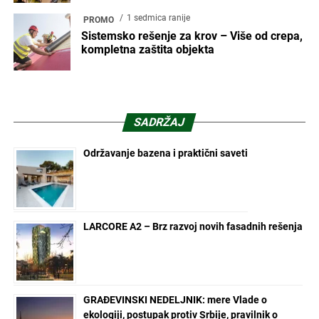
1 sedmica ranije
PROMO
Sistemsko rešenje za krov – Više od crepa,
kompletna zaštita objekta
SADRŽAJ
Održavanje bazena i praktični saveti
LARCORE A2 – Brz razvoj novih fasadnih rešenja
GRAĐEVINSKI NEDELJNIK: mere Vlade o
ekologiji, postupak protiv Srbije, pravilnik o