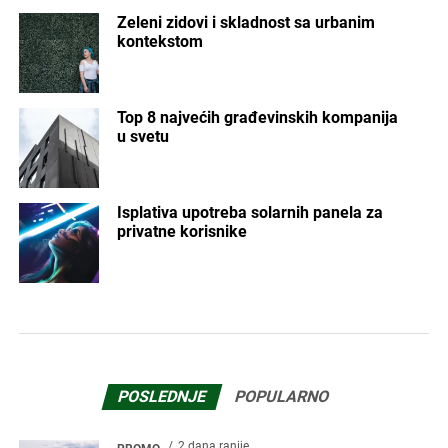
Zeleni zidovi i skladnost sa urbanim
kontekstom
Top 8 najvećih građevinskih kompanija
u svetu
Isplativa upotreba solarnih panela za
privatne korisnike
POSLEDNJE
POPULARNO
2 dana ranije