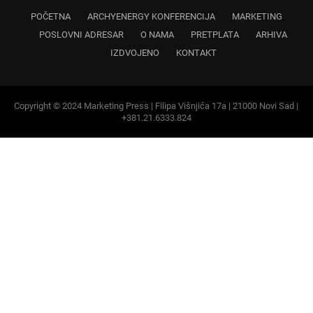
POČETNA
ARCHYENERGY KONFERENCIJA
MARKETING
POSLOVNI ADRESAR
O NAMA
PRETPLATA
ARHIVA
IZDVOJENO
KONTAKT
Copyright © 2024 Marketing Press | Filipa Višnjića 17a | 21000 Novi Sad |
+381.21.6333.824