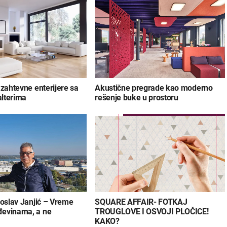
 zahtevne enterijere sa
Akustične pregrade kao moderno
lterima
rešenje buke u prostoru
goslav Janjić – Vreme
SQUARE AFFAIR- FOTKAJ
evinama, a ne
TROUGLOVE I OSVOJI PLOČICE!
KAKO?