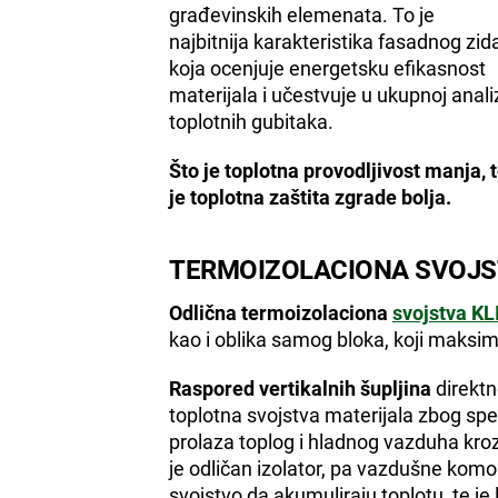
građevinskih elemenata. To je
najbitnija karakteristika fasadnog zid
koja ocenjuje energetsku efikasnost
materijala i učestvuje u ukupnoj anali
toplotnih gubitaka.
Što je toplotna provodljivost manja, 
je toplotna zaštita zgrade bolja.
TERMOIZOLACIONA SVOJ
Odlična termoizolaciona
svojstva K
kao i oblika samog bloka, koji maksi
Raspored vertikalnih šupljina
direktn
toplotna svojstva materijala zbog spe
prolaza toplog i hladnog vazduha kro
je odličan izolator, pa vazdušne komo
svojstvo da akumuliraju toplotu, te je 