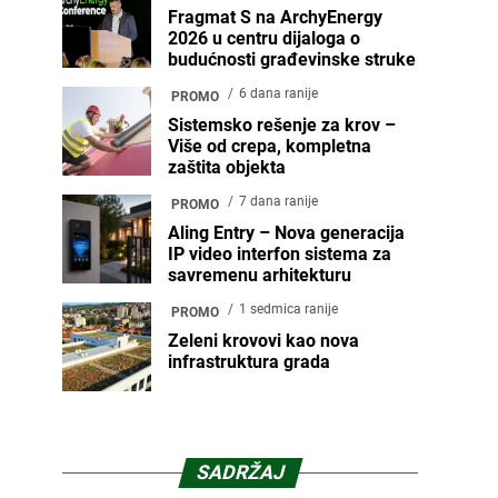
Fragmat S na ArchyEnergy
2026 u centru dijaloga o
budućnosti građevinske struke
6 dana ranije
PROMO
Sistemsko rešenje za krov –
Više od crepa, kompletna
zaštita objekta
7 dana ranije
PROMO
Aling Entry – Nova generacija
IP video interfon sistema za
savremenu arhitekturu
1 sedmica ranije
PROMO
Zeleni krovovi kao nova
infrastruktura grada
SADRŽAJ