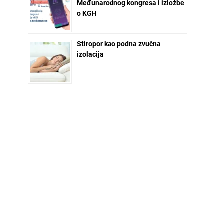
Međunarodnog kongresa i izložbe
o KGH
Stiropor kao podna zvučna
izolacija
NEWSLETTER ZA VAS
Ime