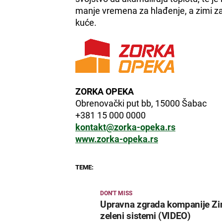
manje vremena za hlađenje, a zimi z
kuće.
ZORKA OPEKA
Obrenovački put bb, 15000 Šabac
+381 15 000 0000
kontakt@zorka-opeka.rs
www.zorka-opeka.rs
TEME:
DON'T MISS
Upravna zgrada kompanije Zi
zeleni sistemi (VIDEO)