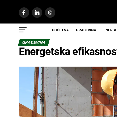
POČETNA
GRAĐEVINA
ENERGE
GRAĐEVINA
Energetska efikasno