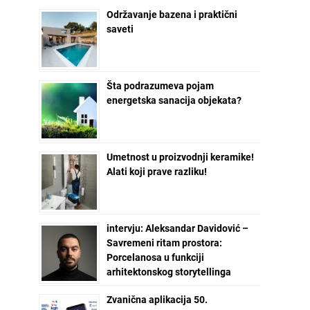
Održavanje bazena i praktični
saveti
Šta podrazumeva pojam
energetska sanacija objekata?
Umetnost u proizvodnji keramike!
Alati koji prave razliku!
intervju: Aleksandar Davidović –
Savremeni ritam prostora:
Porcelanosa u funkciji
arhitektonskog storytellinga
Zvanična aplikacija 50.