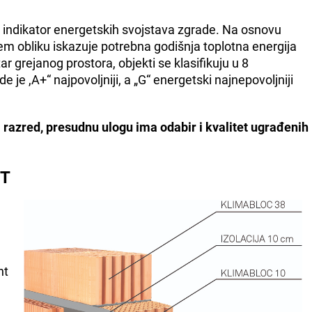
 indikator energetskih svojstava zgrade. Na osnovu
jem obliku iskazuje potrebna godišnja toplotna energija
 grejanog prostora, objekti se klasifikuju u 8
e je ,A+“ najpovoljniji, a „G“ energetski najnepovoljniji
i razred, presudnu ulogu ima odabir i kvalitet ugrađenih
ST
nt