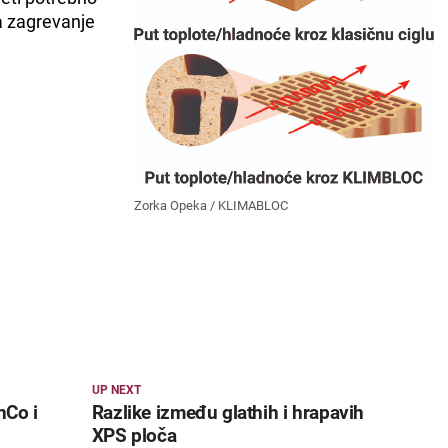
a zagrevanje
Zorka Opeka / KLIMABLOC
UP NEXT
nCo i
Razlike između glathih i hrapavih
XPS ploča