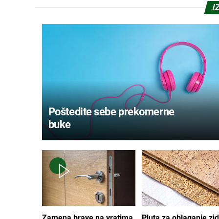
I
Poštedite sebe prekomerne
buke
Zamena brave na vratima
Pluta za oblaganje zi