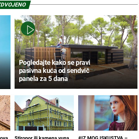
ZDVOJENO
Pogledajte kako se pravi
pasivna kuća od sendvič
panela za 5 dana
dova
Stiropor ili kamena vuna
#IZ MOG ISKUSTVA –