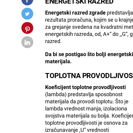
ENERGETSKI RAZRED
Energetski razred zgrade
predstavlja
rezultata proračuna, kojim se u krajn
za grejanje svedena na kvadratni metar
energetskih razreda, od, A+“ do ,,G“, gd
razred.
Da bi se postigao što bolji energetsk
materijala.
TOPLOTNA PROVODLJIVO
Koeficijent toplotne provodljivosti
(lambda) predstavlja sposobnost
materijala da provodi toplotu. Što je
lambda vrednost manja, izolaciona
svojstva materijala su bolja. Koeficije
toplotne provodljivosti je osnova za
izračunavanje ,U“ vrednosti