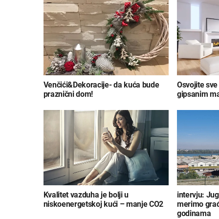
Venčići&Dekoracije- da kuća bude
Osvojite sve
praznični dom!
gipsanim ma
Kvalitet vazduha je bolji u
intervju: Ju
niskoenergetskoj kući – manje CO2
merimo građ
godinama