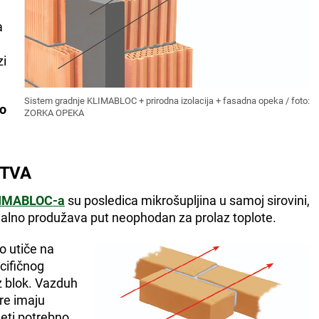
a
zi
Sistem gradnje KLIMABLOC + prirodna izolacija + fasadna opeka / foto:
to
ZORKA OPEKA
STVA
LIMABLOC-a
su posledica mikrošupljina u samoj sirovini,
malno produžava put neophodan za prolaz toplote.
o utiče na
cifičnog
z blok. Vazduh
re imaju
leti potrebno