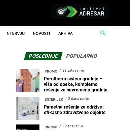
INTERVJU
NOVOSTI
ARHIVA
POSLEDNJE
POPULARNO
23 sata ranije
PROMO
Porotherm sistem gradnje –
više od opeke, kompletno
rešenje za savremenu gradnju
2 dana ranije
ENTERIJER
Pametna rešenja za održive i
efikasne zdravstvene objekte
3 dana ranije
PROMO