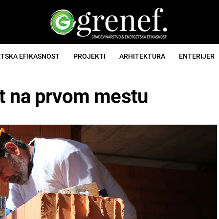
TSKA EFIKASNOST
PROJEKTI
ARHITEKTURA
ENTERIJER
st na prvom mestu