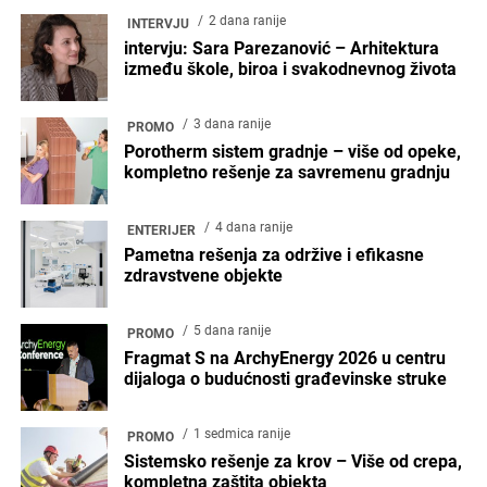
2 dana ranije
INTERVJU
intervju: Sara Parezanović – Arhitektura
između škole, biroa i svakodnevnog života
3 dana ranije
PROMO
Porotherm sistem gradnje – više od opeke,
kompletno rešenje za savremenu gradnju
4 dana ranije
ENTERIJER
Pametna rešenja za održive i efikasne
zdravstvene objekte
5 dana ranije
PROMO
Fragmat S na ArchyEnergy 2026 u centru
dijaloga o budućnosti građevinske struke
1 sedmica ranije
PROMO
Sistemsko rešenje za krov – Više od crepa,
kompletna zaštita objekta