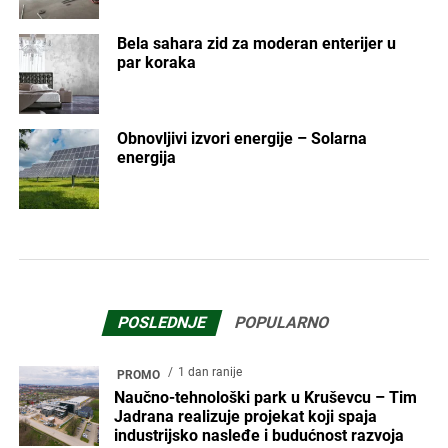
Bela sahara zid za moderan enterijer u
par koraka
Obnovljivi izvori energije – Solarna
energija
POSLEDNJE
POPULARNO
1 dan ranije
PROMO
Naučno-tehnološki park u Kruševcu – Tim
Jadrana realizuje projekat koji spaja
industrijsko nasleđe i budućnost razvoja