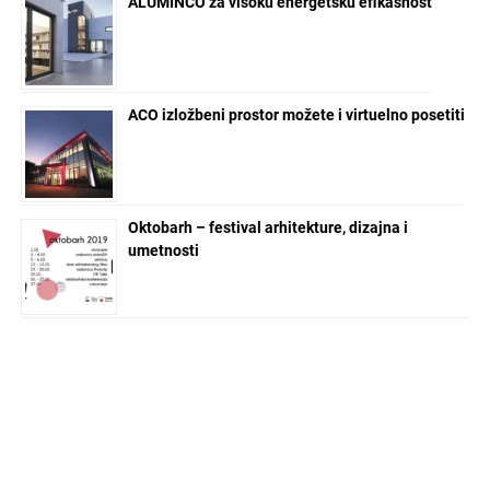
ALUMINCO za visoku energetsku efikasnost
ACO izložbeni prostor možete i virtuelno posetiti
Oktobarh – festival arhitekture, dizajna i
umetnosti