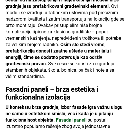
gradnje jesu prefabrikovani građevinski elementi.
Ovi
moduli se izrađuju u fabričkim uslovima pod preciznim
nadzorom kvaliteta i zatim transportuju na lokaciju gde se
brzo montiraju. Ovakav pristup eliminiše brojne
komplikacije tipične za klasično gradilište – poput
vremenskih kašnjenja, nepredviđenih troškova ili potrebe
za velikim brojem radnika.
Osim što štedi vreme,
prefabrikacija donosi i znatne uštede u materijalu i
energiji, čime se dodatno potvrđuje kao održiv
građevinski pravac.
Sve češće se koristi za izgradnju
stambenih objekata, škola, bolnica, pa čak i hotela sa
višim standardima.
Fasadni paneli – brza estetika i
funkcionalna izolacija
U kontekstu brze gradnje, izbor fasade igra važnu ulogu
ne samo u estetskom smislu, već i kada je u pitanju
funkcionalnost objekta.
Fasadni paneli
su postali
izuzetno popularno rešenje zbog svoje jednostavne