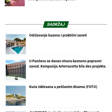
SADRŽAJ
Održavanje bazena i praktični saveti
U Pančevu se danas otvara kazneno-popravni
zavod. Kompanija Arterracotta bila deo projekta.
Kuća isklesana u peščanim dinama (FOTO)