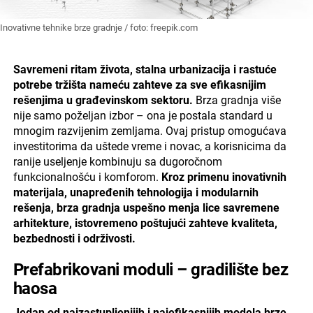
Inovativne tehnike brze gradnje / foto: freepik.com
Savremeni ritam života, stalna urbanizacija i rastuće
potrebe tržišta nameću zahteve za sve efikasnijim
rešenjima u građevinskom sektoru.
Brza gradnja više
nije samo poželjan izbor – ona je postala standard u
mnogim razvijenim zemljama. Ovaj pristup omogućava
investitorima da uštede vreme i novac, a korisnicima da
ranije useljenje kombinuju sa dugoročnom
funkcionalnošću i komforom.
Kroz primenu inovativnih
materijala, unapređenih tehnologija i modularnih
rešenja, brza gradnja uspešno menja lice savremene
arhitekture, istovremeno poštujući zahteve kvaliteta,
bezbednosti i održivosti.
Prefabrikovani moduli – gradilište bez
haosa
Jedan od najzastupljenijih i najefikasnijih modela brze