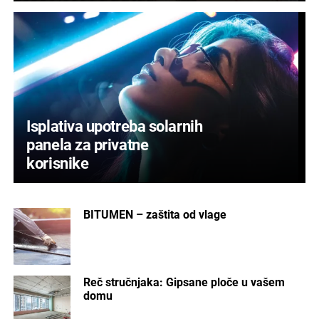
Isplativa upotreba solarnih
panela za privatne
korisnike
BITUMEN – zaštita od vlage
Reč stručnjaka: Gipsane ploče u vašem
domu