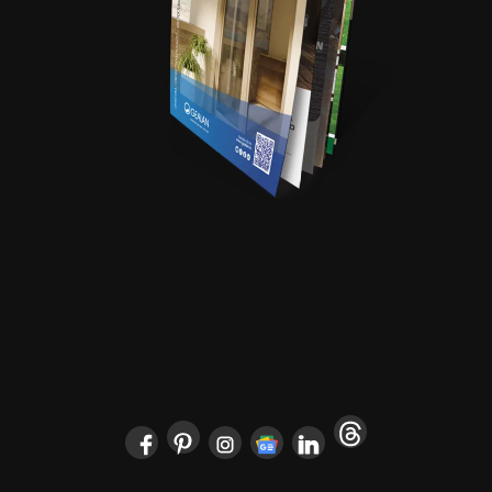
POČETNA
ARCHYENERGY KONFERENCIJA
MARKETING
POSLOVNI ADRESAR
O NAMA
PRETPLATA
ARHIVA
IZDVOJENO
KONTAKT