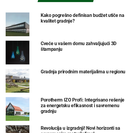
Kako pogrešno definisan budžet utiče na
kvalitet gradnje?
Cveće u vašem domu zahvaljujući 3D
štampanju
Gradnja prirodnim materijalima u regionu
Porotherm IZO Profi: Integrisano rešenje
za energetsku efikasnost i savremenu
gradnju
Revolucija u izgradnji! Novi horizonti sa