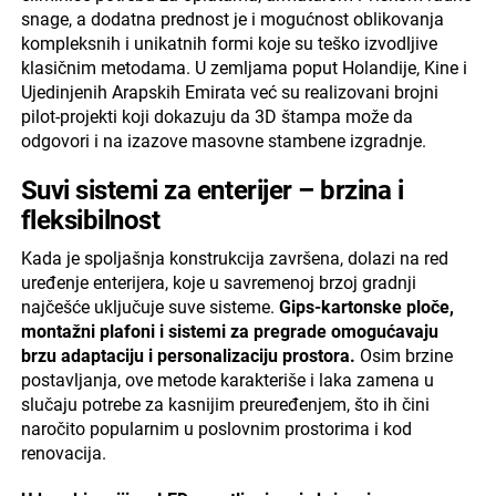
snage, a dodatna prednost je i mogućnost oblikovanja
kompleksnih i unikatnih formi koje su teško izvodljive
klasičnim metodama. U zemljama poput Holandije, Kine i
Ujedinjenih Arapskih Emirata već su realizovani brojni
pilot-projekti koji dokazuju da 3D štampa može da
odgovori i na izazove masovne stambene izgradnje.
Suvi sistemi za enterijer – brzina i
fleksibilnost
Kada je spoljašnja konstrukcija završena, dolazi na red
uređenje enterijera, koje u savremenoj brzoj gradnji
najčešće uključuje suve sisteme.
Gips-kartonske ploče,
montažni plafoni i sistemi za pregrade omogućavaju
brzu adaptaciju i personalizaciju prostora.
Osim brzine
postavljanja, ove metode karakteriše i laka zamena u
slučaju potrebe za kasnijim preuređenjem, što ih čini
naročito popularnim u poslovnim prostorima i kod
renovacija.