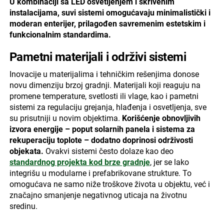
U kombinaciji sa LED osvetljenjem i skrivenim
instalacijama, suvi sistemi omogućavaju minimalistički i
moderan enterijer, prilagođen savremenim estetskim i
funkcionalnim standardima.
Pametni materijali i održivi sistemi
Inovacije u materijalima i tehničkim rešenjima donose
novu dimenziju brzoj gradnji. Materijali koji reaguju na
promene temperature, svetlosti ili vlage, kao i pametni
sistemi za regulaciju grejanja, hlađenja i osvetljenja, sve
su prisutniji u novim objektima.
Korišćenje obnovljivih
izvora energije – poput solarnih panela i sistema za
rekuperaciju toplote – dodatno doprinosi održivosti
objekata.
Ovakvi sistemi često dolaze kao deo
standardnog projekta kod brze gradnje
, jer se lako
integrišu u modularne i prefabrikovane strukture. To
omogućava ne samo niže troškove života u objektu, već i
značajno smanjenje negativnog uticaja na životnu
sredinu.