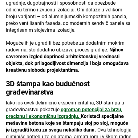
ugradnje, dugotrajnosti i sposobnosti da obezbede
odličnu termo i zvučnu izolaciju. Oni dolaze u velikom
broju varijanti – od aluminijumskih kompozitnih panela,
preko ventilisanih fasada, do modernih sendvič panela sa
integrisanim slojevima izolacije.
Moguće ih je ugraditi bez potrebe za dodatnim mokrim
radovima, što dodatno ubrzava proces gradnje.
Njihov
savremen izgled doprinosi arhitektonskoj vrednosti
objekta, dok prilagodljivost dimenzija i boja omogućava
kreativnu slobodu projektantima.
3D štampa kao budućnost
građevinarstva
Iako još uvek delimično eksperimentalna, 3D štampa u
građevinarstvu pokazuje
ogroman potencijal za brzu,
preciznu i ekonomičnu izgradnju.
Koristeći specijalne
mešavine betona koje se štampaju sloj po sloj, moguće
je izgraditi kuću za svega nekoliko dana.
Ova tehnologija
eliminiše potrebu za oplatama, armaturom i viškom radne