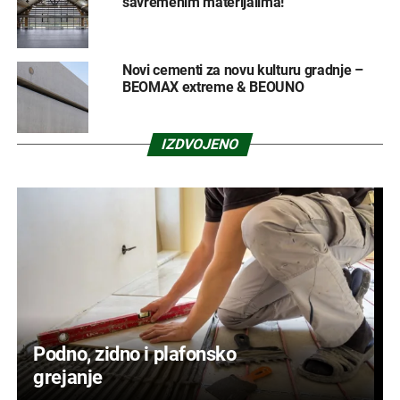
savremenim materijalima!
Novi cementi za novu kulturu gradnje –
BEOMAX extreme & BEOUNO
IZDVOJENO
Podno, zidno i plafonsko
grejanje