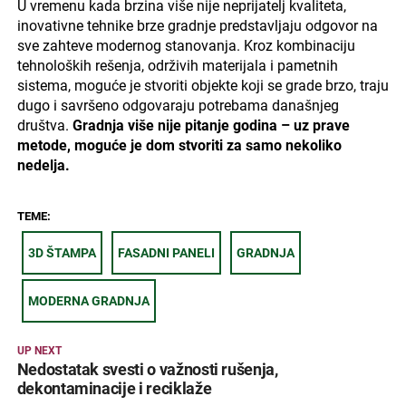
U vremenu kada brzina više nije neprijatelj kvaliteta,
inovativne tehnike brze gradnje predstavljaju odgovor na
sve zahteve modernog stanovanja. Kroz kombinaciju
tehnoloških rešenja, održivih materijala i pametnih
sistema, moguće je stvoriti objekte koji se grade brzo, traju
dugo i savršeno odgovaraju potrebama današnjeg
društva.
Gradnja više nije pitanje godina – uz prave
metode, moguće je dom stvoriti za samo nekoliko
nedelja.
TEME:
3D ŠTAMPA
FASADNI PANELI
GRADNJA
MODERNA GRADNJA
UP NEXT
Nedostatak svesti o važnosti rušenja,
dekontaminacije i reciklaže