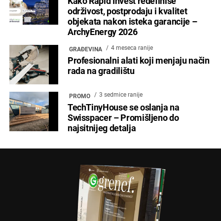
Kako Rapid Invest redefiniše
održivost, postprodaju i kvalitet
objekata nakon isteka garancije –
ArchyEnergy 2026
4 meseca ranije
GRAĐEVINA
Profesionalni alati koji menjaju način
rada na gradilištu
3 sedmice ranije
PROMO
TechTinyHouse se oslanja na
Swisspacer – Promišljeno do
najsitnijeg detalja