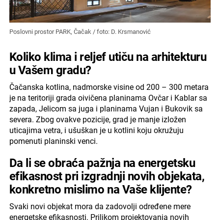
Poslovni prostor PARK, Čačak / foto: D. Krsmanović
Koliko klima i reljef utiču na arhitekturu
u Vašem gradu?
Čačanska kotlina, nadmorske visine od 200 – 300 metara
je na teritoriji grada oivičena planinama Ovčar i Kablar sa
zapada, Jelicom sa juga i planinama Vujan i Bukovik sa
severa. Zbog ovakve pozicije, grad je manje izložen
uticajima vetra, i ušuškan je u kotlini koju okružuju
pomenuti planinski venci.
Da li se obraća pažnja na energetsku
efikasnost pri izgradnji novih objekata,
konkretno mislimo na Vaše klijente?
Svaki novi objekat mora da zadovolji određene mere
energetske efikasnosti. Prilikom projektovanja novih