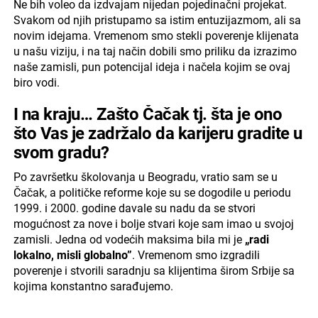
Ne bih voleo da izdvajam nijedan pojedinačni projekat.
Svakom od njih pristupamo sa istim entuzijazmom, ali sa
novim idejama. Vremenom smo stekli poverenje klijenata
u našu viziju, i na taj način dobili smo priliku da izrazimo
naše zamisli, pun potencijal ideja i načela kojim se ovaj
biro vodi.
I na kraju… Zašto Čačak tj. šta je ono
što Vas je zadržalo da karijeru gradite u
svom gradu?
Po završetku školovanja u Beogradu, vratio sam se u
Čačak, a političke reforme koje su se dogodile u periodu
1999. i 2000. godine davale su nadu da se stvori
mogućnost za nove i bolje stvari koje sam imao u svojoj
zamisli. Jedna od vodećih maksima bila mi je
„radi
lokalno, misli globalno”
. Vremenom smo izgradili
poverenje i stvorili saradnju sa klijentima širom Srbije sa
kojima konstantno sarađujemo.