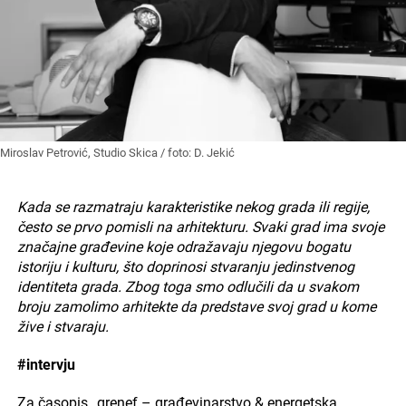
Miroslav Petrović, Studio Skica / foto: D. Jekić
Kada se razmatraju karakteristike nekog grada ili regije,
često se prvo pomisli na arhitekturu. Svaki grad ima svoje
značajne građevine koje odražavaju njegovu bogatu
istoriju i kulturu, što doprinosi stvaranju jedinstvenog
identiteta grada. Zbog toga smo odlučili da u svakom
broju zamolimo arhitekte da predstave svoj grad u kome
žive i stvaraju.
#intervju
Za časopis „grenef – građevinarstvo & energetska