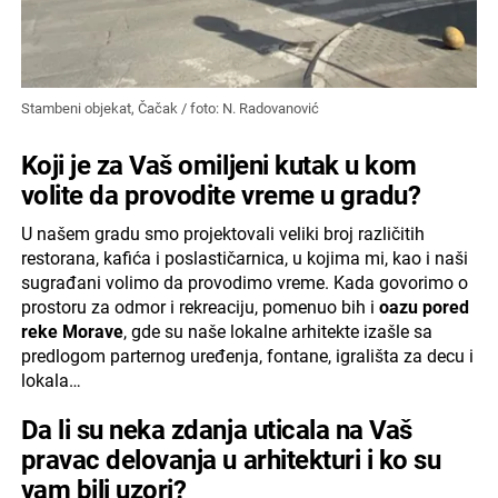
Stambeni objekat, Čačak / foto: N. Radovanović
Koji je za Vaš omiljeni kutak u kom
volite da provodite vreme u gradu?
U našem gradu smo projektovali veliki broj različitih
restorana, kafića i poslastičarnica, u kojima mi, kao i naši
sugrađani volimo da provodimo vreme. Kada govorimo o
prostoru za odmor i rekreaciju, pomenuo bih i
oazu pored
reke Morave
, gde su naše lokalne arhitekte izašle sa
predlogom parternog uređenja, fontane, igrališta za decu i
lokala…
Da li su neka zdanja uticala na Vaš
pravac delovanja u arhitekturi i ko su
vam bili uzori?