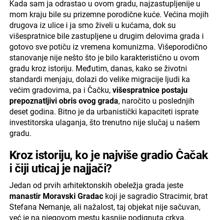
Kada sam ja odrastao u ovom gradu, najzastupljenije u
mom kraju bile su prizemne porodične kuće. Većina mojih
drugova iz ulice i ja smo živeli u kućama, dok su
višespratnice bile zastupljene u drugim delovima grada i
gotovo sve potiču iz vremena komunizma. Višeporodično
stanovanje nije nešto što je bilo karakteristično u ovom
gradu kroz istoriju. Međutim, danas, kako se životni
standardi menjaju, dolazi do velike migracije ljudi ka
većim gradovima, pa i Čačku,
višespratnice postaju
prepoznatljivi obris ovog grada
, naročito u poslednjih
deset godina. Bitno je da urbanistički kapaciteti isprate
investitorska ulaganja, što trenutno nije slučaj u našem
gradu.
Kroz istoriju, ko je najviše gradio Čačak
i čiji uticaj je najjači?
Jedan od prvih arhitektonskih obeležja grada jeste
manastir Moravski Gradac
koji je sagradio Stracimir, brat
Stefana Nemanje, ali nažalost, taj objekat nije sačuvan,
već je na njegovom mestu kasnije podignuta crkva.