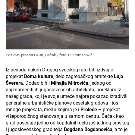
Poslovni prostor PARK, Čačak / foto: D. Krsmanović
Iz perioda nakon Drugog svetskog rata bih izdvojio
projekat
Doma kulture
, delo zagrebačkog arhitekte
Luja
Šverera
. Dodao bih i
Mihajla Mitrovića
, jednog od
najznamenitijih jugoslovenskih arhitekata, poreklom iz
našeg grada, koji je svoje umeće najpre pokazao izradivši
generalne urbanističke planove desetak gradova i još
mnogo projekata, među kojima je i
Proleće
– projekat
višeporodičnog stanovanja u samom centru. Čačak kao
grad poseduje jedno od kapitalnih dela još jednog srpskog
i jugoslovenskog graditelja
Bogdana Bogdanovića
, a to je