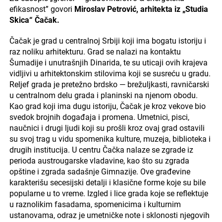
efikasnost” govori
Miroslav Petrović, arhitekta iz „Studia
Skica“ Čačak.
Čačak je grad u centralnoj Srbiji koji ima bogatu istoriju i
raz noliku arhitekturu. Grad se nalazi na kontaktu
Šumadije i unutrašnjih Dinarida, te su uticaji ovih krajeva
vidljivi u arhitektonskim stilovima koji se susreću u gradu.
Reljef grada je pretežno brdsko — brežuljkasti, ravničarski
u centralnom delu grada i planinski na njenom obodu.
Kao grad koji ima dugu istoriju, Čačak je kroz vekove bio
svedok brojnih događaja i promena. Umetnici, pisci,
naučnici i drugi ljudi koji su prošli kroz ovaj grad ostavili
su svoj trag u vidu spomenika kulture, muzeja, biblioteka i
drugih institucija. U centru Čačka nalaze se zgrade iz
perioda austrougarske vladavine, kao što su zgrada
opštine i zgrada sadašnje Gimnazije. Ove građevine
karakterišu secesijski detalji i klasične forme koje su bile
popularne u to vreme. Izgled i lice grada koje se reflektuje
u raznolikim fasadama, spomenicima i kulturnim
ustanovama, odraz je umetničke note i sklonosti njegovih