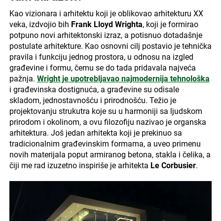
Kao vizionara i arhitektu koji je oblikovao arhitekturu XX
veka, izdvojio bih
Frank Lloyd Wrighta
, koji je formirao
potpuno novi arhitektonski izraz, a potisnuo dotadašnje
postulate arhitekture. Kao osnovni cilj postavio je tehnička
pravila i funkciju jednog prostora, u odnosu na izgled
građevine i formu, čemu se do tada pridavala najveća
pažnja.
Wright je upotrebljavao najmodernija tehnološka
i građevinska dostignuća, a građevine su odisale
skladom, jednostavnošću i prirodnošću. Težio je
projektovanju strukutra koje su u harmoniji sa ljudskom
prirodom i okolinom, a ovu filozofiju nazivao je organska
arhitektura. Još jedan arhitekta koji je prekinuo sa
tradicionalnim građevinskim formama, a uveo primenu
novih materijala poput armiranog betona, stakla i čelika, a
čiji me rad izuzetno inspiriše je arhitekta
Le Corbusier
.