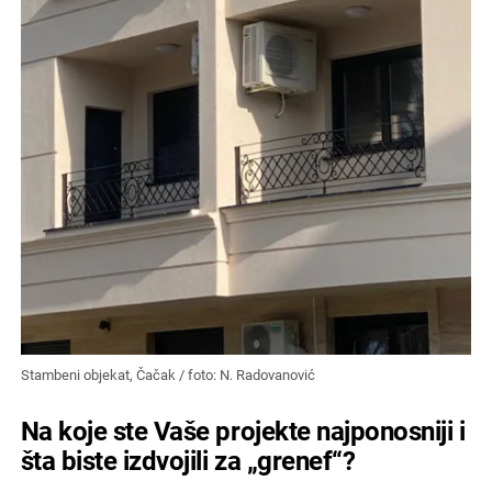
Stambeni objekat, Čačak / foto: N. Radovanović
Na koje ste Vaše projekte najponosniji i
šta biste izdvojili za „grenef“?