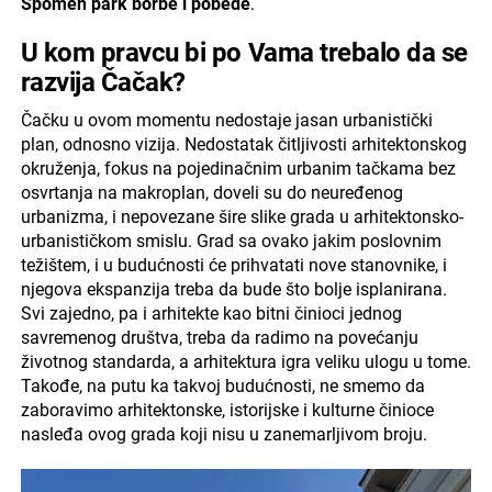
Spomen park borbe i pobede
.
U kom pravcu bi po Vama trebalo da se
razvija Čačak?
Čačku u ovom momentu nedostaje jasan urbanistički
plan, odnosno vizija. Nedostatak čitljivosti arhitektonskog
okruženja, fokus na pojedinačnim urbanim tačkama bez
osvrtanja na makroplan, doveli su do neuređenog
urbanizma, i nepovezane šire slike grada u arhitektonsko-
urbanističkom smislu. Grad sa ovako jakim poslovnim
težištem, i u budućnosti će prihvatati nove stanovnike, i
njegova ekspanzija treba da bude što bolje isplanirana.
Svi zajedno, pa i arhitekte kao bitni činioci jednog
savremenog društva, treba da radimo na povećanju
životnog standarda, a arhitektura igra veliku ulogu u tome.
Takođe, na putu ka takvoj budućnosti, ne smemo da
zaboravimo arhitektonske, istorijske i kulturne činioce
nasleđa ovog grada koji nisu u zanemarljivom broju.