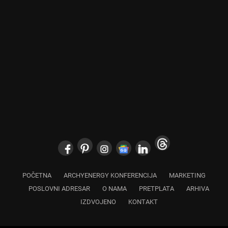
POČETNA
ARCHYENERGY KONFERENCIJA
MARKETING
POSLOVNI ADRESAR
O NAMA
PRETPLATA
ARHIVA
IZDVOJENO
KONTAKT
Copyright © 2024 Marketing Press | Filipa Višnjića 17a | 21000 Novi Sad |
+381.21.6333.824