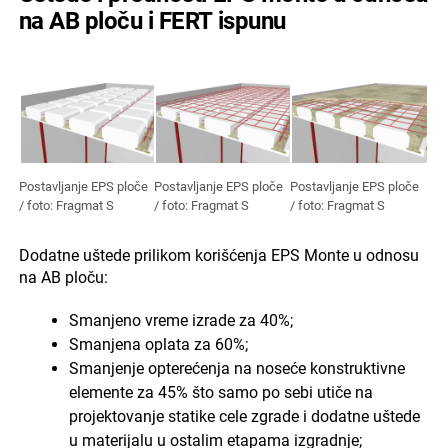
na AB ploču i FERT ispunu
Postavljanje EPS ploče
Postavljanje EPS ploče
Postavljanje EPS ploče
/ foto: Fragmat S
/ foto: Fragmat S
/ foto: Fragmat S
Dodatne uštede prilikom korišćenja EPS Monte u odnosu
na AB ploču:
Smanjeno vreme izrade za 40%;
Smanjena oplata za 60%;
Smanjenje opterećenja na noseće konstruktivne
elemente za 45% što samo po sebi utiče na
projektovanje statike cele zgrade i dodatne uštede
u materijalu u ostalim etapama izgradnje;