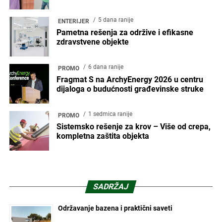
5 dana ranije
ENTERIJER
Pametna rešenja za održive i efikasne
zdravstvene objekte
6 dana ranije
PROMO
Fragmat S na ArchyEnergy 2026 u centru
dijaloga o budućnosti građevinske struke
1 sedmica ranije
PROMO
Sistemsko rešenje za krov – Više od crepa,
kompletna zaštita objekta
SADRŽAJ
Održavanje bazena i praktični saveti