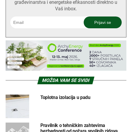
građevinarstva i energetske efikasnosti direktno u
Vaš inbox.
MOŽDA VAM SE SVIDI
Toplotna izolacija u padu
Pravilnik o tehničkim zahtevima
bezbednosti od požara spoljnih zidova