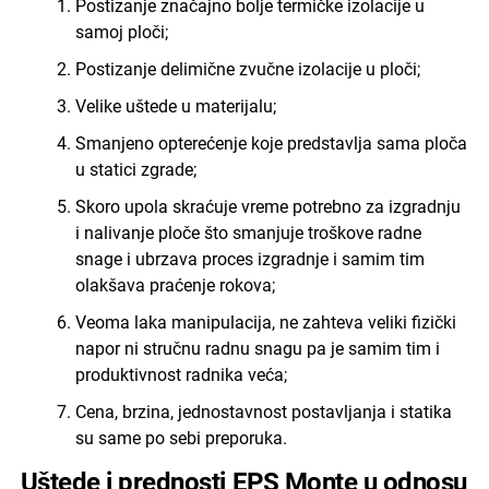
Postizanje značajno bolje termičke izolacije u
samoj ploči;
Postizanje delimične zvučne izolacije u ploči;
Velike uštede u materijalu;
Smanjeno opterećenje koje predstavlja sama ploča
u statici zgrade;
Skoro upola skraćuje vreme potrebno za izgradnju
i nalivanje ploče što smanjuje troškove radne
snage i ubrzava proces izgradnje i samim tim
olakšava praćenje rokova;
Veoma laka manipulacija, ne zahteva veliki fizički
napor ni stručnu radnu snagu pa je samim tim i
produktivnost radnika veća;
Cena, brzina, jednostavnost postavljanja i statika
su same po sebi preporuka.
Uštede i prednosti EPS Monte u odnosu