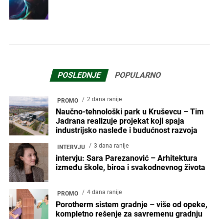
POSLEDNJE
POPULARNO
2 dana ranije
PROMO
Naučno-tehnološki park u Kruševcu – Tim
Jadrana realizuje projekat koji spaja
industrijsko nasleđe i budućnost razvoja
3 dana ranije
INTERVJU
intervju: Sara Parezanović – Arhitektura
između škole, biroa i svakodnevnog života
4 dana ranije
PROMO
Porotherm sistem gradnje – više od opeke,
kompletno rešenje za savremenu gradnju