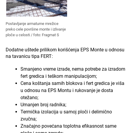
Postavljanje armaturne mrežice
preko cele površine monte i izlivanje
ploče u celosti / foto: Fragmat S
Dodatne uštede prilikom korišćenja EPS Monte u odnosu
na tavanicu tipa FERT:
Smanjeno vreme izrade, nema potrebe za izradom
fert gredica i teškom manipulacijom;
Cena koštanja samih blokova i fert gredica je viša
u odnosu na EPS Montu i rukovanje je dosta
otežano;
Umanjen broj radnika;
Termička izolacija u samoj ploči i delimično
zvučna;
Značajno povećana toplotna efikasnost same