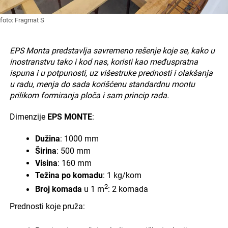
foto: Fragmat S
EPS Monta predstavlja savremeno rešenje koje se, kako u
inostranstvu tako i kod nas, koristi kao međuspratna
ispuna i u potpunosti, uz višestruke prednosti i olakšanja
u radu, menja do sada korišćenu standardnu montu
prilikom formiranja ploča i sam princip rada.
Dimenzije
EPS MONTE
:
Dužina
: 1000 mm
Širina
: 500 mm
Visina
: 160 mm
Težina po komadu
: 1 kg/kom
2
Broj komada
u 1 m
: 2 komada
Prednosti koje pruža: