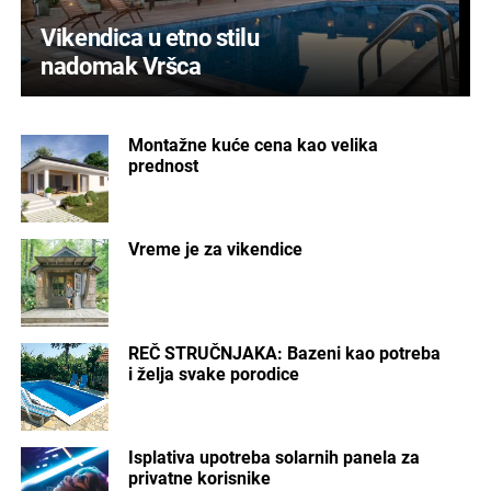
Vikendica u etno stilu
nadomak Vršca
Montažne kuće cena kao velika
prednost
Vreme je za vikendice
REČ STRUČNJAKA: Bazeni kao potreba
i želja svake porodice
Isplativa upotreba solarnih panela za
privatne korisnike