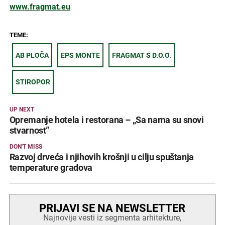
www.fragmat.eu
TEME:
AB PLOČA
EPS MONTE
FRAGMAT S D.O.O.
STIROPOR
UP NEXT
Opremanje hotela i restorana – „Sa nama su snovi
stvarnost”
DON'T MISS
Razvoj drveća i njihovih krošnji u cilju spuštanja
temperature gradova
PRIJAVI SE NA NEWSLETTER
Najnovije vesti iz segmenta arhitekture,