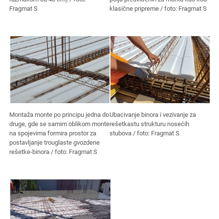
Fragmat S
klasične pripreme / foto: Fragmat S
Montaža monte po principu jedna do
Ubacivanje binora i vezivanje za
druge, gde se samim oblikom monte
rešetkastu strukturu nosećih
na spojevima formira prostor za
stubova / foto: Fragmat S
postavljanje trouglaste gvozdene
rešetke-binora / foto: Fragmat S