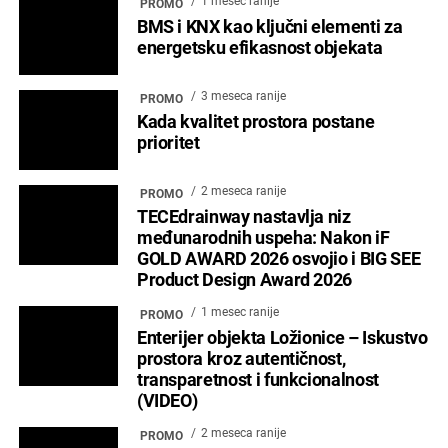
1 mesec ranije
PROMO
BMS i KNX kao ključni elementi za
energetsku efikasnost objekata
3 meseca ranije
PROMO
Kada kvalitet prostora postane
prioritet
2 meseca ranije
PROMO
TECEdrainway nastavlja niz
međunarodnih uspeha: Nakon iF
GOLD AWARD 2026 osvojio i BIG SEE
Product Design Award 2026
1 mesec ranije
PROMO
Enterijer objekta Ložionice – Iskustvo
prostora kroz autentičnost,
transparetnost i funkcionalnost
(VIDEO)
2 meseca ranije
PROMO