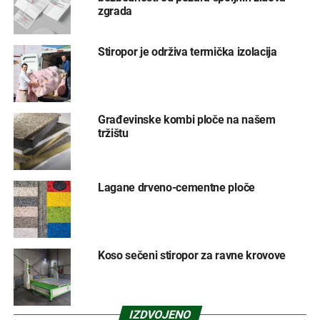
zgrada
Stiropor je održiva termička izolacija
Građevinske kombi ploče na našem
tržištu
Lagane drveno-cementne ploče
Koso sečeni stiropor za ravne krovove
IZDVOJENO