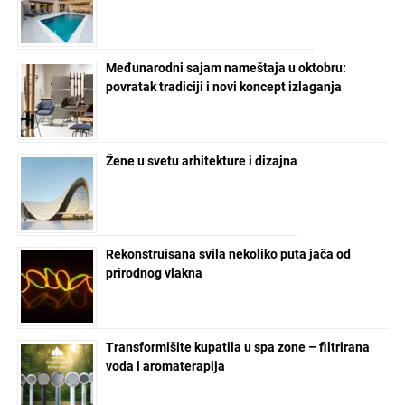
Međunarodni sajam nameštaja u oktobru:
povratak tradiciji i novi koncept izlaganja
Žene u svetu arhitekture i dizajna
Rekonstruisana svila nekoliko puta jača od
prirodnog vlakna
Transformišite kupatila u spa zone – filtrirana
voda i aromaterapija