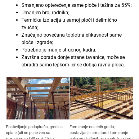
Smanjeno opterećenje same ploče i težina za 55%;
Umanjen broj radnika;
Termička izolacija u samoj ploči i delimično
zvučna;
Značajno povećana toplotna efikasnost same
ploče i zgrade;
Potrebno je manje stručnog kadra;
Završna obrada donje strane tavanice, može se
obraditi samo lepkom jer se dobija ravna ploča.
Postavljanje podupirača, gredica,
Formiranje nosećih greda,
oplate (ali ne pune već sa
postavljanje armature i formiranje
razmakom od 40 cm) / foto:
polja predviđenih za montu kao kod