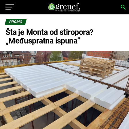
PROMO
Šta je Monta od stiropora?
„Međuspratna ispuna”