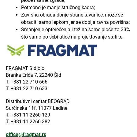
ploče i same zgrade;
Potrebno je manje stručnog kadra;
Završna obrada donje strane tavanice, može se
obraditi samo lepkom jer se dobija ravna površina;
Smanjenje opterećenja i težina same ploče za 33%
što samo po sebi utiče na projektovanje statike.
FRAGMAT S d.o.o.
Branka Erića 7, 22240 Šid
T. +381 22 710 666
T. +381 22 710 633
Distributivni centar BEOGRAD
Surčinska 11f, 11077 Ledine
T. +381 11 2260 129
T. +381 11 2260 382
office@fragmat.rs