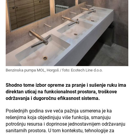
Benzinska pumpa MOL, Horgoš / foto: Ecotech Line d.o.o.
Shodno tome izbor opreme za pranje i sušenje ruku ima
direktan uticaj na funkcionalnost prostora, troškove
održavanja i dugoročnu efikasnost sistema.
Poslednjih godina sve veća pažnja usmerena je ka
rešenjima koja objedinjuju više funkcija, smanjuju
potrošnju resursa i doprinose jednostavnijem održavanju
sanitarnih prostora. U tom kontekstu, tehnologije za