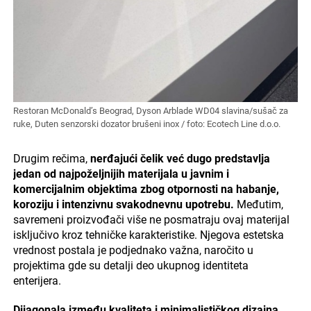
Restoran McDonald’s Beograd, Dyson Arblade WD04 slavina/sušač za
ruke, Duten senzorski dozator brušeni inox / foto: Ecotech Line d.o.o.
Drugim rečima,
nerđajući čelik već dugo predstavlja
jedan od najpoželjnijih materijala u javnim i
komercijalnim objektima zbog otpornosti na habanje,
koroziju i intenzivnu svakodnevnu upotrebu.
Međutim,
savremeni proizvođači više ne posmatraju ovaj materijal
isključivo kroz tehničke karakteristike. Njegova estetska
vrednost postala je podjednako važna, naročito u
projektima gde su detalji deo ukupnog identiteta
enterijera.
Dijagonala između kvaliteta i minimalističkog dizajna