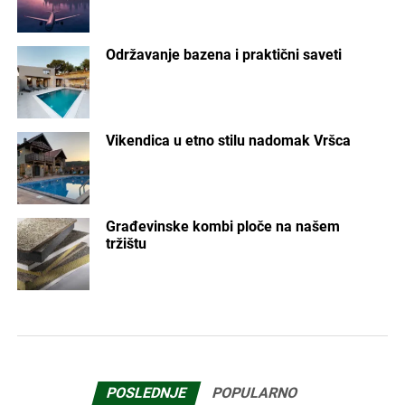
Održavanje bazena i praktični saveti
Vikendica u etno stilu nadomak Vršca
Građevinske kombi ploče na našem
tržištu
POSLEDNJE
POPULARNO