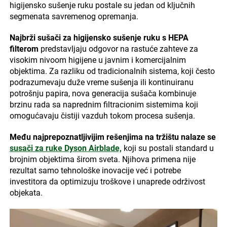
higijensko sušenje ruku postale su jedan od ključnih
segmenata savremenog opremanja.
Najbrži sušači za higijensko sušenje ruku s HEPA
filterom
predstavljaju odgovor na rastuće zahteve za
visokim nivoom higijene u javnim i komercijalnim
objektima. Za razliku od tradicionalnih sistema, koji često
podrazumevaju duže vreme sušenja ili kontinuiranu
potrošnju papira, nova generacija sušača kombinuje
brzinu rada sa naprednim filtracionim sistemima koji
omogućavaju čistiji vazduh tokom procesa sušenja.
Među najprepoznatljivijim rešenjima na tržištu nalaze se
susači za ruke Dyson Airblade,
koji su postali standard u
brojnim objektima širom sveta. Njihova primena nije
rezultat samo tehnološke inovacije već i potrebe
investitora da optimizuju troškove i unaprede održivost
objekata.