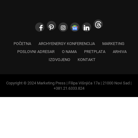
POČETNA
ARCHYENERGY KONFERENCIJA
MARKETING
POSLOVNI ADRESAR
O NAMA
PRETPLATA
ARHIVA
IZDVOJENO
KONTAKT
Copyright © 2024 Marketing Press | Filipa Višnjića 17a | 21000 Novi Sad |
+381.21.6333.824