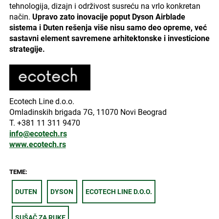
tehnologija, dizajn i održivost susreću na vrlo konkretan
način.
Upravo zato inovacije poput Dyson Airblade
sistema i Duten rešenja više nisu samo deo opreme, već
sastavni element savremene arhitektonske i investicione
strategije.
Ecotech Line d.o.o.
Omladinskih brigada 7G, 11070 Novi Beograd
T. +381 11 311 9470
info@ecotech.rs
www.ecotech.rs
TEME:
DUTEN
DYSON
ECOTECH LINE D.O.O.
SUŠAČ ZA RUKE