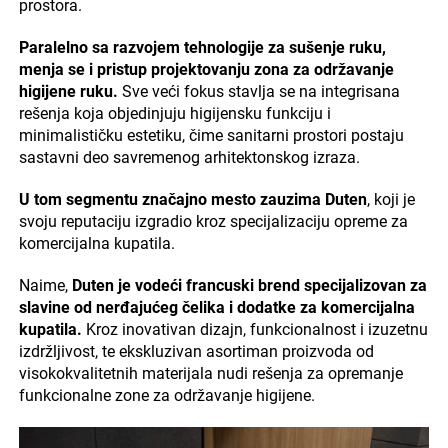
prostora.
Paralelno sa razvojem tehnologije za sušenje ruku,
menja se i pristup projektovanju zona za održavanje
higijene ruku.
Sve veći fokus stavlja se na integrisana
rešenja koja objedinjuju higijensku funkciju i
minimalističku estetiku, čime sanitarni prostori postaju
sastavni deo savremenog arhitektonskog izraza.
U tom segmentu značajno mesto zauzima Duten
, koji je
svoju reputaciju izgradio kroz specijalizaciju opreme za
komercijalna kupatila.
Naime,
Duten je vodeći francuski brend specijalizovan za
slavine od nerđajućeg čelika i dodatke za komercijalna
kupatila.
Kroz inovativan dizajn, funkcionalnost i izuzetnu
izdržljivost, te ekskluzivan asortiman proizvoda od
visokokvalitetnih materijala nudi rešenja za opremanje
funkcionalne zone za održavanje higijene.