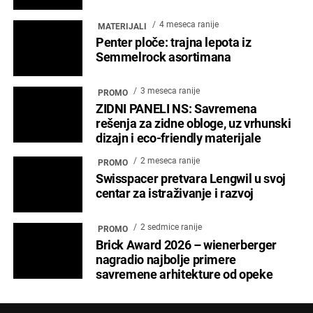
4 meseca ranije
MATERIJALI
Penter ploče: trajna lepota iz
Semmelrock asortimana
3 meseca ranije
PROMO
ZIDNI PANELI NS: Savremena
rešenja za zidne obloge, uz vrhunski
dizajn i eco-friendly materijale
2 meseca ranije
PROMO
Swisspacer pretvara Lengwil u svoj
centar za istraživanje i razvoj
2 sedmice ranije
PROMO
Brick Award 2026 – wienerberger
nagradio najbolje primere
savremene arhitekture od opeke