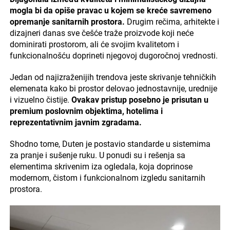
mogla bi da opiše pravac u kojem se kreće savremeno
opremanje sanitarnih prostora.
Drugim rečima, arhitekte i
dizajneri danas sve češće traže proizvode koji neće
dominirati prostorom, ali će svojim kvalitetom i
funkcionalnošću doprineti njegovoj dugoročnoj vrednosti.
Jedan od najizraženijih trendova jeste skrivanje tehničkih
elemenata kako bi prostor delovao jednostavnije, urednije
i vizuelno čistije.
Ovakav pristup posebno je prisutan u
premium poslovnim objektima, hotelima i
reprezentativnim javnim zgradama.
Shodno tome, Duten je postavio standarde u sistemima
za pranje i sušenje ruku. U ponudi su i rešenja sa
elementima skrivenim iza ogledala, koja doprinose
modernom, čistom i funkcionalnom izgledu sanitarnih
prostora.