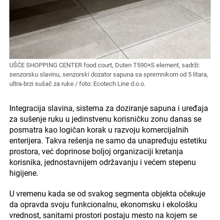
UŠĆE SHOPPING CENTER food court, Duten T590+S element, sadrži:
senzorsku slavinu, senzorski dozator sapuna sa spremnikom od 5 litara,
ultra-brzi sušač za ruke / foto: Ecotech Line d.o.o.
Integracija slavina, sistema za doziranje sapuna i uređaja
za sušenje ruku u jedinstvenu korisničku zonu danas se
posmatra kao logičan korak u razvoju komercijalnih
enterijera. Takva rešenja ne samo da unapređuju estetiku
prostora, već doprinose boljoj organizaciji kretanja
korisnika, jednostavnijem održavanju i većem stepenu
higijene.
U vremenu kada se od svakog segmenta objekta očekuje
da opravda svoju funkcionalnu, ekonomsku i ekološku
vrednost, sanitarni prostori postaju mesto na kojem se