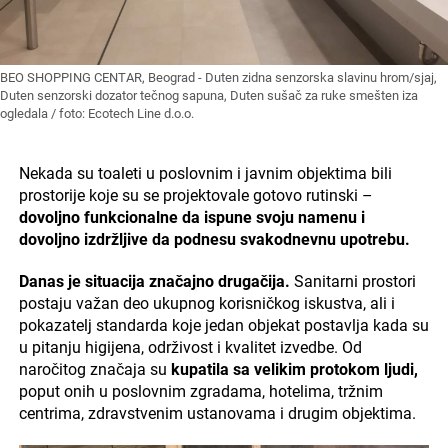
BEO SHOPPING CENTAR, Beograd - Duten zidna senzorska slavinu hrom/sjaj,
Duten senzorski dozator tečnog sapuna, Duten sušač za ruke smešten iza
ogledala / foto: Ecotech Line d.o.o.
Nekada su toaleti u poslovnim i javnim objektima bili
prostorije koje su se projektovale gotovo rutinski –
dovoljno funkcionalne da ispune svoju namenu i
dovoljno izdržljive da podnesu svakodnevnu upotrebu.
Danas je situacija značajno drugačija.
Sanitarni prostori
postaju važan deo ukupnog korisničkog iskustva, ali i
pokazatelj standarda koje jedan objekat postavlja kada su
u pitanju higijena, održivost i kvalitet izvedbe. Od
naročitog značaja su
kupatila sa velikim protokom ljudi,
poput onih u poslovnim zgradama, hotelima, tržnim
centrima, zdravstvenim ustanovama i drugim objektima.