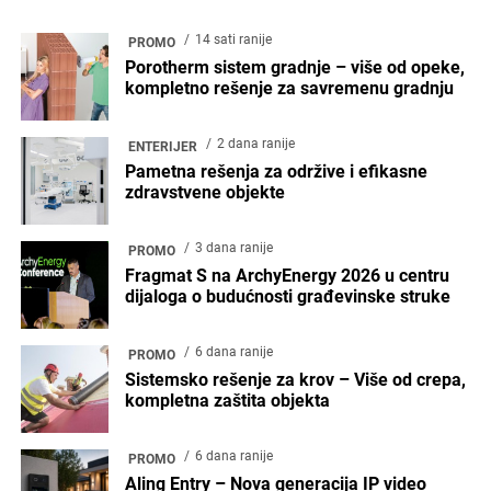
14 sati ranije
PROMO
Porotherm sistem gradnje – više od opeke,
kompletno rešenje za savremenu gradnju
2 dana ranije
ENTERIJER
Pametna rešenja za održive i efikasne
zdravstvene objekte
3 dana ranije
PROMO
Fragmat S na ArchyEnergy 2026 u centru
dijaloga o budućnosti građevinske struke
6 dana ranije
PROMO
Sistemsko rešenje za krov – Više od crepa,
kompletna zaštita objekta
6 dana ranije
PROMO
Aling Entry – Nova generacija IP video