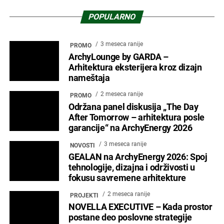
POPULARNO
3 meseca ranije
PROMO
ArchyLounge by GARDA –
Arhitektura eksterijera kroz dizajn
nameštaja
2 meseca ranije
PROMO
Održana panel diskusija „The Day
After Tomorrow – arhitektura posle
garancije“ na ArchyEnergy 2026
3 meseca ranije
NOVOSTI
GEALAN na ArchyEnergy 2026: Spoj
tehnologije, dizajna i održivosti u
fokusu savremene arhitekture
2 meseca ranije
PROJEKTI
NOVELLA EXECUTIVE – Kada prostor
postane deo poslovne strategije