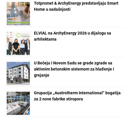
Totpromet & ArchyEnergy predstavljaju Smart
Home u sadašnjosti
ELVIAL na ArchyEnergy 2026 u dijalogu sa
arhitektama
U Bečeju i Novom Sadu se grade zgrade sa
aktivnim betonskim sistemom za hlađenje i
grejanje
Grupacija „Austrotherm International“ bogatija
za 2 nove fabrike stiropora