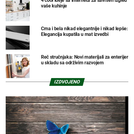
4 cool ideje sa interneta za savršen izgled
vaše kuhinje
Crna i bela nikad elegantnije i nikad lepše:
Elegancija kupatila u mat izvedbi
Reč stručnjaka: Novi materijali za enterijer
u skladu sa održivim razvojem
IZDVOJENO