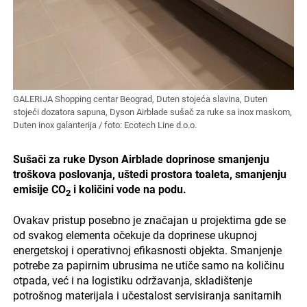
GALERIJA Shopping centar Beograd, Duten stojeća slavina, Duten
stojeći dozatora sapuna, Dyson Airblade sušač za ruke sa inox maskom,
Duten inox galanterija / foto: Ecotech Line d.o.o.
Sušači za ruke Dyson Airblade doprinose smanjenju
troškova poslovanja, uštedi prostora toaleta, smanjenju
emisije CO
i količini vode na podu.
2
Ovakav pristup posebno je značajan u projektima gde se
od svakog elementa očekuje da doprinese ukupnoj
energetskoj i operativnoj efikasnosti objekta. Smanjenje
potrebe za papirnim ubrusima ne utiče samo na količinu
otpada, već i na logistiku održavanja, skladištenje
potrošnog materijala i učestalost servisiranja sanitarnih