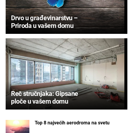
Drvo u građevinarstvu –
Priroda u vašem domu
Reč stručnjaka: Gipsane
ploče u vašem domu
Top 8 najvećih aerodroma na svetu