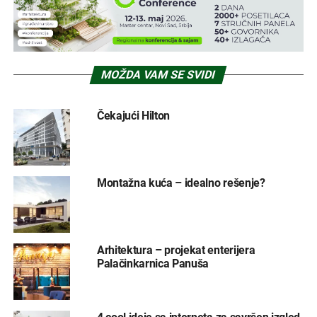
MOŽDA VAM SE SVIDI
Čekajući Hilton
Montažna kuća – idealno rešenje?
Arhitektura – projekat enterijera
Palačinkarnica Panuša