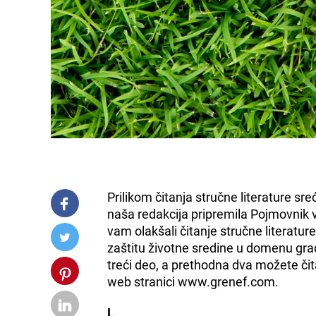
Prilikom čitanja stručne literature sre
naša redakcija pripremila Pojmovnik
vam olakšali čitanje stručne literatur
zaštitu životne sredine u domenu gra
treći deo, a prethodna dva možete čita
web stranici www.grenef.com.
L