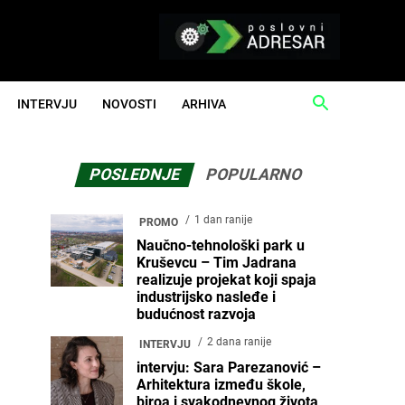
INTERVJU
NOVOSTI
ARHIVA
POSLEDNJE
POPULARNO
1 dan ranije
PROMO
Naučno-tehnološki park u
Kruševcu – Tim Jadrana
realizuje projekat koji spaja
industrijsko nasleđe i
budućnost razvoja
2 dana ranije
INTERVJU
intervju: Sara Parezanović –
Arhitektura između škole,
biroa i svakodnevnog života