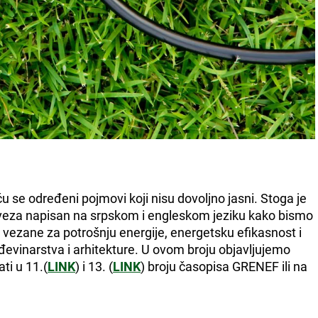
ću se određeni pojmovi koji nisu dovoljno jasni. Stoga je
 veza napisan na srpskom i engleskom jeziku kako bismo
e vezane za potrošnju energije, energetsku efikasnost i
đevinarstva i arhitekture. U ovom broju objavljujemo
ti u 11.(
LINK
) i 13. (
LINK
) broju časopisa GRENEF ili na