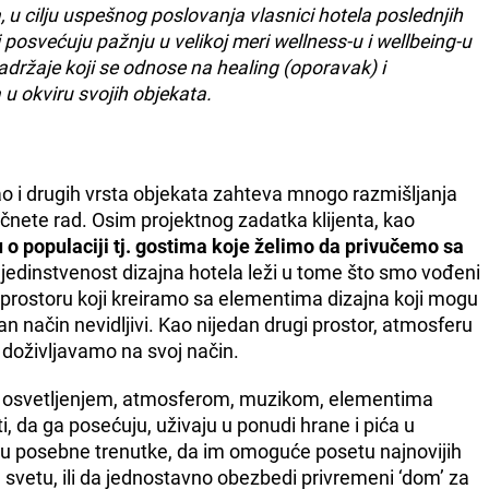
 u cilju uspešnog poslovanja vlasnici hotela poslednjih
posvećuju pažnju u velikoj meri wellness-u i wellbeing-u
adržaje koji se odnose na healing (oporavak) i
u okviru svojih objekata.
kao i drugih vrsta objekata zahteva mnogo razmišljanja
čnete rad. Osim projektnog zadatka klijenta, kao
ju o populaciji tj. gostima koje želimo da privučemo sa
i jedinstvenost dizajna hotela leži u tome što smo vođeni
 prostoru koji kreiramo sa elementima dizajna koji mogu
ptilan način nevidljivi. Kao nijedan drugi prostor, atmosferu
i doživljavamo na svoj način.
jim osvetljenjem, atmosferom, muzikom, elementima
sti, da ga posećuju, uživaju u ponudi hrane i pića u
aju posebne trenutke, da im omoguće posetu najnovijih
svetu, ili da jednostavno obezbedi privremeni ‘dom’ za