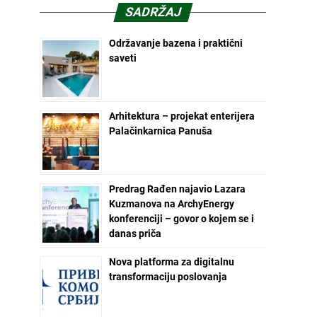
SADRŽAJ
Održavanje bazena i praktični
saveti
Arhitektura – projekat enterijera
Palačinkarnica Panuša
Predrag Rađen najavio Lazara
Kuzmanova na ArchyEnergy
konferenciji – govor o kojem se i
danas priča
Nova platforma za digitalnu
transformaciju poslovanja