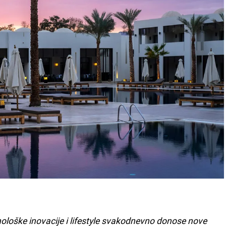
loške inovacije i lifestyle svakodnevno donose nove