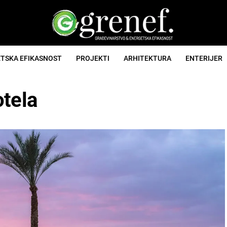
TSKA EFIKASNOST
PROJEKTI
ARHITEKTURA
ENTERIJER
otela