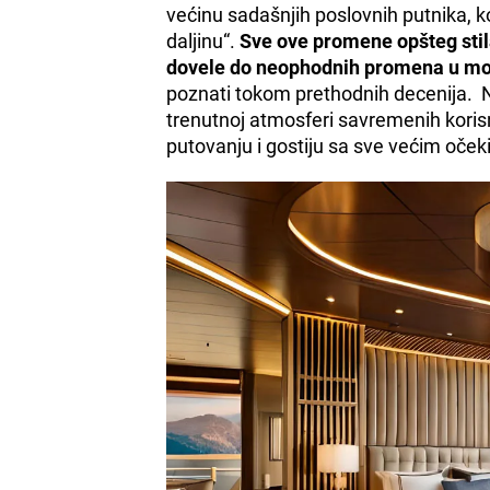
većinu sadašnjih poslovnih putnika, ko
daljinu“.
Sve ove promene opšteg stila
dovele do neophodnih promena u mo
poznati tokom prethodnih decenija. N
trenutnoj atmosferi savremenih korisn
putovanju i gostiju sa sve većim oček