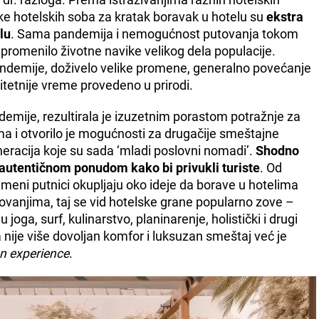
ike hotelskih soba za kratak boravak u hotelu su
ekstra
lu
. Sama pandemija i nemogućnost putovanja tokom
promenilo životne navike velikog dela populacije.
andemije, doživelo velike promene, generalno povećanje
litetnije vreme provedeno u prirodi.
emije, rezultirala je izuzetnim porastom potražnje za
 i otvorilo je mogućnosti za drugačije smeštajne
racija koje su sada ‘mladi poslovni nomadi’.
Shodno
a autentičnom ponudom kako bi privukli turiste
. Od
meni putnici okupljaju oko ideje da borave u hotelima
sovanjima, taj se vid hotelske grane popularno zove –
ju joga, surf, kulinarstvo, planinarenje, holistički i drugi
ma nije više dovoljan komfor i luksuzan smeštaj već je
on experience
.