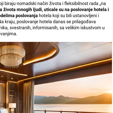
ji biraju nomadski način života i fleksibilnost rada „na
 života mnogih ljudi, uticale su na poslovanje hotela i
delima poslovanja
hotela koji su bili ustanovljeni i
a kraju, poslovanje hotela danas se prilagođava
ika, svestranih, informisanih, sa velikim iskustvom u
ivanjima.