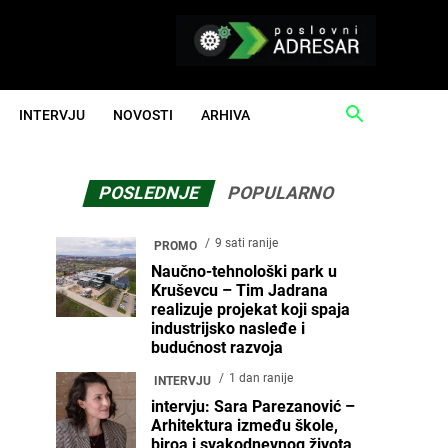
INTERVJU
NOVOSTI
ARHIVA
POSLEDNJE
POPULARNO
9 sati ranije
PROMO
Naučno-tehnološki park u
Kruševcu – Tim Jadrana
realizuje projekat koji spaja
industrijsko nasleđe i
budućnost razvoja
1 dan ranije
INTERVJU
intervju: Sara Parezanović –
Arhitektura između škole,
biroa i svakodnevnog života