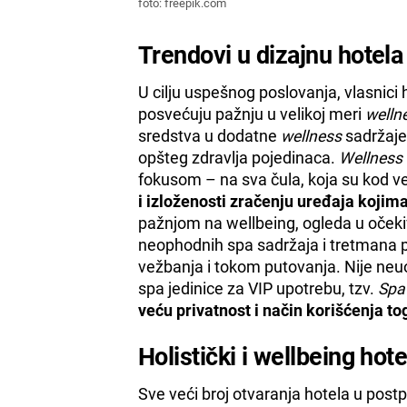
foto: freepik.com
Trendovi u dizajnu hotel
U cilju uspešnog poslovanja, vlasnici
posvećuju pažnju u velikoj meri
welln
sredstva u dodatne
wellness
sadržaje
opšteg zdravlja pojedinaca.
Wellness
fokusom – na sva čula, koja su kod v
i izloženosti zračenju uređaja koji
pažnjom na wellbeing, ogleda u očeki
neophodnih spa sadržaja i tretmana p
vežbanja i tokom putovanja. Nije neu
spa jedinice za VIP upotrebu, tzv.
Spa
veću privatnost i način korišćenja to
Holistički i wellbeing hote
Sve veći broj otvaranja hotela u po