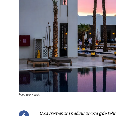
foto: unsplash
U savremenom načinu života gde tehno