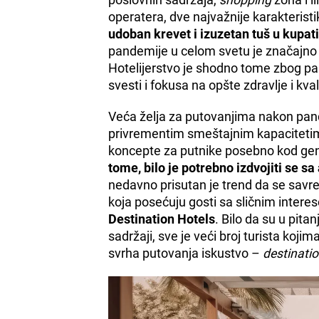
operatera, dve najvažnije karakterist
udoban krevet i izuzetan tuš u kupati
pandemije u celom svetu je značajno 
Hotelijerstvo je shodno tome zbog p
svesti i fokusa na opšte zdravlje i kva
Veća želja za putovanjima nakon pand
privrementim smeštajnim kapacitetima
koncepte za putnike posebno kod gene
tome, bilo je potrebno izdvojiti se s
nedavno prisutan je trend da se savre
koja posećuju gosti sa sličnim intere
Destination Hotels
. Bilo da su u pitan
sadržaji, sve je veći broj turista koji
svrha putovanja iskustvo –
destinati