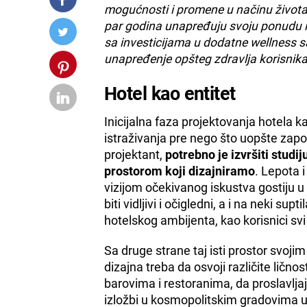
mogućnosti i promene u načinu života,
par godina unapređuju svoju ponudu i 
sa investicijama u dodatne wellness s
unapređenje opšteg zdravlja korisnika 
Hotel kao entitet
Inicijalna faza projektovanja hotela 
istraživanja pre nego što uopšte zapo
projektant,
potrebno je izvršiti studi
prostorom koji dizajniramo
. Lepota 
vizijom očekivanog iskustva gostiju u
biti vidljivi i očigledni, a i na neki su
hotelskog ambijenta, kao korisnici sv
Sa druge strane taj isti prostor svo
dizajna treba da osvoji različite lično
barovima i restoranima, da proslavlj
izložbi u kosmopolitskim gradovima u 