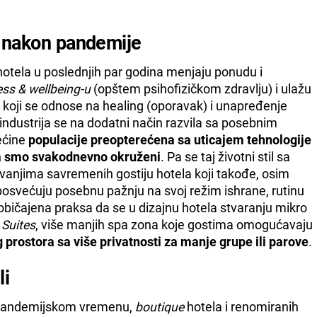
a nakon pandemije
 hotela u poslednjih par godina menjaju ponudu i
ess & wellbeing-u
(opštem psihofizičkom zdravlju) i ulažu
 koji se odnose na healing (oporavak) i unapređenje
industrija se na dodatni način razvila sa posebnim
ećine
populacije preopterećena sa uticajem tehnologije
ma smo svakodnevno okruženi
. Pa se taj životni stil sa
vanjima savremenih gostiju hotela koji takođe, osim
osvećuju posebnu pažnju na svoj režim ishrane, rutinu
običajena praksa da se u dizajnu hotela stvaranju mikro
 Suites
, više manjih spa zona koje gostima omogućavaju
g prostora sa više privatnosti za manje grupe ili parove
.
li
stpandemijskom vremenu,
boutique
hotela i renomiranih