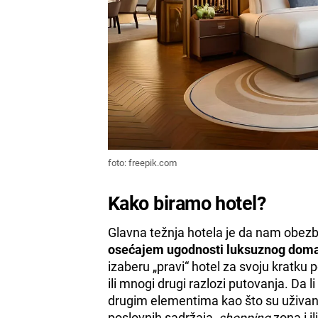
foto: freepik.com
Kako biramo hotel?
Glavna težnja hotela je da nam obe
osećajem ugodnosti luksuznog dom
izaberu „pravi“ hotel za svoju kratku 
ili mnogi drugi razlozi putovanja. Da l
drugim elementima kao što su uživanj
poslovnih sadržaja,
shopping
zona i i