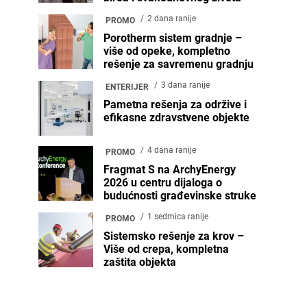
2 dana ranije
PROMO
Porotherm sistem gradnje –
više od opeke, kompletno
rešenje za savremenu gradnju
3 dana ranije
ENTERIJER
Pametna rešenja za održive i
efikasne zdravstvene objekte
4 dana ranije
PROMO
Fragmat S na ArchyEnergy
2026 u centru dijaloga o
budućnosti građevinske struke
1 sedmica ranije
PROMO
Sistemsko rešenje za krov –
Više od crepa, kompletna
zaštita objekta