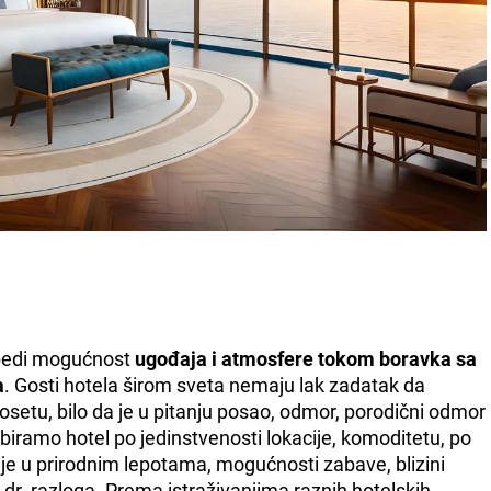
zbedi mogućnost
ugođaja i atmosfere tokom boravka sa
a
. Gosti hotela širom sveta nemaju lak zadatak da
posetu, bilo da je u pitanju posao, odmor, porodični odmor
i biramo hotel po jedinstvenosti lokacije, komoditetu, po
e u prirodnim lepotama, mogućnosti zabave, blizini
li dr. razloga. Prema istraživanjima raznih hotelskih