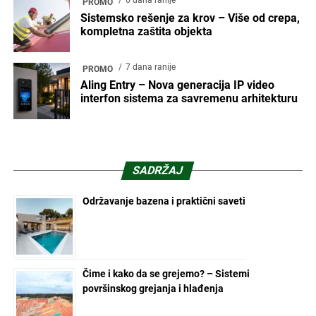
PROMO
Sistemsko rešenje za krov – Više od crepa,
kompletna zaštita objekta
7 dana ranije
PROMO
Aling Entry – Nova generacija IP video
interfon sistema za savremenu arhitekturu
SADRŽAJ
Održavanje bazena i praktični saveti
Čime i kako da se grejemo? – Sistemi
površinskog grejanja i hlađenja