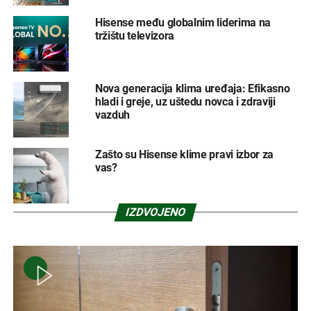
Hisense među globalnim liderima na
tržištu televizora
Nova generacija klima uređaja: Efikasno
hladi i greje, uz uštedu novca i zdraviji
vazduh
Zašto su Hisense klime pravi izbor za
vas?
IZDVOJENO