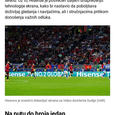
terenu. Uz to, Hisense je posvećen daljem unapređenju
tehnologije ekrana, kako bi nastavio da poboljšava
doživljaj gledanja i navijačima, ali i stručnjacima prilikom
donošenja važnih odluka.
Hisence je zvanični dobavljač ekrana za Video-Asistenta Sudije (VAR)
Na putu do broja jedan