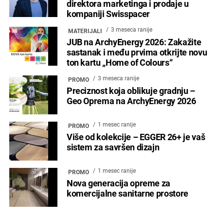
direktora marketinga i prodaje u
kompaniji Swisspacer
3 meseca ranije
MATERIJALI
JUB na ArchyEnergy 2026: Zakažite
sastanak i među prvima otkrijte novu
ton kartu „Home of Colours“
3 meseca ranije
PROMO
Preciznost koja oblikuje gradnju –
Geo Oprema na ArchyEnergy 2026
1 mesec ranije
PROMO
Više od kolekcije – EGGER 26+ je vaš
sistem za savršen dizajn
1 mesec ranije
PROMO
Nova generacija opreme za
komercijalne sanitarne prostore