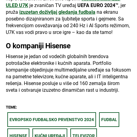
ULED U7K
je zvaničan TV uređaj
UEFA EURO 2024™
, jer
pruža
izuzetan doživljaj gledanja fudbala
na ekranu
posebno dizajniranom za ljubitelje sporta i gejmere. Sa
frekvencijom osvežavanja od 240 Hz i AI Sports režimom,
U7K vas vodi pravo u srce igre – kao da ste tamo!
O kompaniji Hisense
Hisense je jedan od vodećih globalnih brendova
potrošačke elektronike i kućnih aparata. Portfolio
kompanije objedinjuje multimedijalne uređaje sa fokusom
na pametne televizore, kućne aparate, ali i IT inteligentna
rešenja. Hisense posluje u više od 160 zemalja širom
sveta i ostvaruje izuzetno dinamičan rast u industriji.
TEME:
EVROPSKO FUDBALSKO PRVENSTVO 2024
FUDBAL
HISENSE
KUĆNI UREĐAJI
TELEVIZOR