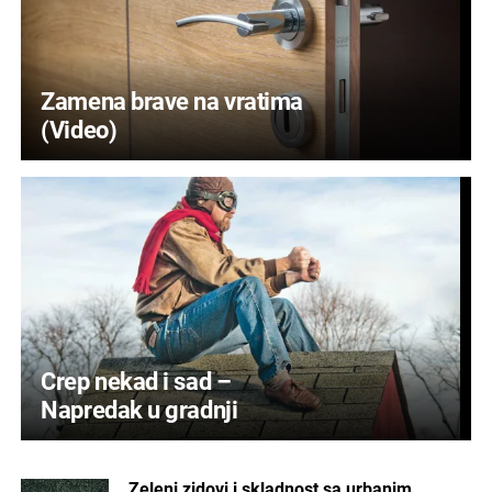
Zamena brave na vratima
(Video)
Crep nekad i sad –
Napredak u gradnji
Zeleni zidovi i skladnost sa urbanim