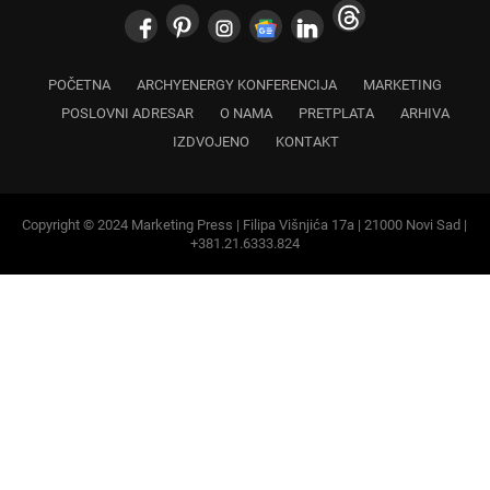
POČETNA
ARCHYENERGY KONFERENCIJA
MARKETING
POSLOVNI ADRESAR
O NAMA
PRETPLATA
ARHIVA
IZDVOJENO
KONTAKT
Copyright © 2024 Marketing Press | Filipa Višnjića 17a | 21000 Novi Sad |
+381.21.6333.824