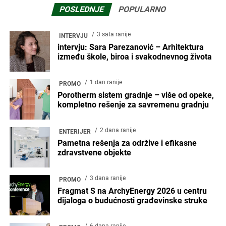
POSLEDNJE
POPULARNO
3 sata ranije
INTERVJU
intervju: Sara Parezanović – Arhitektura
između škole, biroa i svakodnevnog života
1 dan ranije
PROMO
Porotherm sistem gradnje – više od opeke,
kompletno rešenje za savremenu gradnju
2 dana ranije
ENTERIJER
Pametna rešenja za održive i efikasne
zdravstvene objekte
3 dana ranije
PROMO
Fragmat S na ArchyEnergy 2026 u centru
dijaloga o budućnosti građevinske struke
6 dana ranije