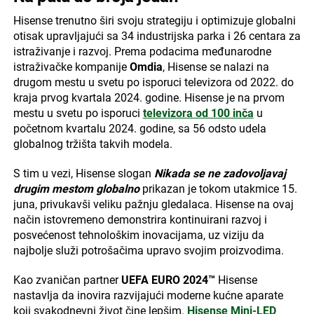
Hisense trenutno širi svoju strategiju i optimizuje globalni
otisak upravljajući sa 34 industrijska parka i 26 centara za
istraživanje i razvoj. Prema podacima međunarodne
istraživačke kompanije
Omdia
, Hisense se nalazi na
drugom mestu u svetu po isporuci televizora od 2022. do
kraja prvog kvartala 2024. godine. Hisense je na prvom
mestu u svetu po isporuci
televizora od 100 inča
u
početnom kvartalu 2024. godine, sa 56 odsto udela
globalnog tržišta takvih modela.
S tim u vezi, Hisense slogan
Nikada se ne zadovoljavaj
drugim mestom globalno
prikazan je tokom utakmice 15.
juna, privukavši veliku pažnju gledalaca. Hisense na ovaj
način istovremeno demonstrira kontinuirani razvoj i
posvećenost tehnološkim inovacijama, uz viziju da
najbolje služi potrošačima upravo svojim proizvodima.
Kao zvaničan partner
UEFA EURO 2024™
Hisense
nastavlja da inovira razvijajući moderne kućne aparate
koji svakodnevni život čine lepšim.
Hisense Mini-LED