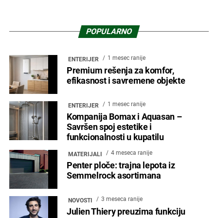
POPULARNO
1 mesec ranije
ENTERIJER
Premium rešenja za komfor,
efikasnost i savremene objekte
1 mesec ranije
ENTERIJER
Kompanija Bomax i Aquasan –
Savršen spoj estetike i
funkcionalnosti u kupatilu
4 meseca ranije
MATERIJALI
Penter ploče: trajna lepota iz
Semmelrock asortimana
3 meseca ranije
NOVOSTI
Julien Thiery preuzima funkciju