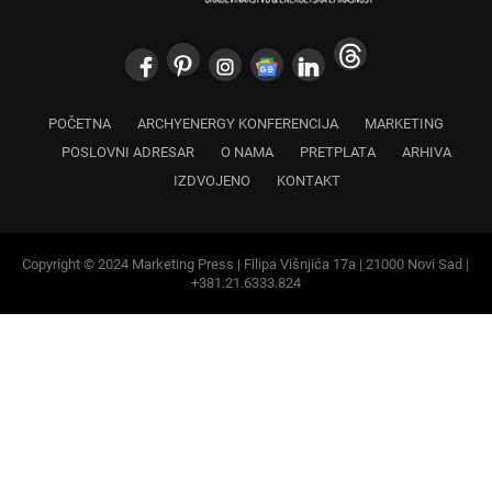
POČETNA
ARCHYENERGY KONFERENCIJA
MARKETING
POSLOVNI ADRESAR
O NAMA
PRETPLATA
ARHIVA
IZDVOJENO
KONTAKT
Copyright © 2024 Marketing Press | Filipa Višnjića 17a | 21000 Novi Sad |
+381.21.6333.824