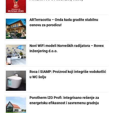
ARTerracotta – Onda kada gradite stabilnu
osnovu za porodicu!
Novi WiFi modeli Norveških radijatora – Rovex
Inženjering d.o.o.
Roca i SIAMP: Proizvod koji integriše vodokotlić
u WC šolju
Porotherm IZO Profi: Integrisano rešenje za
energetsku efikasnost i savremenu gradnju