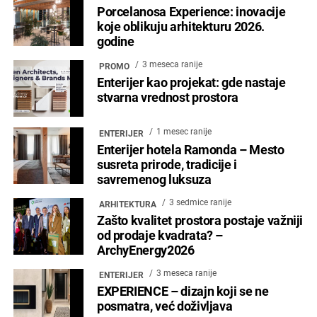
Porcelanosa Experience: inovacije
koje oblikuju arhitekturu 2026.
godine
3 meseca ranije
PROMO
Enterijer kao projekat: gde nastaje
stvarna vrednost prostora
1 mesec ranije
ENTERIJER
Enterijer hotela Ramonda – Mesto
susreta prirode, tradicije i
savremenog luksuza
3 sedmice ranije
ARHITEKTURA
Zašto kvalitet prostora postaje važniji
od prodaje kvadrata? –
ArchyEnergy2026
3 meseca ranije
ENTERIJER
EXPERIENCE – dizajn koji se ne
posmatra, već doživljava