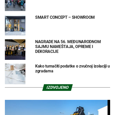
SMART CONCEPT – SHOWROOM
NAGRADE NA 56. MEĐUNARODNOM
SAJMU NAMEŠTAJA, OPREME I
DEKORACIJE
Kako tumačiti podatke o zvučnoj izolaciji u
zgradama
IZDVOJENO