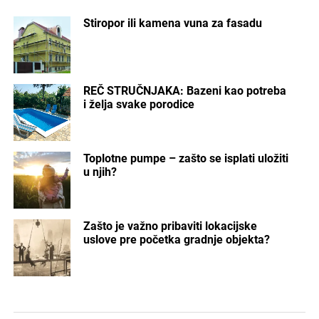
Stiropor ili kamena vuna za fasadu
REČ STRUČNJAKA: Bazeni kao potreba
i želja svake porodice
Toplotne pumpe – zašto se isplati uložiti
u njih?
Zašto je važno pribaviti lokacijske
uslove pre početka gradnje objekta?