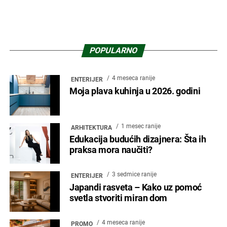
POPULARNO
4 meseca ranije
ENTERIJER
Moja plava kuhinja u 2026. godini
1 mesec ranije
ARHITEKTURA
Edukacija budućih dizajnera: Šta ih
praksa mora naučiti?
3 sedmice ranije
ENTERIJER
Japandi rasveta – Kako uz pomoć
svetla stvoriti miran dom
4 meseca ranije
PROMO