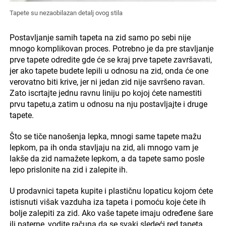
Tapete su nezaobilazan detalj ovog stila
Postavljanje samih tapeta na zid samo po sebi nije
mnogo komplikovan proces. Potrebno je da pre stavljanje
prve tapete odredite gde će se kraj prve tapete završavati,
jer ako tapete budete lepili u odnosu na zid, onda će one
verovatno biti krive, jer ni jedan zid nije savršeno ravan.
Zato iscrtajte jednu ravnu liniju po kojoj ćete namestiti
prvu tapetu,a zatim u odnosu na nju postavljajte i druge
tapete.
Što se tiče nanošenja lepka, mnogi same tapete mažu
lepkom, pa ih onda stavljaju na zid, ali mnogo vam je
lakše da zid namažete lepkom, a da tapete samo posle
lepo prislonite na zid i zalepite ih.
U prodavnici tapeta kupite i plastičnu lopaticu kojom ćete
istisnuti višak vazduha iza tapeta i pomoću koje ćete ih
bolje zalepiti za zid. Ako vaše tapete imaju određene šare
ili paterne, vodite računa da se svaki sledeći red tapeta