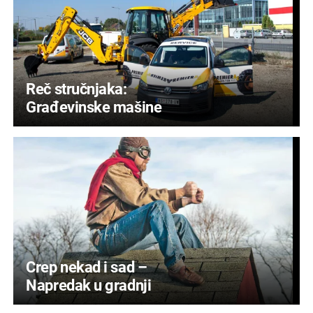
Reč stručnjaka:
Građevinske mašine
Crep nekad i sad –
Napredak u gradnji