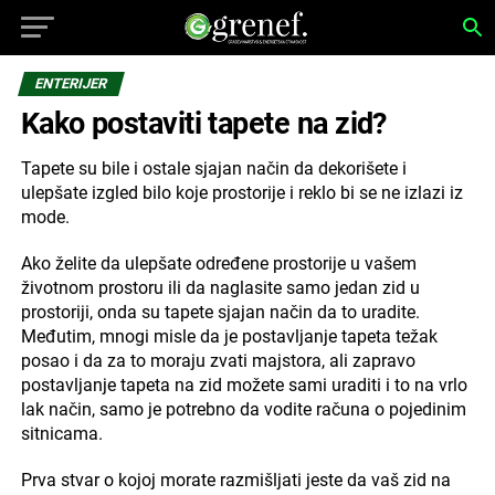
ENTERIJER
Kako postaviti tapete na zid?
Tapete su bile i ostale sjajan način da dekorišete i
ulepšate izgled bilo koje prostorije i reklo bi se ne izlazi iz
mode.
Ako želite da ulepšate određene prostorije u vašem
životnom prostoru ili da naglasite samo jedan zid u
prostoriji, onda su tapete sjajan način da to uradite.
Međutim, mnogi misle da je postavljanje tapeta težak
posao i da za to moraju zvati majstora, ali zapravo
postavljanje tapeta na zid možete sami uraditi i to na vrlo
lak način, samo je potrebno da vodite računa o pojedinim
sitnicama.
Prva stvar o kojoj morate razmišljati jeste da vaš zid na