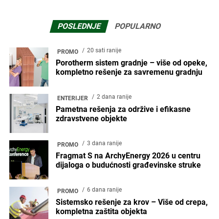
POSLEDNJE
POPULARNO
20 sati ranije
PROMO
Porotherm sistem gradnje – više od opeke,
kompletno rešenje za savremenu gradnju
2 dana ranije
ENTERIJER
Pametna rešenja za održive i efikasne
zdravstvene objekte
3 dana ranije
PROMO
Fragmat S na ArchyEnergy 2026 u centru
dijaloga o budućnosti građevinske struke
6 dana ranije
PROMO
Sistemsko rešenje za krov – Više od crepa,
kompletna zaštita objekta