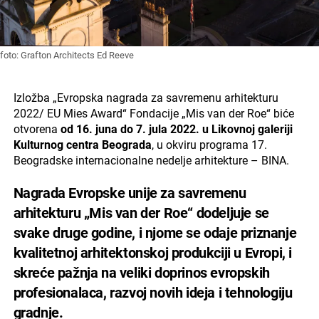
foto: Grafton Architects Ed Reeve
Izložba „Evropska nagrada za savremenu arhitekturu
2022/ EU Mies Award“ Fondacije „Mis van der Roe“ biće
otvorena
od 16. juna do 7. jula 2022. u Likovnoj galeriji
Kulturnog centra Beograda
, u okviru programa 17.
Beogradske internacionalne nedelje arhitekture – BINA.
Nagrada Evropske unije za savremenu
arhitekturu „Mis van der Roe“ dodeljuje se
svake druge godine, i njome se odaje priznanje
kvalitetnoj arhitektonskoj produkciji u Evropi, i
skreće pažnja na veliki doprinos evropskih
profesionalaca, razvoj novih ideja i tehnologiju
gradnje.