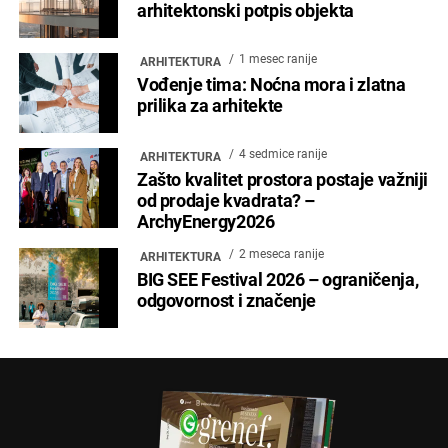
arhitektonski potpis objekta
1 mesec ranije
ARHITEKTURA
Vođenje tima: Noćna mora i zlatna
prilika za arhitekte
4 sedmice ranije
ARHITEKTURA
Zašto kvalitet prostora postaje važniji
od prodaje kvadrata? –
ArchyEnergy2026
2 meseca ranije
ARHITEKTURA
BIG SEE Festival 2026 – ograničenja,
odgovornost i značenje