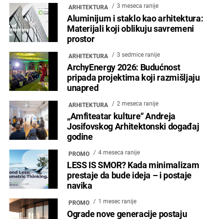
3 meseca ranije
ARHITEKTURA
Aluminijum i staklo kao arhitektura:
Materijali koji oblikuju savremeni
prostor
3 sedmice ranije
ARHITEKTURA
ArchyEnergy 2026: Budućnost
pripada projektima koji razmišljaju
unapred
2 meseca ranije
ARHITEKTURA
„Amfiteatar kulture“ Andreja
Josifovskog Arhitektonski događaj
godine
4 meseca ranije
PROMO
LESS IS SMOR? Kada minimalizam
prestaje da bude ideja – i postaje
navika
1 mesec ranije
PROMO
Ograde nove generacije postaju