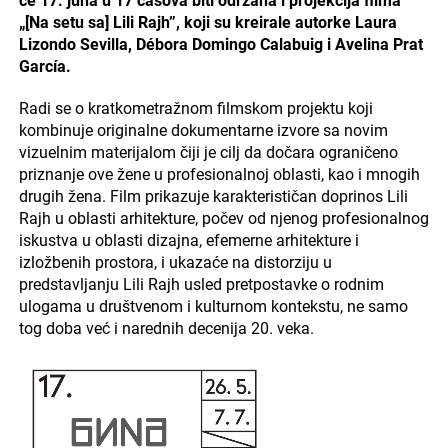
će 17. juna u 17 časova biti održana i projekcija filma
„[Na setu sa] Lili Rajh”, koji su kreirale autorke Laura
Lizondo Sevilla, Débora Domingo Calabuig i Avelina Prat
García.
Radi se o kratkometražnom filmskom projektu koji
kombinuje originalne dokumentarne izvore sa novim
vizuelnim materijalom čiji je cilj da dočara ograničeno
priznanje ove žene u profesionalnoj oblasti, kao i mnogih
drugih žena. Film prikazuje karakterističan doprinos Lili
Rajh u oblasti arhitekture, počev od njenog profesionalnog
iskustva u oblasti dizajna, efemerne arhitekture i
izložbenih prostora, i ukazaće na distorziju u
predstavljanju Lili Rajh usled pretpostavke o rodnim
ulogama u društvenom i kulturnom kontekstu, ne samo
tog doba već i narednih decenija 20. veka.