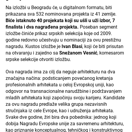
Na izložbi u Beogradu će, u digitalnom formatu, biti
prikazana sva 532 nominovana projekta iz 41 zemlje.
Biće istaknuto 40 projekata koji su ušli u uži izbor, 7
finalista i dva nagrađena projekta.
Poseban segment
izložbe činiće prikaz srpskih selekcija koje od 2009.
godine redovno učestvuju u nominaciji za ovu prestižnu
nagradu. Kustos izložbe je
Ivan Blasi
, koji će biti prisutan
na otvaranju i zajedno sa
Snežanom Vesnić
, komesarom
srpske selekcije otvoriti izložbu.
Ova nagrada ima za cilj da neguje arhitekturu na dva
značajna načina: podsticanjem povećanog kretanja
profesionalnih arhitekata u celoj Evropskoj uniji, kao
odgovor na transnacionalne narudžbine i podržavanjem
mladih arhitekata koji započinju svoju karijeru. Kandidate
za ovu nagradu predlaže velika grupa nezavisnih
stručnjaka iz cele Evrope, kao i udruženja arhitekata.
Svake dve godine, žiri bira dva pobednika: jednog koji
dobija Nagradu Evropske unije za savremenu arhitekturu,
kao priznanje konceptualnog, tehničkog i konstruktivnog