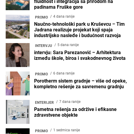
fluidnost i integracija sa prirodom na
padinama Fruške gore
4 dana ranije
PROMO
Naučno-tehnološki park u Kruševcu – Tim
Jadrana realizuje projekat koji spaja
industrijsko nasleđe i budućnost razvoja
5 dana ranije
INTERVJU
intervju: Sara Parezanović – Arhitektura
između škole, biroa i svakodnevnog života
6 dana ranije
PROMO
Porotherm sistem gradnje – više od opeke,
kompletno rešenje za savremenu gradnju
7 dana ranije
ENTERIJER
Pametna rešenja za održive i efikasne
zdravstvene objekte
1 sedmica ranije
PROMO