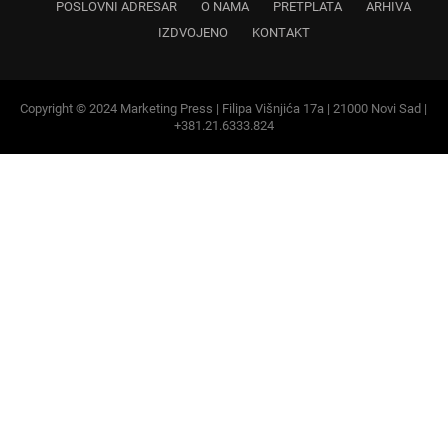
POSLOVNI ADRESAR
O NAMA
PRETPLATA
ARHIVA
IZDVOJENO
KONTAKT
Copyright © 2024 Marketing Press | Filipa Višnjića 17a | 21000 Novi Sad |
+381.21.6333.824