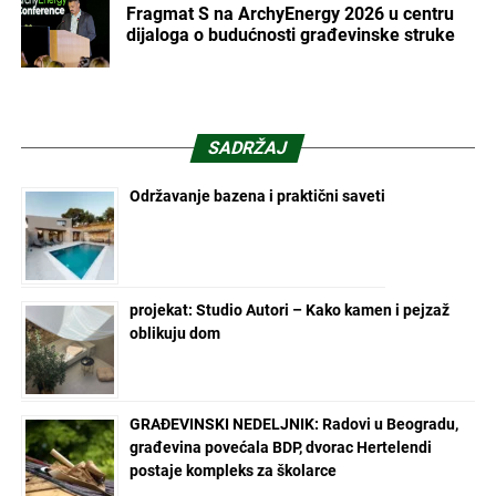
Fragmat S na ArchyEnergy 2026 u centru
dijaloga o budućnosti građevinske struke
SADRŽAJ
Održavanje bazena i praktični saveti
projekat: Studio Autori – Kako kamen i pejzaž
oblikuju dom
GRAĐEVINSKI NEDELJNIK: Radovi u Beogradu,
građevina povećala BDP, dvorac Hertelendi
postaje kompleks za školarce