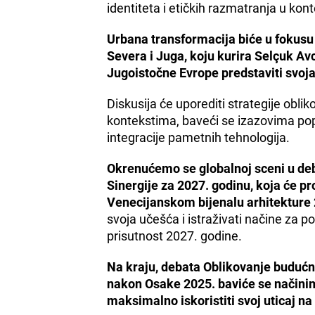
identiteta i etičkih razmatranja u kon
Urbana transformacija biće u fokusu
Severa i Juga, koju kurira Selçuk Avcı
Jugoistočne Evrope predstaviti svoja
Diskusija će uporediti strategije obl
kontekstima, baveći se izazovima poput
integracije pametnih tehnologija.
Okrenućemo se globalnoj sceni u deb
Sinergije za 2027. godinu, koja će p
Venecijanskom bijenalu arhitekture
svoja učešća i istraživati načine za p
prisutnost 2027. godine.
Na kraju, debata Oblikovanje budućn
nakon Osake 2025. baviće se načini
maksimalno iskoristiti svoj uticaj 