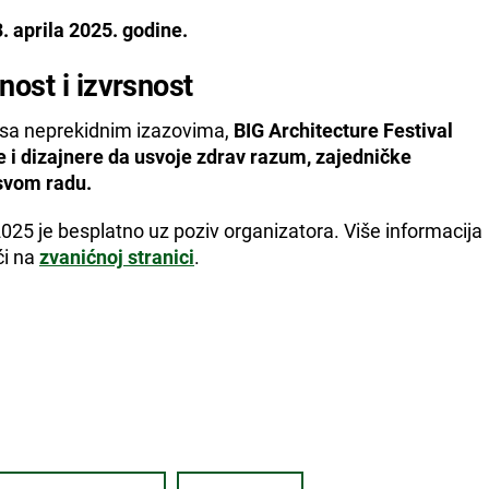
. aprila 2025. godine.
nost i izvrsnost
 sa neprekidnim izazovima,
BIG Architecture Festival
te i dizajnere da usvoje zdrav razum, zajedničke
 svom radu.
025 je besplatno uz poziv organizatora. Više informacija
ći na
zvanićnoj stranici
.