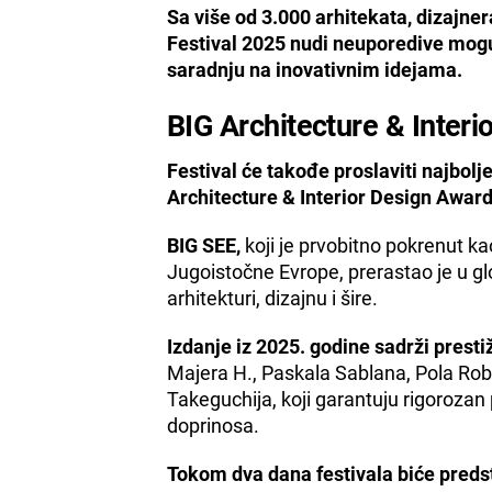
Sa više od 3.000 arhitekata, dizajner
Festival 2025 nudi neuporedive mogu
saradnju na inovativnim idejama.
BIG Architecture & Inter
Festival će takođe proslaviti najbolj
Architecture & Interior Design Awar
BIG SEE,
koji je prvobitno pokrenut ka
Jugoistočne Evrope, prerastao je u gl
arhitekturi, dizajnu i šire.
Izdanje iz 2025. godine sadrži prestiž
Majera H., Paskala Sablana, Pola Ro
Takeguchija, koji garantuju rigorozan 
doprinosa.
Tokom dva dana festivala biće predst