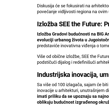
Diskusija će se fokusirati na arhitekto
povećanje vidljivosti regiona na ovi
Izložba SEE the Future: P
Izložba Gradovi budućnosti na BIG Ar
evoluciji urbanog života u Jugoistočno
predstaviće inovativna viđenja o tom
Više od obične izložbe, SEE the Future
podstičući dijalog i redefinišući arhit
Industrijska inovacija, u
Sa više od 100 izlagača, sajam će biti 
inovacije u arhitekturi, unutrašnjem d
imati priliku da se upoznaju sa najn
oblikuju budućnost izgrađenog okru