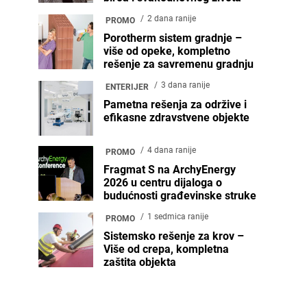
2 dana ranije
PROMO
Porotherm sistem gradnje –
više od opeke, kompletno
rešenje za savremenu gradnju
3 dana ranije
ENTERIJER
Pametna rešenja za održive i
efikasne zdravstvene objekte
4 dana ranije
PROMO
Fragmat S na ArchyEnergy
2026 u centru dijaloga o
budućnosti građevinske struke
1 sedmica ranije
PROMO
Sistemsko rešenje za krov –
Više od crepa, kompletna
zaštita objekta