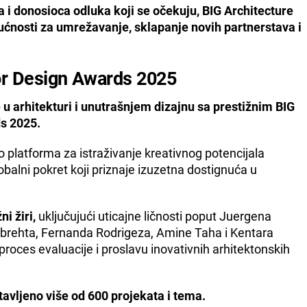
a i donosioca odluka koji se očekuju, BIG Architecture
ćnosti za umrežavanje, sklapanje novih partnerstava i
ior Design Awards 2025
e u arhitekturi i unutrašnjem dizajnu sa prestižnim BIG
ds 2025.
o platforma za istraživanje kreativnog potencijala
obalni pokret koji priznaje izuzetna dostignuća u
ni žiri,
uključujući uticajne ličnosti poput Juergena
bbrehta, Fernanda Rodrigeza, Amine Taha i Kentara
proces evaluacije i proslavu inovativnih arhitektonskih
avljeno više od 600 projekata i tema.