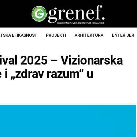
TSKA EFIKASNOST
PROJEKTI
ARHITEKTURA
ENTERIJER
ival 2025 – Vizionarska
 i „zdrav razum“ u