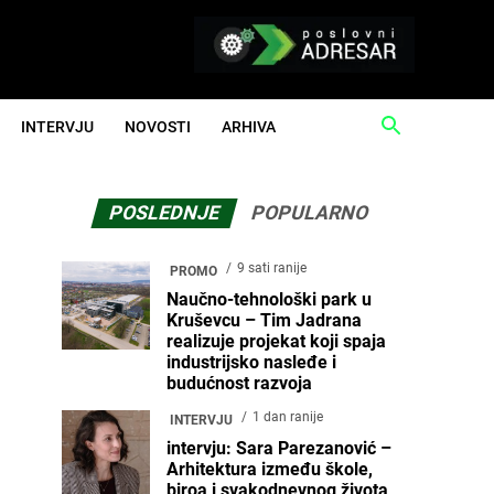
INTERVJU
NOVOSTI
ARHIVA
POSLEDNJE
POPULARNO
9 sati ranije
PROMO
Naučno-tehnološki park u
Kruševcu – Tim Jadrana
realizuje projekat koji spaja
industrijsko nasleđe i
budućnost razvoja
1 dan ranije
INTERVJU
intervju: Sara Parezanović –
Arhitektura između škole,
biroa i svakodnevnog života