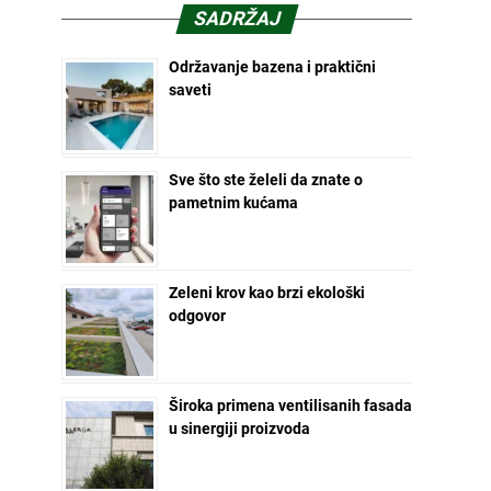
SADRŽAJ
Održavanje bazena i praktični
saveti
Sve što ste želeli da znate o
pametnim kućama
Zeleni krov kao brzi ekološki
odgovor
Široka primena ventilisanih fasada
u sinergiji proizvoda