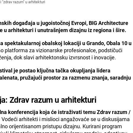
 "zdrav razum" u arhitekturi
nskih događaja u jugoistočnoj Evropi, BIG Architecture
u arhitekturi i unutrašnjem dizajnu iz regiona i šire.
 na spektakularnoj obalskoj lokaciji u Grando, Obala 10 u
ao platforma za vizionarske profesionalce, podstičući
nja, dok slavi arhitektonsku izvrsnost i inovacije.
tival je postao ključna tačka okupljanja lidera
 talenata, pružajući prostor za razmenu znanja, saradnju
: Zdrav razum u arhitekturi
na konferencija koja će istraživati temu Zdrav razum /
.
Vodeći arhitekti i mislioci angažovaće se u diskusijama
no orijentisanom pristupu dizajnu. Kurirani program