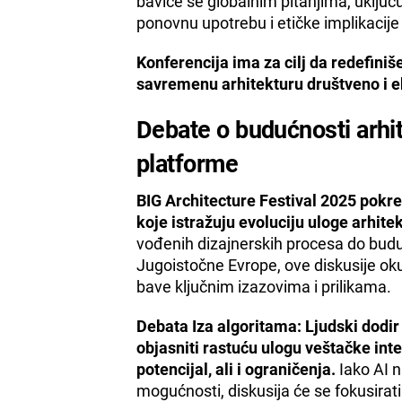
baviće se globalnim pitanjima, uključ
ponovnu upotrebu i etičke implikacije 
Konferencija ima za cilj da redefini
savremenu arhitekturu društveno i 
Debate o budućnosti arhite
platforme
BIG Architecture Festival 2025 pokre
koje istražuju evoluciju uloge arhite
vođenih dizajnerskih procesa do budu
Jugoistočne Evrope, ove diskusije oku
bave ključnim izazovima i prilikama.
Debata Iza algoritama: Ljudski dodir
objasniti rastuću ulogu veštačke inte
potencijal, ali i ograničenja.
Iako AI n
mogućnosti, diskusija će se fokusirati