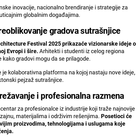
nske inovacije, nacionalno brendiranje i strategije za
m uticajnim globalnim događajima.
reoblikovanje gradova sutrašnjice
chitecture Festival 2025 prikazaće vizionarske ideje o
j Evropi i šire.
Arhitekti i studenti iz celog regiona
e kako gradovi mogu da se prilagode.
 je kolaborativna platforma na kojoj nastaju nove ideje,
ektonski pejzaž sutrašnjice.
mrežavanje i profesionalna razmena
centar za profesionalce iz industrije koji traže najnovije
izajnu, materijalima i održivim rešenjima.
Posetioci će
ovijim proizvodima, tehnologijama i uslugama koje
ženja.