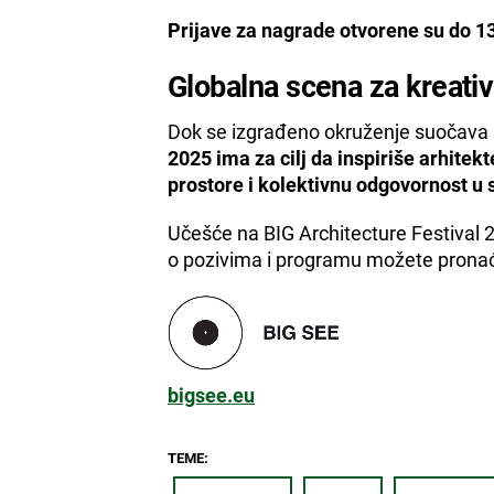
Prijave za nagrade otvorene su do 13
Globalna scena za kreativ
Dok se izgrađeno okruženje suočava
2025 ima za cilj da inspiriše arhitek
prostore i kolektivnu odgovornost u
Učešće na BIG Architecture Festival 2
o pozivima i programu možete prona
bigsee.eu
TEME: