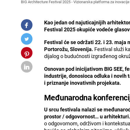
BIG Architecture Festival 2025 - Vizionarska platforma za inovacije i
Kao jedan od najuticajnijih arhitekto
Festival 2025 okupiće vodeće glasove 
Festival će se održati 22. i 23. maja
Portorožu, Slovenija.
Festival služi k
dijalog o budućnosti izgrađenog okruže
Osnovan pod inicijativom BIG SEE, fes
industrije, donosioca odluka i novih
i priznanje inovativnih projekata.
Međunarodna konferencija
U srcu festivala nalazi se međunarod
prostor / odgovornost… u arhitekturi
o odgovornom, održivom i kontekstual