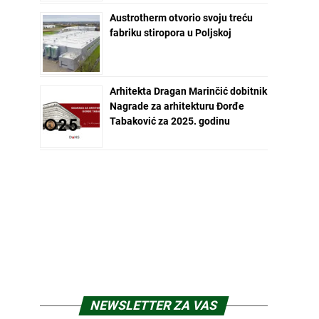
Austrotherm otvorio svoju treću
fabriku stiropora u Poljskoj
Arhitekta Dragan Marinčić dobitnik
Nagrade za arhitekturu Đorđe
Tabaković za 2025. godinu
NEWSLETTER ZA VAS