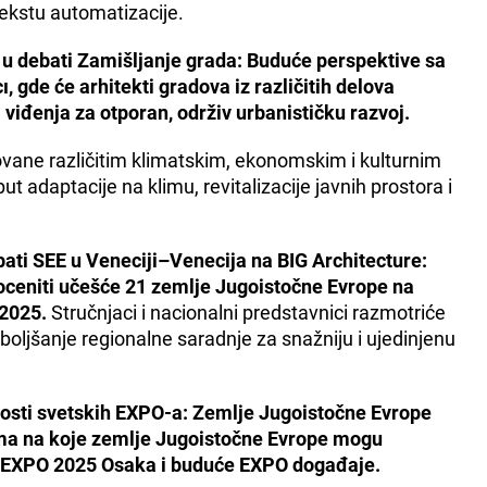
tekstu automatizacije.
 u debati Zamišljanje grada: Buduće perspektive sa
, gde će arhitekti gradova iz različitih delova
 viđenja za otporan, održiv urbanističku razvoj.
ikovane različitim klimatskim, ekonomskim i kulturnim
 adaptacije na klimu, revitalizacije javnih prostora i
ati SEE u Veneciji–Venecija na BIG Architecture:
roceniti učešće 21 zemlje Jugoistočne Evrope na
 2025.
Stručnjaci i nacionalni predstavnici razmotriće
oboljšanje regionalne saradnje za snažniju i ujedinjenu
osti svetskih EXPO-a: Zemlje Jugoistočne Evrope
ma na koje zemlje Jugoistočne Evrope mogu
na EXPO 2025 Osaka i buduće EXPO događaje.