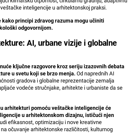
ujući klimatsku otpornost, cirkularnu gradnju, adaptivnu
veštačke inteligencije u arhitektonskoj praksi.
še kako principi zdravog razuma mogu učiniti
ekološki odgovornijom.
kture: AI, urbane vizije i globalne
nuće ključne razgovore kroz seriju izazovnih debata
kture u svetu koji se brzo menja.
Od naprednih AI
ćnosti gradova i globalne reprezentacije zemalja
pljaće vodeće stručnjake, arhitekte i urbaniste da se
 u arhitekturi pomoću veštačke inteligencije će
ligencije u arhitektonskom dizajnu, ističući njen
udi efikasnost, optimizaciju i nove kreativne
 na očuvanje arhitektonske različitosti, kulturnog