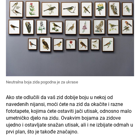
Neutralna boja zida pogodna je za ukrase
Ako ste odlučili da vaš zid dobije boju u nekoj od
navedenih nijansi, moći ćete na zid da okačite i razne
fototapete, kojima ćete ostaviti jači utisak, odnosno malo
umetničko djelo na zidu. Ovakvim bojama za zidove
ujedno i ostavljate snažan utisak, ali i ne izbijate odmah u
prvi plan, što je takođe značajno.