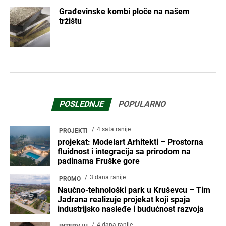
Građevinske kombi ploče na našem
tržištu
POSLEDNJE
POPULARNO
4 sata ranije
PROJEKTI
projekat: Modelart Arhitekti – Prostorna
fluidnost i integracija sa prirodom na
padinama Fruške gore
3 dana ranije
PROMO
Naučno-tehnološki park u Kruševcu – Tim
Jadrana realizuje projekat koji spaja
industrijsko nasleđe i budućnost razvoja
4 dana ranije