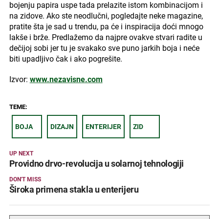
bojenju papira uspe tada prelazite istom kombinacijom i
na zidove. Ako ste neodlučni, pogledajte neke magazine,
pratite šta je sad u trendu, pa će i inspiracija doći mnogo
lakše i brže. Predlažemo da najpre ovakve stvari radite u
dečijoj sobi jer tu je svakako sve puno jarkih boja i neće
biti upadljivo čak i ako pogrešite.
Izvor:
www.nezavisne.com
TEME:
BOJA
DIZAJN
ENTERIJER
ZID
UP NEXT
Providno drvo-revolucija u solarnoj tehnologiji
DON'T MISS
Široka primena stakla u enterijeru