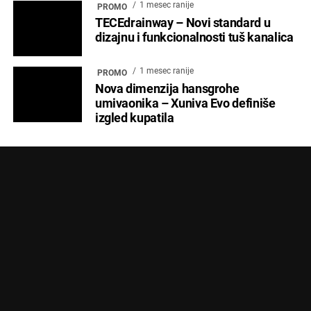
1 mesec ranije
PROMO
TECEdrainway – Novi standard u
dizajnu i funkcionalnosti tuš kanalica
1 mesec ranije
PROMO
Nova dimenzija hansgrohe
umivaonika – Xuniva Evo definiše
izgled kupatila