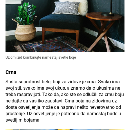
Uz crni zid kombinujte nameštaj svetle boje
Crna
Sušta suprotnost beloj boji za zidove je crna. Svako ima
svoj stil, svako ima svoj ukus, a znamo da o ukusima ne
treba raspravljati. Tako da, ako ste se odlučili za crnu boju
ne dajte da vas iko zaustavi. Crna boja na zidovima uz
dosta osvetljenja može da napravi nešto neverovatno od
prostorije. Uz osvetljenje je potrebno da nameštaj bude u
svetlijim bojama.