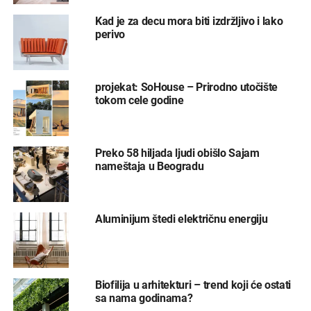
Kad je za decu mora biti izdržljivo i lako
perivo
projekat: SoHouse – Prirodno utočište
tokom cele godine
Preko 58 hiljada ljudi obišlo Sajam
nameštaja u Beogradu
Aluminijum štedi električnu energiju
Biofilija u arhitekturi – trend koji će ostati
sa nama godinama?