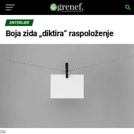
ENTERIJER
Boja zida „diktira“ raspoloženje
Zid