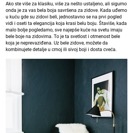
Ako ste više za klasiku, više za nešto ustaljeno, ali sigurno
onda je za vas bela boja savršena za zidove. Kada uđemo
u kuću gde su zidovi beli, jednostavno se na prvi pogled
vidi i oseti ta elegancija koja krasi belu boju. Štaviše, kada
malo bolje pogledamo, sve najepše kuće na svetu imaju
bele boje na zidovima. To je ta svetlost i otmenost bele
koja je neprevaziđena. Uz bele zidove, možete da
kombinujete detalje u crnoj ili sivoj boji i dosta cveća.