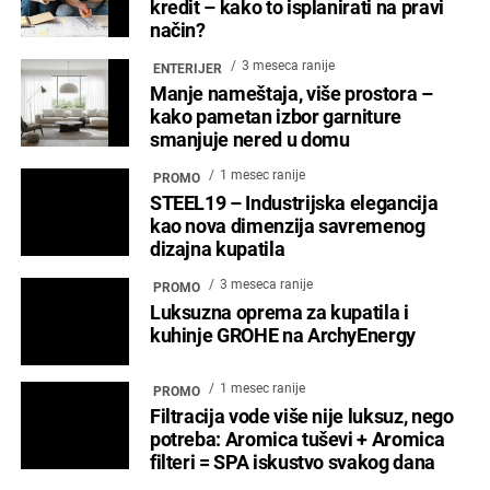
kredit – kako to isplanirati na pravi
način?
3 meseca ranije
ENTERIJER
Manje nameštaja, više prostora –
kako pametan izbor garniture
smanjuje nered u domu
1 mesec ranije
PROMO
STEEL19 – Industrijska elegancija
kao nova dimenzija savremenog
dizajna kupatila
3 meseca ranije
PROMO
Luksuzna oprema za kupatila i
kuhinje GROHE na ArchyEnergy
1 mesec ranije
PROMO
Filtracija vode više nije luksuz, nego
potreba: Aromica tuševi + Aromica
filteri = SPA iskustvo svakog dana