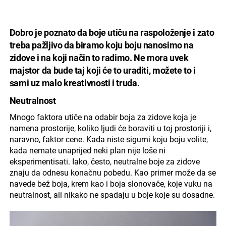
Dobro je poznato da boje utiču na raspoloženje i zato
treba pažljivo da biramo koju boju nanosimo na
zidove i na koji način to radimo. Ne mora uvek
majstor da bude taj koji će to uraditi, možete to i
sami uz malo kreativnosti i truda.
Neutralnost
Mnogo faktora utiče na odabir boja za zidove koja je
namena prostorije, koliko ljudi će boraviti u toj prostoriji i,
naravno, faktor cene. Kada niste sigurni koju boju volite,
kada nemate unaprijed neki plan nije loše ni
eksperimentisati. Iako, često, neutralne boje za zidove
znaju da odnesu konačnu pobedu. Kao primer može da se
navede bež boja, krem kao i boja slonovače, koje vuku na
neutralnost, ali nikako ne spadaju u boje koje su dosadne.