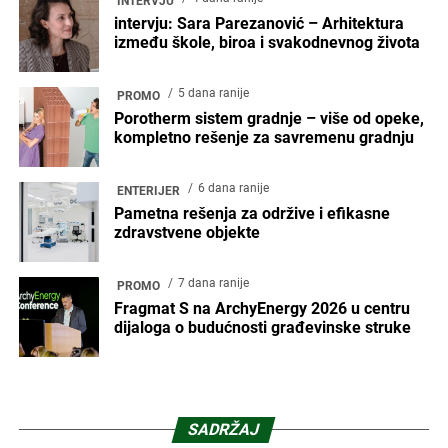
INTERVJU
intervju: Sara Parezanović – Arhitektura
između škole, biroa i svakodnevnog života
5 dana ranije
PROMO
Porotherm sistem gradnje – više od opeke,
kompletno rešenje za savremenu gradnju
6 dana ranije
ENTERIJER
Pametna rešenja za održive i efikasne
zdravstvene objekte
7 dana ranije
PROMO
Fragmat S na ArchyEnergy 2026 u centru
dijaloga o budućnosti građevinske struke
SADRŽAJ