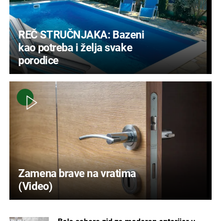
REČ STRUČNJAKA: Bazeni
kao potreba i želja svake
porodice
Zamena brave na vratima
(Video)