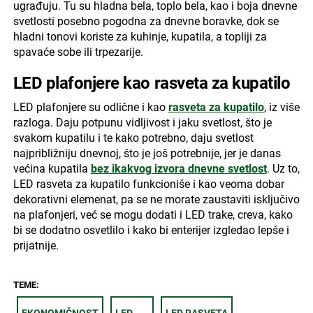
ugrađuju. Tu su hladna bela, toplo bela, kao i boja dnevne
svetlosti posebno pogodna za dnevne boravke, dok se
hladni tonovi koriste za kuhinje, kupatila, a topliji za
spavaće sobe ili trpezarije.
LED plafonjere kao rasveta za kupatilo
LED plafonjere su odlične i kao
rasveta za kupatilo
, iz više
razloga. Daju potpunu vidljivost i jaku svetlost, što je
svakom kupatilu i te kako potrebno, daju svetlost
najpribližniju dnevnoj, što je još potrebnije, jer je danas
većina kupatila
bez ikakvog izvora dnevne svetlost
. Uz to,
LED rasveta za kupatilo funkcioniše i kao veoma dobar
dekorativni elemenat, pa se ne morate zaustaviti isključivo
na plafonjeri, već se mogu dodati i LED trake, creva, kako
bi se dodatno osvetlilo i kako bi enterijer izgledao lepše i
prijatnije.
TEME: