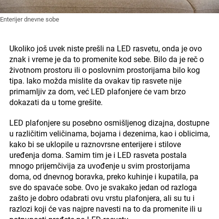
Enterijer dnevne sobe
Ukoliko još uvek niste prešli na LED rasvetu, onda je ovo
znak i vreme je da to promenite kod sebe. Bilo da je reč o
životnom prostoru ili o poslovnim prostorijama bilo kog
tipa. Iako možda mislite da ovakav tip rasvete nije
primamljiv za dom, već LED plafonjere će vam brzo
dokazati da u tome grešite.
LED plafonjere su posebno osmišljenog dizajna, dostupne
u različitim veličinama, bojama i dezenima, kao i oblicima,
kako bi se uklopile u raznovrsne enterijere i stilove
uređenja doma. Samim tim je i LED rasveta postala
mnogo prijemčivija za uvođenje u svim prostorijama
doma, od dnevnog boravka, preko kuhinje i kupatila, pa
sve do spavaće sobe. Ovo je svakako jedan od razloga
zašto je dobro odabrati ovu vrstu plafonjera, ali su tu i
razlozi koji će vas najpre navesti na to da promenite ili u