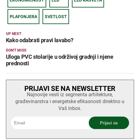
EKONOMIČNOST
LED
LED RASVETA
PLAFONJERA
SVETLOST
UP NEXT
Kako odabrati pravi lavabo?
DON'T MISS
Uloga PVC stolarije u održivoj gradnji i njene
prednosti
PRIJAVI SE NA NEWSLETTER
Najnovije vesti iz segmenta arhitekture,
građevinarstva i energetske efikasnosti direktno u
Vaš inbox.