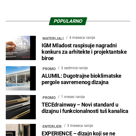
POPULARNO
4 meseca ranije
MATERIJALI
IGM Mladost raspisuje nagradni
konkurs za arhitekte i projektantske
biroe
3 sedmice ranije
PROMO
ALUMIL: Dugotrajne bioklimatske
pergole savremenog dizajna
1 mesec ranije
PROMO
TECEdrainway – Novi standard u
dizajnu i funkcionalnosti tuš kanalica
3 meseca ranije
ENTERIJER
EXPERIENCE – dizajn koji se ne