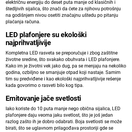
električnu energiju do deset puta manje od klasičnih i
štedljivih sijalica, što znači da ćete za njihovu potrošnju
na godišnjem nivou osetiti značajnu uštedu po pitanju
plaćanja računa.
LED plafonjere su ekološki
najprihvatljivije
Kompletna LED rasveta se preporučuje i zbog zaštitne
životne sredine, što svakako obuhvata i LED plafonjere.
Kako im je životni vek jako dug, pa se menjaju na nekoliko
godina, ozbiljno se smanjuje otpad koji nastaje. Samim
tim su predviđene i kao ekološki najprihvatljivije rešenje
kada govorimo o rasveti bilo kog tipa.
Emitovanje jače svetlosti
Iako koriste do 10 puta manje nego obična sijalica, LED
plafonjere daju veoma jaku svetlost, što je još jedan
razlog zašto ih je dobro odabrati. Boja svetlosti se može
birati, što se uglavnom prilagođava prostoriji gde se