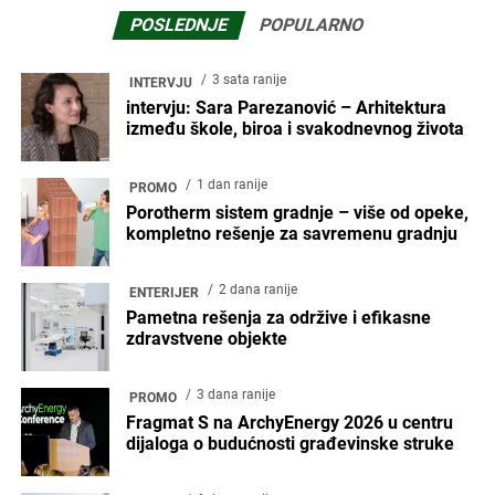
POSLEDNJE
POPULARNO
3 sata ranije
INTERVJU
intervju: Sara Parezanović – Arhitektura
između škole, biroa i svakodnevnog života
1 dan ranije
PROMO
Porotherm sistem gradnje – više od opeke,
kompletno rešenje za savremenu gradnju
2 dana ranije
ENTERIJER
Pametna rešenja za održive i efikasne
zdravstvene objekte
3 dana ranije
PROMO
Fragmat S na ArchyEnergy 2026 u centru
dijaloga o budućnosti građevinske struke