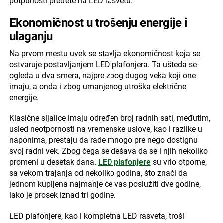
potpunosti pređete na LED rasvetu.
Ekonomičnost u trošenju energije i
ulaganju
Na prvom mestu uvek se stavlja ekonomičnost koja se
ostvaruje postavljanjem LED plafonjera. Ta ušteda se
ogleda u dva smera, najpre zbog dugog veka koji one
imaju, a onda i zbog umanjenog utroška električne
energije.
Klasične sijalice imaju određen broj radnih sati, međutim,
usled neotpornosti na vremenske uslove, kao i razlike u
naponima, prestaju da rade mnogo pre nego dostignu
svoj radni vek. Zbog čega se dešava da se i njih nekoliko
promeni u desetak dana.
LED plafonjere
su vrlo otporne,
sa vekom trajanja od nekoliko godina, što znači da
jednom kupljena najmanje će vas poslužiti dve godine,
iako je prosek iznad tri godine.
LED plafonjere, kao i kompletna LED rasveta, troši