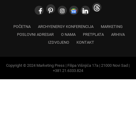
POČETNA
ARCHYENERGY KONFERENCIJA
MARKETING
POSLOVNI ADRESAR
O NAMA
PRETPLATA
ARHIVA
IZDVOJENO
KONTAKT
Copyright © 2024 Marketing Press | Filipa Višnjića 17a | 21000 Novi Sad |
+381.21.6333.824