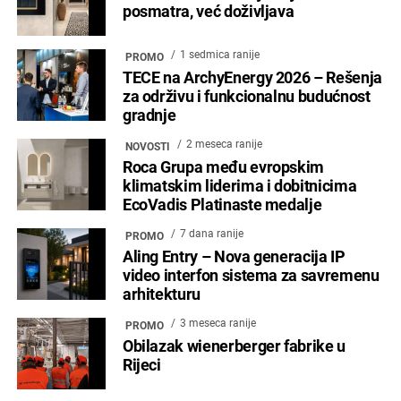
posmatra, već doživljava
1 sedmica ranije
PROMO
TECE na ArchyEnergy 2026 – Rešenja
za održivu i funkcionalnu budućnost
gradnje
2 meseca ranije
NOVOSTI
Roca Grupa među evropskim
klimatskim liderima i dobitnicima
EcoVadis Platinaste medalje
7 dana ranije
PROMO
Aling Entry – Nova generacija IP
video interfon sistema za savremenu
arhitekturu
3 meseca ranije
PROMO
Obilazak wienerberger fabrike u
Rijeci