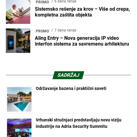
6 dana ranije
PROMO
Sistemsko rešenje za krov – Više od crepa,
kompletna zaštita objekta
7 dana ranije
PROMO
Aling Entry – Nova generacija IP video
interfon sistema za savremenu arhitekturu
SADRŽAJ
Održavanje bazena i praktični saveti
Vrhunski stručnjaci predstavljaju novu viziju
industrije na Adria Security Summitu