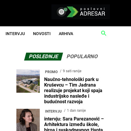
INTERVJU
NOVOSTI
ARHIVA
POSLEDNJE
POPULARNO
9 sati ranije
PROMO
Naučno-tehnološki park u
Kruševcu – Tim Jadrana
realizuje projekat koji spaja
industrijsko nasleđe i
budućnost razvoja
1 dan ranije
INTERVJU
intervju: Sara Parezanović –
Arhitektura između škole,
biroa i svakodnevnog života