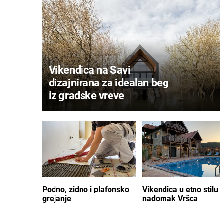
Vikendica na Savi
dizajnirana za idealan beg
iz gradske vreve
Podno, zidno i plafonsko
Vikendica u etno stilu
grejanje
nadomak Vršca