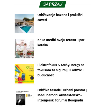
SADRŽAJ
Održavanje bazena i praktični
saveti
Kako urediti svoju terasu u par
koraka
Elektrofokus & ArchyEnergy sa
fokusom za sigurniju i održivu
budućnost
Održive fasade i urbani prostor |
Međunarodni arhitektonsko-
inženjerski forum u Beogradu