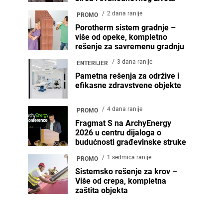
2 dana ranije
PROMO
Porotherm sistem gradnje –
više od opeke, kompletno
rešenje za savremenu gradnju
3 dana ranije
ENTERIJER
Pametna rešenja za održive i
efikasne zdravstvene objekte
4 dana ranije
PROMO
Fragmat S na ArchyEnergy
2026 u centru dijaloga o
budućnosti građevinske struke
1 sedmica ranije
PROMO
Sistemsko rešenje za krov –
Više od crepa, kompletna
zaštita objekta