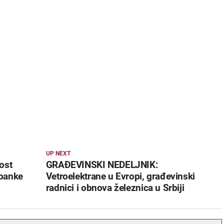
UP NEXT
ost
GRAĐEVINSKI NEDELJNIK:
 banke
Vetroelektrane u Evropi, građevinski
radnici i obnova železnica u Srbiji