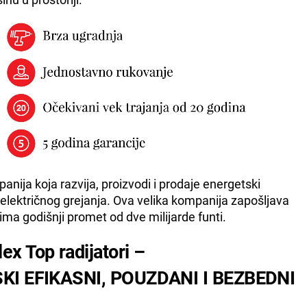
nija koja razvija, proizvodi i prodaje energetski
i električnog grejanja. Ova velika kompanija zapošljava
 ima godišnji promet od dve milijarde funti.
ex Top radijatori –
KI EFIKASNI, POUZDANI I BEZBEDNI