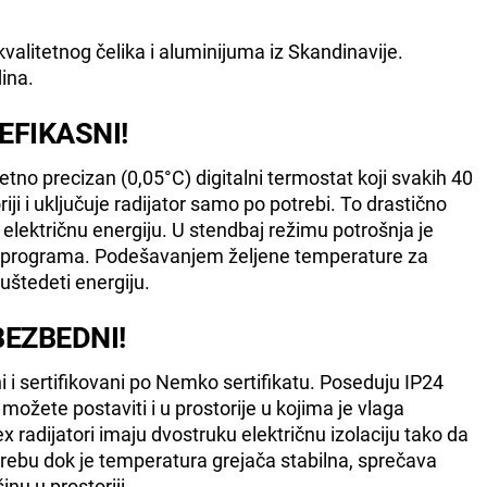
kvalitetnog čelika i aluminijuma iz Skandinavije.
ina.
 EFIKASNI!
tno precizan (0,05°C) digitalni termostat koji svakih 40
ji i uključuje radijator samo po potrebi. To drastično
električnu energiju. U stendbaj režimu potrošnja je
 programa. Podešavanjem željene temperature za
štedeti energiju.
BEZBEDNI!
ni i sertifikovani po Nemko sertifikatu. Poseduju IP24
možete postaviti i u prostorije u kojima je vlaga
ex radijatori imaju dvostruku električnu izolaciju tako da
trebu dok je temperatura grejača stabilna, sprečava
nu u prostoriji.