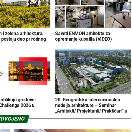
jn i zelena arhitektura:
Saveti ENMON arhitekte za
 postaju deo prirodnog
opremanje kupatila (VIDEO)
oblikuju gradove:
20. Beogradska internacionalna
 Challenge 2026 u
nedelja arhitekture – Seminar
„Arhitekti/ Projektanti/ Praktičari“ u
Sava Centru
ZDVOJENO