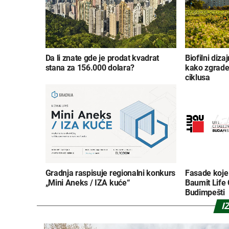
Da li znate gde je prodat kvadrat
Biofilni diza
stana za 156.000 dolara?
kako zgrade
ciklusa
Gradnja raspisuje regionalni konkurs
Fasade koje 
„Mini Aneks / IZA kuće“
Baumit Life
Budimpešti
I