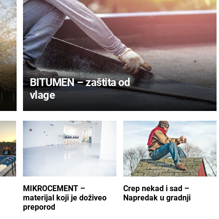
BITUMEN – zaštita od
vlage
MIKROCEMENT –
Crep nekad i sad –
materijal koji je doživeo
Napredak u gradnji
preporod