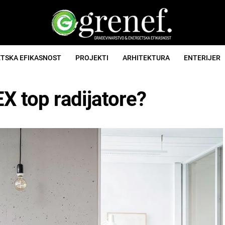
TSKA EFIKASNOST
PROJEKTI
ARHITEKTURA
ENTERIJER
X top radijatore?