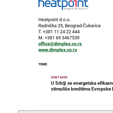
Heatpoint d.o.o.
Radnička 35, Beograd-Čukarica
T. +381 11 24 22 444
M. +381 69 3467539
office@dimplex.co.rs
www.dimplex.co.rs
TEME:
DON'T MISS
U Srbiji se energetska efikasn
stimuliše kreditima Evropske