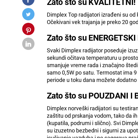
Zato što su KVALITETNI!
Dimplex Top radijatori izrađeni su od 
Očekivani vek trajanja je preko 20 god
Zato što su ENERGETSKI
Svaki Dimplex radijator poseduje izuze
sekundi očitava temperaturu u prostori
smanjuje vreme rada i značajno štedi 
samo 0,5W po satu. Termostat ima 9
periode u toku dana možete dodatno u
Zato što su POUZDANI I 
Dimplex norveški radijatori su testira
zaštitu od prskanja vodom, tako da ih 
(kupatila, podrumi i slično). Svi Dimpl
su izuzetno bezbedni i sigurni za upo
isušivanje vazduha i ne sagoreva praši