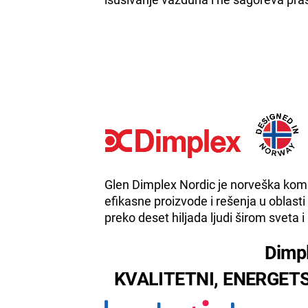
Glen Dimplex Nordic je norveška kompa
efikasne proizvode i rešenja u oblast
preko deset hiljada ljudi širom sveta i
Dimpl
KVALITETNI, ENERGETS